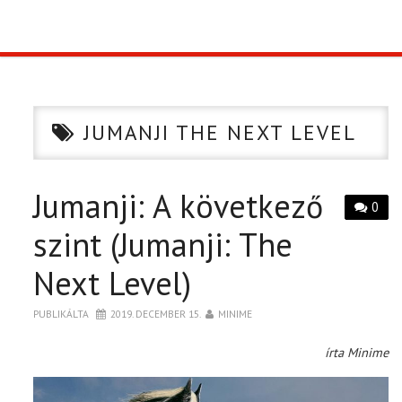
TOP10
KULISSZA
JUMANJI THE NEXT LEVEL
CIKK
Jumanji: A következő
PÓLÓ RENDELÉS
0
szint (Jumanji: The
Next Level)
PUBLIKÁLTA
2019. DECEMBER 15.
MINIME
írta Minime