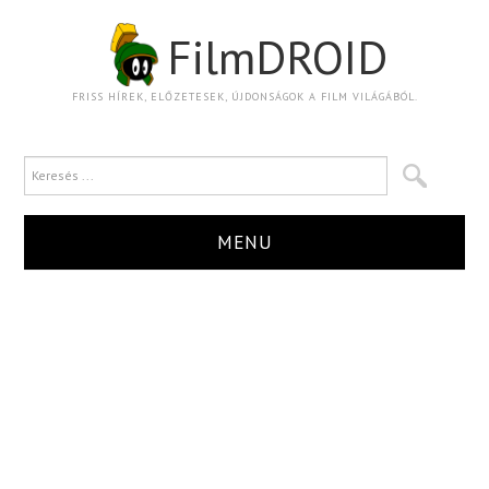
FilmDROID
FRISS HÍREK, ELŐZETESEK, ÚJDONSÁGOK A FILM VILÁGÁBÓL.
MENU
HÍR
TRAILER
KRITIKA
BOXOFFICE