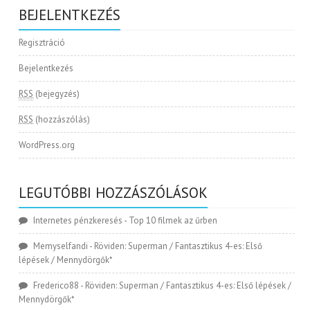
BEJELENTKEZÉS
Regisztráció
Bejelentkezés
RSS
(bejegyzés)
RSS
(hozzászólás)
WordPress.org
LEGUTÓBBI HOZZÁSZÓLÁSOK
Internetes pénzkeresés
-
Top 10 filmek az űrben
Memyselfandi
-
Röviden: Superman / Fantasztikus 4-es: Első
lépések / Mennydörgők*
Frederico88
-
Röviden: Superman / Fantasztikus 4-es: Első lépések /
Mennydörgők*