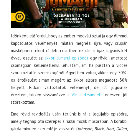
Időnként előfordul, hogy az ember megváltoztatja egy filmmel
kapcsolatos véleményét, miután megnézi újra, vagy csupán
másképpen tekint rá. Jelen esetben ez rám is igaz, ugyanis két
évvel ezelőtt az
akkori Jumanji epizódot
egy rövid ismertető
csomagban kellemetlenül lehúztam, ám ha pusztán a vicces
szórakoztatás szemszögéből figyeltem volna, akkor egy 70%-
os értékelést simán megért az akkor elsőre megadott 30%
helyett. Ritkán változtatok véleményt, de itt jogosnak
éreztem, hiszen visszanézve a
Vár a dzsungelt
, egészen jól
szórakoztam.
Eme rövid revideálás után térjünk is rá a legújabb epizódra,
amely tegnap óta szerepel a hazai mozik műsorában. A korábbi
gárda minden szereplője visszatér (
Johnson, Black, Hart, Gillan
,