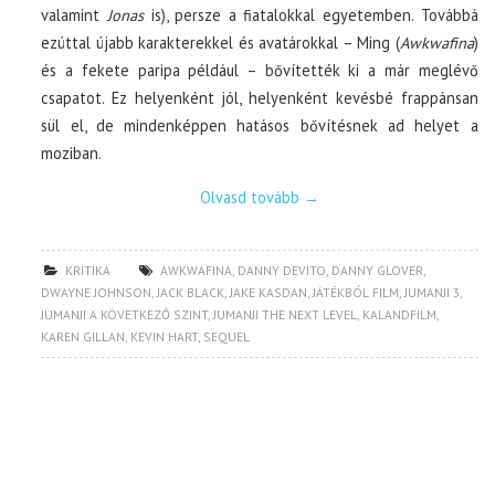
valamint
Jonas
is), persze a fiatalokkal egyetemben. Továbbá
ezúttal újabb karakterekkel és avatárokkal – Ming (
Awkwafina
)
és a fekete paripa például – bővítették ki a már meglévő
csapatot. Ez helyenként jól, helyenként kevésbé frappánsan
sül el, de mindenképpen hatásos bővítésnek ad helyet a
moziban.
Olvasd tovább
→
KRITIKA
AWKWAFINA
,
DANNY DEVITO
,
DANNY GLOVER
,
DWAYNE JOHNSON
,
JACK BLACK
,
JAKE KASDAN
,
JÁTÉKBÓL FILM
,
JUMANJI 3
,
JUMANJI A KÖVETKEZŐ SZINT
,
JUMANJI THE NEXT LEVEL
,
KALANDFILM
,
KAREN GILLAN
,
KEVIN HART
,
SEQUEL