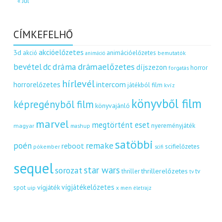
« Júl
CÍMKEFELHŐ
akcióelőzetes
3d
akció
animációelőzetes
bemutatók
animáció
dráma
drámaelőzetes
bevétel
dc
díjszezon
horror
forgatás
hírlevél
intercom
horrorelőzetes
játékból film
kvíz
könyvből film
képregényből film
könyvajánló
marvel
megtörtént eset
nyereményjáték
magyar
mashup
satöbbi
remake
poén
reboot
scifielőzetes
pókember
scifi
sequel
star wars
sorozat
thrillerelőzetes
thriller
tv
tv
vígjátékelőzetes
vígjáték
spot
uip
x men
életrajz