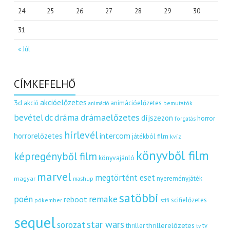
24
25
26
27
28
29
30
31
« Júl
CÍMKEFELHŐ
akcióelőzetes
3d
akció
animációelőzetes
bemutatók
animáció
dráma
drámaelőzetes
bevétel
dc
díjszezon
horror
forgatás
hírlevél
intercom
horrorelőzetes
játékból film
kvíz
könyvből film
képregényből film
könyvajánló
marvel
megtörtént eset
nyereményjáték
magyar
mashup
satöbbi
remake
poén
reboot
scifielőzetes
pókember
scifi
sequel
star wars
sorozat
thrillerelőzetes
thriller
tv
tv