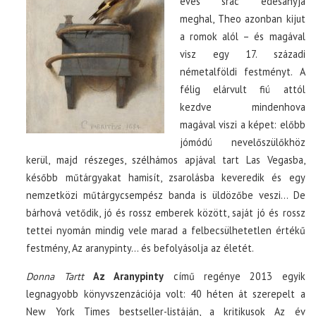
éves srác édesanyja
meghal, Theo azonban kijut
a romok alól – és magával
visz egy 17. századi
németalföldi festményt. A
félig elárvult fiú attól
kezdve mindenhova
magával viszi a képet: előbb
jómódú nevelőszülőkhöz
kerül, majd részeges, szélhámos apjával tart Las Vegasba,
később műtárgyakat hamisít, zsarolásba keveredik és egy
nemzetközi műtárgycsempész banda is üldözőbe veszi… De
bárhová vetődik, jó és rossz emberek között, saját jó és rossz
tettei nyomán mindig vele marad a felbecsülhetetlen értékű
festmény, Az aranypinty… és befolyásolja az életét.
Donna Tartt
Az Aranypinty
című regénye 2013 egyik
legnagyobb könyvszenzációja volt: 40 héten át szerepelt a
New York Times bestseller-listáján, a kritikusok Az év