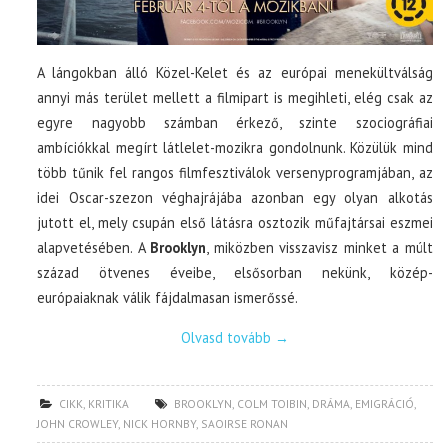
A lángokban álló Közel-Kelet és az európai menekültválság
annyi más terület mellett a filmipart is megihleti, elég csak az
egyre nagyobb számban érkező, szinte szociográfiai
ambíciókkal megírt látlelet-mozikra gondolnunk. Közülük mind
több tűnik fel rangos filmfesztiválok versenyprogramjában, az
idei Oscar-szezon véghajrájába azonban egy olyan alkotás
jutott el, mely csupán első látásra osztozik műfajtársai eszmei
alapvetésében. A
Brooklyn
, miközben visszavisz minket a múlt
század ötvenes éveibe, elsősorban nekünk, közép-
európaiaknak válik fájdalmasan ismerőssé.
Olvasd tovább
→
CIKK
,
KRITIKA
BROOKLYN
,
COLM TOIBIN
,
DRÁMA
,
EMIGRÁCIÓ
,
JOHN CROWLEY
,
NICK HORNBY
,
SAOIRSE RONAN