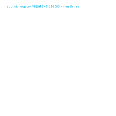
vígjátékelőzetes
vígjáték
spot
uip
x men
életrajz