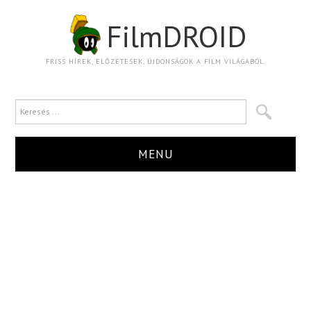
FilmDROID
FRISS HÍREK, ELŐZETESEK, ÚJDONSÁGOK A FILM VILÁGÁBÓL.
MENU
HÍR
TRAILER
KRITIKA
BOXOFFICE