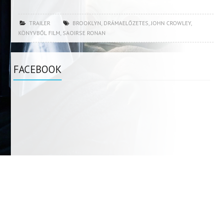
TRAILER
BROOKLYN
,
DRÁMAELŐZETES
,
JOHN CROWLEY
,
KÖNYVBŐL FILM
,
SAOIRSE RONAN
FACEBOOK