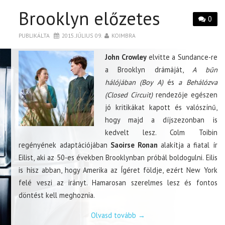
Brooklyn előzetes
0
PUBLIKÁLTA
2015. JÚLIUS 09.
KOIMBRA
John Crowley
elvitte a Sundance-re
a Brooklyn drámáját,
A bűn
hálójában (Boy A)
és
a Behálózva
(Closed Circuit)
rendezője egészen
jó kritikákat kapott és valószínű,
hogy majd a díjszezonban is
kedvelt lesz. Colm Toibin
regényének adaptációjában
Saoirse Ronan
alakítja a fiatal ír
Eilist, aki az 50-es években Brooklynban próbál boldogulni. Eilis
is hisz abban, hogy Amerika az Ígéret földje, ezért New York
felé veszi az irányt. Hamarosan szerelmes lesz és fontos
döntést kell meghoznia.
Olvasd tovább
→