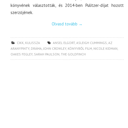
könyvének választották, és 2014-ben Pulitzer-díjat hozott
szerzőjének.
Olvasd tovább
→
CIKK
,
KULISSZA
ANSEL ELGORT
,
ASLEIGH CUMMINGS
,
AZ
ARANYPINTY
,
DRÁMA
,
JOHN CROWLEY
,
KÖNYVBŐL FILM
,
NICOLE KIDMAN
,
OAKES FEGLEY
,
SARAH PAULSON
,
THE GOLDFINCH