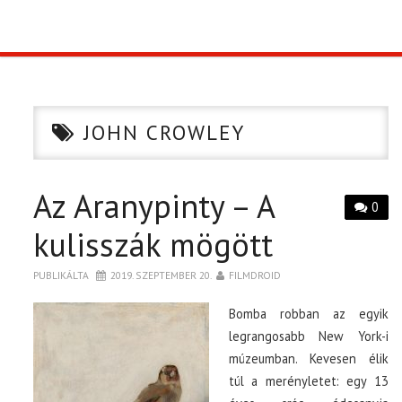
TOP10
KULISSZA
JOHN CROWLEY
CIKK
Az Aranypinty – A
PÓLÓ RENDELÉS
0
kulisszák mögött
PUBLIKÁLTA
2019. SZEPTEMBER 20.
FILMDROID
Bomba robban az egyik
legrangosabb New York-i
múzeumban. Kevesen élik
túl a merényletet: egy 13