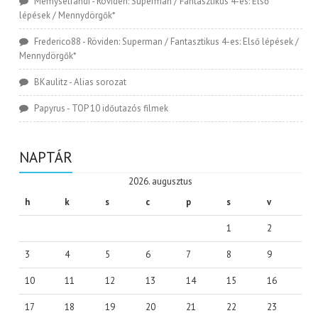
Memyselfandi
-
Röviden: Superman / Fantasztikus 4-es: Első
lépések / Mennydörgők*
Frederico88
-
Röviden: Superman / Fantasztikus 4-es: Első lépések /
Mennydörgők*
BKaulitz
-
Alias sorozat
Papyrus
-
TOP 10 időutazós filmek
NAPTÁR
2026. augusztus
h
k
s
c
p
s
v
1
2
3
4
5
6
7
8
9
10
11
12
13
14
15
16
17
18
19
20
21
22
23