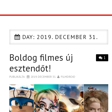
TOP10
KULISSZA
DAY:
2019. DECEMBER 31.
CIKK
Boldog filmes új
PÓLÓ RENDELÉS
1
esztendőt!
PUBLIKÁLTA
2019. DECEMBER 31.
FILMDROID