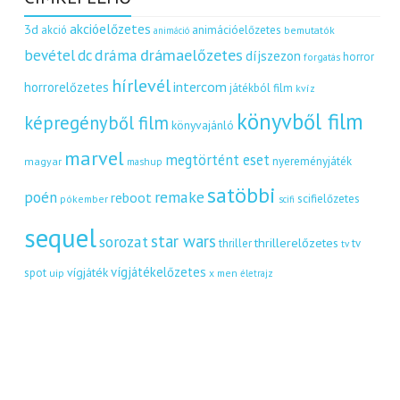
akcióelőzetes
3d
akció
animációelőzetes
bemutatók
animáció
dráma
drámaelőzetes
bevétel
dc
díjszezon
horror
forgatás
hírlevél
intercom
horrorelőzetes
játékból film
kvíz
könyvből film
képregényből film
könyvajánló
marvel
megtörtént eset
nyereményjáték
magyar
mashup
satöbbi
remake
poén
reboot
scifielőzetes
pókember
scifi
sequel
star wars
sorozat
thrillerelőzetes
thriller
tv
tv
vígjátékelőzetes
vígjáték
spot
uip
x men
életrajz