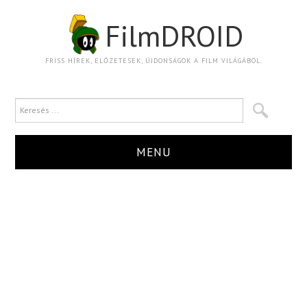
FilmDROID
FRISS HÍREK, ELŐZETESEK, ÚJDONSÁGOK A FILM VILÁGÁBÓL.
MENU
HÍR
TRAILER
KRITIKA
BOXOFFICE