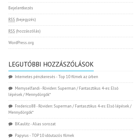
Bejelentkezés
RSS
(bejegyzés)
RSS
(hozzászólás)
WordPress.org
LEGUTÓBBI HOZZÁSZÓLÁSOK
Internetes pénzkeresés
-
Top 10 filmek az űrben
Memyselfandi
-
Röviden: Superman / Fantasztikus 4-es: Első
lépések / Mennydörgők*
Frederico88
-
Röviden: Superman / Fantasztikus 4-es: Első lépések /
Mennydörgők*
BKaulitz
-
Alias sorozat
Papyrus
-
TOP 10 időutazós filmek