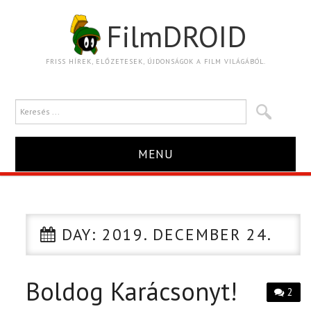
FilmDROID
FRISS HÍREK, ELŐZETESEK, ÚJDONSÁGOK A FILM VILÁGÁBÓL.
MENU
HÍR
TRAILER
DAY:
2019. DECEMBER 24.
KRITIKA
Boldog Karácsonyt!
2
BOXOFFICE