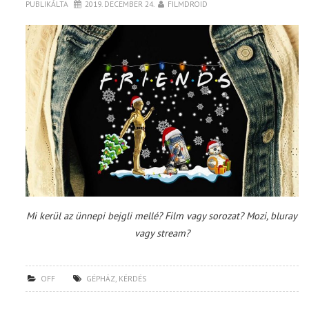
PUBLIKÁLTA
2019. DECEMBER 24.
FILMDROID
TOP10
KULISSZA
CIKK
PÓLÓ RENDELÉS
Mi kerül az ünnepi bejgli mellé? Film vagy sorozat? Mozi, bluray
vagy stream?
OFF
GÉPHÁZ
,
KÉRDÉS