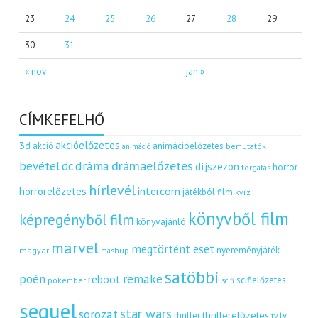
23
24
25
26
27
28
29
30
31
« nov
jan »
CÍMKEFELHŐ
akcióelőzetes
3d
akció
animációelőzetes
bemutatók
animáció
dráma
drámaelőzetes
bevétel
dc
díjszezon
horror
forgatás
hírlevél
intercom
horrorelőzetes
játékból film
kvíz
könyvből film
képregényből film
könyvajánló
marvel
megtörtént eset
nyereményjáték
magyar
mashup
satöbbi
remake
poén
reboot
scifielőzetes
pókember
scifi
sequel
star wars
sorozat
thrillerelőzetes
thriller
tv
tv