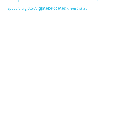
vígjátékelőzetes
vígjáték
spot
uip
x men
életrajz