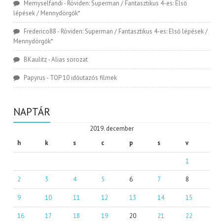
Memyselfandi
-
Röviden: Superman / Fantasztikus 4-es: Első
lépések / Mennydörgők*
Frederico88
-
Röviden: Superman / Fantasztikus 4-es: Első lépések /
Mennydörgők*
BKaulitz
-
Alias sorozat
Papyrus
-
TOP 10 időutazós filmek
NAPTÁR
2019. december
h
k
s
c
p
s
v
1
2
3
4
5
6
7
8
9
10
11
12
13
14
15
16
17
18
19
20
21
22