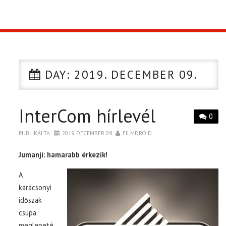
TOP10
KULISSZA
DAY:
2019. DECEMBER 09.
CIKK
InterCom hírlevél
PÓLÓ RENDELÉS
0
PUBLIKÁLTA
2019. DECEMBER 09.
FILMDROID
Jumanji: hamarabb érkezik!
A
karácsonyi
időszak
csupa
meglepeté