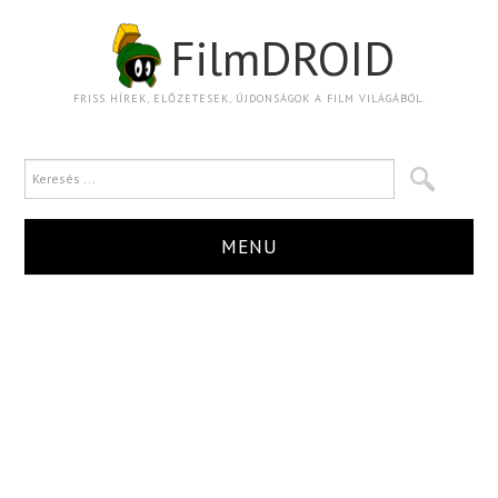
FilmDROID
FRISS HÍREK, ELŐZETESEK, ÚJDONSÁGOK A FILM VILÁGÁBÓL.
MENU
HÍR
TRAILER
KRITIKA
BOXOFFICE