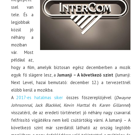
ssel van
tele. És a
legjobbak
közül jó
néhány a
moziban
vár. Most
például az,
hogy a film, amelyik biztosan egész decemberben a mozik
egyik fő slágere lesz, a
Jumanji – A következő szint
(Jumanji:
Next Level, hazai bemutató: december 12.) a tervezettnél
előbb kerül a mozikba.
A
2017-es hatalmas siker
összes főszereplőjével (
Dwayne
Johnsonnal, Jack Blackkel, Kevin Harttal
és
Karen Gillannel
)
visszatérő, de az eredeti történetet jó néhány nagy csavarral
felfrissítő vígjátékra nem kell csütörtökig várni. A Jumanji – A
következő szint már szerdától látható az ország legtöbb