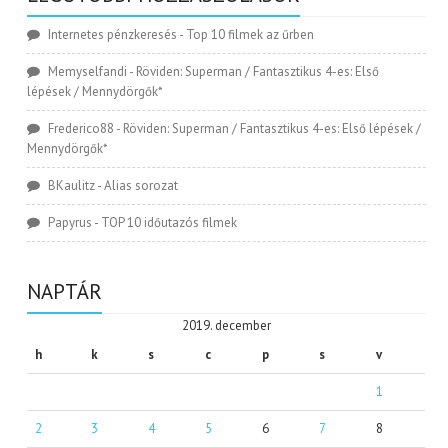
Internetes pénzkeresés
-
Top 10 filmek az űrben
Memyselfandi
-
Röviden: Superman / Fantasztikus 4-es: Első
lépések / Mennydörgők*
Frederico88
-
Röviden: Superman / Fantasztikus 4-es: Első lépések /
Mennydörgők*
BKaulitz
-
Alias sorozat
Papyrus
-
TOP 10 időutazós filmek
NAPTÁR
2019. december
h
k
s
c
p
s
v
1
2
3
4
5
6
7
8