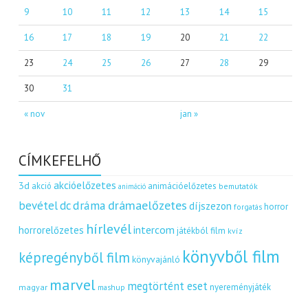
9
10
11
12
13
14
15
16
17
18
19
20
21
22
23
24
25
26
27
28
29
30
31
« nov
jan »
CÍMKEFELHŐ
akcióelőzetes
3d
akció
animációelőzetes
bemutatók
animáció
dráma
drámaelőzetes
bevétel
dc
díjszezon
horror
forgatás
hírlevél
intercom
horrorelőzetes
játékból film
kvíz
könyvből film
képregényből film
könyvajánló
marvel
megtörtént eset
nyereményjáték
magyar
mashup