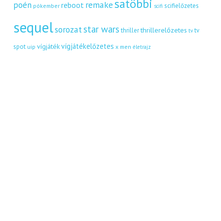
satöbbi
remake
poén
reboot
scifielőzetes
pókember
scifi
sequel
star wars
sorozat
thrillerelőzetes
thriller
tv
tv
vígjátékelőzetes
vígjáték
spot
uip
x men
életrajz