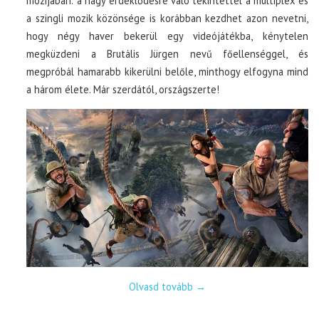
mozijában: a nagy érdeklődésre való tekintettel a multiplex és
a szingli mozik közönsége is korábban kezdhet azon nevetni,
hogy négy haver bekerül egy videójátékba, kénytelen
megküzdeni a Brutális Jürgen nevű főellenséggel, és
megpróbál hamarabb kikerülni belőle, minthogy elfogyna mind
a három élete. Már szerdától, országszerte!
Olvasd tovább
→