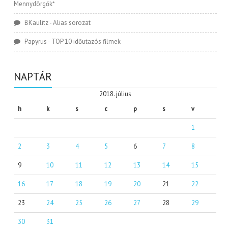
Mennydörgők*
BKaulitz
-
Alias sorozat
Papyrus
-
TOP 10 időutazós filmek
NAPTÁR
2018. július
h
k
s
c
p
s
v
1
2
3
4
5
6
7
8
9
10
11
12
13
14
15
16
17
18
19
20
21
22
23
24
25
26
27
28
29
30
31