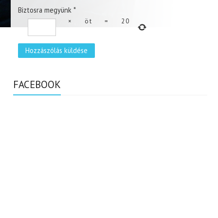
Biztosra megyünk
*
×
öt
=
20
FACEBOOK