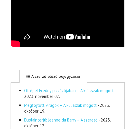
A szerző előző bejegyzései
Öt éjjel Freddy pizzázójában – A kulisszák mögött
-
2023. november 02.
Megfojtott virágok – A kulisszák mögött
- 2023.
október 19.
Duplainterjú: Jeanne du Barry – A szerető
- 2023.
október 12.