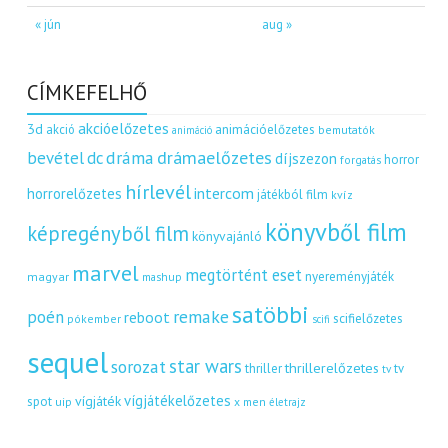
« jún
aug »
CÍMKEFELHŐ
akcióelőzetes
3d
akció
animációelőzetes
bemutatók
animáció
dráma
drámaelőzetes
bevétel
dc
díjszezon
horror
forgatás
hírlevél
intercom
horrorelőzetes
játékból film
kvíz
könyvből film
képregényből film
könyvajánló
marvel
megtörtént eset
nyereményjáték
magyar
mashup
satöbbi
remake
poén
reboot
scifielőzetes
pókember
scifi
sequel
star wars
sorozat
thrillerelőzetes
thriller
tv
tv
vígjátékelőzetes
vígjáték
spot
uip
x men
életrajz