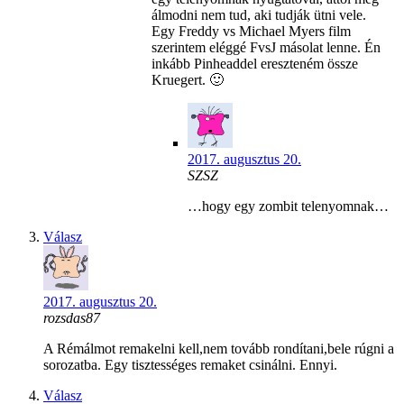
álmodni nem tud, aki tudják ütni vele.
Egy Freddy vs Michael Myers film
szerintem eléggé FvsJ másolat lenne. Én
inkább Pinheaddel ereszteném össze
Kruegert. 🙂
2017. augusztus 20.
SZSZ
…hogy egy zombit telenyomnak…
Válasz
2017. augusztus 20.
rozsdas87
A Rémálmot remakelni kell,nem tovább rondítani,bele rúgni a
sorozatba. Egy tisztességes remaket csinálni. Ennyi.
Válasz