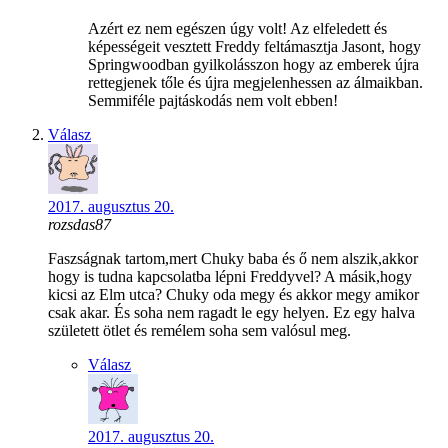
Azért ez nem egészen úgy volt! Az elfeledett és
képességeit vesztett Freddy feltámasztja Jasont, hogy
Springwoodban gyilkolásszon hogy az emberek újra
rettegjenek tőle és újra megjelenhessen az álmaikban.
Semmiféle pajtáskodás nem volt ebben!
Válasz
2017. augusztus 20.
rozsdas87
Faszságnak tartom,mert Chuky baba és ő nem alszik,akkor
hogy is tudna kapcsolatba lépni Freddyvel? A másik,hogy
kicsi az Elm utca? Chuky oda megy és akkor megy amikor
csak akar. És soha nem ragadt le egy helyen. Ez egy halva
született ötlet és remélem soha sem valósul meg.
Válasz
2017. augusztus 20.