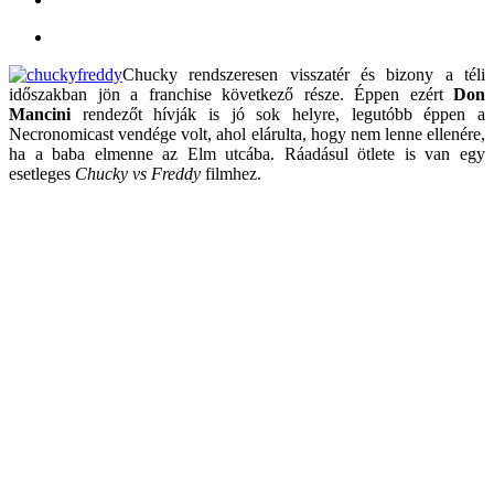
Chucky rendszeresen visszatér és bizony a téli
időszakban jön a franchise következő része. Éppen ezért
Don
Mancini
rendezőt hívják is jó sok helyre, legutóbb éppen a
Necronomicast vendége volt, ahol elárulta, hogy nem lenne ellenére,
ha a baba elmenne az Elm utcába. Ráadásul ötlete is van egy
esetleges
Chucky vs Freddy
filmhez.