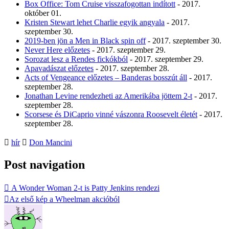
Box Office: Tom Cruise visszafogottan indított
- 2017.
október 01.
Kristen Stewart lehet Charlie egyik angyala
- 2017.
szeptember 30.
2019-ben jön a Men in Black spin off
- 2017. szeptember 30.
Never Here előzetes
- 2017. szeptember 29.
Sorozat lesz a Rendes fickókból
- 2017. szeptember 29.
Apavadászat előzetes
- 2017. szeptember 28.
Acts of Vengeance előzetes – Banderas bosszút áll
- 2017.
szeptember 28.
Jonathan Levine rendezheti az Amerikába jöttem 2-t
- 2017.
szeptember 28.
Scorsese és DiCaprio vinné vászonra Roosevelt életét
- 2017.
szeptember 28.
hír
Don Mancini
Post navigation
A Wonder Woman 2-t is Patty Jenkins rendezi
Az első kép a Wheelman akcióból