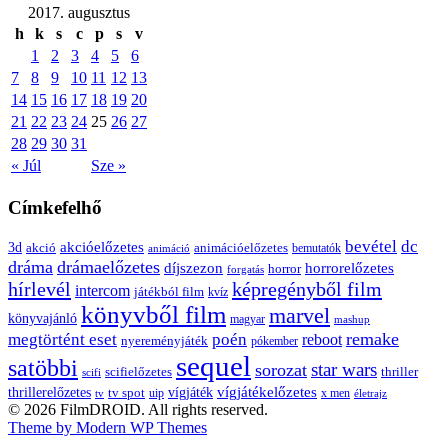
2017. augusztus
h
k
s
c
p
s
v
1
2
3
4
5
6
7
8
9
10
11
12
13
14
15
16
17
18
19
20
21
22
23
24
25
26
27
28
29
30
31
« Júl
Sze »
Címkefelhő
bevétel
dc
akcióelőzetes
3d
animációelőzetes
akció
bemutatók
animáció
dráma
drámaelőzetes
díjszezon
horrorelőzetes
horror
forgatás
hírlevél
képregényből film
intercom
játékból film
kvíz
könyvből film
marvel
könyvajánló
magyar
mashup
remake
megtörtént eset
poén
reboot
nyereményjáték
pókember
sequel
satöbbi
star wars
sorozat
scifielőzetes
thriller
scifi
thrillerelőzetes
vígjátékelőzetes
vígjáték
tv spot
uip
x men
tv
életrajz
© 2026 FilmDROID. All rights reserved.
Theme by Modern WP Themes