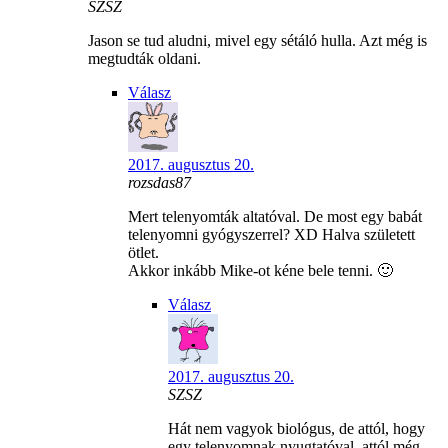
SZSZ
Jason se tud aludni, mivel egy sétáló hulla. Azt még is
megtudták oldani.
Válasz
2017. augusztus 20.
rozsdas87
Mert telenyomták altatóval. De most egy babát
telenyomni gyógyszerrel? XD Halva született
ötlet.
Akkor inkább Mike-ot kéne bele tenni. 🙂
Válasz
2017. augusztus 20.
SZSZ
Hát nem vagyok biológus, de attól, hogy
egy telenyomnak nyugtatóval, attól még