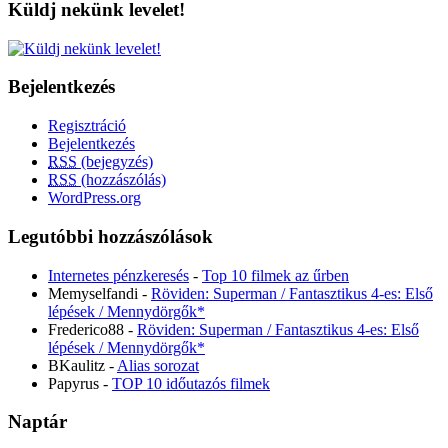
Küldj nekünk levelet!
Bejelentkezés
Regisztráció
Bejelentkezés
RSS
(bejegyzés)
RSS
(hozzászólás)
WordPress.org
Legutóbbi hozzászólások
Internetes pénzkeresés
-
Top 10 filmek az űrben
Memyselfandi
-
Röviden: Superman / Fantasztikus 4-es: Első
lépések / Mennydörgők*
Frederico88
-
Röviden: Superman / Fantasztikus 4-es: Első
lépések / Mennydörgők*
BKaulitz
-
Alias sorozat
Papyrus
-
TOP 10 időutazós filmek
Naptár