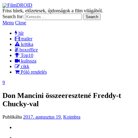
FilmDROID
Friss hírek, előzetesek, újdonságok a film világából.
Search for:
Menu
Close
hír
trailer
kritika
boxoffice
Top10
kulissza
cikk
Póló rendelés
9
Don Mancini összeeresztené Freddy-t
Chucky-val
Publikálta
2017. augusztus 19.
Koimbra