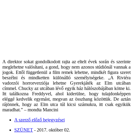
A direktor sokat gondolkodott rajta az eltelt évek során és szerinte
meglehetne valósítani, a gond, hogy nem azonos stúdiónál vannak a
jogok. Ettől függetlenül a film remek lehetne, mindkét figura szeret
beszélni és mindketten különálló személyiségeke. „A Riviéra
vadorzói horrorverziója lehetne Gyerekjáték az Elm utcában
címmel. Chucky az utcában lévő egyik ház hálószobájában kötne ki.
Itt találkozna Freddyvel, ahol kiderülne, hogy tulajdonképpen
eléggé kedvelik egymást, megvan az összhang közöttük. De aztán
rájönnek, hogy az Elm utca túl kicsi számukra, itt csak egyikük
maradhat.” – mondta Mancini
A szerző előző bejegyzései
SZÜNET
- 2017. október 02.