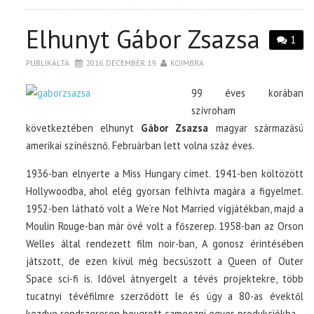
Elhunyt Gábor Zsazsa
1
PUBLIKÁLTA
2016. DECEMBER 19.
KOIMBRA
99 éves korában
szívroham
következtében elhunyt
Gábor Zsazsa
magyar származású
amerikai színésznő. Februárban lett volna száz éves.
1936-ban elnyerte a Miss Hungary címet. 1941-ben költözött
Hollywoodba, ahol elég gyorsan felhívta magára a figyelmet.
1952-ben látható volt a We’re Not Married vígjátékban, majd a
Moulin Rouge-ban már övé volt a főszerep. 1958-ban az Orson
Welles által rendezett film noir-ban, A gonosz érintésében
játszott, de ezen kívül még becsúszott a Queen of Outer
Space sci-fi is. Idővel átnyergelt a tévés projektekre, több
tucatnyi tévéfilmre szerződött le és úgy a 80-as évektől
kezdve rendszeresen beugrott cameozni egyes produkciókba.