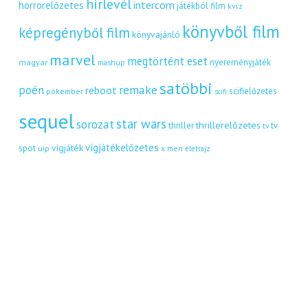
hírlevél
intercom
horrorelőzetes
játékból film
kvíz
könyvből film
képregényből film
könyvajánló
marvel
megtörtént eset
nyereményjáték
magyar
mashup
satöbbi
remake
poén
reboot
scifielőzetes
pókember
scifi
sequel
star wars
sorozat
thrillerelőzetes
thriller
tv
tv
vígjátékelőzetes
vígjáték
spot
uip
x men
életrajz