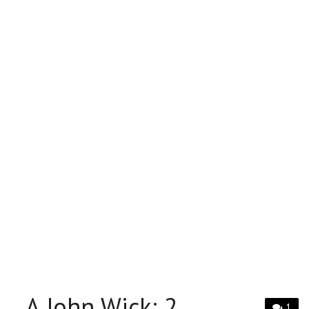
A John Wick: 2.
1