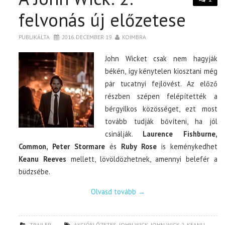
felvonás új előzetese
PUBLIKÁLTA
2016. DECEMBER 19.
KOIMBRA
John Wicket csak nem hagyják
békén, így kénytelen kiosztani még
pár tucatnyi fejlövést. Az előző
részben szépen felépítették a
bérgyilkos közösséget, ezt most
tovább tudják bővíteni, ha jól
csinálják.
Laurence Fishburne,
Common, Peter Stormare
és
Ruby Rose
is keménykedhet
Keanu Reeves
mellett, lövöldözhetnek, amennyi belefér a
büdzsébe.
Olvasd tovább
→
TRAILER
AKCIÓELŐZETES
,
JOHN WICK
,
JOHN WICK 2
,
KEANU