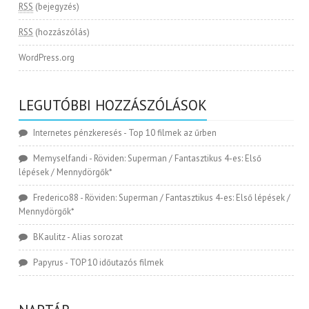
RSS
(bejegyzés)
RSS
(hozzászólás)
WordPress.org
LEGUTÓBBI HOZZÁSZÓLÁSOK
Internetes pénzkeresés
-
Top 10 filmek az űrben
Memyselfandi
-
Röviden: Superman / Fantasztikus 4-es: Első
lépések / Mennydörgők*
Frederico88
-
Röviden: Superman / Fantasztikus 4-es: Első lépések /
Mennydörgők*
BKaulitz
-
Alias sorozat
Papyrus
-
TOP 10 időutazós filmek