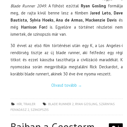
Blade Runner 2049
. A főhőst ezúttal
Ryan Gosling
formálja
meg, de rajta kívül benne lesz a filmben
Jared Leto, Dave
Bautista, Sylvia Hoeks, Ana de Armas, Mackenzie Davis
és
még
Harrison For
d is. Egyelőre a történet részletei nem
ismertek, de szinopszis már van.
30 évvel az első film történései után egy K, a Los Angeles-i
rendőrség tisztje az új blade runner, aki felfedez egy régi
titkot és ezzel káoszba taszíthatja a civilizáció maradékát. K
nyomozása során megpróbálja megtalálni Rick Deckardot, a
korábbi blade runnert, akinek 30 éve éve nyoma veszett.
Olvasd tovább
→
HÍR
,
TRAILER
BLADE RUNNER 2
,
RYAN GOSLING
,
SZÁRNYAS
FEJVADÁSZ 2
,
SZINOPSZIS
Bajban a Geostorm