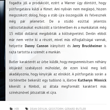
fogadta jól a produkciót, ezért a Warner úgy döntött, hogy
pótforgatásra küldi a filmet. Ami nyilván nem meglepő, hiszen
megszokott dolog, hogy a stáb újra összegyűlik és felvesznek
még pár jelenetet. De a stúdió ezúttal jelentős
változtatásokat eszközölt a történetben és a munkálatok még
15 millió dollárral megdobták a költségvetést. Devlin ebből
már nem vette ki a részét, mivel más elfoglaltságai vannak,
helyette
Danny Cannon
irányított és
Jerry Bruckheimer
is
rajta tartotta a szemét a munkán.
Butler karakterét az űrbe küldik, hogy megsemmisítsen néhány
időjárást szabályozó műholdat, de ezen kívül meg kell
akadályoznia, hogy kinyírják az elnököt. A pótforgatás során a
történetbe bekerült egy tudósnő is, illetve
Katheryn Winnick
kikerült a filmből, az általa megformált karaktert más
színésznővel játszatták el újra.
HÍR
DEAN DEVLIN
,
GEOSTORM
,
GERARD BUTLER