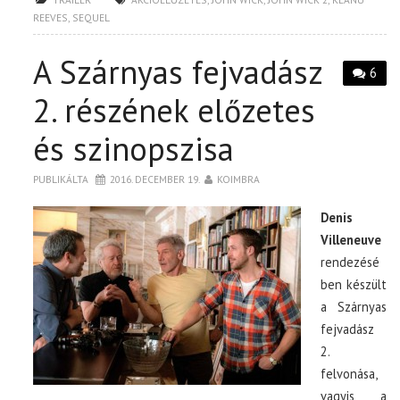
REEVES
,
SEQUEL
A Szárnyas fejvadász
6
2. részének előzetes
és szinopszisa
PUBLIKÁLTA
2016. DECEMBER 19.
KOIMBRA
Denis
Villeneuve
rendezésé
ben készült
a Szárnyas
fejvadász
2.
felvonása,
vagyis a