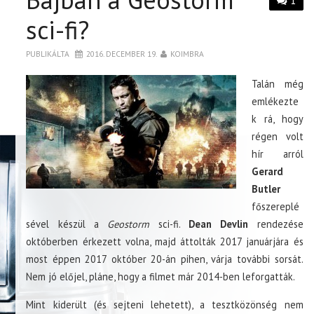
1
sci-fi?
PUBLIKÁLTA
2016. DECEMBER 19.
KOIMBRA
Talán még
emlékezte
k rá, hogy
régen volt
hír arról
Gerard
Butler
főszereplé
sével készül a
Geostorm
sci-fi.
Dean Devlin
rendezése
októberben érkezett volna, majd áttolták 2017 januárjára és
most éppen 2017 október 20-án pihen, várja további sorsát.
Nem jó előjel, pláne, hogy a filmet már 2014-ben leforgatták.
Mint kiderült (és sejteni lehetett), a tesztközönség nem