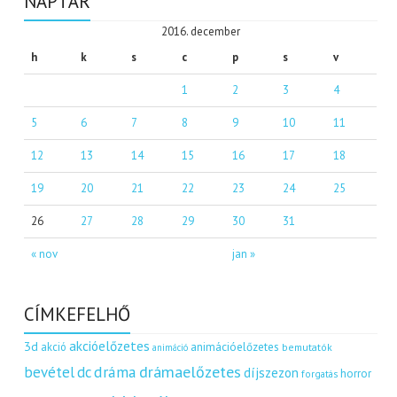
NAPTÁR
2016. december
h
k
s
c
p
s
v
1
2
3
4
5
6
7
8
9
10
11
12
13
14
15
16
17
18
19
20
21
22
23
24
25
26
27
28
29
30
31
« nov
jan »
CÍMKEFELHŐ
akcióelőzetes
3d
akció
animációelőzetes
bemutatók
animáció
dráma
drámaelőzetes
bevétel
dc
díjszezon
horror
forgatás