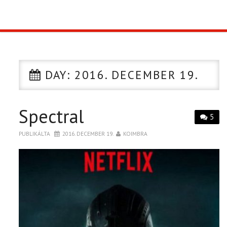
TOP10
KULISSZA
DAY:
2016. DECEMBER 19.
CIKK
Spectral
PÓLÓ RENDELÉS
5
PUBLIKÁLTA
2016. DECEMBER 19.
KOIMBRA