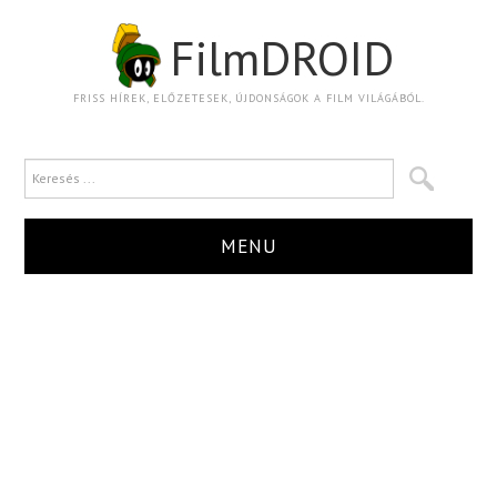
FilmDROID
FRISS HÍREK, ELŐZETESEK, ÚJDONSÁGOK A FILM VILÁGÁBÓL.
MENU
HÍR
TRAILER
KRITIKA
BOXOFFICE