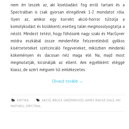
nem én leszek az, aki kiselőadást fog erről tartani és a
Spectralban is csak gyorsan elregélnek 1-2 mondatot róla.
Ilyen az, amikor egy korrekt akció-horror túltolja a
komolykodást és kizökkenti, esetleg talán megmosolyogtatja a
nézőt. Mindezt tetézi, hogy főhősünk nagy szaki és MacGyver
módra eszkábál össze mindenféle felszerelésből gyilkos
kísérteteteket szétcincáló fegyvereket, miközben mindenki
kőkeményen és dacosan néz maga elé. Na, majd most
megmutatják, kicsinálják az ellent. Ami egyébként eléggé
klassz, de azért mégsem túl emlékezetes.
Olvasd tovább
→
KRITIKA
AKCIÓ
,
BRUCE GREENWOOD
,
JAMES BADGE DALE
,
NIC
MATHIEU
,
SPECTRAL