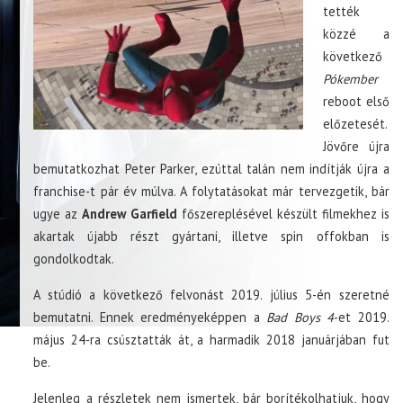
tették
közzé a
következő
Pókember
reboot első
előzetesét.
Jövőre újra
bemutatkozhat Peter Parker, ezúttal talán nem indítják újra a
franchise-t pár év múlva. A folytatásokat már tervezgetik, bár
ugye az
Andrew Garfield
főszereplésével készült filmekhez is
akartak újabb részt gyártani, illetve spin offokban is
gondolkodtak.
A stúdió a következő felvonást 2019. július 5-én szeretné
bemutatni. Ennek eredményeképpen a
Bad Boys 4
-et 2019.
május 24-ra csúsztatták át, a harmadik 2018 januárjában fut
be.
Jelenleg a részletek nem ismertek, bár borítékolhatjuk, hogy