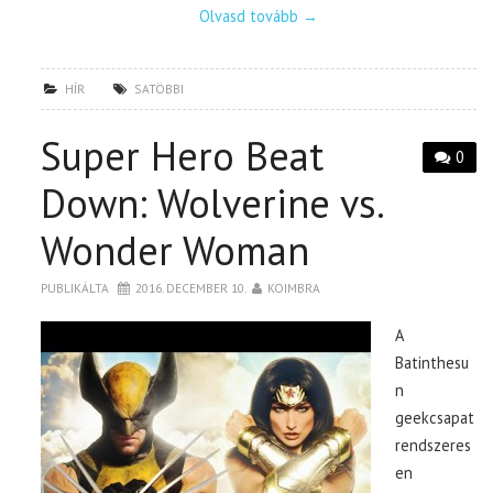
Olvasd tovább
→
HÍR
SATÖBBI
Super Hero Beat
0
Down: Wolverine vs.
Wonder Woman
PUBLIKÁLTA
2016. DECEMBER 10.
KOIMBRA
A
Batinthesu
n
geekcsapat
rendszeres
en