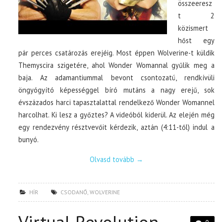
összeeresz
t 2
közismert
hőst egy
pár perces csatározás erejéig. Most éppen Wolverine-t küldik
Themyscira szigetére, ahol Wonder Womannal gyűlik meg a
baja. Az adamantiummal bevont csontozatú, rendkívüli
öngyógyító képességgel bíró mutáns a nagy erejű, sok
évszázados harci tapasztalattal rendelkező Wonder Womannel
harcolhat. Ki lesz a győztes? A videóból kiderül. Az elején még
egy rendezvény résztvevőit kérdezik, aztán (4:11-től) indul a
bunyó.
Olvasd tovább
→
HÍR
CSODANŐ
,
WOLVERINE