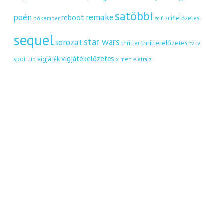
satöbbi
remake
poén
reboot
scifielőzetes
pókember
scifi
sequel
star wars
sorozat
thrillerelőzetes
thriller
tv
tv
vígjátékelőzetes
vígjáték
spot
uip
x men
életrajz