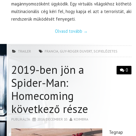
magánnyomozóként ügyködik. Egy virtuális világokhoz köthető
multinacionális cég kéri fel, hogy kapja el azt a terroristát, aki
rendszerük működését fenyegeti.
Olvasd tovább
→
TRAILER
FRANCIA
,
GUY-ROGER DUVERT
,
SCIFIELŐZETES
2019-ben jön a
0
Spider-Man:
Homecoming
következő része
PUBLIKÁLTA
2016. DECEMBER 10.
KOIMBRA
Tegnap