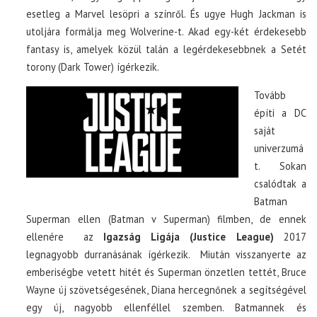
esetleg a Marvel lesöpri a színről. És ugye Hugh Jackman is
utoljára formálja meg Wolverine-t. Akad egy-két érdekesebb
fantasy is, amelyek közül talán a legérdekesebbnek a Setét
torony (Dark Tower) ígérkezik.
Tovább
építi a DC
saját
univerzumá
t. Sokan
csalódtak a
Batman
Superman ellen (Batman v Superman) filmben, de ennek
ellenére az
Igazság Ligája (Justice League)
2017
legnagyobb durranásának ígérkezik. Miután visszanyerte az
emberiségbe vetett hitét és Superman önzetlen tettét, Bruce
Wayne új szövetségesének, Diana hercegnőnek a segítségével
egy új, nagyobb ellenféllel szemben. Batmannek és