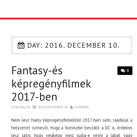
TOP10
KULISSZA
DAY:
2016. DECEMBER 10.
CIKK
Fantasy-és
PÓLÓ RENDELÉS
8
képregényfilmek
2017-ben
PUBLIKÁLTA
2016. DECEMBER 10.
KOIMBRA
Nem lesz hiány képregényfilmekből 2017-ben sem, ráadásul a
helyzetet színesíti, hogy a bizniszbe beszállt a DC is, érdekes
lesz látni, hogy végképp meg tudja-e vetni a lábát vagy