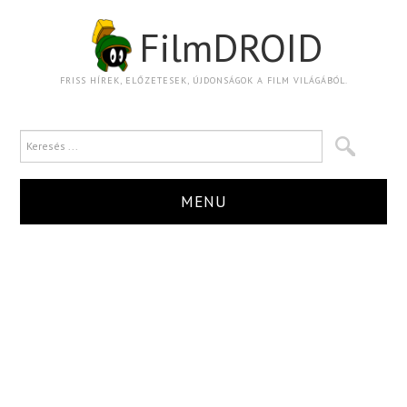
FilmDROID
FRISS HÍREK, ELŐZETESEK, ÚJDONSÁGOK A FILM VILÁGÁBÓL.
MENU
HÍR
TRAILER
KRITIKA
BOXOFFICE