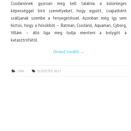
Csodanőnek gyorsan meg kell találnia a különleges
képességgel bíró személyeket, hogy együtt, csapatként
szálljanak szembe a fenyegetéssel. Azonban még így sem
biztos, hogy a hősökből – Batman, Csodanő, Aquaman, Cyborg,
Villám – álló liga meg tudja menteni a bolygót a
katasztrófától.
Olvasd tovább
→
CIKK
ELŐZETES 2017