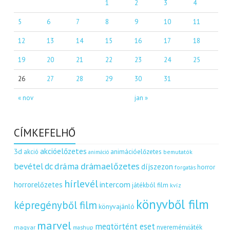
1
2
3
4
5
6
7
8
9
10
11
12
13
14
15
16
17
18
19
20
21
22
23
24
25
26
27
28
29
30
31
« nov
jan »
CÍMKEFELHŐ
akcióelőzetes
3d
akció
animációelőzetes
bemutatók
animáció
dráma
drámaelőzetes
bevétel
dc
díjszezon
horror
forgatás
hírlevél
intercom
horrorelőzetes
játékból film
kvíz
könyvből film
képregényből film
könyvajánló
marvel
megtörtént eset
nyereményjáték
magyar
mashup