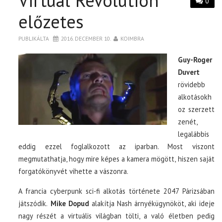
Virtual Revolution
0
előzetes
PUBLIKÁLTA
2016. DECEMBER 10.
KOIMBRA
Guy-Roger
Duvert
rövidebb
alkotásokh
oz szerzett
zenét,
legalábbis
eddig ezzel foglalkozott az iparban. Most viszont
megmutathatja, hogy mire képes a kamera mögött, hiszen saját
forgatókönyvét vihette a vászonra.
A francia cyberpunk sci-fi alkotás története 2047 Párizsában
játszódik.
Mike Dopud
alakítja Nash árnyékügynököt, aki ideje
nagy részét a virtuális világban tölti, a való életben pedig