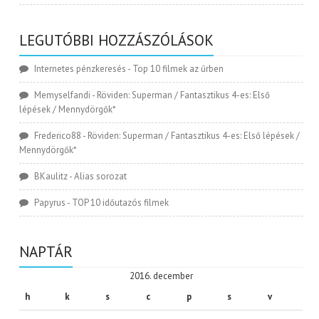
LEGUTÓBBI HOZZÁSZÓLÁSOK
Internetes pénzkeresés
-
Top 10 filmek az űrben
Memyselfandi
-
Röviden: Superman / Fantasztikus 4-es: Első
lépések / Mennydörgők*
Frederico88
-
Röviden: Superman / Fantasztikus 4-es: Első lépések /
Mennydörgők*
BKaulitz
-
Alias sorozat
Papyrus
-
TOP 10 időutazós filmek
NAPTÁR
2016. december
h
k
s
c
p
s
v