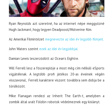
Ryan Reynolds azt szeretné, ha az internet népe meggyőzné
Hugh Jackmant, hogy legyen Deadpoool/Wolverine film.
Az Amerikai Filmintézet
megnevezte az idei év legjobb filmjeit.
John Waters szerint
ezek az idei év legjobbjai
.
Damian Lewis leszerződött az Ocean’s Eightre.
Will Ferrell lesz a főszereplője a most még cím nélküli eSports
vígjátéknak. A legtöbb profi játékos 20-as éveinek végén
visszavonul, Ferrell karaktere viszont továbbra sem dobja be a
törülközőt.
Mike Flanagan rendezi az Inherit The Earth-t, amelyben a
zombik által uralt Földön robotok védelmeznek egy kislányt.