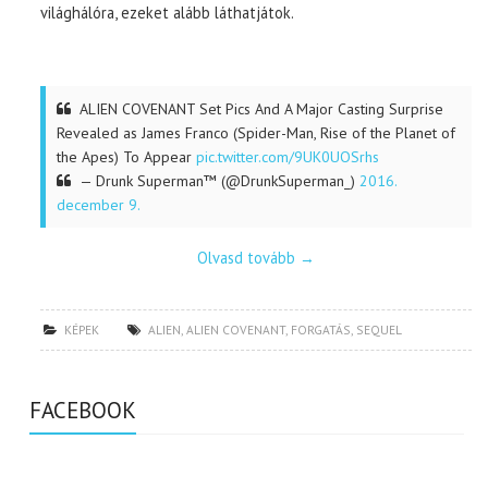
világhálóra, ezeket alább láthatjátok.
ALIEN COVENANT Set Pics And A Major Casting Surprise
Revealed as James Franco (Spider-Man, Rise of the Planet of
the Apes) To Appear
pic.twitter.com/9UK0UOSrhs
— Drunk Superman™ (@DrunkSuperman_)
2016.
december 9.
Olvasd tovább
→
KÉPEK
ALIEN
,
ALIEN COVENANT
,
FORGATÁS
,
SEQUEL
FACEBOOK