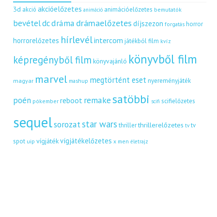
akcióelőzetes
3d
akció
animációelőzetes
bemutatók
animáció
dráma
drámaelőzetes
bevétel
dc
díjszezon
horror
forgatás
hírlevél
intercom
horrorelőzetes
játékból film
kvíz
könyvből film
képregényből film
könyvajánló
marvel
megtörtént eset
nyereményjáték
magyar
mashup
satöbbi
remake
poén
reboot
scifielőzetes
pókember
scifi
sequel
star wars
sorozat
thrillerelőzetes
thriller
tv
tv
vígjátékelőzetes
vígjáték
spot
uip
x men
életrajz