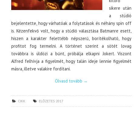
kitörő
sikere után
a stúdió
bejelentette, hogy várhatóak a folytatások és néhány spin off
is. Kézenfekvő volt, hogy a stúdió választása Batmanre esett,
hiszen a karakter felettébb népszerű, borítékolható, hogy
profitot fog termelni. A történet szerint a sötét lovag
továbbra is üldözi a bűnt, próbálja elkapni Jokert. Viszont
Alfred felhívja a figyelmét, hogy talán ideje lennie figyelmét
másra, illetve valakire fordítani.
Olvasd tovább
→
CIKK
ELŐZETES 2017