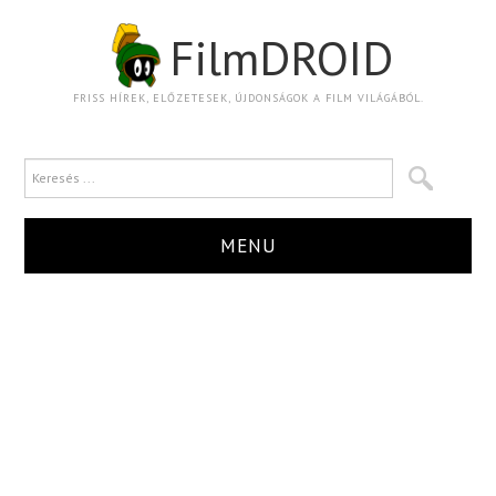
FilmDROID
FRISS HÍREK, ELŐZETESEK, ÚJDONSÁGOK A FILM VILÁGÁBÓL.
MENU
HÍR
TRAILER
KRITIKA
BOXOFFICE