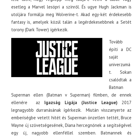
esetleg a Marvel lesöpri a színről. És ugye Hugh Jackman is
utoljára formálja meg Wolverine-t. Akad egy-két érdekesebb
fantasy is, amelyek közül talán a legérdekesebbnek a Setét
torony (Dark Tower) ígérkezik.
Tovább
építi a DC
saját
univerzumá
t. Sokan
csalódtak a
Batman
Superman ellen (Batman v Superman) filmben, de ennek
ellenére az
Igazság Ligája (Justice League)
2017
legnagyobb durranásának ígérkezik. Miután visszanyerte az
emberiségbe vetett hitét és Superman önzetlen tettét, Bruce
Wayne új szövetségesének, Diana hercegnőnek a segítségével
egy új, nagyobb ellenféllel szemben. Batmannek és