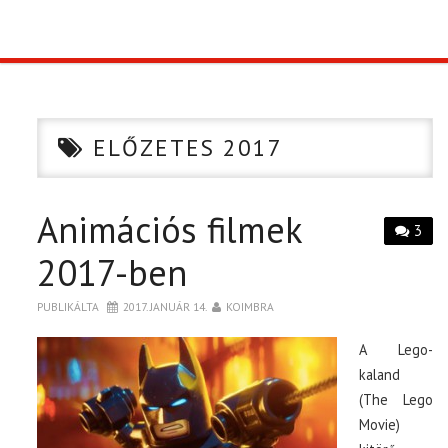
TOP10
KULISSZA
ELŐZETES 2017
CIKK
Animációs filmek
PÓLÓ RENDELÉS
3
2017-ben
PUBLIKÁLTA
2017. JANUÁR 14.
KOIMBRA
A Lego-
kaland
(The Lego
Movie)