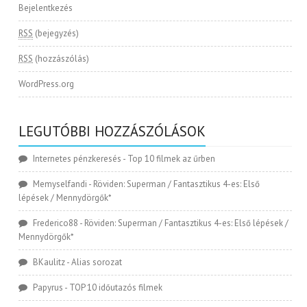
Bejelentkezés
RSS
(bejegyzés)
RSS
(hozzászólás)
WordPress.org
LEGUTÓBBI HOZZÁSZÓLÁSOK
Internetes pénzkeresés
-
Top 10 filmek az űrben
Memyselfandi
-
Röviden: Superman / Fantasztikus 4-es: Első
lépések / Mennydörgők*
Frederico88
-
Röviden: Superman / Fantasztikus 4-es: Első lépések /
Mennydörgők*
BKaulitz
-
Alias sorozat
Papyrus
-
TOP 10 időutazós filmek