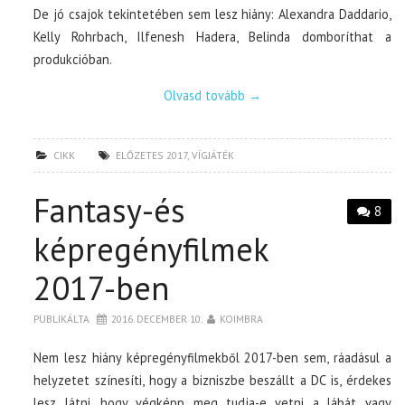
De jó csajok tekintetében sem lesz hiány: Alexandra Daddario,
Kelly Rohrbach, Ilfenesh Hadera, Belinda domboríthat a
produkcióban.
Olvasd tovább
→
CIKK
ELŐZETES 2017
,
VÍGJÁTÉK
Fantasy-és
8
képregényfilmek
2017-ben
PUBLIKÁLTA
2016. DECEMBER 10.
KOIMBRA
Nem lesz hiány képregényfilmekből 2017-ben sem, ráadásul a
helyzetet színesíti, hogy a bizniszbe beszállt a DC is, érdekes
lesz látni, hogy végképp meg tudja-e vetni a lábát vagy