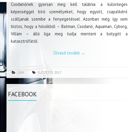
Csodanőnek gyorsan meg kell találnia a különleges
képességgel bíró személyeket, hogy együtt, csapatként
szálljanak szembe a fenyegetéssel. Azonban még így sem
biztos, hogy a hősökből – Batman, Csodanő, Aquaman, Cyborg,
Villám – álló liga meg tudja menteni a bolygót a
katasztrófától.
Olvasd tovább
→
CIKK
ELŐZETES 2017
FACEBOOK