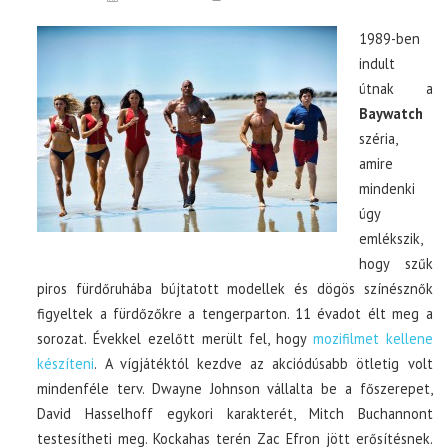
1989-ben
indult
útnak a
Baywatch
széria,
amire
mindenki
úgy
emlékszik,
hogy szűk
piros fürdőruhába bújtatott modellek és dögös színésznők
figyeltek a fürdőzőkre a tengerparton. 11 évadot élt meg a
sorozat. Évekkel ezelőtt merült fel, hogy
mozifilmet kellene
készíteni
. A vígjátéktól kezdve az akciódúsabb ötletig volt
mindenféle terv. Dwayne Johnson vállalta be a főszerepet,
David Hasselhoff egykori karakterét, Mitch Buchannont
testesítheti meg. Kockahas terén Zac Efron jött erősítésnek.