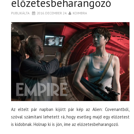
előzetesbeharangozó
PUBLIKÁLTA
2016. DECEMBER 24.
KOIMBRA
Az eltelt pár napban kijött pár kép az Alien: Covenantból,
szóval számítani lehetett rá, hogy esetleg majd egy előzetest
is kidobnak. Holnap ki is jön, íme az előzetesbeharangozó.