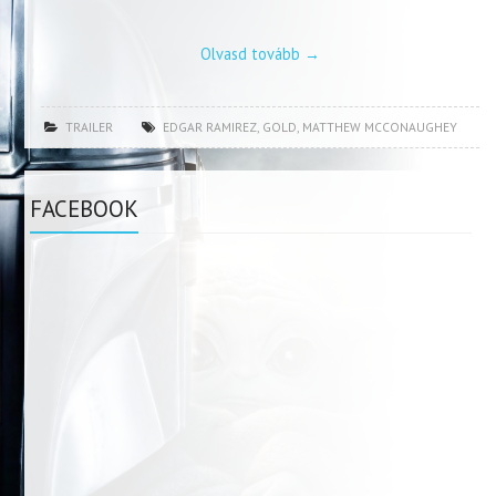
Olvasd tovább
→
TRAILER
EDGAR RAMIREZ
,
GOLD
,
MATTHEW MCCONAUGHEY
FACEBOOK