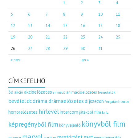
1
2
3
4
5
6
7
8
9
10
11
12
13
14
15
16
17
18
19
20
21
22
23
24
25
26
27
28
29
30
31
« nov
jan »
CÍMKEFELHŐ
akcióelőzetes
3d
akció
animációelőzetes
bemutatók
animáció
dráma
drámaelőzetes
bevétel
dc
díjszezon
horror
forgatás
hírlevél
intercom
horrorelőzetes
játékból film
kvíz
könyvből film
képregényből film
könyvajánló
marvel
megtörtént eset
nyereményjáték
magyar
mashup