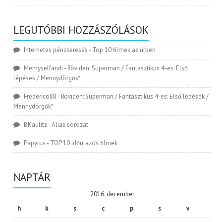
LEGUTÓBBI HOZZÁSZÓLÁSOK
Internetes pénzkeresés
-
Top 10 filmek az űrben
Memyselfandi
-
Röviden: Superman / Fantasztikus 4-es: Első
lépések / Mennydörgők*
Frederico88
-
Röviden: Superman / Fantasztikus 4-es: Első lépések /
Mennydörgők*
BKaulitz
-
Alias sorozat
Papyrus
-
TOP 10 időutazós filmek
NAPTÁR
2016. december
h
k
s
c
p
s
v