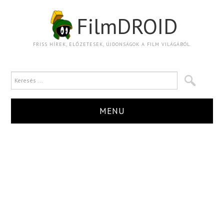
FilmDROID
FRISS HÍREK, ELŐZETESEK, ÚJDONSÁGOK A FILM VILÁGÁBÓL.
MENU
HÍR
TRAILER
KRITIKA
BOXOFFICE