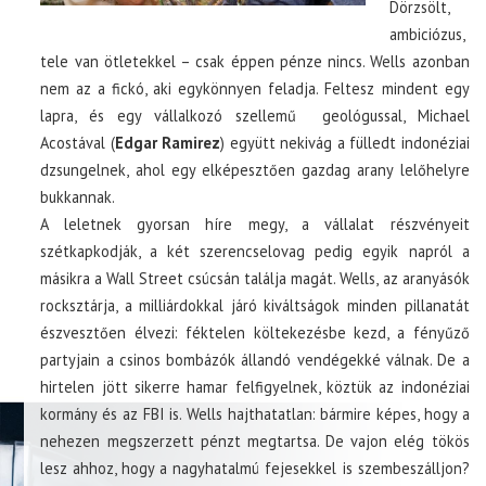
Dörzsölt,
ambiciózus,
tele van ötletekkel – csak éppen pénze nincs. Wells azonban
nem az a fickó, aki egykönnyen feladja. Feltesz mindent egy
lapra, és egy vállalkozó szellemű geológussal, Michael
Acostával (
Edgar Ramirez
) együtt nekivág a fülledt indonéziai
dzsungelnek, ahol egy elképesztően gazdag arany lelőhelyre
bukkannak.
A leletnek gyorsan híre megy, a vállalat részvényeit
szétkapkodják, a két szerencselovag pedig egyik napról a
másikra a Wall Street csúcsán találja magát. Wells, az aranyásók
rocksztárja, a milliárdokkal járó kiváltságok minden pillanatát
észvesztően élvezi: féktelen költekezésbe kezd, a fényűző
partyjain a csinos bombázók állandó vendégekké válnak. De a
hirtelen jött sikerre hamar felfigyelnek, köztük az indonéziai
kormány és az FBI is. Wells hajthatatlan: bármire képes, hogy a
nehezen megszerzett pénzt megtartsa. De vajon elég tökös
lesz ahhoz, hogy a nagyhatalmú fejesekkel is szembeszálljon?