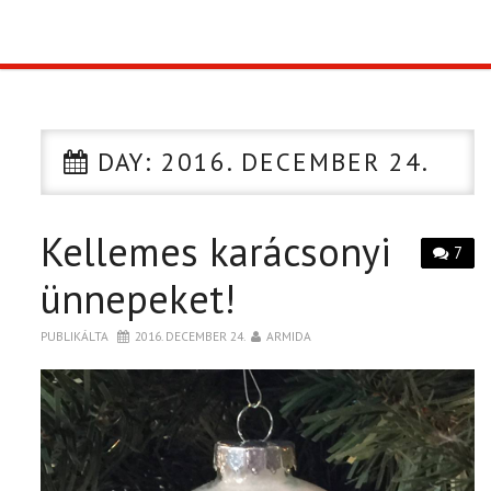
TOP10
KULISSZA
DAY:
2016. DECEMBER 24.
CIKK
Kellemes karácsonyi
PÓLÓ RENDELÉS
7
ünnepeket!
PUBLIKÁLTA
2016. DECEMBER 24.
ARMIDA