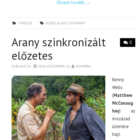
Olvasd tovább
→
TRAILER
ALIEN
,
ALIEN COVENANT
Arany szinkronizált
0
előzetes
PUBLIKÁLTA
2016. DECEMBER 24.
KOIMBRA
Kenny
Wells
(
Matthew
McConaug
hey
) az
évszázad
üzletére
hajt.