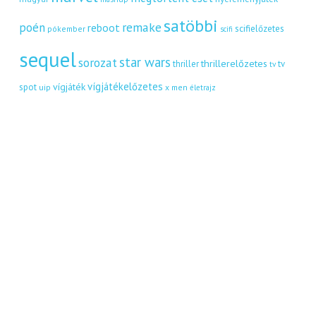
satöbbi
remake
poén
reboot
scifielőzetes
pókember
scifi
sequel
star wars
sorozat
thrillerelőzetes
thriller
tv
tv
vígjátékelőzetes
vígjáték
spot
uip
x men
életrajz