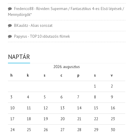
Frederico88
-
Röviden: Superman / Fantasztikus 4-es: Első lépések /
Mennydörgők*
BKaulitz
-
Alias sorozat
Papyrus
-
TOP 10 időutazós filmek
NAPTÁR
2026. augusztus
h
k
s
c
p
s
v
1
2
3
4
5
6
7
8
9
10
11
12
13
14
15
16
17
18
19
20
21
22
23
24
25
26
27
28
29
30