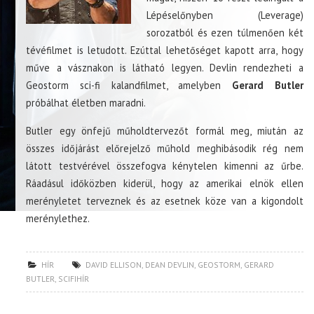
Lépéselőnyben (Leverage)
sorozatból és ezen túlmenően két
tévéfilmet is letudott. Ezúttal lehetőséget kapott arra, hogy
műve a vásznakon is látható legyen. Devlin rendezheti a
Geostorm sci-fi kalandfilmet, amelyben
Gerard Butler
próbálhat életben maradni.
Butler egy önfejű műholdtervezőt formál meg, miután az
összes időjárást előrejelző műhold meghibásodik rég nem
látott testvérével összefogva kénytelen kimenni az űrbe.
Ráadásul időközben kiderül, hogy az amerikai elnök ellen
merényletet terveznek és az esetnek köze van a kigondolt
merénylethez.
HÍR
DAVID ELLISON
,
DEAN DEVLIN
,
GEOSTORM
,
GERARD
BUTLER
,
SCIFIHÍR