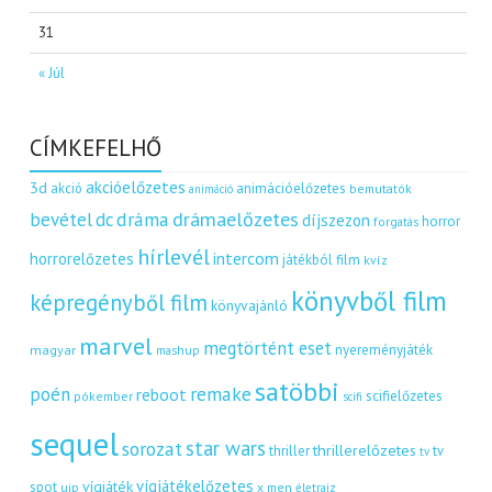
31
« Júl
CÍMKEFELHŐ
akcióelőzetes
3d
akció
animációelőzetes
bemutatók
animáció
dráma
drámaelőzetes
bevétel
dc
díjszezon
horror
forgatás
hírlevél
intercom
horrorelőzetes
játékból film
kvíz
könyvből film
képregényből film
könyvajánló
marvel
megtörtént eset
nyereményjáték
magyar
mashup
satöbbi
remake
poén
reboot
scifielőzetes
pókember
scifi
sequel
star wars
sorozat
thrillerelőzetes
thriller
tv
tv
vígjátékelőzetes
vígjáték
spot
uip
x men
életrajz