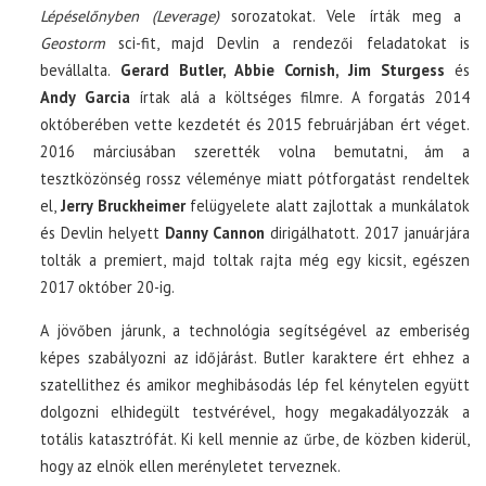
Lépéselőnyben (Leverage)
sorozatokat. Vele írták meg a
Geostorm
sci-fit, majd Devlin a rendezői feladatokat is
bevállalta.
Gerard Butler, Abbie Cornish, Jim Sturgess
és
Andy Garcia
írtak alá a költséges filmre. A forgatás 2014
októberében vette kezdetét és 2015 februárjában ért véget.
2016 márciusában szerették volna bemutatni, ám a
tesztközönség rossz véleménye miatt pótforgatást rendeltek
el,
Jerry Bruckheimer
felügyelete alatt zajlottak a munkálatok
és Devlin helyett
Danny Cannon
dirigálhatott. 2017 januárjára
tolták a premiert, majd toltak rajta még egy kicsit, egészen
2017 október 20-ig.
A jövőben járunk, a technológia segítségével az emberiség
képes szabályozni az időjárást. Butler karaktere ért ehhez a
szatellithez és amikor meghibásodás lép fel kénytelen együtt
dolgozni elhidegült testvérével, hogy megakadályozzák a
totális katasztrófát. Ki kell mennie az űrbe, de közben kiderül,
hogy az elnök ellen merényletet terveznek.