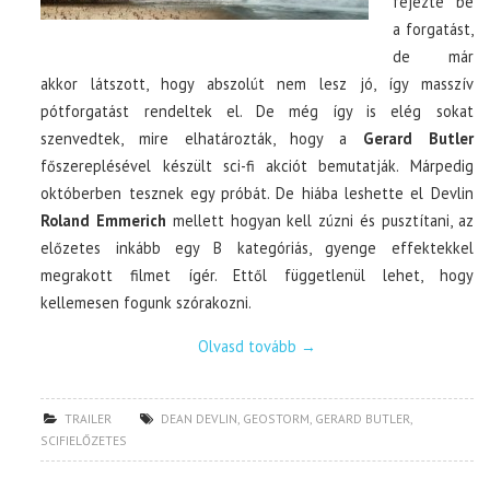
fejezte be
a forgatást,
de már
akkor látszott, hogy abszolút nem lesz jó, így masszív
pótforgatást rendeltek el. De még így is elég sokat
szenvedtek, mire elhatározták, hogy a
Gerard Butler
főszereplésével készült sci-fi akciót bemutatják. Márpedig
októberben tesznek egy próbát. De hiába leshette el Devlin
Roland Emmerich
mellett hogyan kell zúzni és pusztítani, az
előzetes inkább egy B kategóriás, gyenge effektekkel
megrakott filmet ígér. Ettől függetlenül lehet, hogy
kellemesen fogunk szórakozni.
Olvasd tovább
→
TRAILER
DEAN DEVLIN
,
GEOSTORM
,
GERARD BUTLER
,
SCIFIELŐZETES