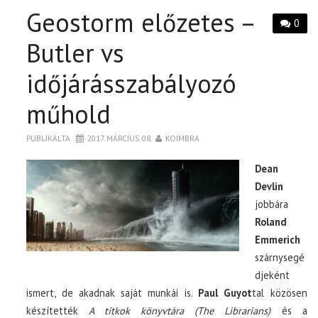
Geostorm előzetes –
0
Butler vs
időjárásszabályozó
műhold
PUBLIKÁLTA
2017. MÁRCIUS 08.
KOIMBRA
Dean
Devlin
jobbára
Roland
Emmerich
szárnysegé
djeként
ismert, de akadnak saját munkái is.
Paul Guyot
tal közösen
készítették
A titkok könyvtára (The Librarians)
és a