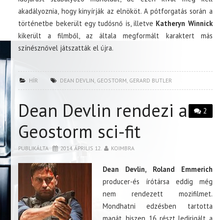
akadályoznia, hogy kinyírják az elnököt. A pótforgatás során a
történetbe bekerült egy tudósnő is, illetve
Katheryn Winnick
kikerült a filmből, az általa megformált karaktert más
színésznővel játszatták el újra.
HÍR
DEAN DEVLIN
,
GEOSTORM
,
GERARD BUTLER
Dean Devlin rendezi a
2
Geostorm sci-fit
PUBLIKÁLTA
2014. ÁPRILIS 12.
KOIMBRA
Dean Devlin, Roland Emmerich
producer-és írótársa eddig még
nem rendezett mozifilmet.
Mondhatni edzésben tartotta
magát, hiszen 16 részt ledirigált a