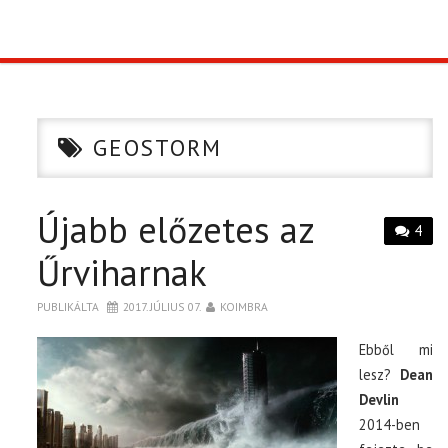
TOP10
KULISSZA
GEOSTORM
CIKK
Újabb előzetes az
PÓLÓ RENDELÉS
4
Űrviharnak
PUBLIKÁLTA
2017. JÚLIUS 07.
KOIMBRA
Ebből mi
lesz?
Dean
Devlin
2014-ben