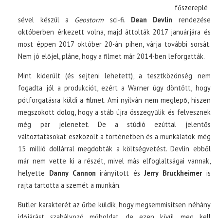
főszereplé
sével készül a
Geostorm
sci-fi.
Dean Devlin
rendezése
októberben érkezett volna, majd áttolták 2017 januárjára és
most éppen 2017 október 20-án pihen, várja további sorsát.
Nem jó előjel, pláne, hogy a filmet már 2014-ben leforgatták.
Mint kiderült (és sejteni lehetett), a tesztközönség nem
fogadta jól a produkciót, ezért a Warner úgy döntött, hogy
pótforgatásra küldi a filmet. Ami nyilván nem meglepő, hiszen
megszokott dolog, hogy a stáb újra összegyűlik és felvesznek
még pár jelenetet. De a stúdió ezúttal jelentős
változtatásokat eszközölt a történetben és a munkálatok még
15 millió dollárral megdobták a költségvetést. Devlin ebből
már nem vette ki a részét, mivel más elfoglaltságai vannak,
helyette
Danny Cannon
irányított és
Jerry Bruckheimer
is
rajta tartotta a szemét a munkán.
Butler karakterét az űrbe küldik, hogy megsemmisítsen néhány
időjárást szabályozó műholdat, de ezen kívül meg kell