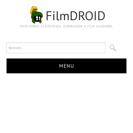
FilmDROID
FRISS HÍREK, ELŐZETESEK, ÚJDONSÁGOK A FILM VILÁGÁBÓL.
MENU
HÍR
TRAILER
KRITIKA
BOXOFFICE