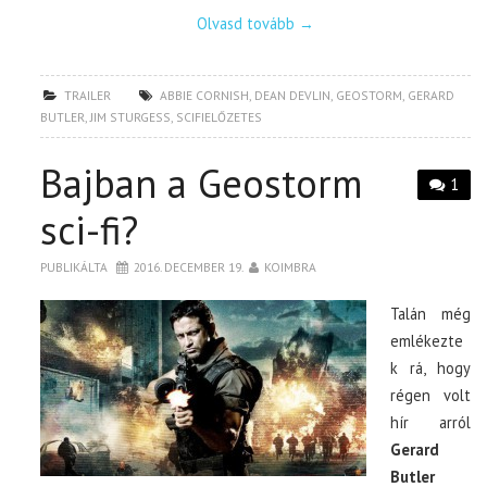
Olvasd tovább
→
TRAILER
ABBIE CORNISH
,
DEAN DEVLIN
,
GEOSTORM
,
GERARD
BUTLER
,
JIM STURGESS
,
SCIFIELŐZETES
Bajban a Geostorm
1
sci-fi?
PUBLIKÁLTA
2016. DECEMBER 19.
KOIMBRA
Talán még
emlékezte
k rá, hogy
régen volt
hír arról
Gerard
Butler