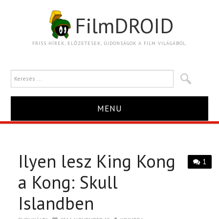
FilmDROID
FRISS HÍREK, ELŐZETESEK, ÚJDONSÁGOK A FILM VILÁGÁBÓL.
MENU
HÍR
Ilyen lesz King Kong
TRAILER
1
a Kong: Skull
KRITIKA
Islandben
BOXOFFICE