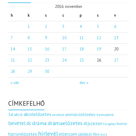
2016. november
h
k
s
c
p
s
v
1
2
3
4
5
6
7
8
9
10
11
12
13
14
15
16
17
18
19
20
21
22
23
24
25
26
27
28
29
30
« okt
dec »
CÍMKEFELHŐ
akcióelőzetes
3d
akció
animációelőzetes
bemutatók
animáció
dráma
drámaelőzetes
bevétel
dc
díjszezon
horror
forgatás
hírlevél
intercom
horrorelőzetes
játékból film
kvíz