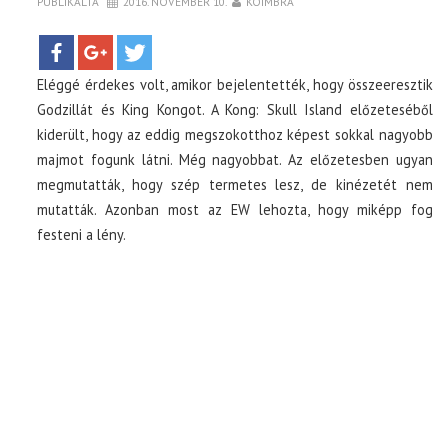
PUBLIKÁLTA
2016. NOVEMBER 10.
KOIMBRA
TOP10
Eléggé érdekes volt, amikor bejelentették, hogy összeeresztik
KULISSZA
Godzillát és King Kongot. A Kong: Skull Island előzeteséből
kiderült, hogy az eddig megszokotthoz képest sokkal nagyobb
majmot fogunk látni. Még nagyobbat. Az előzetesben ugyan
CIKK
megmutatták, hogy szép termetes lesz, de kinézetét nem
mutatták. Azonban most az EW lehozta, hogy miképp fog
PÓLÓ RENDELÉS
festeni a lény.