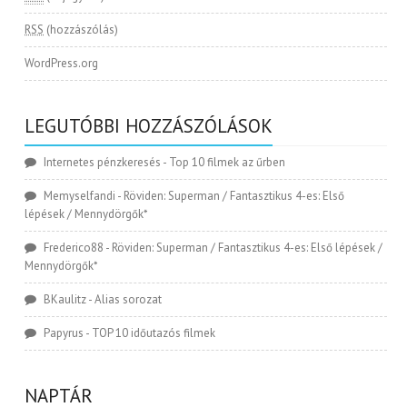
RSS
(hozzászólás)
WordPress.org
LEGUTÓBBI HOZZÁSZÓLÁSOK
Internetes pénzkeresés
-
Top 10 filmek az űrben
Memyselfandi
-
Röviden: Superman / Fantasztikus 4-es: Első
lépések / Mennydörgők*
Frederico88
-
Röviden: Superman / Fantasztikus 4-es: Első lépések /
Mennydörgők*
BKaulitz
-
Alias sorozat
Papyrus
-
TOP 10 időutazós filmek
NAPTÁR