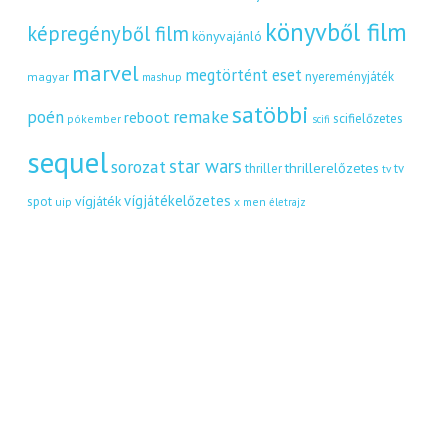
könyvből film
képregényből film
könyvajánló
marvel
megtörtént eset
nyereményjáték
magyar
mashup
satöbbi
remake
poén
reboot
scifielőzetes
pókember
scifi
sequel
star wars
sorozat
thrillerelőzetes
thriller
tv
tv
vígjátékelőzetes
vígjáték
spot
uip
x men
életrajz