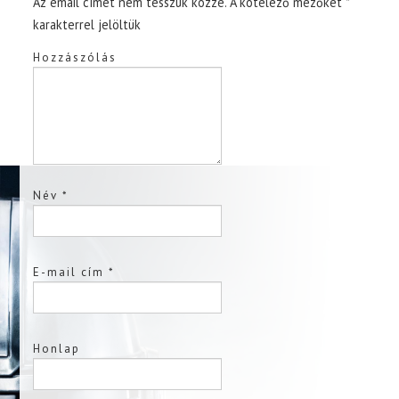
Az email címet nem tesszük közzé.
A kötelező mezőket
*
karakterrel jelöltük
Hozzászólás
Név
*
E-mail cím
*
Honlap