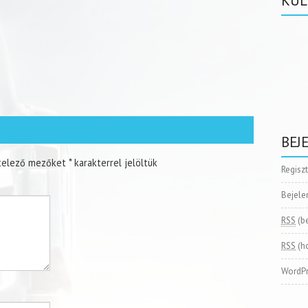
KÜL
BEJ
telező mezőket
*
karakterrel jelöltük
Regisz
Bejele
RSS
(b
RSS
(h
WordPr