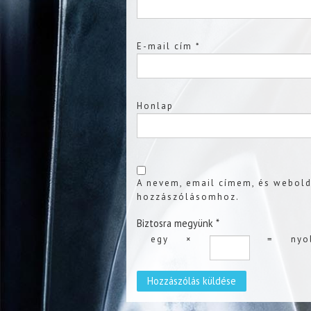
E-mail cím
*
Honlap
A nevem, email címem, és webol
hozzászólásomhoz.
Biztosra megyünk
*
egy
×
=
nyo