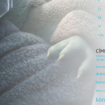
4
11
18
25
« jún
CÍM
3d
akc
bemuta
drám
horro
film
kv
kön