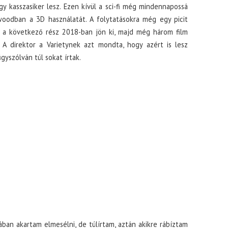
y kasszasiker lesz. Ezen kívül a sci-fi még mindennapossá
woodban a 3D használatát. A folytatásokra még egy picit
en a következő rész 2018-ban jön ki, majd még három film
. A direktor a Varietynek azt mondta, hogy azért is lesz
gyszólván túl sokat írtak.
ában akartam elmesélni, de túlírtam, aztán akikre rábíztam