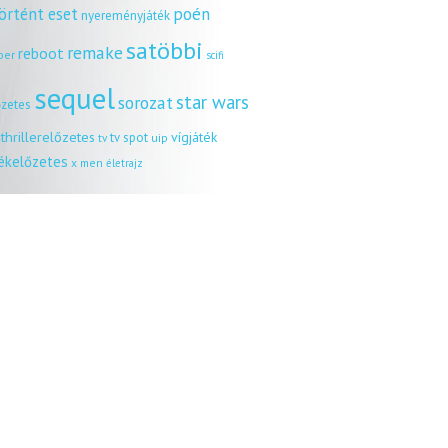
örtént eset
poén
nyereményjáték
satöbbi
remake
reboot
ber
scifi
sequel
star wars
sorozat
őzetes
thrillerelőzetes
vígjáték
tv spot
uip
tv
tékelőzetes
x men
életrajz