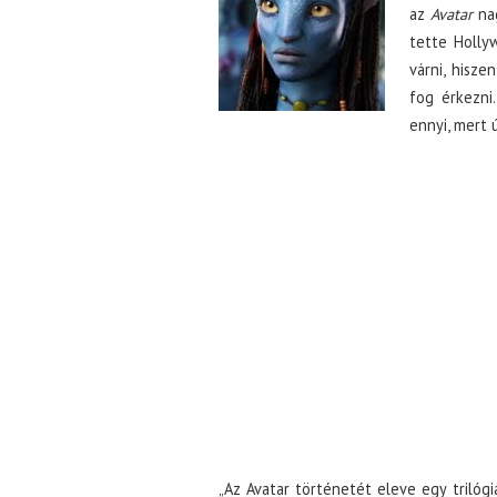
az
Avatar
nag
tette Holly
várni, hisz
fog érkezni
ennyi, mert ú
„Az Avatar történetét eleve egy trilógi