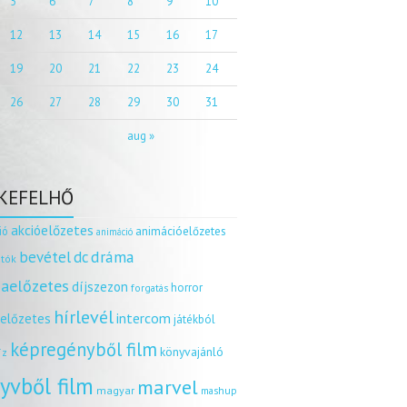
5
6
7
8
9
10
12
13
14
15
16
17
19
20
21
22
23
24
26
27
28
29
30
31
aug »
KEFELHŐ
akcióelőzetes
ió
animációelőzetes
animáció
dráma
bevétel
dc
tók
aelőzetes
díjszezon
horror
forgatás
hírlevél
intercom
relőzetes
játékból
képregényből film
könyvajánló
íz
yvből film
marvel
magyar
mashup