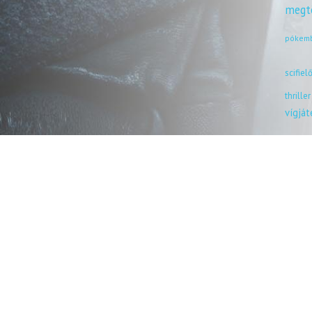
megt
pókem
scifiel
thriller
vígjá