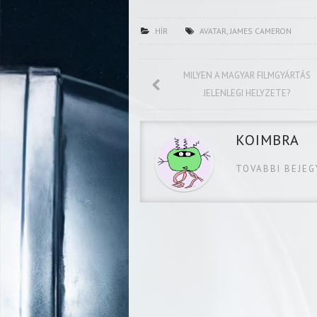
HÍR
AVATAR
,
JAMES CAMERON
MILYEN A MAGYAR FILMGYÁRTÁS
JELENLEGI HELYZETE?
KOIMBRA
TOVABBI BEJE