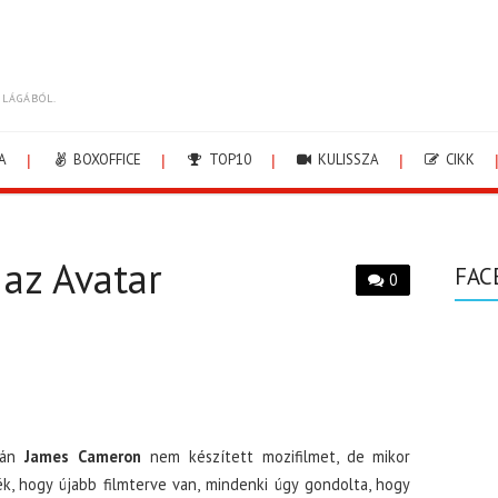
ILÁGÁBÓL.
A
BOXOFFICE
TOP10
KULISSZA
CIKK
 az Avatar
FAC
0
után
James Cameron
nem készített mozifilmet, de mikor
k, hogy újabb filmterve van, mindenki úgy gondolta, hogy