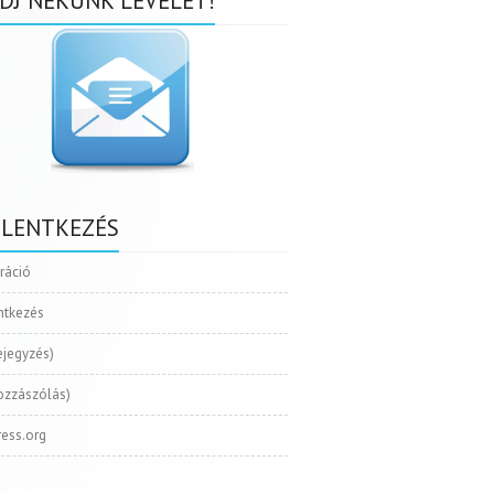
DJ NEKÜNK LEVELET!
ELENTKEZÉS
tráció
ntkezés
ejegyzés)
ozzászólás)
ess.org