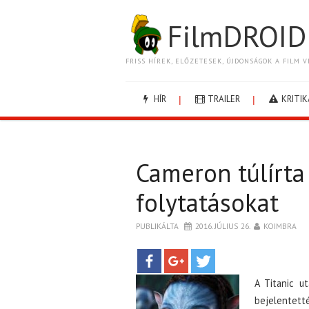
FilmDROID
FRISS HÍREK, ELŐZETESEK, ÚJDONSÁGOK A FILM V
HÍR
TRAILER
KRITIK
Cameron túlírta
folytatásokat
PUBLIKÁLTA
2016. JÚLIUS 26.
KOIMBRA
A Titanic 
bejelentetté