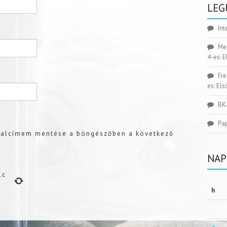
LEG
Int
Me
4-es: 
Fr
es: El
BK
Pa
dalcímem mentése a böngészőben a következő
NAP
lc
h