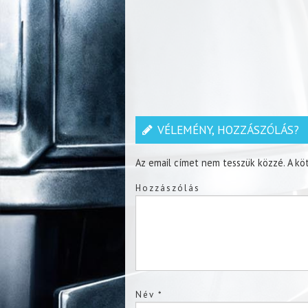
VÉLEMÉNY, HOZZÁSZÓLÁS?
Az email címet nem tesszük közzé.
A kö
Hozzászólás
Név
*