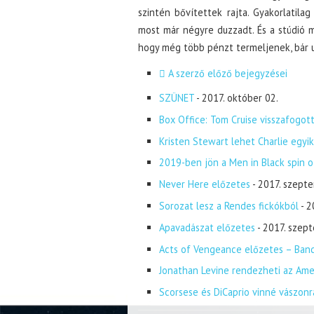
szintén bővítettek rajta. Gyakorlatilag
most már négyre duzzadt. És a stúdió m
hogy még több pénzt termeljenek, bár u
A szerző előző bejegyzései
SZÜNET
- 2017. október 02.
Box Office: Tom Cruise visszafogott
Kristen Stewart lehet Charlie egyi
2019-ben jön a Men in Black spin o
Never Here előzetes
- 2017. szept
Sorozat lesz a Rendes fickókból
- 
Apavadászat előzetes
- 2017. szep
Acts of Vengeance előzetes – Band
Jonathan Levine rendezheti az Ame
Scorsese és DiCaprio vinné vászonr