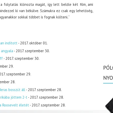
 a folytatás klónozta magát, így lett belőle két film, ami
indezzel ki van békülve. Számukra ez csak egy lehetőség,
gyanakkor sokkal többet is fognak költeni
.
“
an indított
- 2017. október 01.
k angyala
- 2017. szeptember 30.
ff
- 2017. szeptember 30.
ember 29.
PÓL
2017. szeptember 29.
NYO
tember 28.
eras bosszút áll
- 2017. szeptember 28.
rikába jöttem 2-t
- 2017. szeptember 28.
a Roosevelt életét
- 2017. szeptember 28.