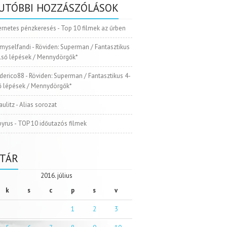
UTÓBBI HOZZÁSZÓLÁSOK
ernetes pénzkeresés
-
Top 10 filmek az űrben
myselfandi
-
Röviden: Superman / Fantasztikus
Első lépések / Mennydörgők*
ederico88
-
Röviden: Superman / Fantasztikus 4-
ső lépések / Mennydörgők*
aulitz
-
Alias sorozat
pyrus
-
TOP 10 időutazós filmek
TÁR
2016. július
k
s
c
p
s
v
1
2
3