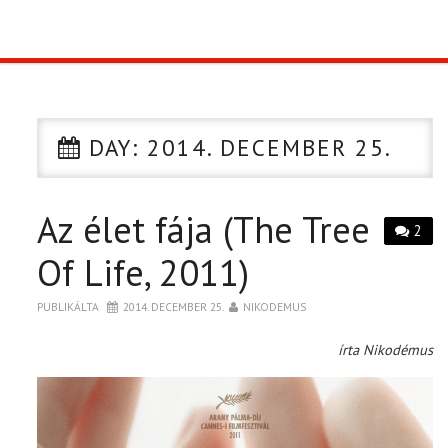
TOP10
KULISSZA
DAY:
2014. DECEMBER 25.
CIKK
Az élet fája (The Tree
PÓLÓ RENDELÉS
2
Of Life, 2011)
PUBLIKÁLTA
2014. DECEMBER 25.
NIKODEMUS
írta Nikodémus