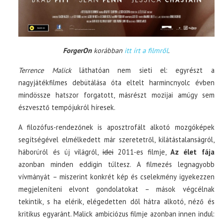
ForgerOn
korábban
itt írt a filmről
.
Terrence Malick
láthatóan nem sieti el: egyrészt a
nagyjátékfilmes debütálása óta eltelt harmincnyolc évben
mindössze hatszor forgatott, másrészt mozijai amúgy sem
észvesztő tempójukról híresek.
A filozófus-rendezőnek is aposztrofált alkotó mozgóképek
segítségével elmélkedett már szeretetről, kilátástalanságról,
háborúról és új világról,
idei
2011-es filmje,
Az élet fája
azonban minden eddigin túltesz. A filmezés legnagyobb
vívmányát – miszerint konkrét kép és cselekmény igyekezzen
megjeleníteni elvont gondolatokat – mások végcélnak
tekintik, s ha elérik, elégedetten dől hátra alkotó, néző és
kritikus egyaránt. Malick ambiciózus filmje azonban innen indul: