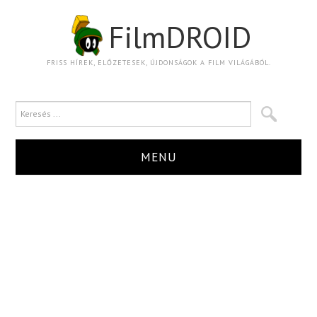
FilmDROID
FRISS HÍREK, ELŐZETESEK, ÚJDONSÁGOK A FILM VILÁGÁBÓL.
MENU
HÍR
TRAILER
KRITIKA
BOXOFFICE