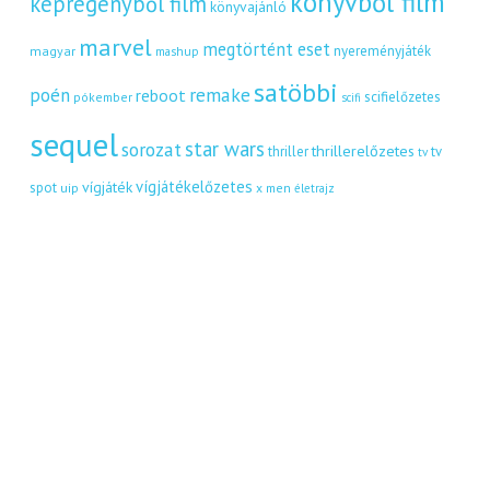
könyvből film
képregényből film
könyvajánló
marvel
megtörtént eset
nyereményjáték
magyar
mashup
satöbbi
remake
poén
reboot
scifielőzetes
pókember
scifi
sequel
star wars
sorozat
thrillerelőzetes
thriller
tv
tv
vígjátékelőzetes
vígjáték
spot
uip
x men
életrajz