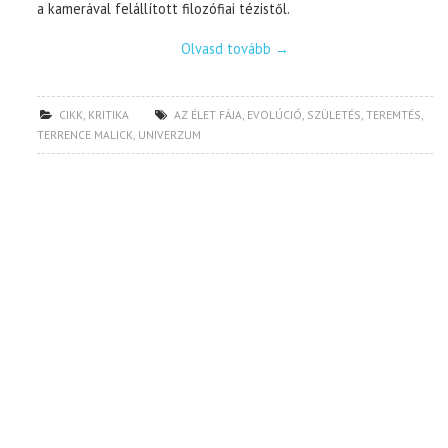
a kamerával felállított filozófiai tézistől.
Olvasd tovább
→
CIKK
,
KRITIKA
AZ ÉLET FÁJA
,
EVOLÚCIÓ
,
SZÜLETÉS
,
TEREMTÉS
,
TERRENCE MALICK
,
UNIVERZUM