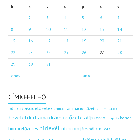
h
k
s
c
p
s
v
1
2
3
4
5
6
7
8
9
10
11
12
13
14
15
16
17
18
19
20
21
22
23
24
25
26
27
28
29
30
31
« nov
jan »
CÍMKEFELHŐ
akcióelőzetes
3d
akció
animációelőzetes
bemutatók
animáció
dráma
drámaelőzetes
bevétel
dc
díjszezon
horror
forgatás
hírlevél
intercom
horrorelőzetes
játékból film
kvíz