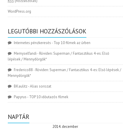
RSS
(hozzászólás)
WordPress.org
LEGUTÓBBI HOZZÁSZÓLÁSOK
Internetes pénzkeresés
-
Top 10 filmek az űrben
Memyselfandi
-
Röviden: Superman / Fantasztikus 4-es: Első
lépések / Mennydörgők*
Frederico88
-
Röviden: Superman / Fantasztikus 4-es: Első lépések /
Mennydörgők*
BKaulitz
-
Alias sorozat
Papyrus
-
TOP 10 időutazós filmek
NAPTÁR
2014. december