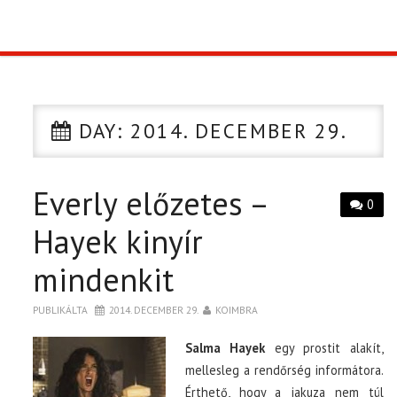
TOP10
KULISSZA
DAY:
2014. DECEMBER 29.
CIKK
Everly előzetes –
PÓLÓ RENDELÉS
0
Hayek kinyír
mindenkit
PUBLIKÁLTA
2014. DECEMBER 29.
KOIMBRA
Salma Hayek
egy prostit alakít,
mellesleg a rendőrség informátora.
Érthető, hogy a jakuza nem túl