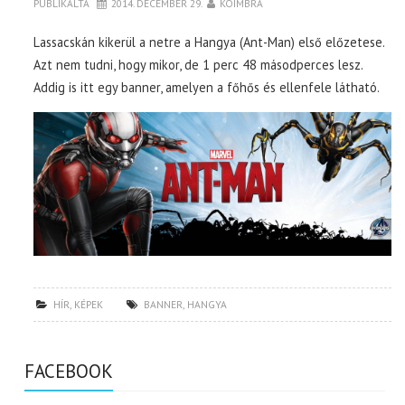
PUBLIKÁLTA
2014. DECEMBER 29.
KOIMBRA
Lassacskán kikerül a netre a Hangya (Ant-Man) első előzetese.
Azt nem tudni, hogy mikor, de 1 perc 48 másodperces lesz.
Addig is itt egy banner, amelyen a főhős és ellenfele látható.
HÍR
,
KÉPEK
BANNER
,
HANGYA
FACEBOOK