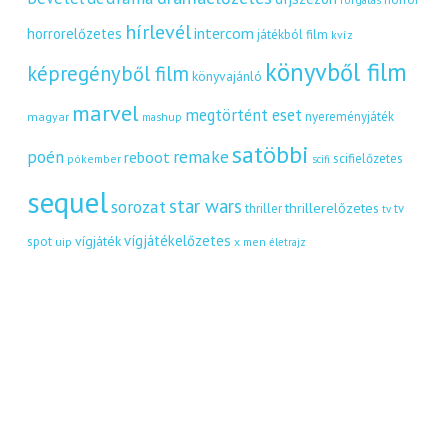
hírlevél
intercom
horrorelőzetes
játékból film
kvíz
könyvből film
képregényből film
könyvajánló
marvel
megtörtént eset
nyereményjáték
magyar
mashup
satöbbi
remake
poén
reboot
scifielőzetes
pókember
scifi
sequel
star wars
sorozat
thrillerelőzetes
thriller
tv
tv
vígjátékelőzetes
vígjáték
spot
uip
x men
életrajz