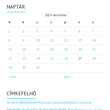
NAPTÁR
2014. december
h
k
s
c
p
s
v
1
2
3
4
5
6
7
8
9
10
11
12
13
14
15
16
17
18
19
20
21
22
23
24
25
26
27
28
29
30
31
« nov
jan »
CÍMKEFELHŐ
akcióelőzetes
3d
akció
animációelőzetes
bemutatók
animáció
dráma
drámaelőzetes
bevétel
dc
díjszezon
horror
forgatás