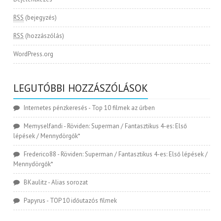
RSS
(bejegyzés)
RSS
(hozzászólás)
WordPress.org
LEGUTÓBBI HOZZÁSZÓLÁSOK
Internetes pénzkeresés
-
Top 10 filmek az űrben
Memyselfandi
-
Röviden: Superman / Fantasztikus 4-es: Első
lépések / Mennydörgők*
Frederico88
-
Röviden: Superman / Fantasztikus 4-es: Első lépések /
Mennydörgők*
BKaulitz
-
Alias sorozat
Papyrus
-
TOP 10 időutazós filmek