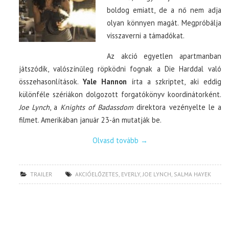
boldog emiatt, de a nő nem adja
olyan könnyen magát. Megpróbálja
visszaverni a támadókat.
Az akció egyetlen apartmanban
játszódik, valószínűleg röpködni fognak a Die Harddal való
összehasonlítások.
Yale Hannon
írta a szkriptet, aki eddig
különféle szériákon dolgozott forgatókönyv koordinátorként.
Joe Lynch
, a
Knights of Badassdom
direktora vezényelte le a
filmet. Amerikában január 23-án mutatják be.
Olvasd tovább
→
TRAILER
AKCIÓELŐZETES
,
EVERLY
,
JOE LYNCH
,
SALMA HAYEK