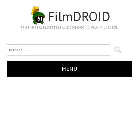
FilmDROID
FRISS HÍREK, ELŐZETESEK, ÚJDONSÁGOK A FILM VILÁGÁBÓL.
MENU
HÍR
TRAILER
KRITIKA
BOXOFFICE