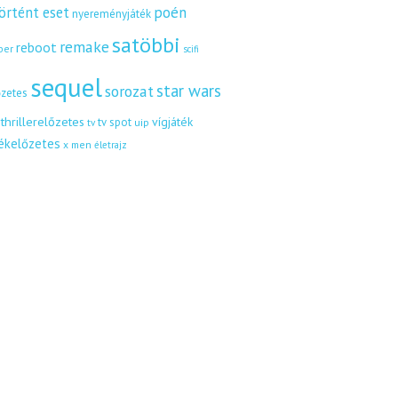
örtént eset
poén
nyereményjáték
satöbbi
remake
reboot
ber
scifi
sequel
star wars
sorozat
őzetes
thrillerelőzetes
vígjáték
tv spot
uip
tv
tékelőzetes
x men
életrajz