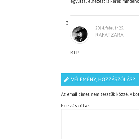
egyúttal elnézést is kérek mindenki
2014. február 25.
RAFATZARA
R.I.P.
VÉLEMÉNY, HOZZÁSZÓLÁS?
Az email címet nem tesszük közzé.
A kö
Hozzászólás