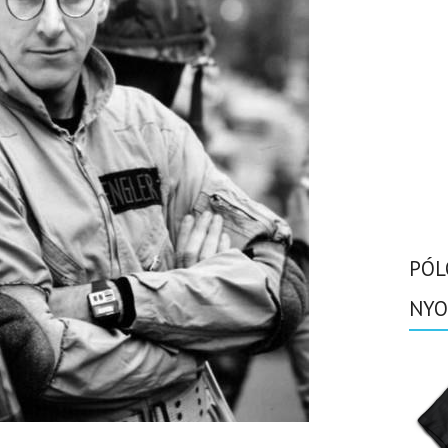
PÓL
NYO