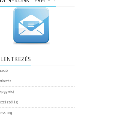
DJ NEKÜNK LEVELET!
ELENTKEZÉS
tráció
ntkezés
ejegyzés)
ozzászólás)
ess.org