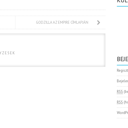
KÜL
GODZILLA AZ EMPIRE CÍMLAPJÁN
GYZESEK
BEJ
Regisz
Bejele
RSS
(b
RSS
(h
WordPr