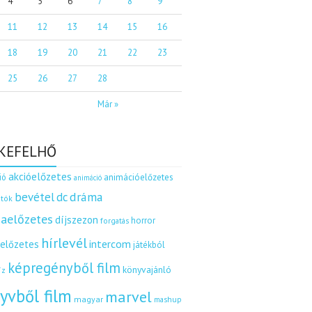
4
5
6
7
8
9
11
12
13
14
15
16
18
19
20
21
22
23
25
26
27
28
Már »
KEFELHŐ
akcióelőzetes
ió
animációelőzetes
animáció
dráma
bevétel
dc
tók
aelőzetes
díjszezon
horror
forgatás
hírlevél
intercom
relőzetes
játékból
képregényből film
könyvajánló
íz
yvből film
marvel
magyar
mashup