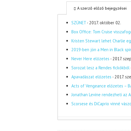
A szerző előző bejegyzései
SZÜNET
- 2017. október 02.
Box Office: Tom Cruise visszafog
Kristen Stewart lehet Charlie eg
2019-ben jön a Men in Black spi
Never Here előzetes
- 2017. sze
Sorozat lesz a Rendes fickókból
Apavadászat előzetes
- 2017. s
Acts of Vengeance előzetes – Ba
Jonathan Levine rendezheti az A
Scorsese és DiCaprio vinné vász