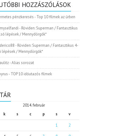
UTÓBBI HOZZÁSZÓLÁSOK
ernetes pénzkeresés
-
Top 10 filmek az űrben
myselfandi
-
Röviden: Superman / Fantasztikus
Első lépések / Mennydörgők*
ederico88
-
Röviden: Superman / Fantasztikus 4-
ső lépések / Mennydörgők*
aulitz
-
Alias sorozat
pyrus
-
TOP 10 időutazós filmek
TÁR
2014. február
k
s
c
p
s
v
1
2