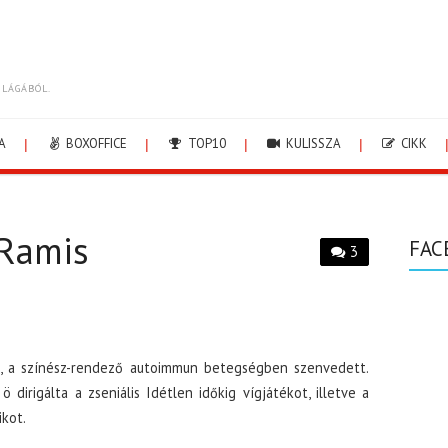
ILÁGÁBÓL.
A
BOXOFFICE
TOP10
KULISSZA
CIKK
 Ramis
FAC
3
, a színész-rendező autoimmun betegségben szenvedett.
 dirigálta a zseniális Idétlen időkig vígjátékot, illetve a
ikot.