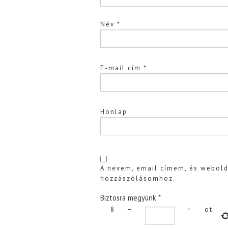
Név
*
E-mail cím
*
Honlap
A nevem, email címem, és webol
hozzászólásomhoz.
Biztosra megyünk
*
8
−
=
öt