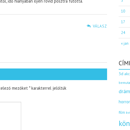
3
től, idő hiányában ilyen rövid posztra futotta.
10
17
VÁLASZ
24
« jan
CÍM
3d
akc
bemuta
telező mezőket
*
karakterrel jelöltük
drám
horro
film
kv
kön