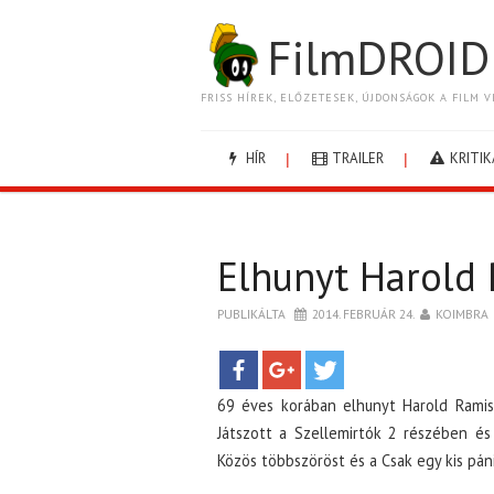
FilmDROID
FRISS HÍREK, ELŐZETESEK, ÚJDONSÁGOK A FILM V
HÍR
TRAILER
KRITIK
Elhunyt Harold
PUBLIKÁLTA
2014. FEBRUÁR 24.
KOIMBRA
69 éves korában elhunyt Harold Ramis
Játszott a Szellemirtók 2 részében és ö
Közös többszöröst és a Csak egy kis pán