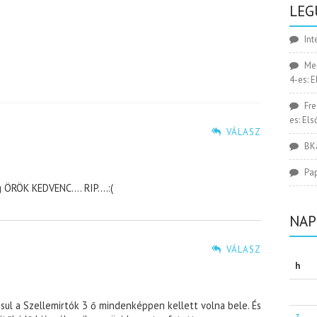
LEG
Int
Me
4-es: 
Fr
es: El
VÁLASZ
BK
Pa
g ÖRÖK KEDVENC…. RIP….:(
NAP
VÁLASZ
h
ul a Szellemirtók 3 ő mindenképpen kellett volna bele. És