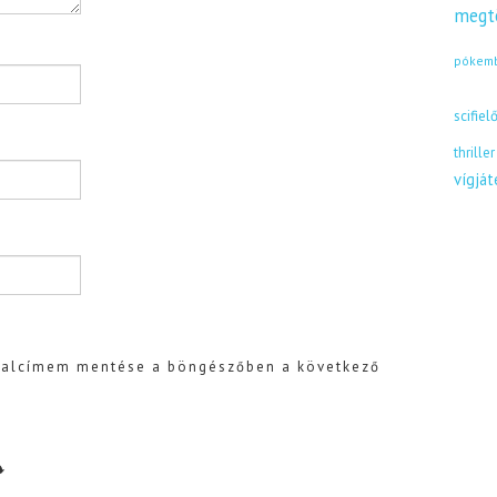
megt
pókem
scifiel
thriller
vígjá
dalcímem mentése a böngészőben a következő