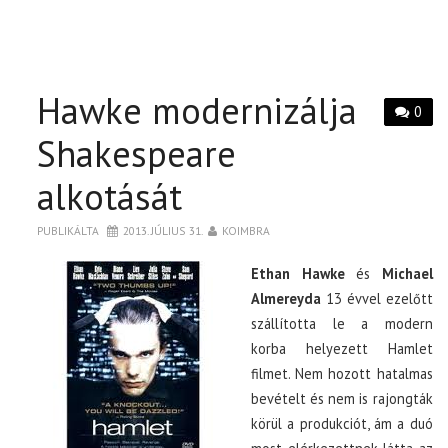
Hawke modernizálja
0
Shakespeare
alkotását
PUBLIKÁLTA
2013. JÚLIUS 31.
KOIMBRA
Ethan Hawke
és
Michael
Almereyda
13 évvel ezelőtt
szállította le a modern
korba helyezett Hamlet
filmet. Nem hozott hatalmas
bevételt és nem is rajongták
körül a produkciót, ám a duó