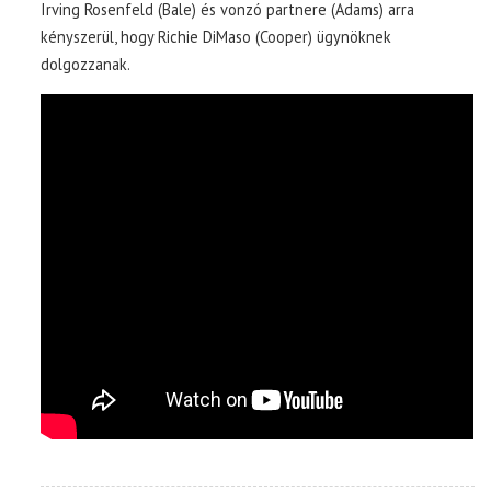
Irving Rosenfeld (Bale) és vonzó partnere (Adams) arra
kényszerül, hogy Richie DiMaso (Cooper) ügynöknek
dolgozzanak.