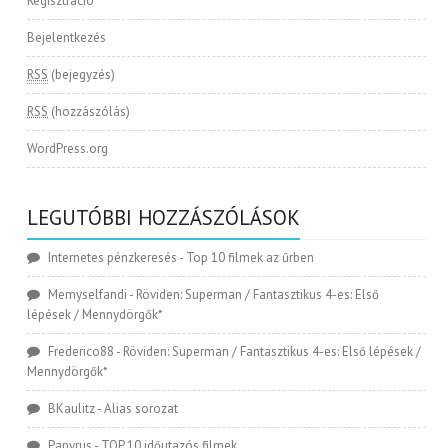
Regisztráció
Bejelentkezés
RSS
(bejegyzés)
RSS
(hozzászólás)
WordPress.org
LEGUTÓBBI HOZZÁSZÓLÁSOK
Internetes pénzkeresés
-
Top 10 filmek az űrben
Memyselfandi
-
Röviden: Superman / Fantasztikus 4-es: Első
lépések / Mennydörgők*
Frederico88
-
Röviden: Superman / Fantasztikus 4-es: Első lépések /
Mennydörgők*
BKaulitz
-
Alias sorozat
Papyrus
-
TOP 10 időutazós filmek