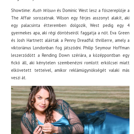
Showtime:
Ruth Wilson
és Dominic West lesz a főszereplője a
The Affair sorozatnak. Wilson egy férjes asszonyt alakít, aki
egy palacsinta étteremben dolgozik, West pedig egy 4
gyermekes apa, aki régi döntéseiről faggatja a nőt. Eva Green
és Josh Hartnett aláírtak a Penny Dreadful thrillerre, amely a
viktoriánus Londonban fog játszódni. Philip Seymour Hoffman
leszerződött a Rending Down szériára, a középpontban egy
fickó áll, aki kénytelen szembenézni romlott erkölcsei miatt
elkövetett tetteivel, amikor reklámügynökségét valaki más
veszi át.