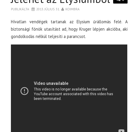
PUBLIKÁLTA
2013. JÚLIUS 31.
KOIMBRA
Hívatlan vendégek tartanak az Elysium űrállomás felé. A
biztonsági főnök utasítást ad, hogy Kruger lépjen akcióba, aki
gondolkodás nélkül teljesíti a parancsot.