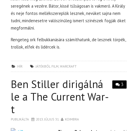
seregének a vezére. Bátor, kissé túlságosan is vakmerő. A Király
és neje fontos mellékszereplők lesznek, nevüket sajna nem
tudni, mindenesetre valószínűleg ismert színészek fogják őket
megformálni.
Rengeteg ork felbukkanására számíthatunk, de lesznek törpék,
trollok, elfek és lidércek is.
HÍR
JÁTÉKBÓL FILM
,
WARCRAFT
Ben Stiller dirigálná
3
le a The Current War-
t
PUBLIKÁLTA
2013. JÚLIUS 31.
KOIMBRA