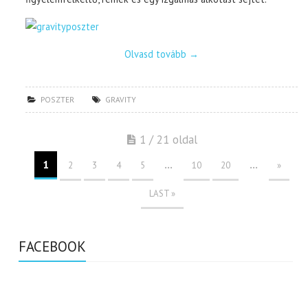
Olvasd tovább
→
POSZTER
GRAVITY
1 / 21 oldal
1
...
...
2
3
4
5
10
20
»
LAST »
FACEBOOK