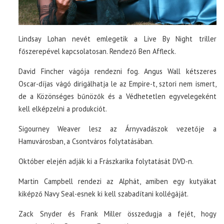
Lindsay Lohan nevét emlegetik a Live By Night triller
főszerepével kapcsolatosan. Rendező Ben Affleck.
David Fincher vágója rendezni fog. Angus Wall kétszeres
Oscar-díjas vágó dirigálhatja le az Empire-t, sztori nem ismert,
de a Közönséges bűnözők és a Védhetetlen egyvelegeként
kell elképzelni a produkciót.
Sigourney Weaver lesz az Árnyvadászok vezetője a
Hamuvárosban, a Csontváros folytatásában.
Október elején adják ki a Frászkarika folytatását DVD-n.
Martin Campbell rendezi az Alphát, amiben egy kutyákat
kiképző Navy Seal-esnek ki kell szabadítani kollégáját.
Zack Snyder és Frank Miller összedugja a fejét, hogy