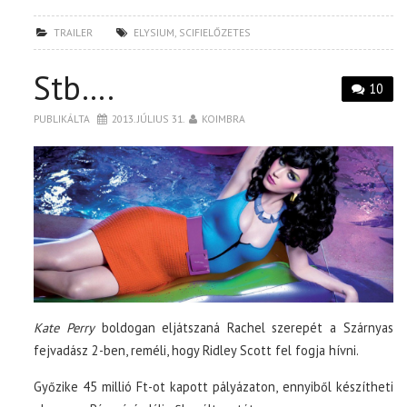
TRAILER
ELYSIUM
,
SCIFIELŐZETES
Stb….
10
PUBLIKÁLTA
2013. JÚLIUS 31.
KOIMBRA
Kate Perry
boldogan eljátszaná Rachel szerepét a Szárnyas
fejvadász 2-ben, reméli, hogy Ridley Scott fel fogja hívni.
Győzike 45 millió Ft-ot kapott pályázaton, ennyiből készítheti