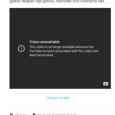
gyilkos meghalt egy gonosz, felettébb erős kísértetté vált.
Olvasd tovább
→
TRAILER
HAUNTER
,
HORRORELŐZETES