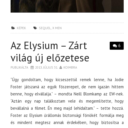
KÉPEK
SEQUEL
,
X MEN
Az Elysium – Zárt
6
világ új előzetese
PUBLIKÁLTA
2013. JÚLIUS 31.
KOIMBRA
“Úgy gondoltam, hogy kicseszettül remek lenne, ha Jodie
Foster játszaná az egyik főszerepet, de nem igazán hittem
benne, hogy elvállalja.” – mondta Neill Blomkamp az EW-nek.
“Aztán egy nap találkoztam vele és megemlítette, hogy
bevállalná a filmet. Én meg majd lehidaltam.” – tette hozzá.
Foster az Elysium űrállomás biztonsági főnökét formálja meg
és mindent megtesz annak érdekében, hogy biztosítsa a