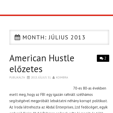
TOP10
KULISSZA
MONTH:
JÚLIUS 2013
CIKK
American Hustle
PÓLÓ RENDELÉS
2
előzetes
PUBLIKÁLTA
2013. JÚLIUS 31.
KOIMBRA
70-es 80-as években
esett meg, hogy az FBI egy igazán rafinált szélhámos
segítségével megpróbált lebuktatni néhány korrupt politikust.
Az Iroda létrehozta az Abdul Enterprises, Ltd fedőcéget, egyik