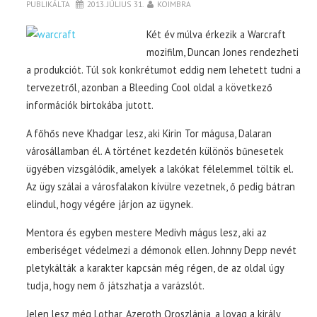
PUBLIKÁLTA
2013. JÚLIUS 31.
KOIMBRA
Két év múlva érkezik a Warcraft
mozifilm, Duncan Jones rendezheti
a produkciót. Túl sok konkrétumot eddig nem lehetett tudni a
tervezetről, azonban a Bleeding Cool oldal a következő
információk birtokába jutott.
A főhős neve Khadgar lesz, aki Kirin Tor mágusa, Dalaran
városállamban él. A történet kezdetén különös bűnesetek
ügyében vizsgálódik, amelyek a lakókat félelemmel töltik el.
Az ügy szálai a városfalakon kívülre vezetnek, ő pedig bátran
elindul, hogy végére járjon az ügynek.
Mentora és egyben mestere Medivh mágus lesz, aki az
emberiséget védelmezi a démonok ellen. Johnny Depp nevét
pletykálták a karakter kapcsán még régen, de az oldal úgy
tudja, hogy nem ő játszhatja a varázslót.
Jelen lesz még Lothar, Azeroth Oroszlánja, a lovag a király