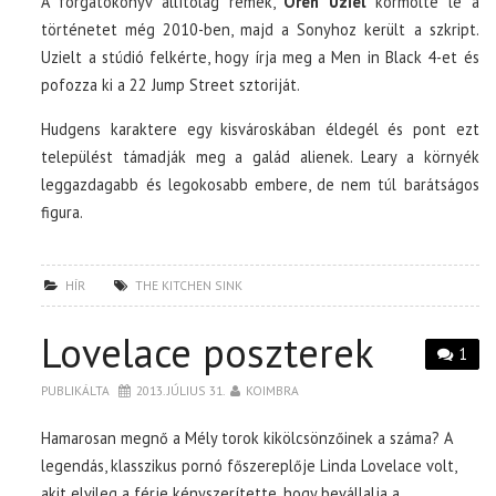
A forgatókönyv állítólag remek,
Oren Uziel
körmölte le a
történetet még 2010-ben, majd a Sonyhoz került a szkript.
Uzielt a stúdió felkérte, hogy írja meg a Men in Black 4-et és
pofozza ki a 22 Jump Street sztoriját.
Hudgens karaktere egy kisvároskában éldegél és pont ezt
települést támadják meg a galád alienek. Leary a környék
leggazdagabb és legokosabb embere, de nem túl barátságos
figura.
HÍR
THE KITCHEN SINK
Lovelace poszterek
1
PUBLIKÁLTA
2013. JÚLIUS 31.
KOIMBRA
Hamarosan megnő a Mély torok kikölcsönzőinek a száma? A
legendás, klasszikus pornó főszereplője Linda Lovelace volt,
akit elvileg a férje kényszerítette, hogy bevállalja a