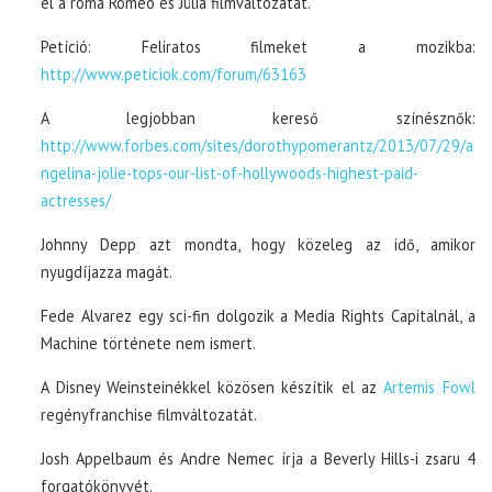
el a roma Rómeó és Júlia filmváltozatát.
Petíció: Feliratos filmeket a mozikba:
http://www.peticiok.com/forum/63163
A legjobban kereső színésznők:
http://www.forbes.com/sites/dorothypomerantz/2013/07/29/a
ngelina-jolie-tops-our-list-of-hollywoods-highest-paid-
actresses/
Johnny Depp azt mondta, hogy közeleg az idő, amikor
nyugdíjazza magát.
Fede Alvarez egy sci-fin dolgozik a Media Rights Capitalnál, a
Machine története nem ismert.
A Disney Weinsteinékkel közösen készítik el az
Artemis Fowl
regényfranchise filmváltozatát.
Josh Appelbaum és Andre Nemec írja a Beverly Hills-i zsaru 4
forgatókönyvét.