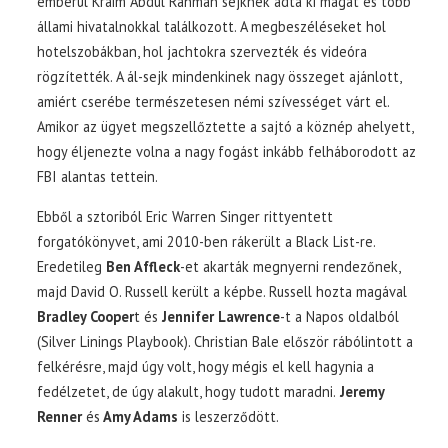
emberül Kraim Abdul Rahman sejknek adta ki magát és több
állami hivatalnokkal találkozott. A megbeszéléseket hol
hotelszobákban, hol jachtokra szervezték és videóra
rögzítették. A ál-sejk mindenkinek nagy összeget ajánlott,
amiért cserébe természetesen némi szívességet várt el.
Amikor az ügyet megszellőztette a sajtó a köznép ahelyett,
hogy éljenezte volna a nagy fogást inkább felháborodott az
FBI alantas tettein.
Ebből a sztoriból Eric Warren Singer rittyentett
forgatókönyvet, ami 2010-ben rákerült a Black List-re.
Eredetileg
Ben Affleck
-et akarták megnyerni rendezőnek,
majd David O. Russell került a képbe. Russell hozta magával
Bradley Cooper
t és
Jennifer Lawrence
-t a Napos oldalból
(Silver Linings Playbook). Christian Bale először rábólintott a
felkérésre, majd úgy volt, hogy mégis el kell hagynia a
fedélzetet, de úgy alakult, hogy tudott maradni.
Jeremy
Renner
és
Amy Adams
is leszerződött.