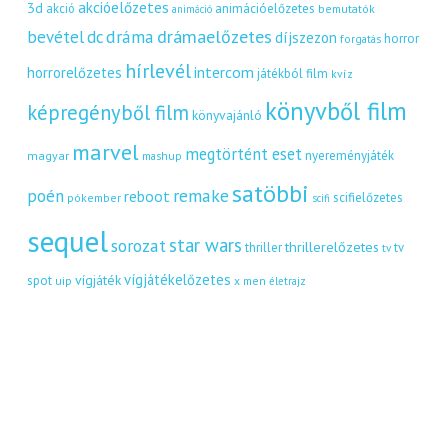
akcióelőzetes
3d
akció
animációelőzetes
bemutatók
animáció
dráma
drámaelőzetes
bevétel
dc
díjszezon
horror
forgatás
hírlevél
intercom
horrorelőzetes
játékból film
kvíz
könyvből film
képregényből film
könyvajánló
marvel
megtörtént eset
nyereményjáték
magyar
mashup
satöbbi
remake
poén
reboot
scifielőzetes
pókember
scifi
sequel
star wars
sorozat
thrillerelőzetes
thriller
tv
tv
vígjátékelőzetes
vígjáték
spot
uip
x men
életrajz