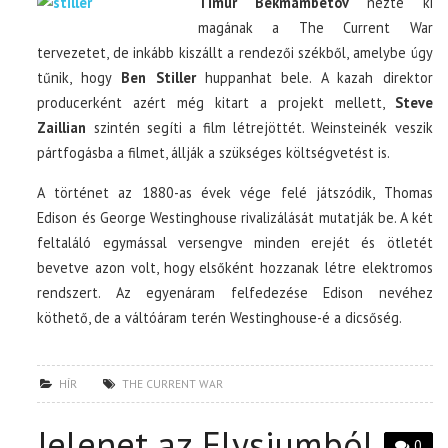
Timur Bekmambetov
nézte ki
magának a The Current War
tervezetet, de inkább kiszállt a rendezői székből, amelybe úgy
tűnik, hogy
Ben Stiller
huppanhat bele. A kazah direktor
producerként azért még kitart a projekt mellett,
Steve
Zaillian
szintén segíti a film létrejöttét. Weinsteinék veszik
pártfogásba a filmet, állják a szükséges költségvetést is.
A történet az 1880-as évek vége felé játszódik, Thomas
Edison és George Westinghouse rivalizálását mutatják be. A két
feltaláló egymással versengve minden erejét és ötletét
bevetve azon volt, hogy elsőként hozzanak létre elektromos
rendszert. Az egyenáram felfedezése Edison nevéhez
köthető, de a váltóáram terén Westinghouse-é a dicsőség.
HÍR
THE CURRENT WAR
Jelenet az Elysiumból
0