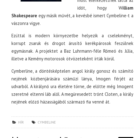
most elérkezettnek látta az
időt, hogy W
illiam
Shakespeare
egy másik művét, a kevésbé ismert Cymbeline-t a
vászonra vigye.
Ezúttal is modern környezetbe helyezik a cselekményt,
korrupt zsaruk és drogot árusító kerékpárosok feszülnek
egymásnak. A projektet a Baz Luhrmann-féle Rómeó és Júlia,
illetve a Kemény motorosok ötvözeteként írták körül.
Cymberline, a döntésképtelen angol király gonosz és számító
nejének közbenjárására száműzi lánya, Imogen férjét az
udvarból. A királynő ura életére törne, de előtte még Imogent
szeretné eltenni láb alól. A megüresedett trónt Cloten, a király
nejének előző házasságából származó fia venné át.
HÍR
CYMBELINE