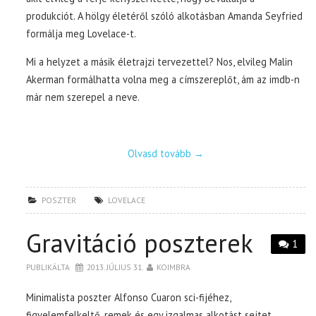
produkciót. A hölgy életéről szóló alkotásban Amanda Seyfried
formálja meg Lovelace-t.
Mi a helyzet a másik életrajzi tervezettel? Nos, elvileg Malin
Akerman formálhatta volna meg a címszereplőt, ám az imdb-n
már nem szerepel a neve.
Olvasd tovább
→
POSZTER
LOVELACE
Gravitáció poszterek
1
PUBLIKÁLTA
2013. JÚLIUS 31.
KOIMBRA
Minimalista poszter Alfonso Cuaron sci-fijéhez,
figyelemfelkeltő, remek és egy izgalmas alkotást sejtet.