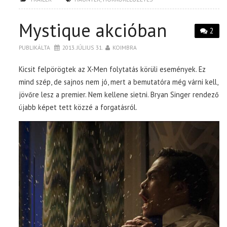
Mystique akcióban
2
PUBLIKÁLTA
2013. JÚLIUS 31.
KOIMBRA
Kicsit felpörögtek az X-Men folytatás körüli események. Ez
mind szép, de sajnos nem jó, mert a bemutatóra még várni kell,
jövőre lesz a premier. Nem kellene sietni. Bryan Singer rendező
újabb képet tett közzé a forgatásról.