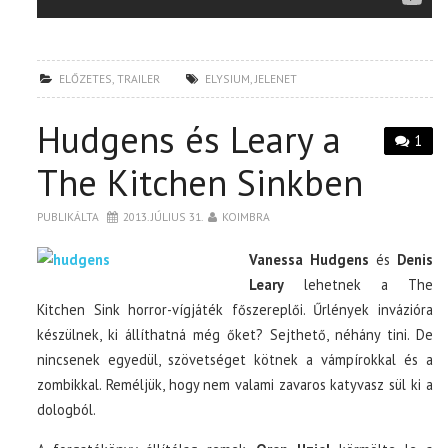
ELŐZETES
,
TRAILER
ELYSIUM
,
JELENET
Hudgens és Leary a
1
The Kitchen Sinkben
PUBLIKÁLTA
2013. JÚLIUS 31.
KOIMBRA
Vanessa Hudgens
és
Denis
Leary
lehetnek a The
Kitchen Sink horror-vígjáték főszereplői. Űrlények invázióra
készülnek, ki állíthatná még őket? Sejthető, néhány tini. De
nincsenek egyedül, szövetséget kötnek a vámpírokkal és a
zombikkal. Reméljük, hogy nem valami zavaros katyvasz sül ki a
dologból.