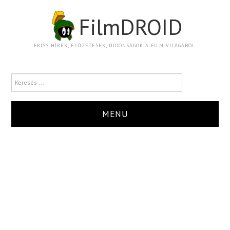
FilmDROID
FRISS HÍREK, ELŐZETESEK, ÚJDONSÁGOK A FILM VILÁGÁBÓL.
MENU
HÍR
TRAILER
KRITIKA
BOXOFFICE