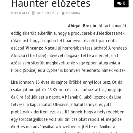
Haunter előzetes
0
PUBLIKÁLTA
2013. JÚLIUS 31.
KOIMBRA
Abigail Breslin
jól tartja magát,
eddig sikerült elkerülnie, hogy a producerek elfeledkezzenek
róla most, hogy öregebb lett pár évvel és nőtt pár centit.
ezúttal
Vincenzo Natali
új horrorjában lesz látható.A rendező
A kocka (The Cube) művével magasra tette a mércét, amit
azóta sem sikerült megközelítenie vagy éppen átugrania, a
Hibrid (Splice) és a Cypher is könnyen feledhető filmek voltak.
Lisa Johnson 16 éves és sajnos örökké ennyi idős lesz. Őt és
családját megölték 1985-ben és arra kárhoztattak, hogy újra
és újra átéljék azt a napot. A háznak új lakói lesznek és Lisa
felveszi a kapcsolatot Oliviával, a fiatal lánnyal együtt
próbálnak kideríteni ezt-azt. Rájönnek, hogy a hely régebben
egy sorozatgyilkosé volt, aki tini csajokat rabolt el, megölte
őket és maradványaikat a közelben rejtette el. Amikor a