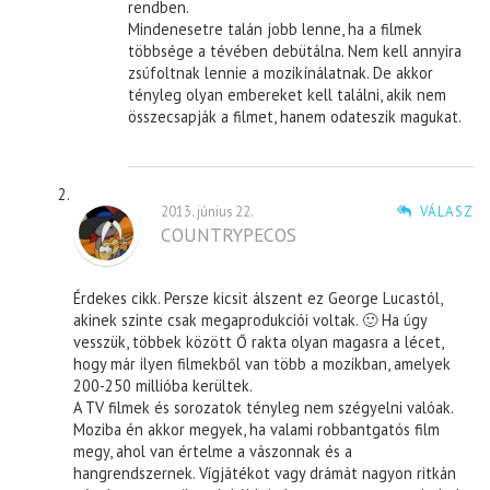
rendben.
Mindenesetre talán jobb lenne, ha a filmek
többsége a tévében debütálna. Nem kell annyira
zsúfoltnak lennie a mozikínálatnak. De akkor
tényleg olyan embereket kell találni, akik nem
összecsapják a filmet, hanem odateszik magukat.
2013. június 22.
VÁLASZ
COUNTRYPECOS
Érdekes cikk. Persze kicsit álszent ez George Lucastól,
akinek szinte csak megaprodukciói voltak. 🙂 Ha úgy
vesszük, többek között Ő rakta olyan magasra a lécet,
hogy már ilyen filmekből van több a mozikban, amelyek
200-250 millióba kerültek.
A TV filmek és sorozatok tényleg nem szégyelni valóak.
Moziba én akkor megyek, ha valami robbantgatós film
megy, ahol van értelme a vászonnak és a
hangrendszernek. Vígjátékot vagy drámát nagyon ritkán