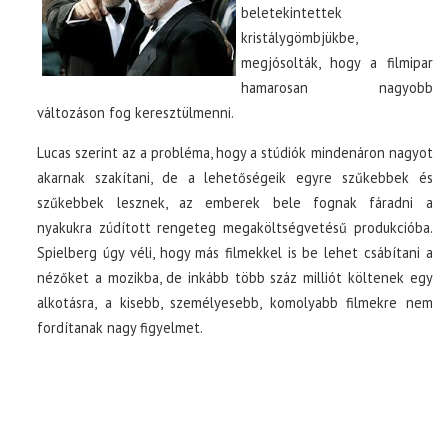
beletekintettek
kristálygömbjükbe,
megjósolták, hogy a filmipar
hamarosan nagyobb
változáson fog keresztülmenni.
Lucas szerint az a probléma, hogy a stúdiók mindenáron nagyot
akarnak szakítani, de a lehetőségeik egyre szűkebbek és
szűkebbek lesznek, az emberek bele fognak fáradni a
nyakukra zúdított rengeteg megaköltségvetésű produkcióba.
Spielberg úgy véli, hogy más filmekkel is be lehet csábítani a
nézőket a mozikba, de inkább több száz milliót költenek egy
alkotásra, a kisebb, személyesebb, komolyabb filmekre nem
fordítanak nagy figyelmet.