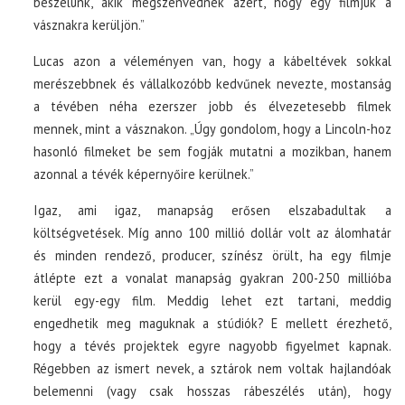
beszélünk, akik megszenvednek azért, hogy egy filmjük a
vásznakra kerüljön.”
Lucas azon a véleményen van, hogy a kábeltévek sokkal
merészebbnek és vállalkozóbb kedvűnek nevezte, mostanság
a tévében néha ezerszer jobb és élvezetesebb filmek
mennek, mint a vásznakon. „Úgy gondolom, hogy a Lincoln-hoz
hasonló filmeket be sem fogják mutatni a mozikban, hanem
azonnal a tévék képernyőire kerülnek.”
Igaz, ami igaz, manapság erősen elszabadultak a
költségvetések. Míg anno 100 millió dollár volt az álomhatár
és minden rendező, producer, színész örült, ha egy filmje
átlépte ezt a vonalat manapság gyakran 200-250 millióba
kerül egy-egy film. Meddig lehet ezt tartani, meddig
engedhetik meg maguknak a stúdiók? E mellett érezhető,
hogy a tévés projektek egyre nagyobb figyelmet kapnak.
Régebben az ismert nevek, a sztárok nem voltak hajlandóak
belemenni (vagy csak hosszas rábeszélés után), hogy