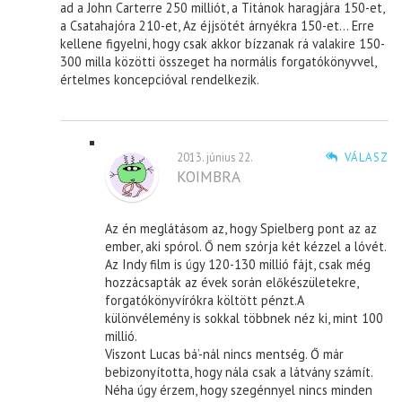
ad a John Carterre 250 milliót, a Titánok haragjára 150-et,
a Csatahajóra 210-et, Az éjjsötét árnyékra 150-et… Erre
kellene figyelni, hogy csak akkor bízzanak rá valakire 150-
300 milla közötti összeget ha normális forgatókönyvvel,
értelmes koncepcióval rendelkezik.
2013. június 22.
VÁLASZ
KOIMBRA
Az én meglátásom az, hogy Spielberg pont az az
ember, aki spórol. Ő nem szórja két kézzel a lóvét.
Az Indy film is úgy 120-130 millió fájt, csak még
hozzácsapták az évek során előkészületekre,
forgatókönyvírókra költött pénzt.A
különvélemény is sokkal többnek néz ki, mint 100
millió.
Viszont Lucas bá’-nál nincs mentség. Ő már
bebizonyította, hogy nála csak a látvány számít.
Néha úgy érzem, hogy szegénnyel nincs minden