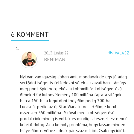
6 KOMMENT
2013. június 22.
VÁLASZ
BENIMAN
Nyilván van igazság abban amit mondanak,de egy jó adag
sértődöttséget is felfedezni vélek a szavaikban… Amúgy
meg pont Spielberg ekézi a többmilliós költségvetésű
filmeket? A különvélemény 100 millába fájta, a világok
harca 150-ba a legutóbbi Indy film pedig 200-ba…
Lucasnál pedig az új Star Wars trilógia 3 filmje került
összesen 350 millióba.. Szóval megaköltségvetésű
produkciók mindig is voltak és mindig is lesznek. Ez nem új
keletű dolog. Az a komoly probléma, hogy lassan minden
hülye filmtervéhez adnak pár száz milliót. Csak egy idióta