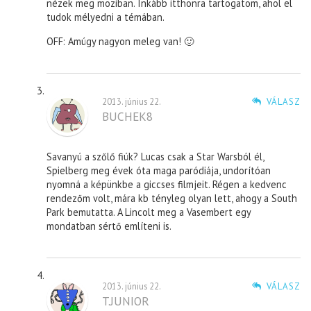
nézek meg moziban. Inkább itthonra tartogatom, ahol el
tudok mélyedni a témában.
OFF: Amúgy nagyon meleg van! 🙂
2013. június 22.
VÁLASZ
BUCHEK8
Savanyú a szőlő fiúk? Lucas csak a Star Warsból él,
Spielberg meg évek óta maga paródiája, undorítóan
nyomná a képünkbe a giccses filmjeit. Régen a kedvenc
rendezőm volt, mára kb tényleg olyan lett, ahogy a South
Park bemutatta. A Lincolt meg a Vasembert egy
mondatban sértő említeni is.
2013. június 22.
VÁLASZ
T.JUNIOR