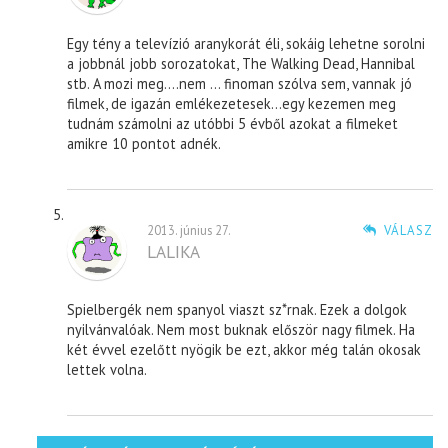
Egy tény a televízió aranykorát éli, sokáig lehetne sorolni
a jobbnál jobb sorozatokat, The Walking Dead, Hannibal
stb. A mozi meg….nem … finoman szólva sem, vannak jó
filmek, de igazán emlékezetesek…egy kezemen meg
tudnám számolni az utóbbi 5 évből azokat a filmeket
amikre 10 pontot adnék.
2013. június 27.
VÁLASZ
LALIKA
Spielbergék nem spanyol viaszt sz*rnak. Ezek a dolgok
nyilvánvalóak. Nem most buknak először nagy filmek. Ha
két évvel ezelőtt nyögik be ezt, akkor még talán okosak
lettek volna.