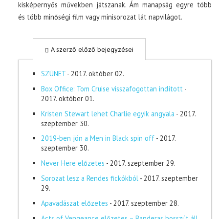
kisképernyős művekben játszanak. Ám manapság egyre több
és több minőségi film vagy minisorozat lát napvilágot.
A szerző előző bejegyzései
SZÜNET
- 2017. október 02.
Box Office: Tom Cruise visszafogottan indított
-
2017. október 01.
Kristen Stewart lehet Charlie egyik angyala
- 2017.
szeptember 30.
2019-ben jön a Men in Black spin off
- 2017.
szeptember 30.
Never Here előzetes
- 2017. szeptember 29.
Sorozat lesz a Rendes fickókból
- 2017. szeptember
29.
Apavadászat előzetes
- 2017. szeptember 28.
Acts of Vengeance előzetes – Banderas bosszút áll