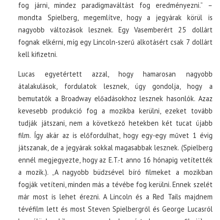
fog járni, mindez paradigmaváltást fog eredményezni.” –
mondta Spielberg, megemlítve, hogy a jegyárak körül is
nagyobb változások lesznek. Egy Vasemberért 25 dollárt
fognak elkérni, míg egy Lincoln-szerű alkotásért csak 7 dollárt
kell kifizetni.
Lucas egyetértett azzal, hogy hamarosan nagyobb
átalakulások, fordulatok lesznek, úgy gondolja, hogy a
bemutatók a Broadway előadásokhoz lesznek hasonlók. Azaz
kevesebb produkció fog a mozikba kerülni, ezeket tovább
tudják játszani, nem a következő hetekben két tucat újabb
film. Így akár az is előfordulhat, hogy egy-egy művet 1 évig
játszanak, de a jegyárak sokkal magasabbak lesznek. (Spielberg
ennél megjegyezte, hogy az E.T.-t anno 16 hónapig vetítették
a mozik.). „A nagyobb büdzsével bíró filmeket a mozikban
fogják vetíteni, minden más a tévébe fog kerülni. Ennek szelét
már most is lehet érezni. A Lincoln és a Red Tails majdnem
tévéfilm lett és most Steven Spielbergről és George Lucasról