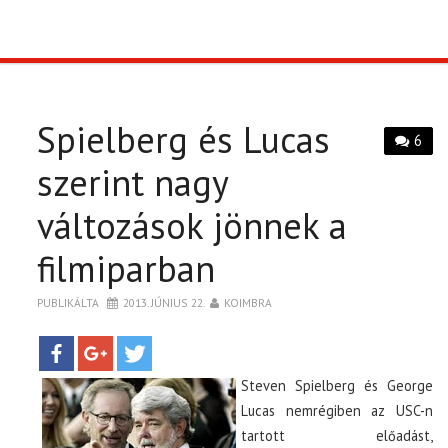
TOP10
KULISSZA
Spielberg és Lucas
6
CIKK
szerint nagy
változások jönnek a
PÓLÓ RENDELÉS
filmiparban
PUBLIKÁLTA
2013. JÚNIUS 22.
KOIMBRA
Steven Spielberg és George
Lucas nemrégiben az USC-n
tartott előadást,