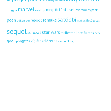
könyvajánló
marvel
megtörtént eset
nyereményjáték
magyar
mashup
satöbbi
remake
poén
reboot
scifielőzetes
pókember
scifi
sequel
star wars
sorozat
thrillerelőzetes
thriller
tv
tv
vígjátékelőzetes
vígjáték
spot
uip
x men
életrajz