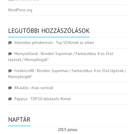
WordPress.org
LEGUTÓBBI HOZZÁSZÓLÁSOK
Internetes pénzkeresés
-
Top 10 filmek az űrben
Memyselfandi
-
Röviden: Superman / Fantasztikus 4-es: Első
lépések / Mennydörgők*
Frederico88
-
Röviden: Superman / Fantasztikus 4-es: Első lépések /
Mennydörgők*
BKaulitz
-
Alias sorozat
Papyrus
-
TOP 10 időutazós filmek
NAPTÁR
2013. június