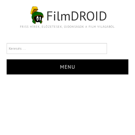
FilmDROID
FRISS HÍREK, ELŐZETESEK, ÚJDONSÁGOK A FILM VILÁGÁBÓL.
MENU
HÍR
TRAILER
KRITIKA
BOXOFFICE