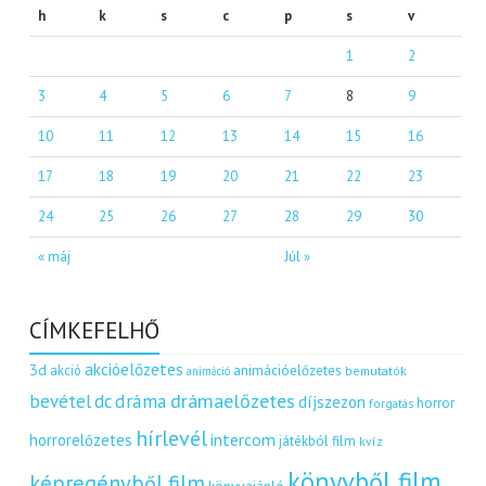
h
k
s
c
p
s
v
1
2
3
4
5
6
7
8
9
10
11
12
13
14
15
16
17
18
19
20
21
22
23
24
25
26
27
28
29
30
« máj
Júl »
CÍMKEFELHŐ
akcióelőzetes
3d
akció
animációelőzetes
bemutatók
animáció
dráma
drámaelőzetes
bevétel
dc
díjszezon
horror
forgatás
hírlevél
intercom
horrorelőzetes
játékból film
kvíz
könyvből film
képregényből film