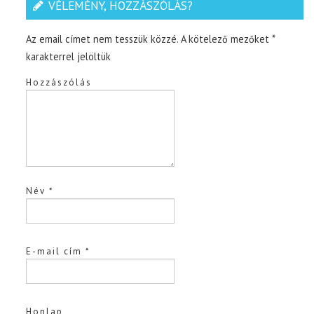
VÉLEMÉNY, HOZZÁSZÓLÁS?
Az email címet nem tesszük közzé.
A kötelező mezőket
*
karakterrel jelöltük
Hozzászólás
Név
*
E-mail cím
*
Honlap