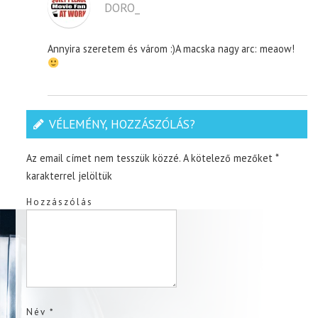
DORO_
Annyira szeretem és várom :)A macska nagy arc: meaow!
VÉLEMÉNY, HOZZÁSZÓLÁS?
Az email címet nem tesszük közzé.
A kötelező mezőket
*
karakterrel jelöltük
Hozzászólás
Név
*