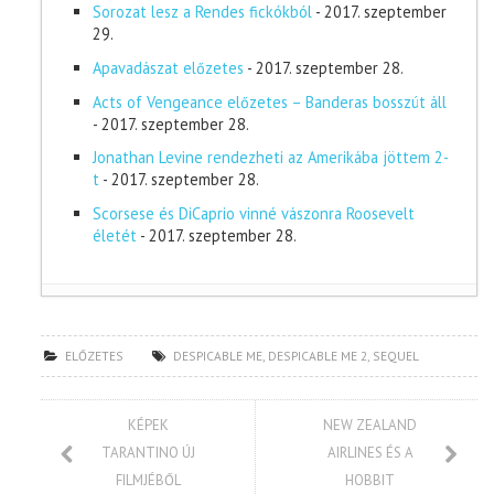
Sorozat lesz a Rendes fickókból
- 2017. szeptember
29.
Apavadászat előzetes
- 2017. szeptember 28.
Acts of Vengeance előzetes – Banderas bosszút áll
- 2017. szeptember 28.
Jonathan Levine rendezheti az Amerikába jöttem 2-
t
- 2017. szeptember 28.
Scorsese és DiCaprio vinné vászonra Roosevelt
életét
- 2017. szeptember 28.
ELŐZETES
DESPICABLE ME
,
DESPICABLE ME 2
,
SEQUEL
KÉPEK
NEW ZEALAND
TARANTINO ÚJ
AIRLINES ÉS A
FILMJÉBŐL
HOBBIT