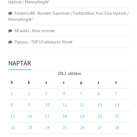
lépések / Mennydörgők*
Frederico88
-
Röviden: Superman / Fantasztikus 4-es: Első lépések /
Mennydörgők*
BKaulitz
-
Alias sorozat
Papyrus
-
TOP 10 időutazós filmek
NAPTÁR
2012. október
h
k
s
c
p
s
v
1
2
3
4
5
6
7
8
9
10
11
12
13
14
15
16
17
18
19
20
21
22
23
24
25
26
27
28