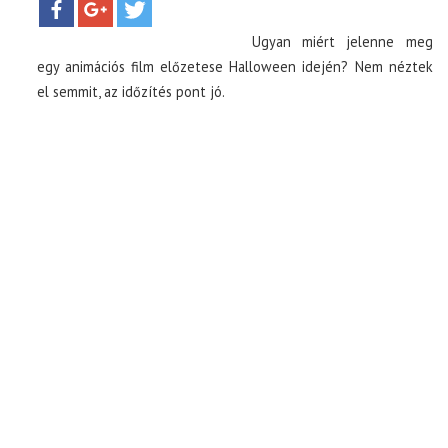
Ugyan miért jelenne meg
TOP10
egy animációs film előzetese Halloween idején? Nem néztek
el semmit, az időzítés pont jó.
KULISSZA
CIKK
PÓLÓ RENDELÉS