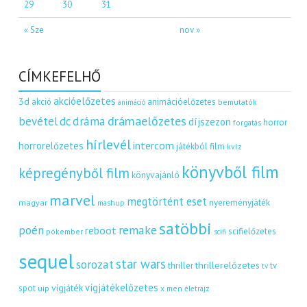
29
30
31
« Sze
nov »
CÍMKEFELHŐ
akcióelőzetes
3d
akció
animációelőzetes
bemutatók
animáció
dráma
drámaelőzetes
bevétel
dc
díjszezon
horror
forgatás
hírlevél
intercom
horrorelőzetes
játékból film
kvíz
könyvből film
képregényből film
könyvajánló
marvel
megtörtént eset
nyereményjáték
magyar
mashup
satöbbi
remake
poén
reboot
scifielőzetes
pókember
scifi
sequel
star wars
sorozat
thrillerelőzetes
thriller
tv
tv
vígjátékelőzetes
vígjáték
spot
uip
x men
életrajz