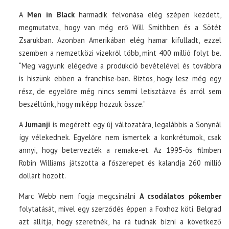
A
Men in Black
harmadik felvonása elég szépen kezdett,
megmutatva, hogy van még erő Will Smithben és a Sötét
Zsarukban. Azonban Amerikában elég hamar kifulladt, ezzel
szemben a nemzetközi vizekről több, mint 400 millió folyt be.
“Meg vagyunk elégedve a produkció bevételével és továbbra
is hiszünk ebben a franchise-ban. Biztos, hogy lesz még egy
rész, de egyelőre még nincs semmi letisztázva és arról sem
beszéltünk, hogy miképp hozzuk össze.”
A
Jumanji
is megérett egy új változatára, legalábbis a Sonynál
így vélekednek. Egyelőre nem ismertek a konkrétumok, csak
annyi, hogy betervezték a remake-et. Az 1995-ös filmben
Robin Williams játszotta a főszerepet és kalandja 260 millió
dollárt hozott.
Marc Webb nem fogja megcsinálni
A csodálatos pókember
folytatását, mivel egy szerződés éppen a Foxhoz köti. Belgrad
azt állítja, hogy szeretnék, ha rá tudnák bízni a következő