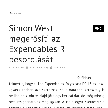
KÉPEK
Simon West
5
megerősíti az
Expendables R
besorolását
PUBLIKÁLTA
2012. JÚLIUS 19.
KOIMBRA
Korábban
felmerült, hogy a The Expendables folytatása PG-13-as lesz,
ugyanis többen azt szeretnék, ha a fiatalabb korosztály is
beülhetne a filmre. Majd jött egy-két cáfolat, de még mindig
nem nyugodhattunk meg igazán. A Joblo egyik szerkesztője
felhívta a rendezőt, Simon Westet, aki megerősítette, hogy