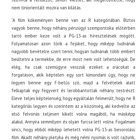
nem tiniorientált mozira van kilátás.
“A film kőkeményen benne van az R kategóriában. Biztos
vagyok benne, hogy néhány pénzügyi szempontoka előtérben
tartó ember keze volt a PG-13-as híresztelések mögött.
Folyamatosan azon törik a fejüket, hogy miképp tudnának
nagyobb bevételre szert tenni, hogyan tudnának több embert
beültetni a termekbe, de erre most nem volt lehetőségük. De
elég, ha csak szemügyre vesszük ezeket a srácokat a
forgatáson, akik képtelen egy sort kimondani úgy, hogy ne
legyen benne egy F-betűs szó, majd a felvételek alatt
felkaptak egy fegyvert és lerobbantottak néhány testrészt.
Eleve teljes képtelenség, hogy egyáltalán felmerült, hogy ne R
kategóriás legyen és szerintem az a közönség, aki kedvelte az
első felvonás teljesen kikelt volna magából, ha másképp
alakul. Annyira semmilyen és olyan furcsa lett volna. Fogalmam
sincs, hogy ebből miképp lehetett volna PG-13-as besorolású
film. Akadt néhány pletyka és még némi nyomás is volt rajtunk,