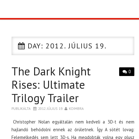
TOP10
KULISSZA
DAY:
2012. JÚLIUS 19.
CIKK
The Dark Knight
PÓLÓ RENDELÉS
0
Rises: Ultimate
Trilogy Trailer
PUBLIKÁLTA
2012. JÚLIUS 19.
KOIMBRA
Christopher Nolan egyáltalán nem kedveli a 3D-t és nem
hajlandó behódolni ennek az őrületnek. Így A sötét lovag:
Felemelkedés sem lett 3D-s. Ha megdobták volna egy plusz