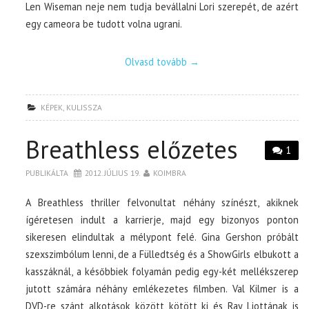
Len Wiseman neje nem tudja bevállalni Lori szerepét, de azért
egy cameora be tudott volna ugrani.
Olvasd tovább
→
KÉPEK
,
KULISSZA
Breathless előzetes
1
PUBLIKÁLTA
2012. JÚLIUS 19.
KOIMBRA
A Breathless thriller felvonultat néhány színészt, akiknek
ígéretesen indult a karrierje, majd egy bizonyos ponton
sikeresen elindultak a mélypont felé. Gina Gershon próbált
szexszimbólum lenni, de a Fülledtség és a ShowGirls elbukott a
kasszáknál, a későbbiek folyamán pedig egy-két mellékszerep
jutott számára néhány emlékezetes filmben. Val Kilmer is a
DVD-re szánt alkotások között kötött ki és Ray Liottának is