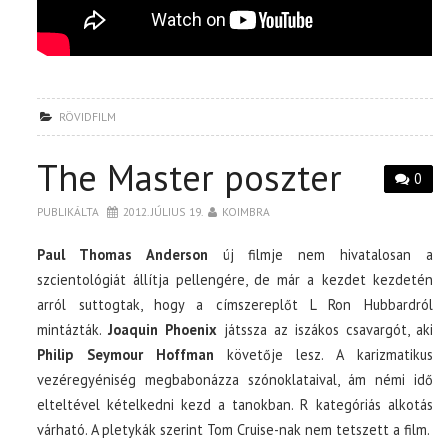
RÖVIDFILM
The Master poszter
0
PUBLIKÁLTA
2012. JÚLIUS 19.
KOIMBRA
Paul Thomas Anderson
új filmje nem hivatalosan a
szcientológiát állítja pellengére, de már a kezdet kezdetén
arról suttogtak, hogy a címszereplőt L Ron Hubbardról
mintázták.
Joaquin Phoenix
játssza az iszákos csavargót, aki
Philip Seymour Hoffman
követője lesz. A karizmatikus
vezéregyéniség megbabonázza szónoklataival, ám némi idő
elteltével kételkedni kezd a tanokban. R kategóriás alkotás
várható. A pletykák szerint Tom Cruise-nak nem tetszett a film.