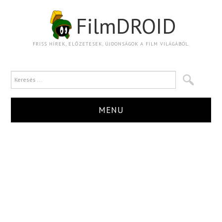
FilmDROID
FRISS HÍREK, ELŐZETESEK, ÚJDONSÁGOK A FILM VILÁGÁBÓL.
MENU
HÍR
TRAILER
KRITIKA
BOXOFFICE