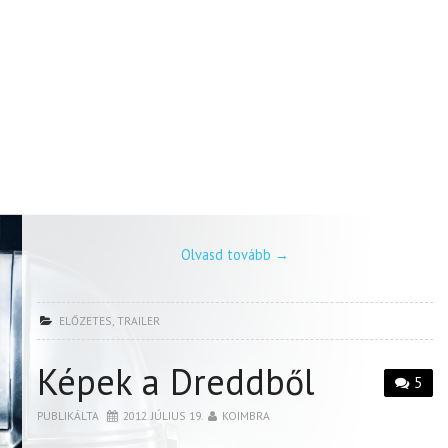
Olvasd tovább
→
ELŐZETES
,
TRAILER
Képek a Dreddből
5
PUBLIKÁLTA
2012. JÚLIUS 19.
KOIMBRA