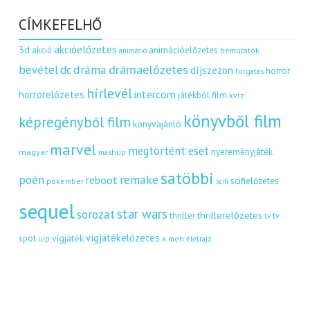
CÍMKEFELHŐ
akcióelőzetes
3d
akció
animációelőzetes
bemutatók
animáció
dráma
drámaelőzetes
bevétel
dc
díjszezon
horror
forgatás
hírlevél
intercom
horrorelőzetes
játékból film
kvíz
könyvből film
képregényből film
könyvajánló
marvel
megtörtént eset
nyereményjáték
magyar
mashup
satöbbi
remake
poén
reboot
scifielőzetes
pókember
scifi
sequel
star wars
sorozat
thrillerelőzetes
thriller
tv
tv
vígjátékelőzetes
vígjáték
spot
uip
x men
életrajz