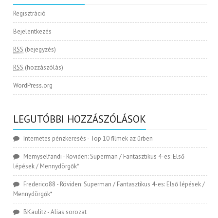
Regisztráció
Bejelentkezés
RSS
(bejegyzés)
RSS
(hozzászólás)
WordPress.org
LEGUTÓBBI HOZZÁSZÓLÁSOK
Internetes pénzkeresés
-
Top 10 filmek az űrben
Memyselfandi
-
Röviden: Superman / Fantasztikus 4-es: Első
lépések / Mennydörgők*
Frederico88
-
Röviden: Superman / Fantasztikus 4-es: Első lépések /
Mennydörgők*
BKaulitz
-
Alias sorozat