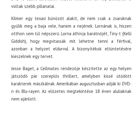
voltak szebb pillanatai.
Kilmer egy texasi bűnözőt alakít, de nem csak a zsaruknak
gyűlik meg a baja vele, hanem a nejének. Lornának is, hiszen
otthon sem túl népszerű. Lorna áthívja barátnőjét, Tiny-t (Kelli
Giddish), hogy megvitassák mit lehetne tenni a férfival,
azonban a helyzet eldurvul. A bizonyítékok eltüntetésére
kieszelnek egy tervet.
Jesse Baget, a Cellmates rendezője készítette az egy helyen
játszódó pár szereplős thrillert, amelyben kissé ütődött
karakterek mászkálnak. Amerikában augusztusban adják ki DVD-
n és Blu-rayen. Az előzetes megtekintése 18 éven aluliaknak
nem ajánlott.