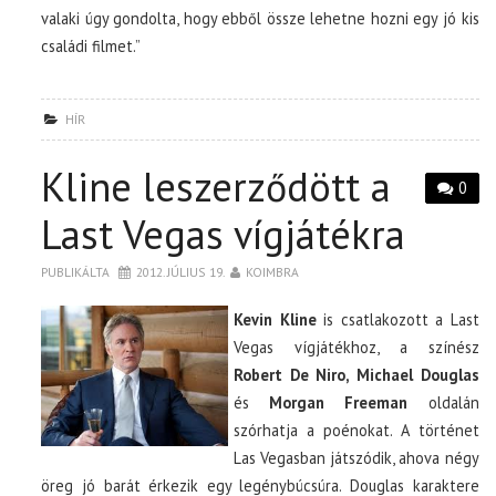
valaki úgy gondolta, hogy ebből össze lehetne hozni egy jó kis
családi filmet.”
HÍR
Kline leszerződött a
0
Last Vegas vígjátékra
PUBLIKÁLTA
2012. JÚLIUS 19.
KOIMBRA
Kevin Kline
is csatlakozott a Last
Vegas vígjátékhoz, a színész
Robert De Niro, Michael Douglas
és
Morgan Freeman
oldalán
szórhatja a poénokat. A történet
Las Vegasban játszódik, ahova négy
öreg jó barát érkezik egy legénybúcsúra. Douglas karaktere