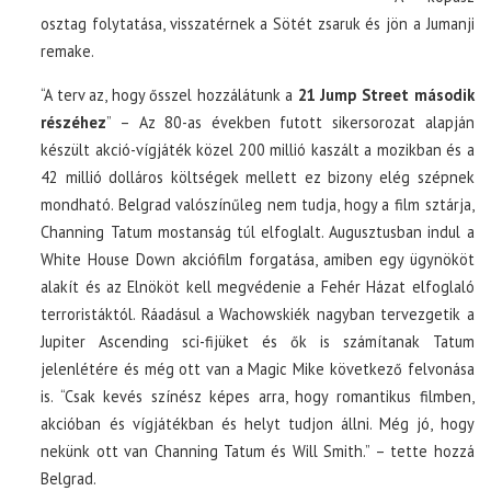
osztag folytatása, visszatérnek a Sötét zsaruk és jön a Jumanji
remake.
“A terv az, hogy ősszel hozzálátunk a
21 Jump Street második
részéhez
” – Az 80-as években futott sikersorozat alapján
készült akció-vígjáték közel 200 millió kaszált a mozikban és a
42 millió dolláros költségek mellett ez bizony elég szépnek
mondható. Belgrad valószínűleg nem tudja, hogy a film sztárja,
Channing Tatum mostanság túl elfoglalt. Augusztusban indul a
White House Down akciófilm forgatása, amiben egy ügynököt
alakít és az Elnököt kell megvédenie a Fehér Házat elfoglaló
terroristáktól. Ráadásul a Wachowskiék nagyban tervezgetik a
Jupiter Ascending sci-fijüket és ők is számítanak Tatum
jelenlétére és még ott van a Magic Mike következő felvonása
is. “Csak kevés színész képes arra, hogy romantikus filmben,
akcióban és vígjátékban és helyt tudjon állni. Még jó, hogy
nekünk ott van Channing Tatum és Will Smith.” – tette hozzá
Belgrad.