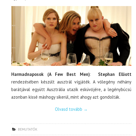
Harmadnaposok (A Few Best Men)
:
Stephan Elliott
rendezésében készült ausztrál vígjáték. A vőlegény néhány
barátjával együtt Ausztrália utazik esküvőjére, a legénybúcsú
azonban kissé máshogy sikerül, mint ahogy azt gondolták.
Olvasd tovább
→
BEMUTATÓK