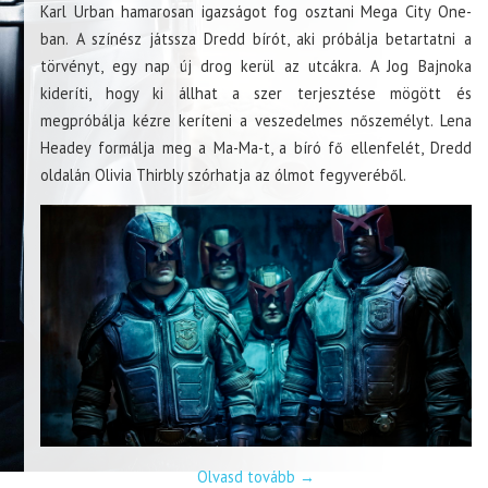
Karl Urban hamarosan igazságot fog osztani Mega City One-
ban. A színész játssza Dredd bírót, aki próbálja betartatni a
törvényt, egy nap új drog kerül az utcákra. A Jog Bajnoka
kideríti, hogy ki állhat a szer terjesztése mögött és
megpróbálja kézre keríteni a veszedelmes nőszemélyt. Lena
Headey formálja meg a Ma-Ma-t, a bíró fő ellenfelét, Dredd
oldalán Olivia Thirbly szórhatja az ólmot fegyveréből.
Olvasd tovább
→