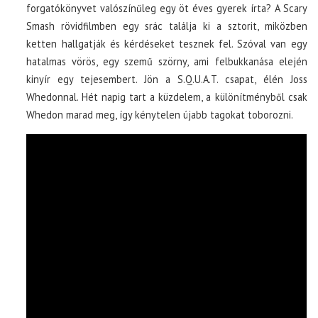
forgatókönyvet valószínűleg egy öt éves gyerek írta? A Scary
Smash rövidfilmben egy srác találja ki a sztorit, miközben
ketten hallgatják és kérdéseket tesznek fel. Szóval van egy
hatalmas vörös, egy szemű szörny, ami felbukkanása elején
kinyír egy tejesembert. Jön a S.Q.U.A.T. csapat, élén Joss
Whedonnal. Hét napig tart a küzdelem, a különítményből csak
Whedon marad meg, így kénytelen újabb tagokat toborozni.