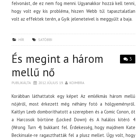
felvonást, de ez nem fog menni. Ugyanakkor hozzá kell tenni,
hogy volt egy kis probléma, hiszen Webb túl tapasztalatlan
volt az effektek terén, a Gyík jeleneteivel is meggyűlt a baja.
HÍR
SATÖBBI
És megint a három
3
mellű nő
PUBLIKÁLTA
2012. JÚLIUS 19.
KOIMBRA
Korábban láthattatok egy képet Az emlékmás három mellű
nőjéről, most érkezett még néhány fotó a hölgyeményről.
Kaitlyn Leeb domboríthatott a szerepben és a Comic Conon, őt
a Harcosok börtöne (Locked Down) és A halálos kitérő 4
(Wrong Turn 4) bukkant fel. Érdekesség, hogy majdnem Kate
Beckinsale-re ragaszthatták fel a plusz mellet. Úgy volt, hogy