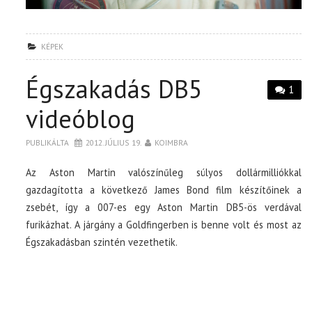
KÉPEK
Égszakadás DB5
1
videóblog
PUBLIKÁLTA
2012. JÚLIUS 19.
KOIMBRA
Az Aston Martin valószínűleg súlyos dollármilliókkal
gazdagította a következő James Bond film készítőinek a
zsebét, így a 007-es egy Aston Martin DB5-ös verdával
furikázhat. A járgány a Goldfingerben is benne volt és most az
Égszakadásban szintén vezethetik.