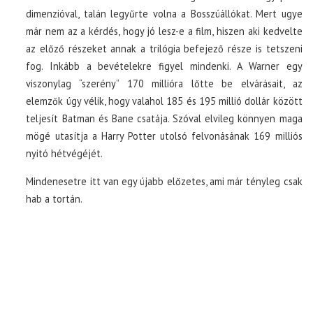
dimenzióval, talán legyűrte volna a Bosszúállókat. Mert ugye
már nem az a kérdés, hogy jó lesz-e a film, hiszen aki kedvelte
az előző részeket annak a trilógia befejező része is tetszeni
fog. Inkább a bevételekre figyel mindenki. A Warner egy
viszonylag “szerény” 170 millióra lőtte be elvárásait, az
elemzők úgy vélik, hogy valahol 185 és 195 millió dollár között
teljesít Batman és Bane csatája. Szóval elvileg könnyen maga
mögé utasítja a Harry Potter utolsó felvonásának 169 milliós
nyitó hétvégéjét.
Mindenesetre itt van egy újabb előzetes, ami már tényleg csak
hab a tortán.