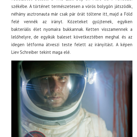
székébe. A történet természetesen a vörös bolygón játszódik,
néhány asztronauta már csak pár órát töltene itt, majd a Föld
felé vennék az irányt. Kőzeteket gyűjtenek, egyiken
bakteriális élet nyomaira bukkannak. Ketten visszamennek a
lelőhelyre, de egyikük baleset következtében meghal és az
idegen létforma átveszi teste felett az irányítást. A képen
Liev Schreiber tekint maga elé.