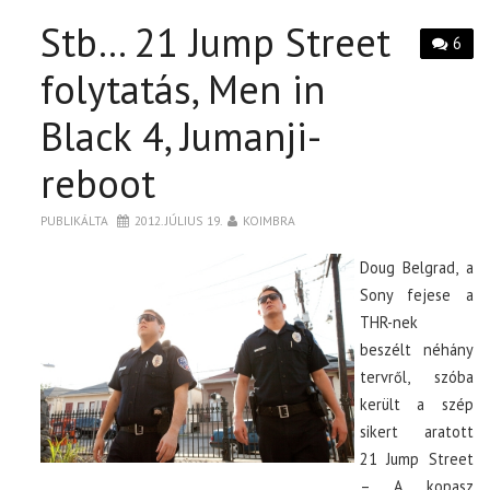
Stb… 21 Jump Street
6
folytatás, Men in
Black 4, Jumanji-
reboot
PUBLIKÁLTA
2012. JÚLIUS 19.
KOIMBRA
Doug Belgrad, a
Sony fejese a
THR-nek
beszélt néhány
tervről, szóba
került a szép
sikert aratott
21 Jump Street
– A kopasz