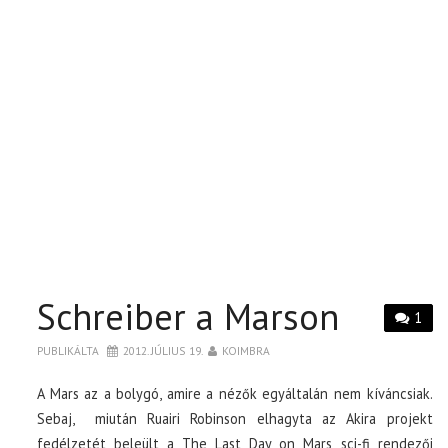
Schreiber a Marson
1
PUBLIKÁLTA
2012. JÚLIUS 19.
KOIMBRA
A Mars az a bolygó, amire a nézők egyáltalán nem kíváncsiak.
Sebaj, miután Ruairi Robinson elhagyta az Akira projekt
fedélzetét beleült a The Last Day on Mars sci-fi rendezői