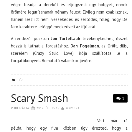
végre beadja a derekét és eljegyzett egy hölgyet, ennek
örömére legurítanának néhány felest. Elvileg nem csak isznak,
hanem lesz itt némi veszekedés és sértődés, főleg, hogy De
Niro karaktere eléggé megkedveli az ifjú arát.
A rendezői poszton
Jon Turteltaub
tevékenykedhet, ősszel
hozzá is láthat a forgatáshoz.
Dan Fogelman
, az Őrült, dilis,
szerelem (Crazy Stuid Love) írója szállította le a
forgatókönyvet. Bemutató valamikor jövőre.
HÍR
Scary Smash
1
PUBLIKÁLTA
2012. JÚLIUS 19.
KOIMBRA
Volt már rá
példa, hogy egy film közben úgy érezted, hogy a