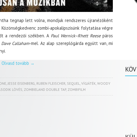
ntha tegnap lett volna, mondjuk rendszeres újranézőként
. Közönségkedvenc zombi-apokalipszisünk folytatása végre
t a rendezői székben. A
Paul Wernick–Rhett Reese
páros
e
Dave Callaham
-mel. Az alap szereplőgárda együtt van, mi
yi.
Olvasd tovább
→
KÖV
ONE
,
JESSE EISENBERG
,
RUBEN FLEISCHER
,
SEQUEL
,
VÍGJÁTÉK
,
WOODY
ÁSODIK LÖVÉS
,
ZOMBIELAND DOUBLE TAP
,
ZOMBIFILM