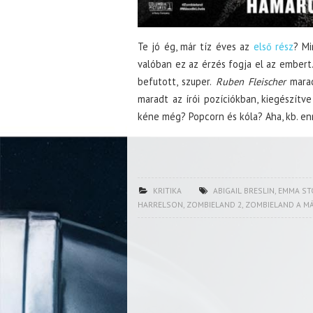
Te jó ég, már tíz éves az
első rész
? Mi
valóban ez az érzés fogja el az embert
befutott, szuper.
Ruben Fleischer
marad
maradt az írói pozíciókban, kiegészítv
kéne még? Popcorn és kóla? Aha, kb. enn
KRITIKA
ABIGAIL BRESLIN
,
EMMA ST
HARRELSON
,
ZOMBIELAND 2
,
ZOMBIELAND A M