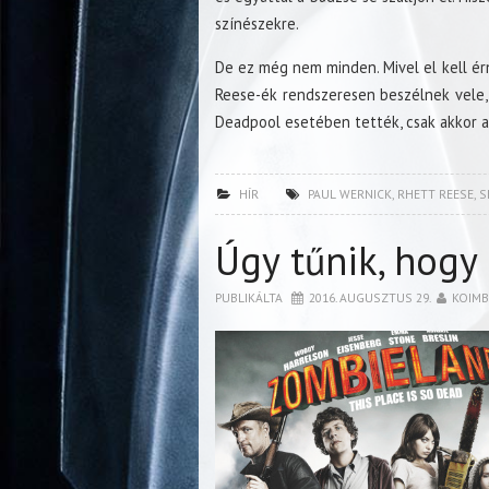
színészekre.
De ez még nem minden. Mivel el kell érn
Reese-ék rendszeresen beszélnek vele, 
Deadpool esetében tették, csak akkor a
HÍR
PAUL WERNICK
,
RHETT REESE
,
S
Úgy tűnik, hogy
PUBLIKÁLTA
2016. AUGUSZTUS 29.
KOIM