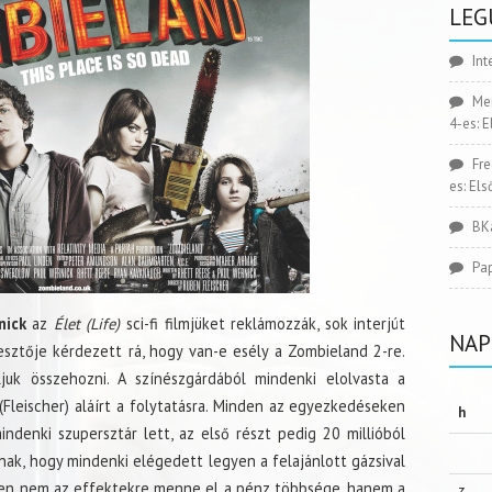
LEG
Int
Me
4-es: 
Fr
es: El
BK
Pa
nick
az
Élet (Life)
sci-fi filmjüket reklámozzák, sok interjút
NAP
sztője kérdezett rá, hogy van-e esély a Zombieland 2-re.
juk összehozni. A színészgárdából mindenki elolvasta a
(Fleischer) aláírt a folytatásra. Minden az egyezkedéseken
h
ndenki szupersztár lett, az első részt pedig 20 millióból
nnak, hogy mindenki elégedett legyen a felajánlott gázsival
iszen nem az effektekre menne el a pénz többsége, hanem a