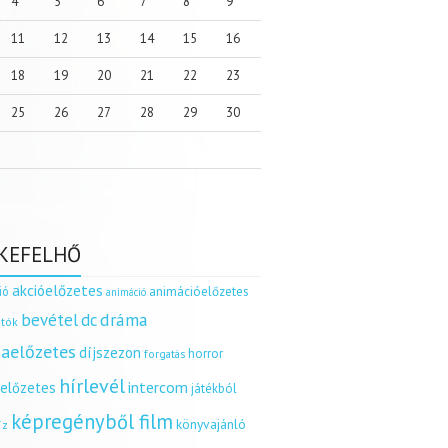
4
5
6
7
8
9
11
12
13
14
15
16
18
19
20
21
22
23
25
26
27
28
29
30
KEFELHŐ
akcióelőzetes
ió
animációelőzetes
animáció
dráma
bevétel
dc
tók
aelőzetes
díjszezon
horror
forgatás
hírlevél
intercom
relőzetes
játékból
képregényből film
könyvajánló
íz