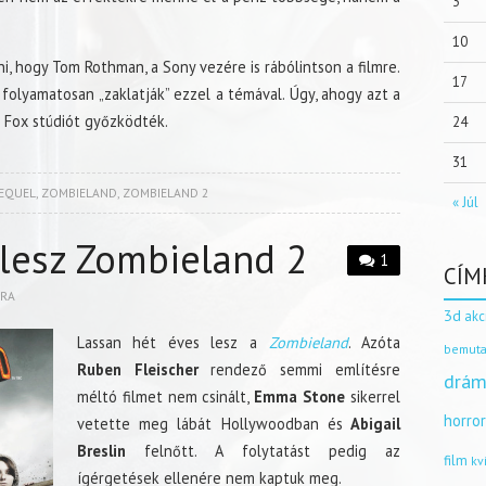
3
10
i, hogy Tom Rothman, a Sony vezére is rábólintson a filmre.
17
folyamatosan „zaklatják” ezzel a témával. Úgy, ahogy azt a
 Fox stúdiót győzködték.
24
31
EQUEL
,
ZOMBIELAND
,
ZOMBIELAND 2
« Júl
 lesz Zombieland 2
1
CÍM
BRA
3d
akc
Lassan hét éves lesz a
Zombieland
. Azóta
bemuta
Ruben Fleischer
rendező semmi említésre
drám
méltó filmet nem csinált,
Emma Stone
sikerrel
horro
vetette meg lábát Hollywoodban és
Abigail
Breslin
felnőtt. A folytatást pedig az
film
kv
ígérgetések ellenére nem kaptuk meg.