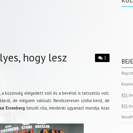
KÜL
yes, hogy lesz
1
BEJ
Regisz
Bejele
 a közönség elégedett volt és a bevétel is tetszetős volt.
RSS
(b
tásról, de mégsem valósult. Rendszeresen szóba kerül, de
RSS
(h
se Eisenberg
beszél róla, mindenki ugyanazt mondja. Azaz
WordPr