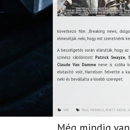
következő film. „Breaking news, dolgo
elmeséljük neki, hogy mit szeretnénk kez
A beszélgetés során elárulták, hogy a
színész rábólintott
Patrick Swayze, 
Claude Van Damme
neve is szóba ke
elutasító volt, Harrelson felvette a ka
neki és bevállalta a kisebb szerepet.
HÍR
PAUL WERNICK
,
RHETT REESE
,
S
Még mindig van