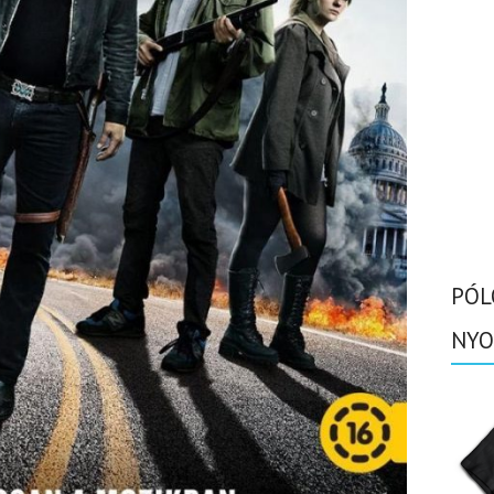
PÓL
NYO