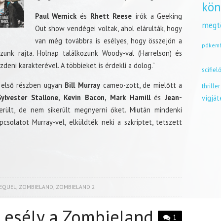
kön
Paul Wernick
és
Rhett Reese
írók a Geeking
megt
Out show vendégei voltak, ahol elárulták, hogy
van még továbbra is esélyes, hogy összejön a
pókem
zunk rajta. Holnap találkozunk Woody-val (Harrelson) és
deni karakterével. A többieket is érdekli a dolog.”
scifiel
z első részben ugyan
Bill Murray
cameo-zott, de mielőtt a
thriller
Sylvester Stallone, Kevin Bacon, Mark Hamill
és
Jean-
vígjá
rült, de nem sikerült megnyerni őket. Miután mindenki
pcsolatot Murray-vel, elküldték neki a szkriptet, tetszett
EQUEL
,
ZOMBIELAND
,
ZOMBIELAND 2
 esély a Zombieland
1