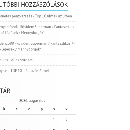
UTÓBBI HOZZÁSZÓLÁSOK
ernetes pénzkeresés
-
Top 10 filmek az űrben
myselfandi
-
Röviden: Superman / Fantasztikus
Első lépések / Mennydörgők*
ederico88
-
Röviden: Superman / Fantasztikus 4-
ső lépések / Mennydörgők*
aulitz
-
Alias sorozat
pyrus
-
TOP 10 időutazós filmek
TÁR
2026. augusztus
k
s
c
p
s
v
1
2