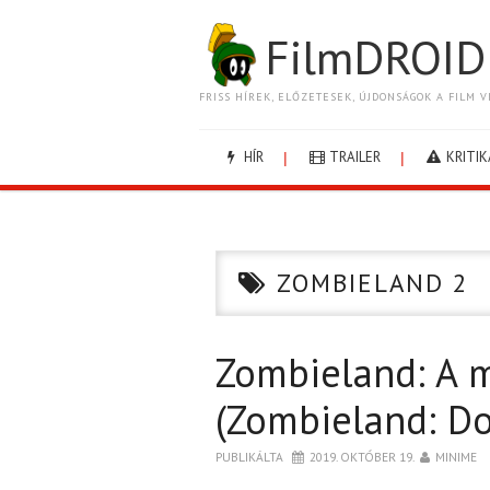
FilmDROID
FRISS HÍREK, ELŐZETESEK, ÚJDONSÁGOK A FILM V
HÍR
TRAILER
KRITIK
ZOMBIELAND 2
Zombieland: A 
(Zombieland: Do
PUBLIKÁLTA
2019. OKTÓBER 19.
MINIME