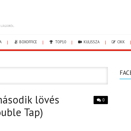
ILÁGÁBÓL.
A
BOXOFFICE
TOP10
KULISSZA
CIKK
FAC
második lövés
0
uble Tap)