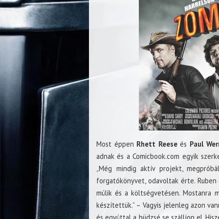
Most éppen
Rhett Reese
és
Paul Wer
adnak és a Comicbook.com egyik szerke
„Még mindig aktív projekt, megpróbál
forgatókönyvet, odavoltak érte. Ruben 
múlik és a költségvetésen. Mostanra mi
készítettük.” – Vagyis jelenleg azon va
és egyúttal a büdzsé se szálljon el. H