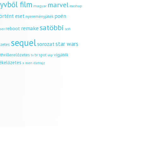
yvből film
marvel
magyar
mashup
örtént eset
poén
nyereményjáték
satöbbi
remake
reboot
ber
scifi
sequel
star wars
sorozat
őzetes
thrillerelőzetes
vígjáték
tv spot
uip
tv
tékelőzetes
x men
életrajz