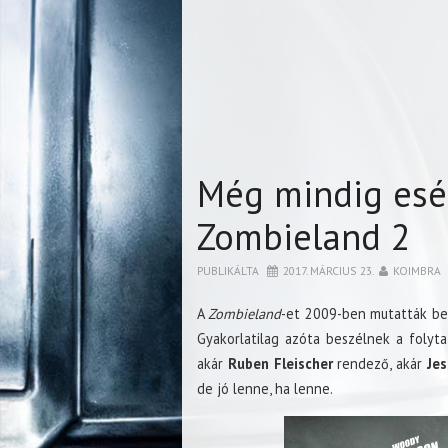
Még mindig esél
Zombieland 2
PUBLIKÁLTA
2017. MÁRCIUS 23.
KOIMBRA
A
Zombieland
-et 2009-ben mutatták be,
Gyakorlatilag azóta beszélnek a folyta
akár
Ruben Fleischer
rendező, akár
Jes
de jó lenne, ha lenne.