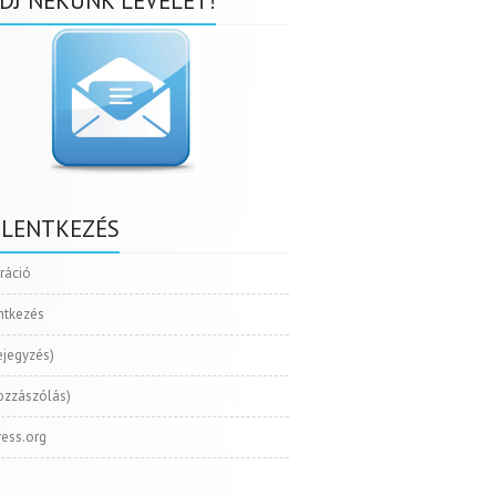
DJ NEKÜNK LEVELET!
ELENTKEZÉS
tráció
ntkezés
ejegyzés)
ozzászólás)
ess.org