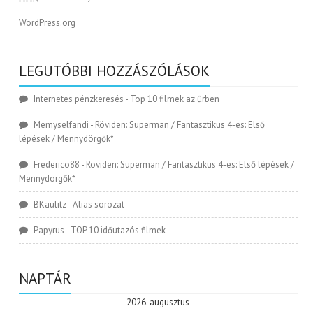
WordPress.org
LEGUTÓBBI HOZZÁSZÓLÁSOK
Internetes pénzkeresés
-
Top 10 filmek az űrben
Memyselfandi
-
Röviden: Superman / Fantasztikus 4-es: Első
lépések / Mennydörgők*
Frederico88
-
Röviden: Superman / Fantasztikus 4-es: Első lépések /
Mennydörgők*
BKaulitz
-
Alias sorozat
Papyrus
-
TOP 10 időutazós filmek
NAPTÁR
2026. augusztus