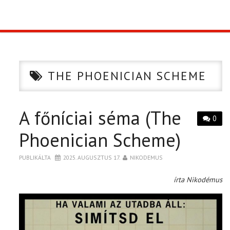
TOP10
KULISSZA
THE PHOENICIAN SCHEME
CIKK
A főníciai séma (The
PÓLÓ RENDELÉS
0
Phoenician Scheme)
PUBLIKÁLTA
2025. AUGUSZTUS 17.
NIKODEMUS
írta Nikodémus