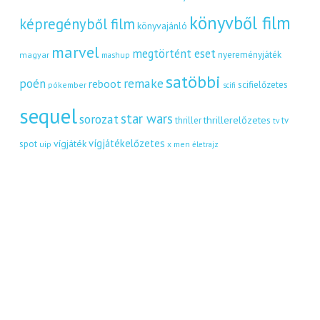
könyvből film
képregényből film
könyvajánló
marvel
megtörtént eset
nyereményjáték
magyar
mashup
satöbbi
remake
poén
reboot
scifielőzetes
pókember
scifi
sequel
star wars
sorozat
thrillerelőzetes
thriller
tv
tv
vígjátékelőzetes
vígjáték
spot
uip
x men
életrajz