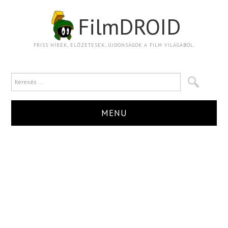
FilmDROID
FRISS HÍREK, ELŐZETESEK, ÚJDONSÁGOK A FILM VILÁGÁBÓL.
MENU
HÍR
TRAILER
KRITIKA
BOXOFFICE