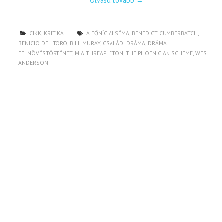
Olvasd tovább
→
CIKK
,
KRITIKA
A FŐNÍCIAI SÉMA
,
BENEDICT CUMBERBATCH
,
BENICIO DEL TORO
,
BILL MURAY
,
CSALÁDI DRÁMA
,
DRÁMA
,
FELNÖVÉSTÖRTÉNET
,
MIA THREAPLETON
,
THE PHOENICIAN SCHEME
,
WES
ANDERSON