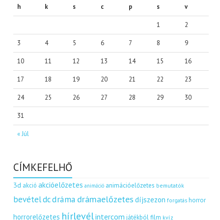
h
k
s
c
p
s
v
1
2
3
4
5
6
7
8
9
10
11
12
13
14
15
16
17
18
19
20
21
22
23
24
25
26
27
28
29
30
31
« Júl
CÍMKEFELHŐ
akcióelőzetes
3d
akció
animációelőzetes
bemutatók
animáció
dráma
drámaelőzetes
bevétel
dc
díjszezon
horror
forgatás
hírlevél
intercom
horrorelőzetes
játékból film
kvíz