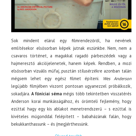
Sok mindent elárul egy filmrendezőről, ha nevének
említésekor elsősorban képek jutnak eszünkbe. Nem, nem a
csavaros történet, a magukkal ragadó párbeszédek vagy a
hajmeresztő akciójelenetek, hanem képek. Rendben, a mozi
elsősorban vizuális műfaj, pusztán stílusérzékre azonban talán
mégsem lehet egy egész filmet építeni.
Wes Anderson
legújabb filmjében viszont pontosan ugyanezzel próbálkozik,
sokadjára.
A főníciai séma
mégis több tekintetben visszatérés
Anderson korai munkásságához, és örömteli fejlemény, hogy
ezúttal hagy egy kis ablakot menetrendszerű – s ezúttal is
kivételes műgonddal felépített – babaházának falán, hogy
bekukkanthassunk – és (meg)érthessünk.