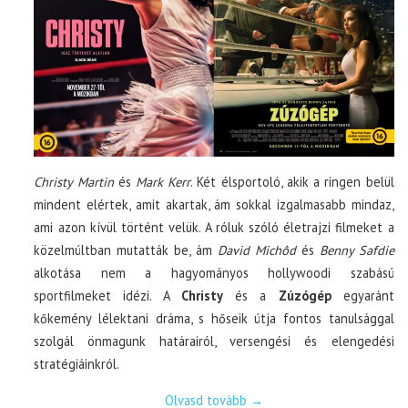
Christy Martin
és
Mark Kerr
. Két élsportoló, akik a ringen belül
mindent elértek, amit akartak, ám sokkal izgalmasabb mindaz,
ami azon kívül történt velük. A róluk szóló életrajzi filmeket a
közelmúltban mutatták be, ám
David Mich
ô
d
és
Benny Safdie
alkotása nem a hagyományos hollywoodi szabású
sportfilmeket idézi. A
Christy
és a
Zúzógép
egyaránt
kőkemény lélektani dráma, s hőseik útja fontos tanulsággal
szolgál önmagunk határairól, versengési és elengedési
stratégiáinkról.
Olvasd tovább
→