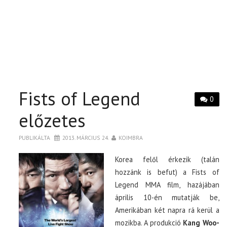
Fists of Legend
0
előzetes
PUBLIKÁLTA
2013. MÁRCIUS 24.
KOIMBRA
Korea felől érkezik (talán
hozzánk is befut) a Fists of
Legend MMA film, hazájában
április 10-én mutatják be,
Amerikában két napra rá kerül a
mozikba. A produkció
Kang Woo-