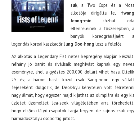
suk
, a Two Cops és a Moss
alkotója dirigálta le,
Hwang
Jeong-min
sózhat oda
ellenfeleinek a főszerepben, a
bunyók koreográfiájáért a
legendás koreai kaszkadőr
Jung Doo-hong
lesz a felelős.
Az alkotás a Legendary Fist netes képregény alapján készült,
néhány jó barát és riválisaik meghívást kapnak egy neves
eseményre, ahol a győztes 200.000 dollárt vihet haza. Eltelik
25 év, a három barát közül csak Sang-hoon egy vállalt
fejeseként dolgozik, de Deok-kyu kénytelen volt félretenni
nagy álmát, hogy egyszer majd kijuthat az olimpiára és egy kis
üzletet üzemeltet. Jea-seok világéletében arra törekedett,
hogy elsőosztályú csapatok tagja legyen, de sajnos csak egy
harmadosztályú csoportig jutott.