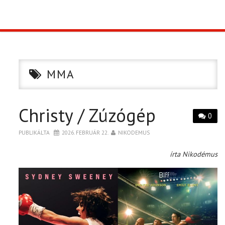
TOP10
KULISSZA
MMA
CIKK
Christy / Zúzógép
PÓLÓ RENDELÉS
0
PUBLIKÁLTA
2026. FEBRUÁR 22.
NIKODEMUS
írta Nikodémus