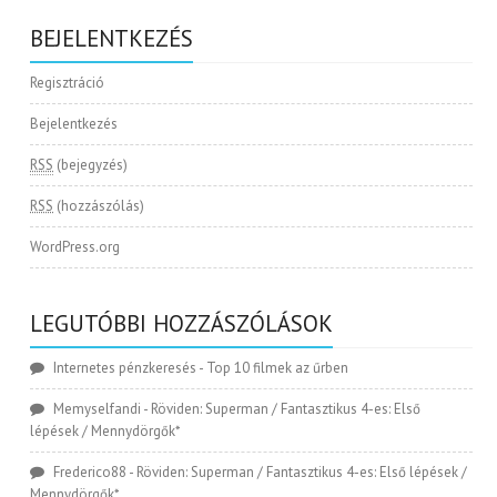
BEJELENTKEZÉS
Regisztráció
Bejelentkezés
RSS
(bejegyzés)
RSS
(hozzászólás)
WordPress.org
LEGUTÓBBI HOZZÁSZÓLÁSOK
Internetes pénzkeresés
-
Top 10 filmek az űrben
Memyselfandi
-
Röviden: Superman / Fantasztikus 4-es: Első
lépések / Mennydörgők*
Frederico88
-
Röviden: Superman / Fantasztikus 4-es: Első lépések /
Mennydörgők*