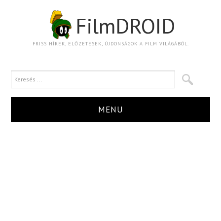
FilmDROID
FRISS HÍREK, ELŐZETESEK, ÚJDONSÁGOK A FILM VILÁGÁBÓL.
MENU
HÍR
TRAILER
KRITIKA
BOXOFFICE