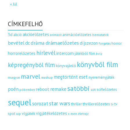
« Júl
CÍMKEFELHŐ
akcióelőzetes
3d
akció
animációelőzetes
bemutatók
animáció
dráma
drámaelőzetes
bevétel
dc
díjszezon
horror
forgatás
hírlevél
intercom
horrorelőzetes
játékból film
kvíz
könyvből film
képregényből film
könyvajánló
marvel
megtörtént eset
nyereményjáték
magyar
mashup
satöbbi
remake
poén
reboot
scifielőzetes
pókember
scifi
sequel
star wars
sorozat
thrillerelőzetes
thriller
tv
tv
vígjátékelőzetes
vígjáték
spot
uip
x men
életrajz