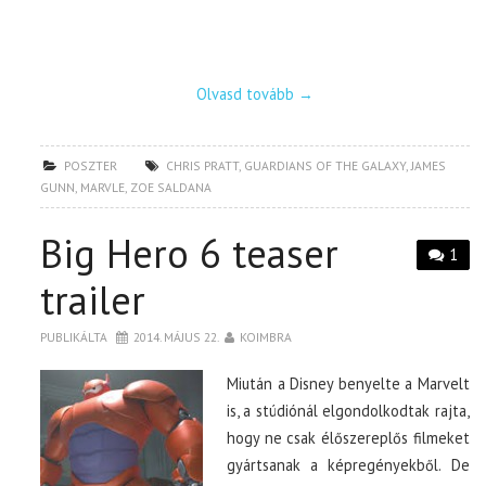
Olvasd tovább
→
POSZTER
CHRIS PRATT
,
GUARDIANS OF THE GALAXY
,
JAMES
GUNN
,
MARVLE
,
ZOE SALDANA
Big Hero 6 teaser
1
trailer
PUBLIKÁLTA
2014. MÁJUS 22.
KOIMBRA
Miután a Disney benyelte a Marvelt
is, a stúdiónál elgondolkodtak rajta,
hogy ne csak élőszereplős filmeket
gyártsanak a képregényekből. De