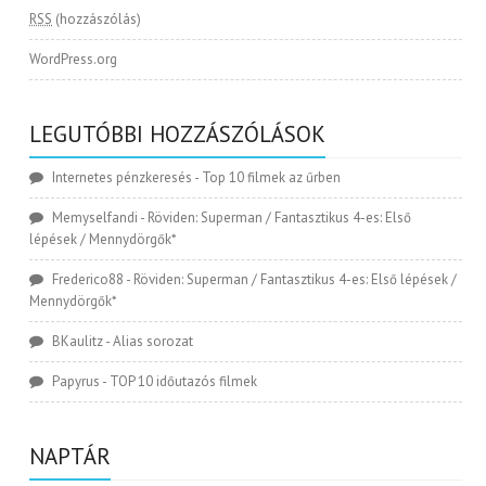
RSS
(hozzászólás)
WordPress.org
LEGUTÓBBI HOZZÁSZÓLÁSOK
Internetes pénzkeresés
-
Top 10 filmek az űrben
Memyselfandi
-
Röviden: Superman / Fantasztikus 4-es: Első
lépések / Mennydörgők*
Frederico88
-
Röviden: Superman / Fantasztikus 4-es: Első lépések /
Mennydörgők*
BKaulitz
-
Alias sorozat
Papyrus
-
TOP 10 időutazós filmek
NAPTÁR