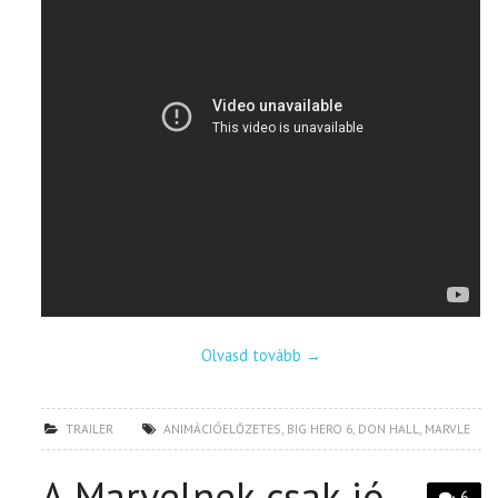
Olvasd tovább
→
TRAILER
ANIMÁCIÓELŐZETES
,
BIG HERO 6
,
DON HALL
,
MARVLE
A Marvelnek csak jó,
6