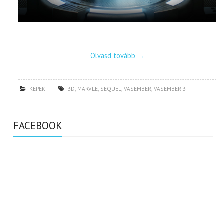
Olvasd tovább
→
KÉPEK
3D
,
MARVLE
,
SEQUEL
,
VASEMBER
,
VASEMBER 3
FACEBOOK