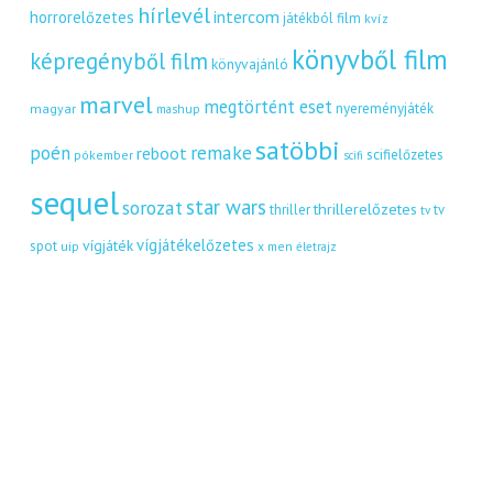
hírlevél
intercom
horrorelőzetes
játékból film
kvíz
könyvből film
képregényből film
könyvajánló
marvel
megtörtént eset
nyereményjáték
magyar
mashup
satöbbi
remake
poén
reboot
scifielőzetes
pókember
scifi
sequel
star wars
sorozat
thrillerelőzetes
thriller
tv
tv
vígjátékelőzetes
vígjáték
spot
uip
x men
életrajz