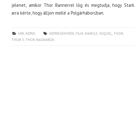
jelenet, amikor Thor Bannerrel lóg és megtudja, hogy Stark
arra kérte, hogy álljon mellé a Polgárháborúban.
HÍR
,
KÉPEK
KÉPREGÉNYBŐL FILM
,
MARVLE
,
SEQUEL
,
THOR
,
THOR 3
,
THOR RAGNAROK