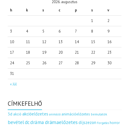
2026. augusztus
h
k
s
c
p
s
v
1
2
3
4
5
6
7
8
9
10
11
12
13
14
15
16
17
18
19
20
21
22
23
24
25
26
27
28
29
30
31
« Júl
CÍMKEFELHŐ
akcióelőzetes
3d
akció
animációelőzetes
bemutatók
animáció
dráma
drámaelőzetes
bevétel
dc
díjszezon
horror
forgatás