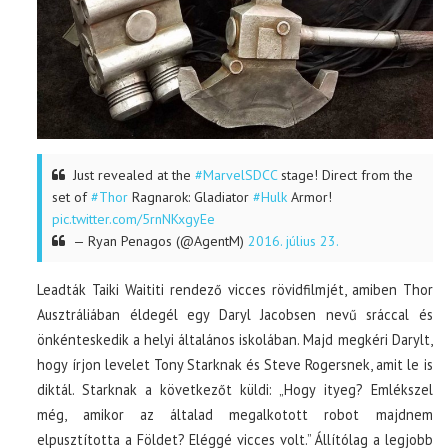
Just revealed at the
#MarvelSDCC
stage! Direct from the
set of
#Thor
Ragnarok: Gladiator
#Hulk
Armor!
pic.twitter.com/5rnNKxgyEe
— Ryan Penagos (@AgentM)
2016. július 23.
Leadták Taiki Waititi rendező vicces rövidfilmjét, amiben Thor
Ausztráliában éldegél egy Daryl Jacobsen nevű sráccal és
önkénteskedik a helyi általános iskolában. Majd megkéri Darylt,
hogy írjon levelet Tony Starknak és Steve Rogersnek, amit le is
diktál. Starknak a következőt küldi: „Hogy ityeg? Emlékszel
még, amikor az általad megalkotott robot majdnem
elpusztította a Földet? Eléggé vicces volt.” Állítólag a legjobb