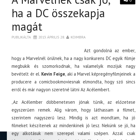
ha a DC összekapja
magát
PUBLIKÁLTA
2013. ÁPRILIS 28.
KOIMBRA
Azt gondolná az ember,
hogy a Marvelnél örülnek, ha a nagy konkurens DC egyik filmje
megbukik és szomorkodnak, ha valamelyik mozijuk nagy
bevételt ér el.
Kevin Feige
, aki a Marvel képregényfilmjeinek a
producere a comicbookmoviesnak elmondta, hogy szó sincs
erről és már nagyon szeretné látni Az Acélembert.
„Az Acélember döbbenetesen jónak tűnik, az előzetese
egyszerűen remek. Alig várom, hogy láthassam a filmet,
szerintem nagyszerű lesz. Mindig is azt mondtam, ha jó
filmeket készítenek az mindenkinek jó lesz. Nekünk se jó, ha
egy alkotásuk nem szerepel valami szépen. Azzal csak