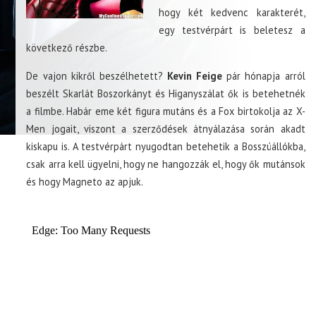
hogy két kedvenc karakterét,
egy testvérpárt is beletesz a
következő részbe.
De vajon kikről beszélhetett?
Kevin Feige
pár hónapja arról
beszélt Skarlát Boszorkányt és Higanyszálat ők is betehetnék
a filmbe. Habár eme két figura mutáns és a Fox birtokolja az X-
Men jogait, viszont a szerződések átnyálazása során akadt
kiskapu is. A testvérpárt nyugodtan betehetik a Bosszúállókba,
csak arra kell ügyelni, hogy ne hangozzák el, hogy ők mutánsok
és hogy Magneto az apjuk.