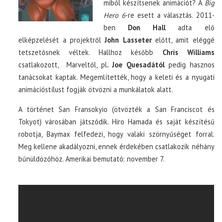
miből készítsenek animációt? A
Big
Hero 6
-re esett a választás. 2011-
ben
Don Hall
adta elő
elképzelését a projektről
John Lasseter
előtt, amit eléggé
tetszetősnek véltek. Hallhoz később
Chris Williams
csatlakozott, Marveltől, pl
. Joe Quesadától
pedig hasznos
tanácsokat kaptak. Megemlítették, hogy a keleti és a nyugati
animációstílust fogják ötvözni a munkálatok alatt.
A történet San Fransokyio (ötvözték a San Franciscot és
Tokyot) városában játszódik. Hiro Hamada és saját készítésű
robotja, Baymax felfedezi, hogy valaki szörnyűséget forral.
Meg kellene akadályozni, ennek érdekében csatlakozik néhány
bűnüldözőhöz. Amerikai bemutató: november 7.