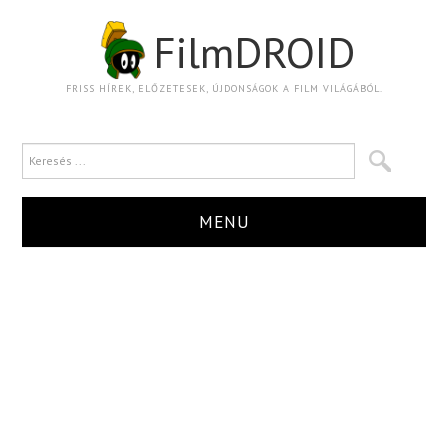
FilmDROID
FRISS HÍREK, ELŐZETESEK, ÚJDONSÁGOK A FILM VILÁGÁBÓL.
MENU
HÍR
TRAILER
KRITIKA
BOXOFFICE