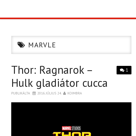
TOP10
KULISSZA
MARVLE
CIKK
Thor: Ragnarok –
PÓLÓ RENDELÉS
1
Hulk gladiátor cucca
PUBLIKÁLTA
2016. JÚLIUS 24.
KOIMBRA