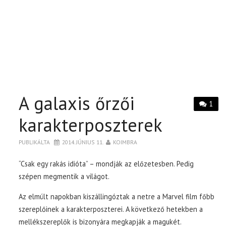
A galaxis őrzői
1
karakterposzterek
PUBLIKÁLTA
2014. JÚNIUS 11.
KOIMBRA
“Csak egy rakás idióta” – mondják az előzetesben. Pedig
szépen megmentik a világot.
Az elmúlt napokban kiszállingóztak a netre a Marvel film főbb
szereplőinek a karakterposzterei. A következő hetekben a
mellékszereplők is bizonyára megkapják a magukét.