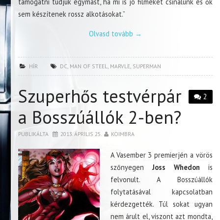
támogatni tudjuk egymást, ha mi is jó filmeket csinálunk és ők
sem készítenek rossz alkotásokat.”
Olvasd tovább
→
HÍR
DC
,
MAN OF STEEL
,
MARVLE
,
SUPERMAN
Szuperhős testvérpár
2
a Bosszúállók 2-ben?
PUBLIKÁLTA
2013. ÁPRILIS 25.
KOIMBRA
A Vasember 3 premierjén a vörös
szőnyegen
Joss Whedon
is
felvonult. A Bosszúállók
folytatásával kapcsolatban
kérdezgették. Túl sokat ugyan
nem árult el, viszont azt mondta,