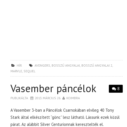
HÍR
AVENGERS
,
BOSSZÚ ANGYALAI
,
BOSSZÚ ANGYALAI 2
,
MARVLE
,
SEQUEL
Vasember páncélok
8
PUBLIKÁLTA
2013. MÁRCIUS 26.
KOIMBRA
A Vasember 3-ban a Páncélok Csarnokában elvileg 40 Tony
Stark által elkészített “gönc” lesz látható. Lássunk ezek közül
párat. Az alábbit Silver Centurionnak keresztelték el.