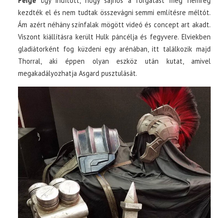
Feige
úgy indított, hogy sajnos a forgatást még nemrég
kezdték el és nem tudtak összevágni semmi említésre méltót.
Ám azért néhány színfalak mögött videó és concept art akadt.
Viszont kiállításra került Hulk páncélja és fegyvere. Elviekben
gladiátorként fog küzdeni egy arénában, itt találkozik majd
Thorral, aki éppen olyan eszköz után kutat, amivel
megakadályozhatja Asgard pusztulását.