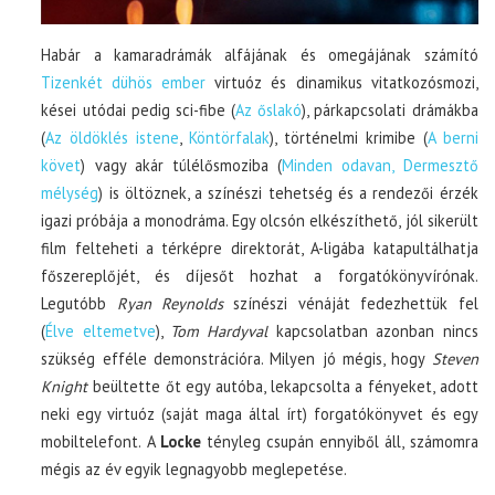
Habár a kamaradrámák alfájának és omegájának számító
Tizenkét dühös ember
virtuóz és dinamikus vitatkozósmozi,
kései utódai pedig sci-fibe (
Az őslakó
), párkapcsolati drámákba
(
Az öldöklés istene
,
Köntörfalak
), történelmi krimibe (
A berni
követ
) vagy akár túlélősmoziba (
Minden odavan, Dermesztő
mélység
) is öltöznek, a színészi tehetség és a rendezői érzék
igazi próbája a monodráma. Egy olcsón elkészíthető, jól sikerült
film felteheti a térképre direktorát, A-ligába katapultálhatja
főszereplőjét, és díjesőt hozhat a forgatókönyvírónak.
Legutóbb
Ryan Reynolds
színészi vénáját fedezhettük fel
(
Élve eltemetve
),
Tom Hardyval
kapcsolatban azonban nincs
szükség efféle demonstrációra. Milyen jó mégis, hogy
Steven
Knight
beültette őt egy autóba, lekapcsolta a fényeket, adott
neki egy virtuóz (saját maga által írt) forgatókönyvet és egy
mobiltelefont. A
Locke
tényleg csupán ennyiből áll, számomra
mégis az év egyik legnagyobb meglepetése.