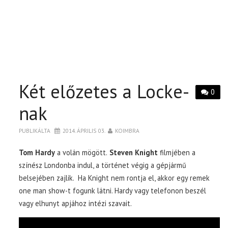
Két előzetes a Locke-
0
nak
PUBLIKÁLTA
2014. ÁPRILIS 03.
KOIMBRA
Tom Hardy
a volán mögött.
Steven Knight
filmjében a
színész Londonba indul, a történet végig a gépjármű
belsejében zajlik. Ha Knight nem rontja el, akkor egy remek
one man show-t fogunk látni. Hardy vagy telefonon beszél
vagy elhunyt apjához intézi szavait.