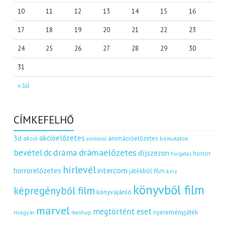
10
11
12
13
14
15
16
17
18
19
20
21
22
23
24
25
26
27
28
29
30
31
« Júl
CÍMKEFELHŐ
akcióelőzetes
3d
akció
animációelőzetes
bemutatók
animáció
dráma
drámaelőzetes
bevétel
dc
díjszezon
horror
forgatás
hírlevél
intercom
horrorelőzetes
játékból film
kvíz
könyvből film
képregényből film
könyvajánló
marvel
megtörtént eset
nyereményjáték
magyar
mashup