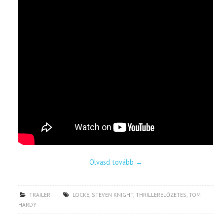
Olvasd tovább
→
TRAILER
LOCKE
,
STEVEN KNIGHT
,
THRILLERELŐZETES
,
TOM
HARDY