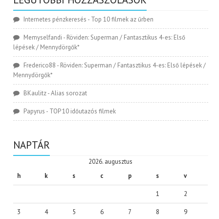
Internetes pénzkeresés
-
Top 10 filmek az űrben
Memyselfandi
-
Röviden: Superman / Fantasztikus 4-es: Első
lépések / Mennydörgők*
Frederico88
-
Röviden: Superman / Fantasztikus 4-es: Első lépések /
Mennydörgők*
BKaulitz
-
Alias sorozat
Papyrus
-
TOP 10 időutazós filmek
NAPTÁR
2026. augusztus
h
k
s
c
p
s
v
1
2
3
4
5
6
7
8
9