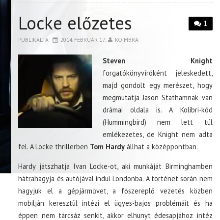
Locke előzetes
1
PUBLIKÁLTA
2014. FEBRUÁR 17.
KOIMBRA
Steven Knight
forgatókönyvíróként jeleskedett,
majd gondolt egy merészet, hogy
megmutatja Jason Stathamnak van
drámai oldala is. A Kolibri-kód
(Hummingbird) nem lett túl
emlékezetes, de Knight nem adta
fel. A Locke thrillerben
Tom Hardy
állhat a középpontban.
Hardy játszhatja Ivan Locke-ot, aki munkáját Birminghamben
hátrahagyja és autójával indul Londonba. A történet során nem
hagyjuk el a gépjárművet, a főszereplő vezetés közben
mobilján keresztül intézi el ügyes-bajos problémáit és ha
éppen nem tárcsáz senkit, akkor elhunyt édesapjához intéz