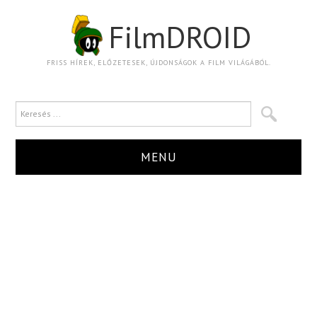
FilmDROID
FRISS HÍREK, ELŐZETESEK, ÚJDONSÁGOK A FILM VILÁGÁBÓL.
MENU
HÍR
TRAILER
KRITIKA
BOXOFFICE