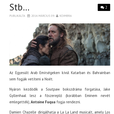
Stb…
2
PUBLIKÁLTA
2014. MÁRCIUS 09.
KOIMBRA
Az Egyesült Arab Emírségeken kívül Katarban és Bahrainban
sem fogják vetíteni a Noét.
Nyáron kezdődik a Soutpaw bokszdráma forgatása, Jake
Gyllenhaal lesz a főszereplő (korábban Eminem nevét
emlegették),
Antoine Fuqua
fogja rendezni.
Damien Chazelle dirigálhatja a La La Land musicalt, amely Los