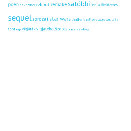
satöbbi
remake
poén
reboot
scifielőzetes
pókember
scifi
sequel
star wars
sorozat
thrillerelőzetes
thriller
tv
tv
vígjátékelőzetes
vígjáték
spot
uip
x men
életrajz