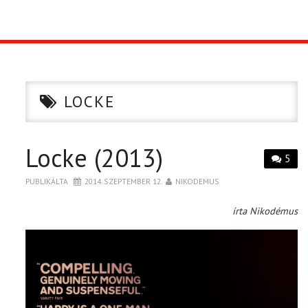
TOP10
KULISSZA
LOCKE
CIKK
Locke (2013)
PÓLÓ RENDELÉS
5
PUBLIKÁLTA
2014. SZEPTEMBER 12.
NIKODEMUS
írta Nikodémus