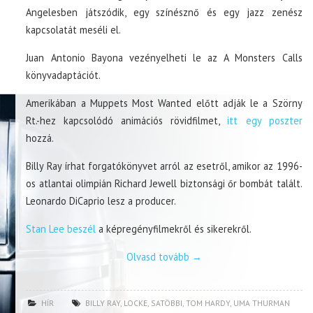
Angelesben játszódik, egy színésznő és egy jazz zenész
kapcsolatát meséli el.
Juan Antonio Bayona vezényelheti le az A Monsters Calls
könyvadaptációt.
Amerikában a Muppets Most Wanted előtt adják le a Szörny
Rt.-hez kapcsolódó animációs rövidfilmet,
itt egy poszter
hozzá.
Billy Ray írhat forgatókönyvet arról az esetről, amikor az 1996-
os atlantai olimpián Richard Jewell biztonsági őr bombát talált.
Leonardo DiCaprio lesz a producer.
Stan Lee beszél
a képregényfilmekről és sikerekről.
Olvasd tovább
→
HÍR
BILLY RAY
,
LOCKE
,
SATÖBBI
,
TOM HARDY
,
UMA THURMAN