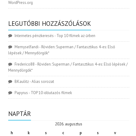
WordPress.org
LEGUTÓBBI HOZZÁSZÓLÁSOK
Internetes pénzkeresés
-
Top 10 filmek az űrben
Memyselfandi
-
Röviden: Superman / Fantasztikus 4-es: Első
lépések / Mennydörgők*
Frederico88
-
Röviden: Superman / Fantasztikus 4-es: Első lépések /
Mennydörgők*
BKaulitz
-
Alias sorozat
Papyrus
-
TOP 10 időutazós filmek
NAPTÁR
2026. augusztus
h
k
s
c
p
s
v