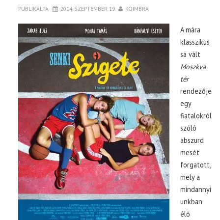
PUBLIKÁLTA
2014. SZEPTEMBER 19.
KOIMBRA
A mára
klasszikus
sá vált
Moszkva
tér
rendezője
egy
fiatalokról
szóló
abszurd
mesét
forgatott,
mely a
mindannyi
unkban
élő