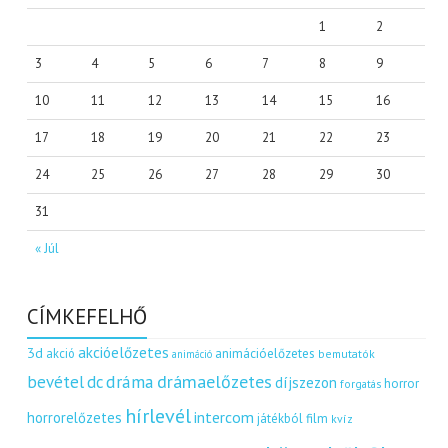
1
2
3
4
5
6
7
8
9
10
11
12
13
14
15
16
17
18
19
20
21
22
23
24
25
26
27
28
29
30
31
« Júl
CÍMKEFELHŐ
akcióelőzetes
3d
akció
animációelőzetes
bemutatók
animáció
dráma
drámaelőzetes
bevétel
dc
díjszezon
horror
forgatás
hírlevél
intercom
horrorelőzetes
játékból film
kvíz