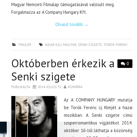
Magyar Nemzeti Filmalap támogatásával valósult meg.
Forgalmazza az A Company Hungary Kft.
Olvasd tovább
→
TRAILER
JAKAB JULI
,
MAGYAR
,
SENKI SZIGETE
,
TÖRÖK FERENC
Októberben érkezik a
0
Senki szigete
PUBLIKÁLTA
2014. JÚLIUS 31.
KOIMBRA
Az A COMPANY HUNGARY mutatja
be Török Ferenc új filmjét a hazai
mozikban. A Senki szigete című
szuperromantikus vígjátékot 2014.
október 16-tól láthatja a közönség