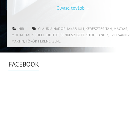
Olvasd tovább
→
HÍR
CLAUDIA NADOR
,
JAKAB JULI
,
KERESZTES TAM
,
MAGYAR
,
MOHAI TAM
,
SCHELL JUDITOT
,
SENKI SZIGETE
,
STOHL ANDR
,
SZECSANOV
MARTIN
,
TÖRÖK FERENC
,
ZENE
FACEBOOK