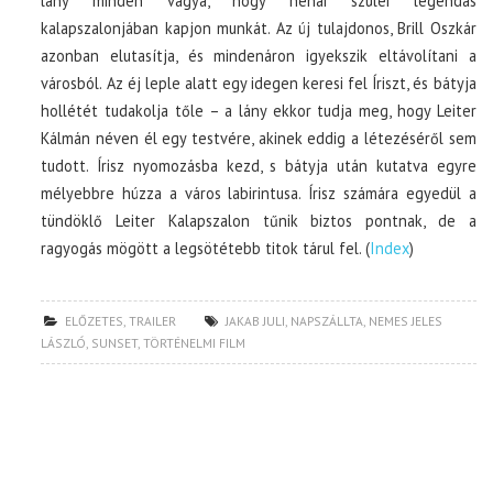
lány minden vágya, hogy néhai szülei legendás
kalapszalonjában kapjon munkát. Az új tulajdonos, Brill Oszkár
azonban elutasítja, és mindenáron igyekszik eltávolítani a
városból. Az éj leple alatt egy idegen keresi fel Íriszt, és bátyja
hollétét tudakolja tőle – a lány ekkor tudja meg, hogy Leiter
Kálmán néven él egy testvére, akinek eddig a létezéséről sem
tudott. Írisz nyomozásba kezd, s bátyja után kutatva egyre
mélyebbre húzza a város labirintusa. Írisz számára egyedül a
tündöklő Leiter Kalapszalon tűnik biztos pontnak, de a
ragyogás mögött a legsötétebb titok tárul fel. (
Index
)
ELŐZETES
,
TRAILER
JAKAB JULI
,
NAPSZÁLLTA
,
NEMES JELES
LÁSZLÓ
,
SUNSET
,
TÖRTÉNELMI FILM