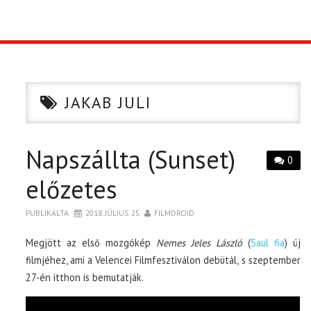
TOP10
KULISSZA
JAKAB JULI
CIKK
Napszállta (Sunset)
PÓLÓ RENDELÉS
0
előzetes
PUBLIKÁLTA
2018. JÚLIUS 25.
FILMDROID
Megjött az első mozgókép
Nemes Jeles László
(
Saul fia
) új
filmjéhez, ami a Velencei Filmfesztiválon debütál, s szeptember
27-én itthon is bemutatják.