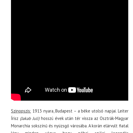
Szinopszis:
1913 nyara, Budapest – a béke utolsó napjai. Leiter
Írisz
(Jakab Juli)
hosszú évek után tér vissza az Osztrák-Magyar
Monarchia sokszínű és nyüzsgő városába. A korán elárvult fiatal