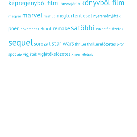
könyvből film
képregényből film
könyvajánló
marvel
megtörtént eset
nyereményjáték
magyar
mashup
satöbbi
remake
poén
reboot
scifielőzetes
pókember
scifi
sequel
star wars
sorozat
thrillerelőzetes
thriller
tv
tv
vígjátékelőzetes
vígjáték
spot
uip
x men
életrajz