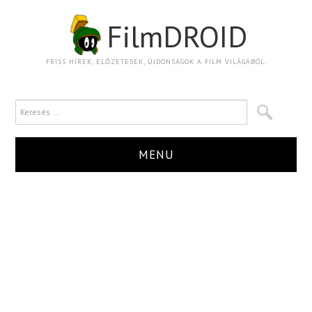
FilmDROID
FRISS HÍREK, ELŐZETESEK, ÚJDONSÁGOK A FILM VILÁGÁBÓL.
MENU
HÍR
TRAILER
KRITIKA
BOXOFFICE