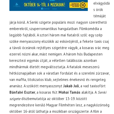
elvágyódá
s örök
témáját
járja körül. A Senki szigete populáris mozi: nagyon szerethető
emberekről, szuperromantikus hangulatban. Filmkomédia a
legjobb fajtából. A sztori három mai fiatalról szól: egy szép
szőke menyasszony elszökik az esküvőjéről, a fekete taxis csaj
a távoli óceánok rejtélyes szigetére vágyik, a kosaras srác meg
ezerrel nőzni akar, mást nemigen. A három hős Budapesten
keresztezi egymás útját, a véletlen találkozás azonban
mindhármuk életét megváltoztatja. A fiatalok meseszerű
hétköznapjaiban sok a váratlan fordulat és a szerelmi zűrzavar,
van maffia, titokzatos klub, sejtelmes énekesnő és rengeteg
ananász. A szökött menyasszonyt
Jakab Juli
, a vad taxisofőrt
Bánfalvi Eszter
, a kosaras fiút
Mohai Tamás
alakítja. A
Senki
szigete
díszbemutatója az október 13-19. között
megrendezésre kerülő Magyar Filmhéten lesz, a nagyközönség
október 16-ától láthatja a mozikban országszerte. A film a