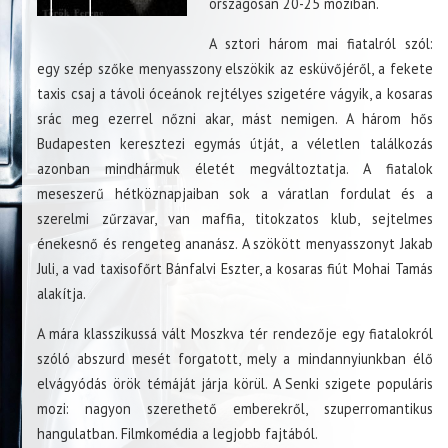
országosan 20-25 moziban.
A sztori három mai fiatalról szól:
egy szép szőke menyasszony elszökik az esküvőjéről, a fekete
taxis csaj a távoli óceánok rejtélyes szigetére vágyik, a kosaras
srác meg ezerrel nőzni akar, mást nemigen. A három hős
Budapesten keresztezi egymás útját, a véletlen találkozás
azonban mindhármuk életét megváltoztatja. A fiatalok
meseszerű hétköznapjaiban sok a váratlan fordulat és a
szerelmi zűrzavar, van maffia, titokzatos klub, sejtelmes
énekesnő és rengeteg ananász. A szökött menyasszonyt Jakab
Juli, a vad taxisofőrt Bánfalvi Eszter, a kosaras fiút Mohai Tamás
alakítja.
A mára klasszikussá vált Moszkva tér rendezője egy fiatalokról
szóló abszurd mesét forgatott, mely a mindannyiunkban élő
elvágyódás örök témáját járja körül. A Senki szigete populáris
mozi: nagyon szerethető emberekről, szuperromantikus
hangulatban. Filmkomédia a legjobb fajtából.