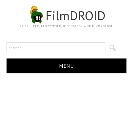
FilmDROID
FRISS HÍREK, ELŐZETESEK, ÚJDONSÁGOK A FILM VILÁGÁBÓL.
MENU
HÍR
TRAILER
KRITIKA
BOXOFFICE