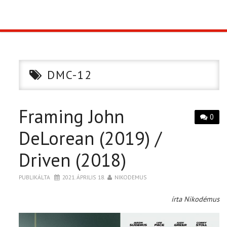
TOP10
KULISSZA
DMC-12
CIKK
Framing John
PÓLÓ RENDELÉS
0
DeLorean (2019) /
Driven (2018)
PUBLIKÁLTA
2021. ÁPRILIS 18.
NIKODEMUS
írta Nikodémus