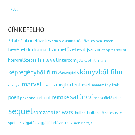
« Júl
CÍMKEFELHŐ
akcióelőzetes
3d
akció
animációelőzetes
bemutatók
animáció
dráma
drámaelőzetes
bevétel
dc
díjszezon
horror
forgatás
hírlevél
intercom
horrorelőzetes
játékból film
kvíz
könyvből film
képregényből film
könyvajánló
marvel
megtörtént eset
nyereményjáték
magyar
mashup
satöbbi
remake
poén
reboot
scifielőzetes
pókember
scifi
sequel
star wars
sorozat
thrillerelőzetes
thriller
tv
tv
vígjátékelőzetes
vígjáték
spot
uip
x men
életrajz