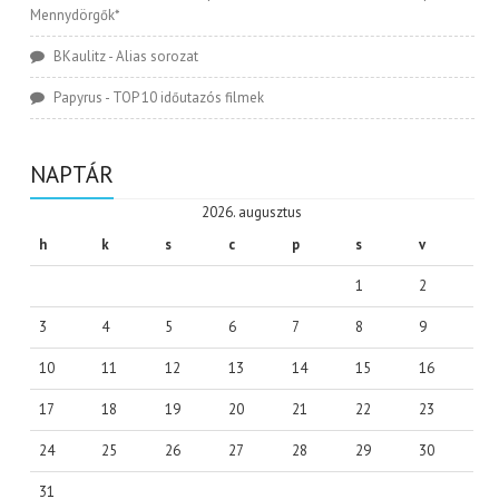
Mennydörgők*
BKaulitz
-
Alias sorozat
Papyrus
-
TOP 10 időutazós filmek
NAPTÁR
2026. augusztus
h
k
s
c
p
s
v
1
2
3
4
5
6
7
8
9
10
11
12
13
14
15
16
17
18
19
20
21
22
23
24
25
26
27
28
29
30
31