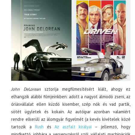
John DeLorean
sztorija megfilmesítésért kiált, ahogy ez
elhangzik alábbi filmjeinkben: adott a nagyot álmodó zseni, az
óriásvállalat ellen küzdő kisember, szép nők és vad partik,
sötét ügyletek és kokain. Az autóipar azonban valamiért
rendre elkerüli az álomgyár figyelmét (a kevés kivételek közé
tartozik a
Rush
és
Az aszfalt királyai
– jellemző, hogy
mindkettő jobbára a versenyzésről szól vállalati machinációk