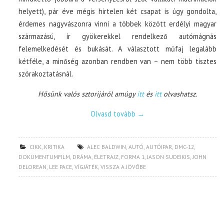
helyett), pár éve mégis hirtelen két csapat is úgy gondolta,
érdemes nagyvászonra vinni a többek között erdélyi magyar
származású, ír gyökerekkel rendelkező autómágnás
felemelkedését és bukását. A választott műfaj legalább
kétféle, a minőség azonban rendben van – nem több tisztes
szórakoztatásnál.
Hősünk valós sztorijáról amúgy
itt
és
itt
olvashatsz.
Olvasd tovább
→
CIKK
,
KRITIKA
ALEC BALDWIN
,
AUTÓ
,
AUTÓIPAR
,
DMC-12
,
DOKUMENTUMFILM
,
DRÁMA
,
ÉLETRAJZ
,
FORMA 1
,
JASON SUDEIKIS
,
JOHN
DELOREAN
,
LEE PACE
,
VÍGJÁTÉK
,
VISSZA A JÖVŐBE