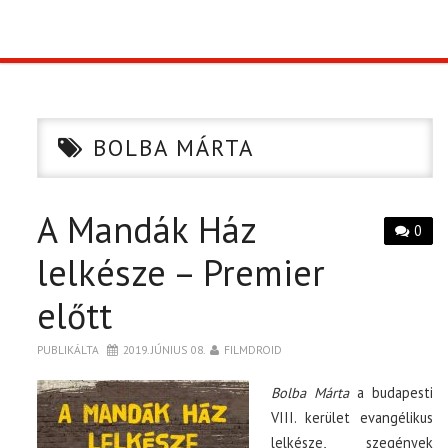
TOP10
KULISSZA
BOLBA MÁRTA
CIKK
A Mandák Ház
PÓLÓ RENDELÉS
0
lelkésze – Premier
előtt
PUBLIKÁLTA
2019. JÚNIUS 08.
FILMDROID
Bolba Márta
a budapesti
VIII. kerület evangélikus
lelkésze, szegények