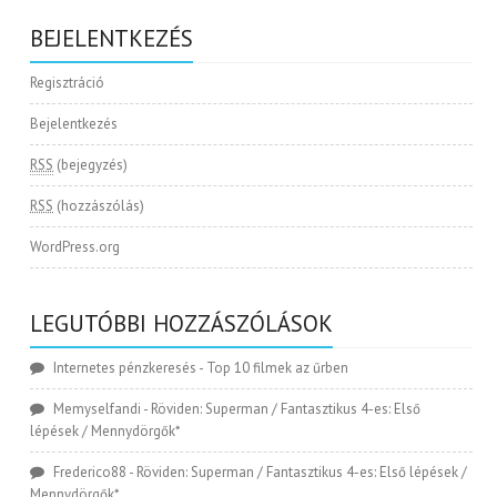
BEJELENTKEZÉS
Regisztráció
Bejelentkezés
RSS
(bejegyzés)
RSS
(hozzászólás)
WordPress.org
LEGUTÓBBI HOZZÁSZÓLÁSOK
Internetes pénzkeresés
-
Top 10 filmek az űrben
Memyselfandi
-
Röviden: Superman / Fantasztikus 4-es: Első
lépések / Mennydörgők*
Frederico88
-
Röviden: Superman / Fantasztikus 4-es: Első lépések /
Mennydörgők*