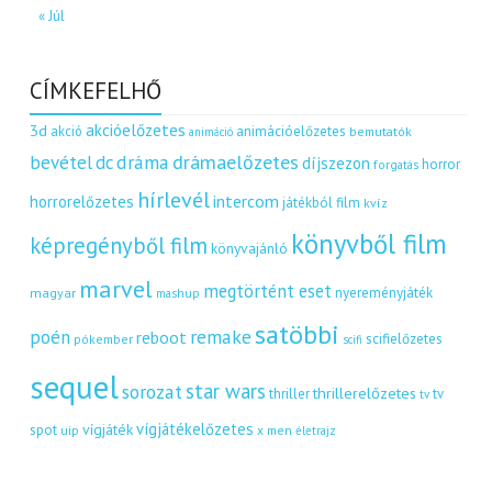
« Júl
CÍMKEFELHŐ
akcióelőzetes
3d
akció
animációelőzetes
bemutatók
animáció
dráma
drámaelőzetes
bevétel
dc
díjszezon
horror
forgatás
hírlevél
intercom
horrorelőzetes
játékból film
kvíz
könyvből film
képregényből film
könyvajánló
marvel
megtörtént eset
nyereményjáték
magyar
mashup
satöbbi
remake
poén
reboot
scifielőzetes
pókember
scifi
sequel
star wars
sorozat
thrillerelőzetes
thriller
tv
tv
vígjátékelőzetes
vígjáték
spot
uip
x men
életrajz