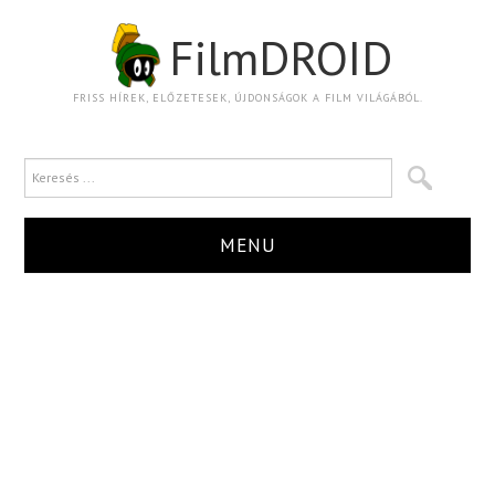
FilmDROID
FRISS HÍREK, ELŐZETESEK, ÚJDONSÁGOK A FILM VILÁGÁBÓL.
MENU
HÍR
TRAILER
KRITIKA
BOXOFFICE