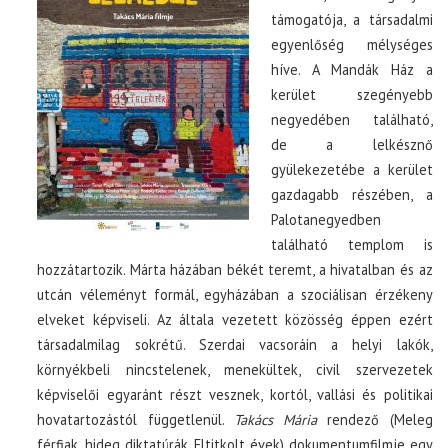
támogatója, a társadalmi
egyenlőség mélységes
híve. A Mandák Ház a
kerület szegényebb
negyedében található,
de a lelkésznő
gyülekezetébe a kerület
gazdagabb részében, a
Palotanegyedben
található templom is
hozzátartozik. Márta házában békét teremt, a hivatalban és az
utcán véleményt formál, egyházában a szociálisan érzékeny
elveket képviseli. Az általa vezetett közösség éppen ezért
társadalmilag sokrétű. Szerdai vacsoráin a helyi lakók,
környékbeli nincstelenek, menekültek, civil szervezetek
képviselői egyaránt részt vesznek, kortól, vallási és politikai
hovatartozástól függetlenül.
Takács Mária
rendező (Meleg
férfiak, hideg diktatúrák, Eltitkolt évek) dokumentumfilmje egy