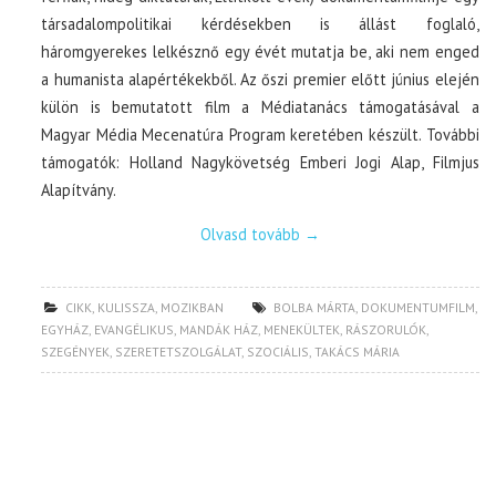
társadalompolitikai kérdésekben is állást foglaló,
háromgyerekes lelkésznő egy évét mutatja be, aki nem enged
a humanista alapértékekből. Az őszi premier előtt június elején
külön is bemutatott film a Médiatanács támogatásával a
Magyar Média Mecenatúra Program keretében készült. További
támogatók: Holland Nagykövetség Emberi Jogi Alap, Filmjus
Alapítvány.
Olvasd tovább
→
CIKK
,
KULISSZA
,
MOZIKBAN
BOLBA MÁRTA
,
DOKUMENTUMFILM
,
EGYHÁZ
,
EVANGÉLIKUS
,
MANDÁK HÁZ
,
MENEKÜLTEK
,
RÁSZORULÓK
,
SZEGÉNYEK
,
SZERETETSZOLGÁLAT
,
SZOCIÁLIS
,
TAKÁCS MÁRIA