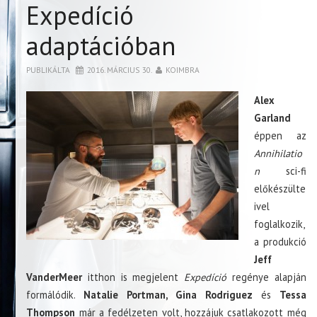
Expedíció
adaptációban
PUBLIKÁLTA
2016. MÁRCIUS 30.
KOIMBRA
Alex
Garland
éppen az
Annihilatio
n
sci-fi
előkészülte
ivel
foglalkozik,
a produkció
Jeff
VanderMeer
itthon is megjelent
Expedíció
regénye alapján
formálódik.
Natalie Portman, Gina Rodriguez
és
Tessa
Thompson
már a fedélzeten volt, hozzájuk csatlakozott még