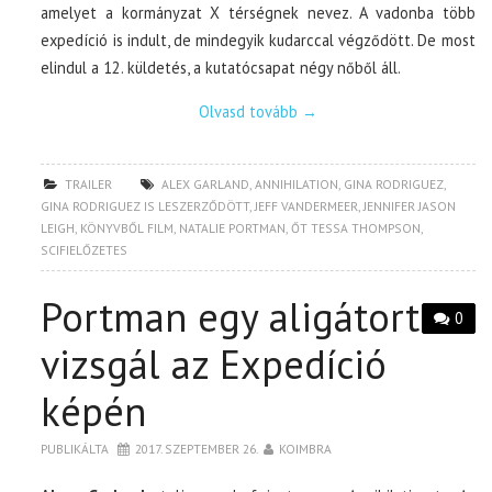
amelyet a kormányzat X térségnek nevez. A vadonba több
expedíció is indult, de mindegyik kudarccal végződött. De most
elindul a 12. küldetés, a kutatócsapat négy nőből áll.
Olvasd tovább
→
TRAILER
ALEX GARLAND
,
ANNIHILATION
,
GINA RODRIGUEZ
,
GINA RODRIGUEZ IS LESZERZŐDÖTT
,
JEFF VANDERMEER
,
JENNIFER JASON
LEIGH
,
KÖNYVBŐL FILM
,
NATALIE PORTMAN
,
ŐT TESSA THOMPSON
,
SCIFIELŐZETES
Portman egy aligátort
0
vizsgál az Expedíció
képén
PUBLIKÁLTA
2017. SZEPTEMBER 26.
KOIMBRA