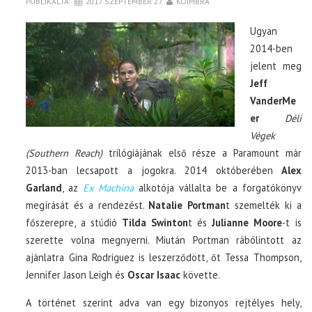
PUBLIKÁLTA
2017. SZEPTEMBER 27.
KOIMBRA
Ugyan
2014-ben
jelent meg
Jeff
VanderMe
er
Déli
Végek
(Southern Reach)
trilógiájának első része a Paramount már
2013-ban lecsapott a jogokra. 2014 októberében
Alex
Garland
, az
Ex Machina
alkotója vállalta be a forgatókönyv
megírását és a rendezést.
Natalie Portman
t szemelték ki a
főszerepre, a stúdió
Tilda Swinton
t és
Julianne Moore
-t is
szerette volna megnyerni. Miután Portman rábólintott az
ajánlatra Gina Rodriguez is leszerződött, őt Tessa Thompson,
Jennifer Jason Leigh és
Oscar Isaac
követte.
A történet szerint adva van egy bizonyos rejtélyes hely,