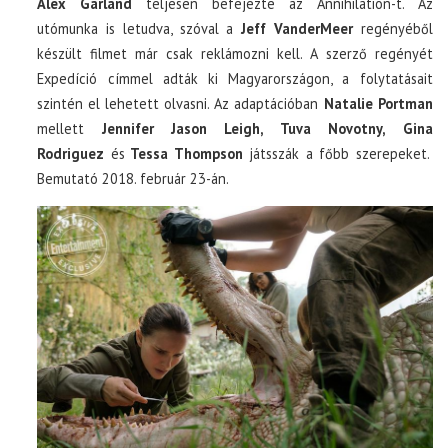
Alex Garland
teljesen befejezte az Annihilation-t. Az
utómunka is letudva, szóval a
Jeff VanderMeer
regényéből
készült filmet már csak reklámozni kell. A szerző regényét
Expedíció címmel adták ki Magyarországon, a folytatásait
szintén el lehetett olvasni. Az adaptációban
Natalie Portman
mellett
Jennifer Jason Leigh, Tuva Novotny, Gina
Rodriguez
és
Tessa Thompson
játsszák a főbb szerepeket.
Bemutató 2018. február 23-án.