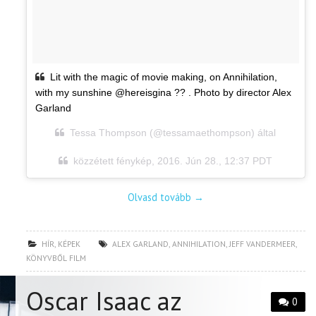
Lit with the magic of movie making, on Annihilation,
with my sunshine @hereisgina ?? . Photo by director Alex
Garland
Tessa Thompson (@tessamaethompson) által
közzétett fénykép,
2016. Jún 28., 12:37 PDT
Olvasd tovább
→
HÍR
,
KÉPEK
ALEX GARLAND
,
ANNIHILATION
,
JEFF VANDERMEER
,
KÖNYVBŐL FILM
Oscar Isaac az
0