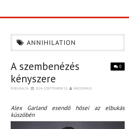
TOP10
KULISSZA
ANNIHILATION
CIKK
A szembenézés
PÓLÓ RENDELÉS
0
kényszere
PUBLIKÁLTA
2024. SZEPTEMBER 15.
NIKODEMUS
Alex Garland esendő hősei az elbukás
küszöbén