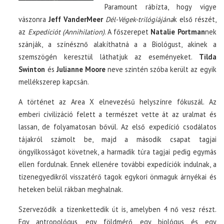
Paramount rábízta, hogy vigye
vászonra
Jeff VanderMeer
Dél-Végek-trilógiájána
k első részét,
az
Expedíciót (Annihilation)
. A főszerepet
Natalie Portman
nek
szánják, a színésznő alakíthatná a a Biológust, akinek a
szemszögén keresztül láthatjuk az eseményeket.
Tilda
Swinton
és
Julianne Moore
neve szintén szóba került az egyik
mellékszerep kapcsán.
A történet az Area X elnevezésű helyszínre fókuszál. Az
emberi civilizáció felett a természet vette át az uralmat és
lassan, de folyamatosan bővül. Az első expedíció csodálatos
tájakról számolt be, majd a második csapat tagjai
öngyilkosságot követnek, a harmadik túra tagjai pedig egymás
ellen fordulnak. Ennek ellenére további expedíciók indulnak, a
tizenegyedikről visszatérő tagok egykori önmaguk árnyékai és
heteken belül rákban meghalnak.
Szerveződik a tizenkettedik út is, amelyben 4 nő vesz részt.
Egy antropológus, egy földmérő, egy biológus és egy