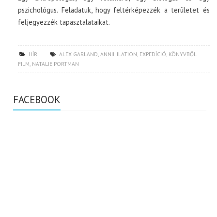
pszichológus. Feladatuk, hogy feltérképezzék a területet és
feljegyezzék tapasztalataikat.
HÍR
ALEX GARLAND
,
ANNIHILATION
,
EXPEDÍCIÓ
,
KÖNYVBŐL
FILM
,
NATALIE PORTMAN
FACEBOOK