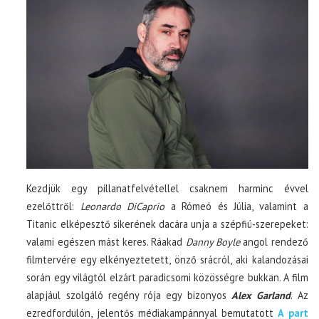
Kezdjük egy pillanatfelvétellel csaknem harminc évvel
ezelőttről:
Leonardo DiCaprio
a Rómeó és Júlia, valamint a
Titanic elképesztő sikerének dacára unja a szépfiú-szerepeket:
valami egészen mást keres. Ráakad
Danny Boyle
angol rendező
filmtervére egy elkényeztetett, önző srácról, aki kalandozásai
során egy világtól elzárt paradicsomi közösségre bukkan. A film
alapjául szolgáló regény rója egy bizonyos
Alex Garland
. Az
ezredfordulón, jelentős médiakampánnyal bemutatott
A part