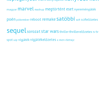
marvel
megtörtént eset
nyereményjáték
magyar
mashup
satöbbi
remake
poén
reboot
scifielőzetes
pókember
scifi
sequel
star wars
sorozat
thrillerelőzetes
thriller
tv
tv
vígjátékelőzetes
vígjáték
spot
uip
x men
életrajz