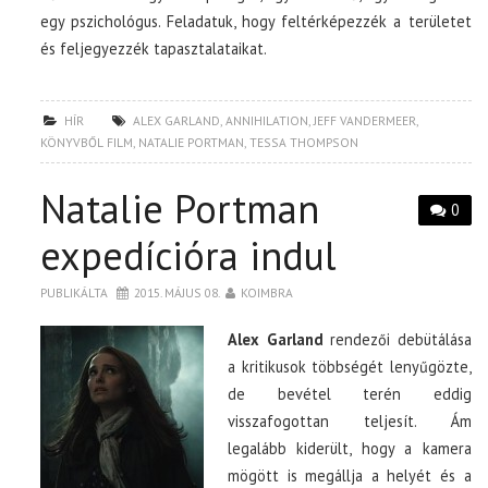
egy pszichológus. Feladatuk, hogy feltérképezzék a területet
és feljegyezzék tapasztalataikat.
HÍR
ALEX GARLAND
,
ANNIHILATION
,
JEFF VANDERMEER
,
KÖNYVBŐL FILM
,
NATALIE PORTMAN
,
TESSA THOMPSON
Natalie Portman
0
expedícióra indul
PUBLIKÁLTA
2015. MÁJUS 08.
KOIMBRA
Alex Garland
rendezői debütálása
a kritikusok többségét lenyűgözte,
de bevétel terén eddig
visszafogottan teljesít. Ám
legalább kiderült, hogy a kamera
mögött is megállja a helyét és a