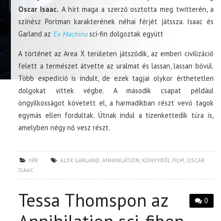
Oscar Isaac.
A hírt maga a szerző osztotta meg twitterén, a
színész Portman karakterének néhai férjét játssza. Isaac és
Garland az
Ex Machina
sci-fin dolgoztak együtt
A történet az Area X területen játszódik, az emberi civilizáció
felett a természet átvette az uralmat és lassan, lassan bővül.
Több expedíció is indult, de ezek tagjai olykor érthetetlen
dolgokat vittek végbe. A második csapat például
öngyilkosságot követett el, a harmadikban részt vevő tagok
egymás ellen fordultak. Útnak indul a tizenkettedik túra is,
amelyben négy nő vesz részt.
HÍR
ALEX GARLAND
,
ANNIHILATION
,
KÖNYVBŐL FILM
,
OSCAR
ISAAC
Tessa Thomspon az
0