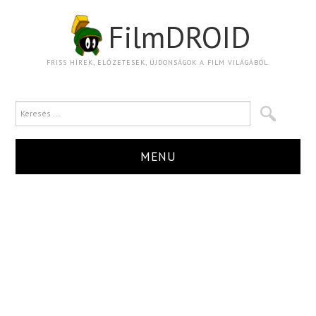
FilmDROID
FRISS HÍREK, ELŐZETESEK, ÚJDONSÁGOK A FILM VILÁGÁBÓL.
MENU
HÍR
TRAILER
KRITIKA
BOXOFFICE