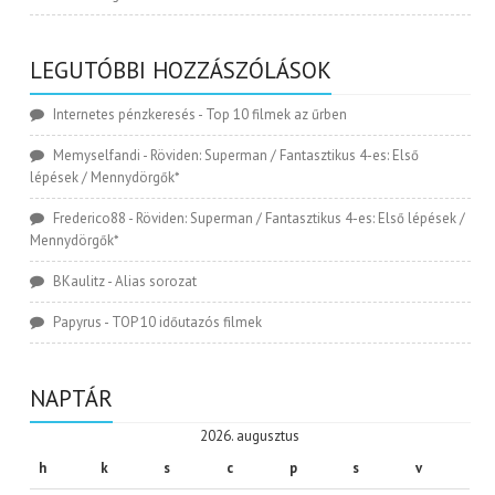
LEGUTÓBBI HOZZÁSZÓLÁSOK
Internetes pénzkeresés
-
Top 10 filmek az űrben
Memyselfandi
-
Röviden: Superman / Fantasztikus 4-es: Első
lépések / Mennydörgők*
Frederico88
-
Röviden: Superman / Fantasztikus 4-es: Első lépések /
Mennydörgők*
BKaulitz
-
Alias sorozat
Papyrus
-
TOP 10 időutazós filmek
NAPTÁR
2026. augusztus
h
k
s
c
p
s
v