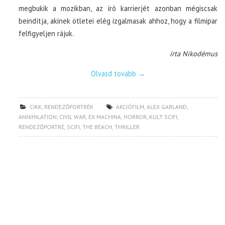
megbukik a mozikban, az író karrierjét azonban mégiscsak
beindítja, akinek ötletei elég izgalmasak ahhoz, hogy a filmipar
felfigyeljen rájuk.
írta Nikodémus
Olvasd tovább
→
CIKK
,
RENDEZŐPORTRÉK
AKCIÓFILM
,
ALEX GARLAND
,
ANNIHILATION
,
CIVIL WAR
,
EX MACHINA
,
HORROR
,
KULT SCIFI
,
RENDEZŐPORTRÉ
,
SCIFI
,
THE BEACH
,
THRILLER