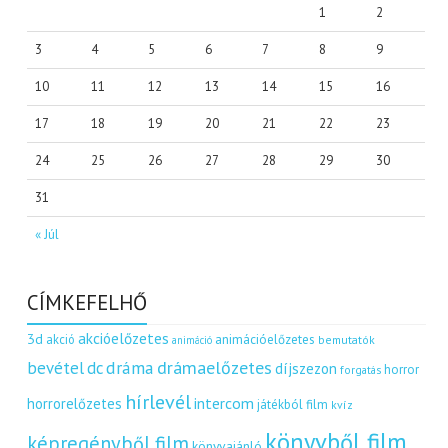
1
2
3
4
5
6
7
8
9
10
11
12
13
14
15
16
17
18
19
20
21
22
23
24
25
26
27
28
29
30
31
« Júl
CÍMKEFELHŐ
akcióelőzetes
3d
akció
animációelőzetes
bemutatók
animáció
dráma
drámaelőzetes
bevétel
dc
díjszezon
horror
forgatás
hírlevél
intercom
horrorelőzetes
játékból film
kvíz
könyvből film
képregényből film
könyvajánló