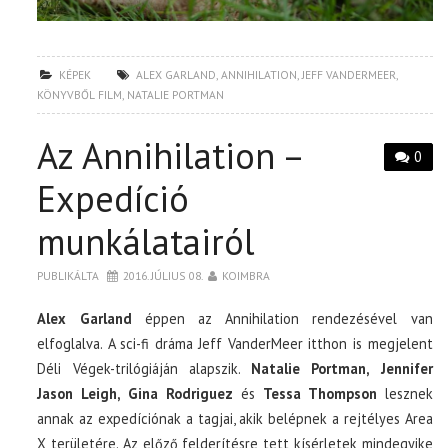
KÉPEK
ALEX GARLAND
,
ANNIHILATION
,
JEFF VANDERMEER
,
KÖNYVBŐL FILM
,
NATALIE PORTMAN
Az Annihilation –
0
Expedíció
munkálatairól
PUBLIKÁLTA
2016. JÚLIUS 08.
KOIMBRA
Alex Garland
éppen az Annihilation rendezésével van
elfoglalva. A sci-fi dráma Jeff VanderMeer itthon is megjelent
Déli Végek-trilógiáján alapszik.
Natalie Portman, Jennifer
Jason Leigh, Gina Rodriguez
és
Tessa Thompson
lesznek
annak az expedíciónak a tagjai, akik belépnek a rejtélyes Area
X területére. Az előző felderítésre tett kísérletek mindegyike