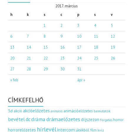
2017. március
h
k
s
c
p
s
v
1
2
3
4
5
6
7
8
9
10
11
12
13
14
15
16
17
18
19
20
21
22
23
24
25
26
27
28
29
30
31
« feb
ápr »
CÍMKEFELHŐ
akcióelőzetes
3d
akció
animációelőzetes
bemutatók
animáció
dráma
drámaelőzetes
bevétel
dc
díjszezon
horror
forgatás
hírlevél
intercom
horrorelőzetes
játékból film
kvíz