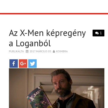
TOP10
KULISSZA
Az X-Men képregény
1
CIKK
a Loganból
PUBLIKÁLTA
2017. MÁRCIUS 05.
KOIMBRA
PÓLÓ RENDELÉS