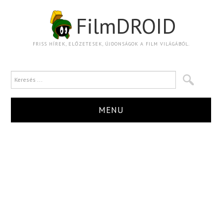
FilmDROID
FRISS HÍREK, ELŐZETESEK, ÚJDONSÁGOK A FILM VILÁGÁBÓL.
MENU
HÍR
TRAILER
KRITIKA
BOXOFFICE