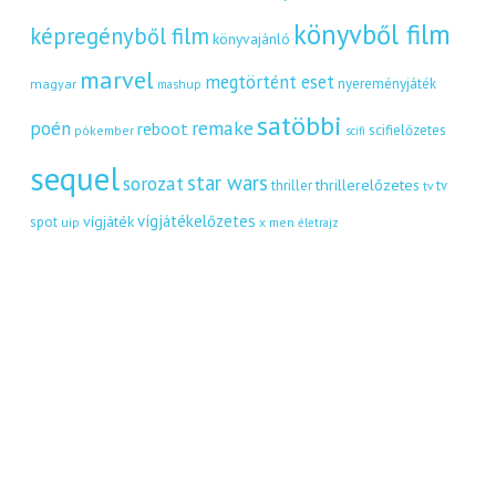
könyvből film
képregényből film
könyvajánló
marvel
megtörtént eset
nyereményjáték
magyar
mashup
satöbbi
remake
poén
reboot
scifielőzetes
pókember
scifi
sequel
star wars
sorozat
thrillerelőzetes
thriller
tv
tv
vígjátékelőzetes
vígjáték
spot
uip
x men
életrajz