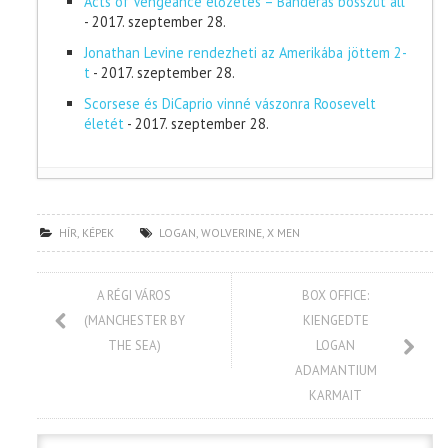
Acts of Vengeance előzetes – Banderas bosszút áll
- 2017. szeptember 28.
Jonathan Levine rendezheti az Amerikába jöttem 2-
t
- 2017. szeptember 28.
Scorsese és DiCaprio vinné vászonra Roosevelt
életét
- 2017. szeptember 28.
HÍR
,
KÉPEK
LOGAN
,
WOLVERINE
,
X MEN
A RÉGI VÁROS
BOX OFFICE:
(MANCHESTER BY
KIENGEDTE
THE SEA)
LOGAN
ADAMANTIUM
KARMAIT