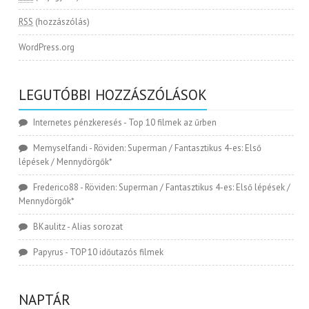
RSS
(hozzászólás)
WordPress.org
LEGUTÓBBI HOZZÁSZÓLÁSOK
Internetes pénzkeresés
-
Top 10 filmek az űrben
Memyselfandi
-
Röviden: Superman / Fantasztikus 4-es: Első
lépések / Mennydörgők*
Frederico88
-
Röviden: Superman / Fantasztikus 4-es: Első lépések /
Mennydörgők*
BKaulitz
-
Alias sorozat
Papyrus
-
TOP 10 időutazós filmek
NAPTÁR