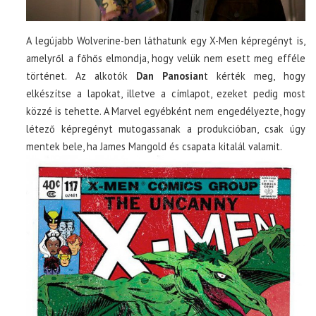
A legújabb Wolverine-ben láthatunk egy X-Men képregényt is,
amelyről a főhős elmondja, hogy velük nem esett meg efféle
történet. Az alkotók
Dan Panosian
t kérték meg, hogy
elkészítse a lapokat, illetve a címlapot, ezeket pedig most
közzé is tehette. A Marvel egyébként nem engedélyezte, hogy
létező képregényt mutogassanak a produkcióban, csak úgy
mentek bele, ha James Mangold és csapata kitalál valamit.