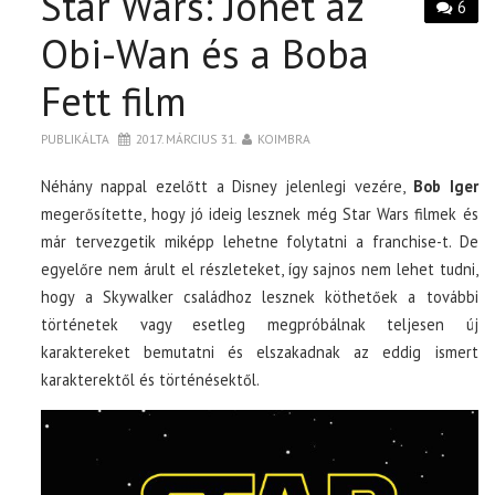
Star Wars: Jöhet az
6
Obi-Wan és a Boba
Fett film
PUBLIKÁLTA
2017. MÁRCIUS 31.
KOIMBRA
Néhány nappal ezelőtt a Disney jelenlegi vezére,
Bob Iger
megerősítette, hogy jó ideig lesznek még Star Wars filmek és
már tervezgetik miképp lehetne folytatni a franchise-t. De
egyelőre nem árult el részleteket, így sajnos nem lehet tudni,
hogy a Skywalker családhoz lesznek köthetőek a további
történetek vagy esetleg megpróbálnak teljesen új
karaktereket bemutatni és elszakadnak az eddig ismert
karakterektől és történésektől.