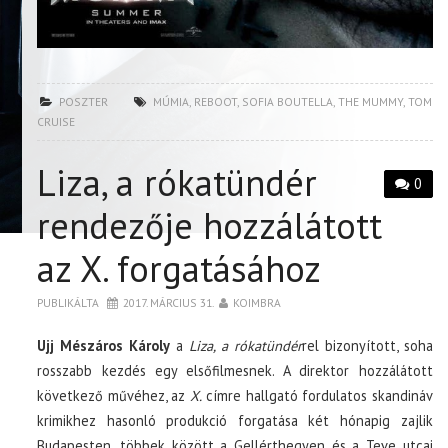
POSZTER
MÚMIA
,
REBOOT
,
SOFIA BOUTELLA
,
THE MUMMY
,
TOM
CRUISE
Liza, a rókatündér
0
rendezője hozzálátott
az X. forgatásához
PUBLIKÁLTA
2017. MÁRCIUS 31.
KOIMBRA
Ujj Mészáros Károly
a
Liza, a rókatündér
rel bizonyított, soha
rosszabb kezdés egy elsőfilmesnek. A direktor hozzálátott
következő művéhez, az
X.
címre hallgató fordulatos skandináv
krimikhez hasonló produkció forgatása két hónapig zajlik
Budapesten, többek között a Gellérthegyen és a Teve utcai