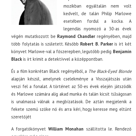
mozikban egyáltalán nem volt
kedvelt, de talán Philip Marlowe
esetében fordul a kocka. A
legendás nyomozó a 30-as évek
végén mutatkozott be
Raymond Chandler
regényében, majd
több folytatás is született. Később
Robert B. Parker
is írt két
könyvet Marlowe-val a főszerepben, legutóbb pedig
Benjamin
Black
is írt krimit a detektívvel a középpontban.
És a film konkrétan Black regényéből, a
The Black-Eyed Blonde
alapján készül, amelynek cselekménye a Visszajátszás után
veszi fel a fonalat. A történet az 50-es évek elején játszódik
és Marlowe számára alig akad munka és talán kicsit túlságosan
is unalmassá válnak a megbízatások. De aztán megjelenik a
fekete szemű szőke nő és arra kéri, hogy keresse meg eltűnt
szeretőjét
A forgatókönyvet
William Monahan
szállította le. Rendező