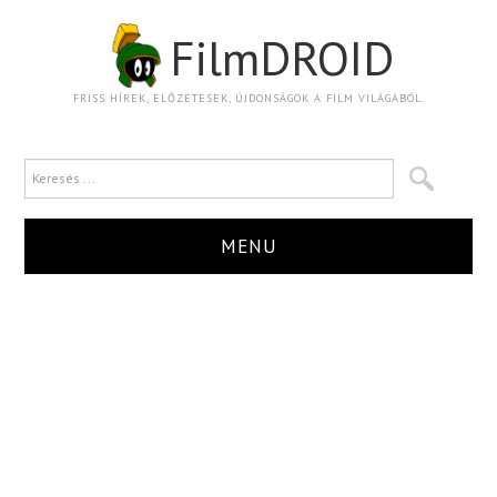
FilmDROID
FRISS HÍREK, ELŐZETESEK, ÚJDONSÁGOK A FILM VILÁGÁBÓL.
MENU
HÍR
TRAILER
KRITIKA
BOXOFFICE