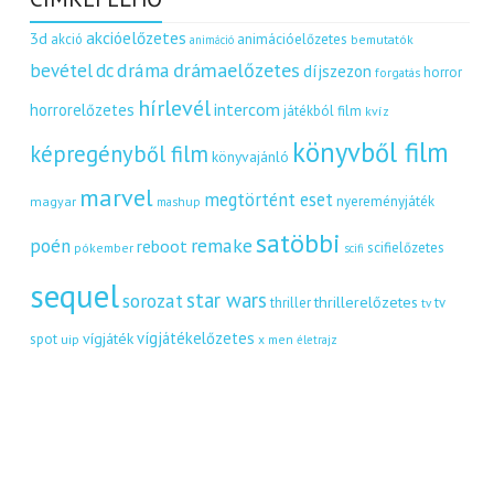
akcióelőzetes
3d
akció
animációelőzetes
bemutatók
animáció
dráma
drámaelőzetes
bevétel
dc
díjszezon
horror
forgatás
hírlevél
intercom
horrorelőzetes
játékból film
kvíz
könyvből film
képregényből film
könyvajánló
marvel
megtörtént eset
nyereményjáték
magyar
mashup
satöbbi
remake
poén
reboot
scifielőzetes
pókember
scifi
sequel
star wars
sorozat
thrillerelőzetes
thriller
tv
tv
vígjátékelőzetes
vígjáték
spot
uip
x men
életrajz