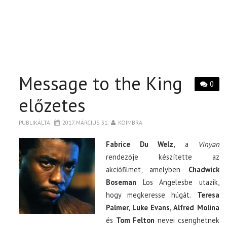
Message to the King
0
előzetes
PUBLIKÁLTA
2017. MÁRCIUS 31.
KOIMBRA
Fabrice Du Welz,
a
Vinyan
rendezője készítette az
akciófilmet, amelyben
Chadwick
Boseman
Los Angelesbe utazik,
hogy megkeresse húgát.
Teresa
Palmer, Luke Evans, Alfred Molina
és
Tom Felton
nevei csenghetnek