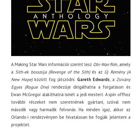
A Making Star Wars információi szerint lesz
Obi-Wan
film, amely
a
Sith-ek bosszúja (Revenge of the Sith)
és az
Új Remény (A
New Hope)
között fog játszódni.
Gareth Edwards
, a
Zsivány
Egyes (Rogue One)
rendezője dirigálhatna a forgatáson és
Ewan McGregor alakíthatná ismét a jedi mestert. A spin offhoz
további részeket nem szeretnének gyártani, szóval nem
második vagy harmadik felvonás. Ha minden igaz, akkor az
Orlando-i rendezvényen be hivatalosan be fogják jelenteni a
projektet.