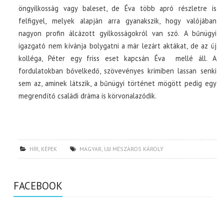
öngyilkosság vagy baleset, de Éva több apró részletre is
felfigyel, melyek alapján arra gyanakszik, hogy valójában
nagyon profin álcázott gyilkosságokról van szó. A bűnügyi
igazgató nem kívánja bolygatni a már lezárt aktákat, de az új
kolléga, Péter egy friss eset kapcsán Éva mellé áll. A
fordulatokban bővelkedő, szövevényes krimiben lassan senki
sem az, aminek látszik, a bűnügyi történet mögött pedig egy
megrendítő családi dráma is körvonalazódik.
HÍR
,
KÉPEK
MAGYAR
,
UJJ MÉSZÁROS KÁROLY
FACEBOOK