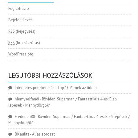
Regisztráció
Bejelentkezés
RSS
(bejegyzés)
RSS
(hozzászólás)
WordPress.org
LEGUTÓBBI HOZZÁSZÓLÁSOK
Internetes pénzkeresés
-
Top 10 filmek az űrben
Memyselfandi
-
Röviden: Superman / Fantasztikus 4-es: Első
lépések / Mennydörgők*
Frederico88
-
Röviden: Superman / Fantasztikus 4-es: Első lépések /
Mennydörgők*
BKaulitz
-
Alias sorozat