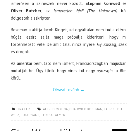
ismerősen a színészek nevei között.
Stephen Cornwell
és
Oliver Butcher
, az
Ismeretlen férfi (The Unknown)
írói
dolgoztak a szkripten.
Boseman alakítja Jacob Kinget, aki egyáltalán nem tudja elérni
húgát, ezért saját maga próbálja kideríteni, hogy mi
történhetett vele. De amit talál nincs ínyére: Gyilkosság, szex
és drogok.
Az amerikai bemutató nem ismert, Franciaországban májusban
mutatják be. Úgy tűnik, hogy nincs túl nagy nyüzsgés a film
körül.
Olvasd tovább
→
TRAILER
ALFRED MOLINA
,
CHADWICK BOSEMAN
,
FABRICE DU
WELZ
,
LUKE EVANS
,
TERESA PALMER