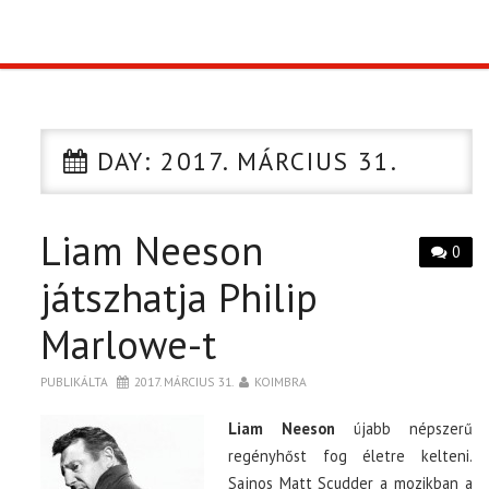
TOP10
KULISSZA
DAY:
2017. MÁRCIUS 31.
CIKK
Liam Neeson
PÓLÓ RENDELÉS
0
játszhatja Philip
Marlowe-t
PUBLIKÁLTA
2017. MÁRCIUS 31.
KOIMBRA
Liam Neeson
újabb népszerű
regényhőst fog életre kelteni.
Sajnos Matt Scudder a mozikban a