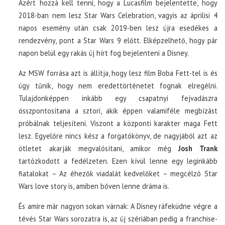
Azért hozzá kell tenni, hogy a Lucasfilm bejelentette, hogy
2018-ban nem lesz Star Wars Celebration, vagyis az áprilisi 4
napos esemény után csak 2019-ben lesz újra esedékes a
rendezvény, pont a Star Wars 9 előtt. Elképzelhető, hogy pár
napon belül egy rakás új hírt fog bejelenteni a Disney.
Az MSW forrása azt is állítja, hogy lesz film Boba Fett-tel is és
úgy tűnik, hogy nem eredettörténetet fognak elregélni.
Tulajdonképpen inkább egy csapatnyi fejvadászra
összpontosítana a sztori, akik éppen valamiféle megbízást
próbálnak teljesíteni. Viszont a központi karakter maga Fett
lesz. Egyelőre nincs kész a forgatókönyv, de nagyjából azt az
ötletet akarják megvalósítani, amikor még
Josh Trank
tartózkodott a fedélzeten. Ezen kívül lenne egy leginkább
fiatalokat – Az éhezők viadalát kedvelőket – megcélzó Star
Wars love story is, amiben bőven lenne dráma is.
És amire már nagyon sokan várnak: A Disney ráfeküdne végre a
tévés Star Wars sorozatra is, az új szériában pedig a franchise-