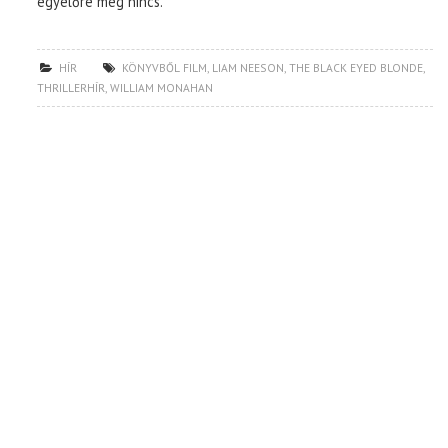
egyelőre még nincs.
HÍR
KÖNYVBŐL FILM
,
LIAM NEESON
,
THE BLACK EYED BLONDE
,
THRILLERHÍR
,
WILLIAM MONAHAN