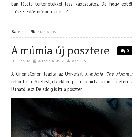
ban látott történetekkel lesz kapcsolatos. De hogy ebből
élőszereplős műsor lesz-e….?
HÍR
STAR WARS
A múmia új posztere
0
PUBLIKÁLTA
2017. MÁRCIUS 31.
KOIMBRA
A CinemaConon leadta az Universal
A múmia (The Mummy)
reboot új előzetest, elviekben pár nap múlva az interneten is
látható lesz. De addig is itt a poszter.