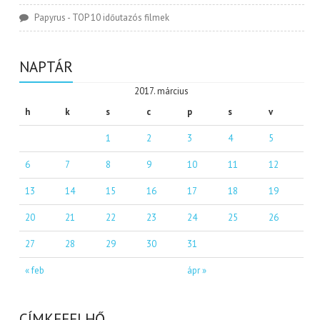
Papyrus
-
TOP 10 időutazós filmek
NAPTÁR
2017. március
h
k
s
c
p
s
v
1
2
3
4
5
6
7
8
9
10
11
12
13
14
15
16
17
18
19
20
21
22
23
24
25
26
27
28
29
30
31
« feb
ápr »
CÍMKEFELHŐ