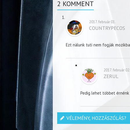
2 KOMMENT
2017. február 01.
COUNTRYPECOS
Ezt nàlunk tuti nem fogjàk mozikba
2017. február 02
ZERUL
Pedig lehet többet érnénk v
VÉLEMÉNY, HOZZÁSZÓLÁS?