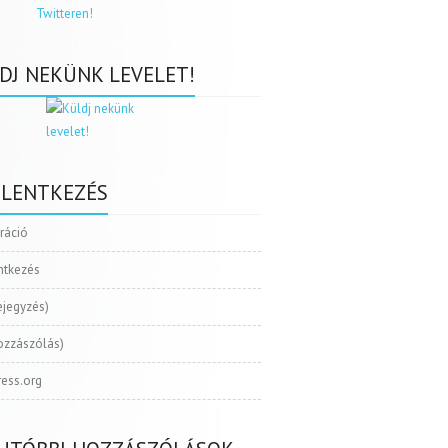
DJ NEKÜNK LEVELET!
ELENTKEZÉS
tráció
ntkezés
ejegyzés)
ozzászólás)
ess.org