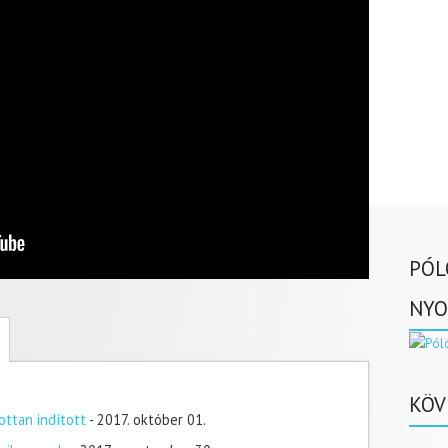
PÓL
NYO
KÖV
ottan indított
- 2017. október 01.