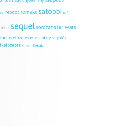
örtént eset
poén
nyereményjáték
satöbbi
remake
reboot
ber
scifi
sequel
star wars
sorozat
őzetes
thrillerelőzetes
vígjáték
tv spot
uip
tv
tékelőzetes
x men
életrajz