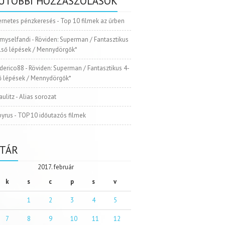
UTÓBBI HOZZÁSZÓLÁSOK
ernetes pénzkeresés
-
Top 10 filmek az űrben
myselfandi
-
Röviden: Superman / Fantasztikus
Első lépések / Mennydörgők*
ederico88
-
Röviden: Superman / Fantasztikus 4-
ső lépések / Mennydörgők*
aulitz
-
Alias sorozat
pyrus
-
TOP 10 időutazós filmek
TÁR
2017. február
k
s
c
p
s
v
1
2
3
4
5
7
8
9
10
11
12