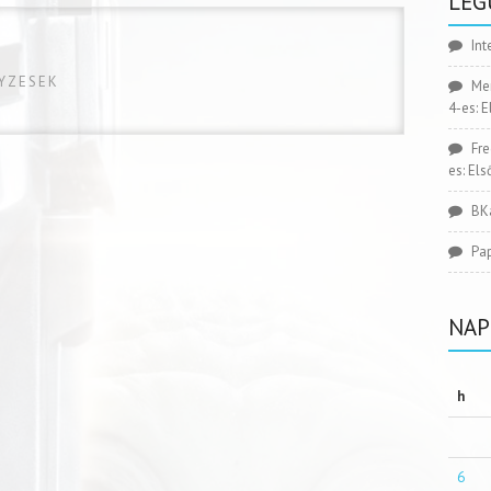
LEG
Int
GYZESEK
Me
4-es: 
Fr
es: El
BK
Pa
NAP
h
6