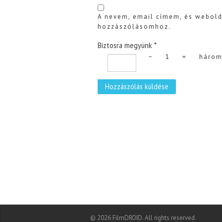
A nevem, email címem, és webol
hozzászólásomhoz.
Biztosra megyünk
*
−
1
=
háro
© 2026 FilmDROID. All rights reserved.