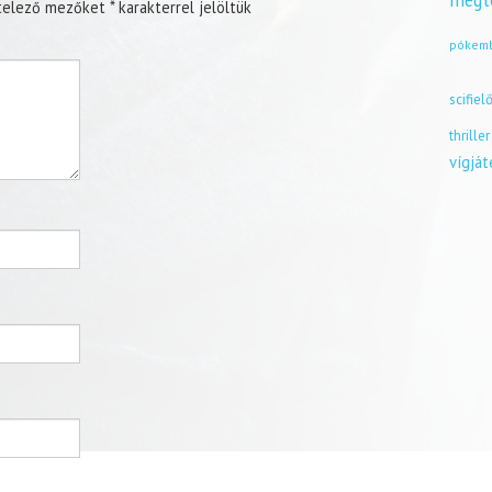
megt
telező mezőket
*
karakterrel jelöltük
pókem
scifiel
thriller
vígjá