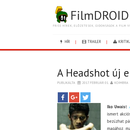
FilmDROID
FRISS HÍREK, ELŐZETESEK, ÚJDONSÁGOK A FILM V
HÍR
TRAILER
KRITIK
A Headshot új e
PUBLIKÁLTA
2017. FEBRUÁR 01.
KOIMBRA
Iko Uwais
t
ismert akció
bezúzhat pá
magához, maj