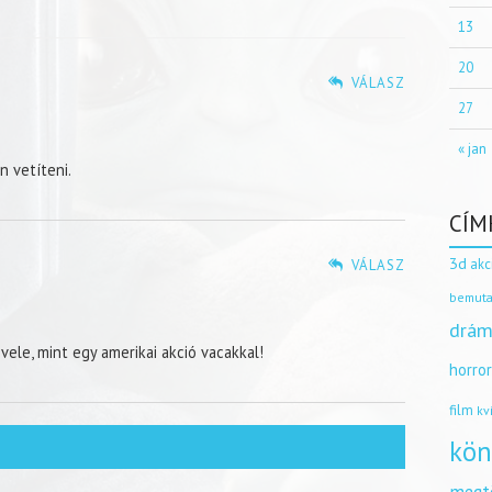
13
20
VÁLASZ
27
« jan
n vetíteni.
CÍM
3d
akc
.
VÁLASZ
bemuta
drám
ele, mint egy amerikai akció vacakkal!
horro
film
kv
kön