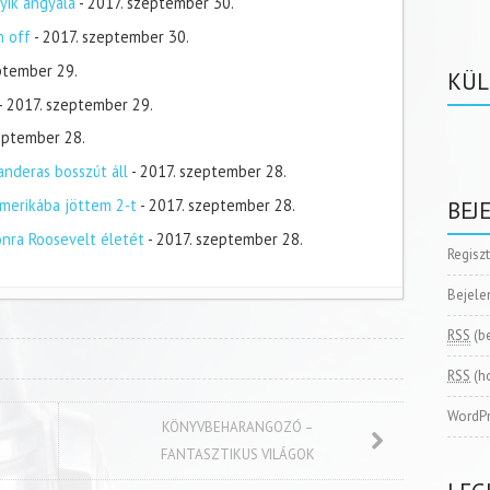
yik angyala
- 2017. szeptember 30.
n off
- 2017. szeptember 30.
ptember 29.
KÜL
- 2017. szeptember 29.
zeptember 28.
nderas bosszút áll
- 2017. szeptember 28.
merikába jöttem 2-t
- 2017. szeptember 28.
BEJ
onra Roosevelt életét
- 2017. szeptember 28.
Regisz
Bejele
RSS
(b
RSS
(h
WordPr
KÖNYVBEHARANGOZÓ –
FANTASZTIKUS VILÁGOK