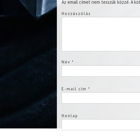
Az email címet nem tesszük közzé.
A kö
Hozzászólás
Név
*
E-mail cím
*
Honlap