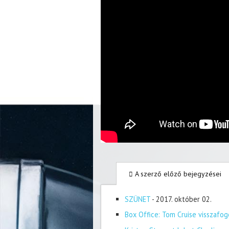
A szerző előző bejegyzései
SZÜNET
- 2017. október 02.
Box Office: Tom Cruise visszafog