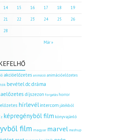
14
15
16
17
18
19
21
22
23
24
25
26
28
Már »
KEFELHŐ
akcióelőzetes
ió
animációelőzetes
animáció
dráma
bevétel
dc
tók
aelőzetes
díjszezon
horror
forgatás
hírlevél
intercom
relőzetes
játékból
képregényből film
könyvajánló
íz
yvből film
marvel
magyar
mashup