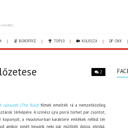
ILÁGÁBÓL.
A
BOXOFFICE
TOP10
KULISSZA
CIKK
lőzetese
FAC
2
A rajtaütés (The Raid)
filmek emelték rá a nemzetközileg
sztárok térképére. A színész újra porrá törhet pár csontot,
r koponyát, a
Headshot
-ban karaktere emlékek nélkül tér
d amikor ismét beugrik neki pár múltbéli dolog, elindul,