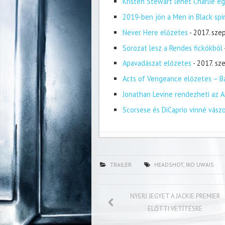
Kristen Stewart lehet Charlie eg
2019-ben jön a Men in Black spi
Never Here előzetes
- 2017. sze
Sorozat lesz a Rendes fickókból
Apavadászat előzetes
- 2017. s
Acts of Vengeance előzetes – Ba
Jonathan Levine rendezheti az A
Scorsese és DiCaprio vinné vász
TRAILER
HEADSHOT
,
IKO UWAIS
NYERJ JEGYET A JACKIE PREMIER
ELŐTTI VETÍTÉSRE