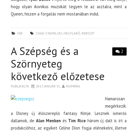
hogy olyan ikonikus muzsikát tegyen le az asztalra, mint a
Queen, hiszen a forgatás nem mostanában indul.
HÍR
CHAD STAHELSKI
,
HEGYLAKÓ
,
REBOOT
A Szépség és a
2
Szörnyeteg
következő előzetese
PUBLIKÁLTA
2017. JANUÁR 31.
KOIMBRA
Hamarosan
megérkezik
a Disney új élőszereplő fantasy filmje. Lesznek ismerős
dallamok, de
Alan Menken
és
Tim Rice
három új dalt is írt a
produkcióhoz, az egyiket Celine Dion fogja elénekelni, illetve