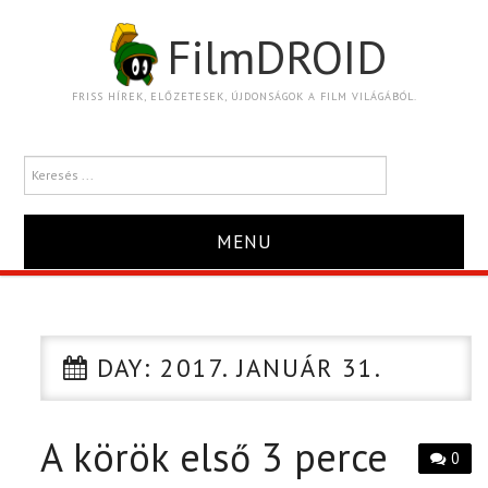
FilmDROID
FRISS HÍREK, ELŐZETESEK, ÚJDONSÁGOK A FILM VILÁGÁBÓL.
MENU
HÍR
TRAILER
DAY:
2017. JANUÁR 31.
KRITIKA
A körök első 3 perce
0
BOXOFFICE