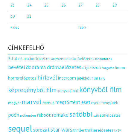
23
24
25
26
27
28
29
30
31
« dec
feb »
CÍMKEFELHŐ
akcióelőzetes
3d
akció
animációelőzetes
bemutatók
animáció
dráma
drámaelőzetes
bevétel
dc
díjszezon
horror
forgatás
hírlevél
intercom
horrorelőzetes
játékból film
kvíz
könyvből film
képregényből film
könyvajánló
marvel
megtörtént eset
nyereményjáték
magyar
mashup
satöbbi
remake
poén
reboot
scifielőzetes
pókember
scifi
sequel
star wars
sorozat
thrillerelőzetes
thriller
tv
tv