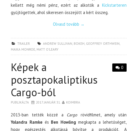
kellett még némi pénz, ezért az alkotók a
Kickstarteren
gyűjtögettek, ahol sikeresen összejött a kért összeg.
Olvasd tovább
→
TRAILER
ANDREW SULLIVAN
,
BOKEH
,
GEOFFREY ORTHWEIN
,
MAIKA MONROE
,
MATT O’LEARY
Képek a
0
posztapokaliptikus
Cargo-ból
PUBLIKÁLTA
2017. JANUÁR 31.
KOIMBRA
2013-ban tették közzé a
Cargo
rövidfilmet, amely után
Yolandra Ramke
és
Ben Howling
megkapta a lehetőséget,
hogy egészestés alkotássá bővítse a produkciót. A