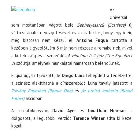
Az
Universal
sem mostanában vágott bele
Sebhelyesarcú (Scarface)
új
változatának tervezgetésével és az is biztos, hogy egy ideig
még biztosan nem készül el.
Antoine Fuqua
tartotta a
kezében a gyeplőt, ám ő már nem részese a remake-nek, mivel
a kötelesség és a szerződés
A védelmező 2-höz (The Equalizer
2
) szólítja, amelynek munkálatai hamarosan belendülnek.
Fuqua ugyan távozott, de
Diego Luna
fellépdelt a fedélzetre,
a színész alakíthatná a címszereplőt. Luna tavaly játszott a
Zsivány Egyesben (Rogue One)
és
Az utolsó emberig (Blood
Father)
akcióban.
A forgatókönyvön
David Ayer
és
Jonathan Herman
is
dolgozott, a legutóbbi verziót
Terence Winter
adta ki kezei
közül.