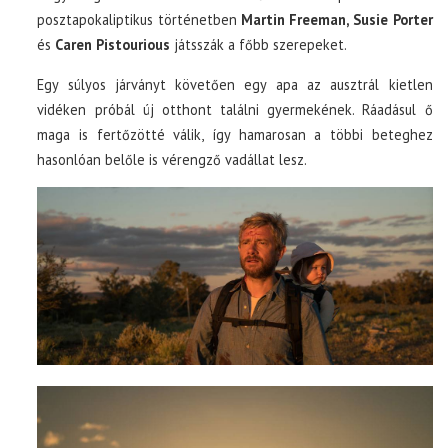
posztapokaliptikus történetben
Martin Freeman, Susie Porter
és
Caren Pistourious
játsszák a főbb szerepeket.
Egy súlyos járványt követően egy apa az ausztrál kietlen
vidéken próbál új otthont találni gyermekének. Ráadásul ő
maga is fertőzötté válik, így hamarosan a többi beteghez
hasonlóan belőle is vérengző vadállat lesz.