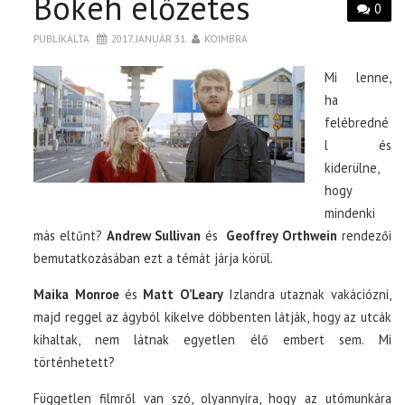
Bokeh előzetes
0
PUBLIKÁLTA
2017. JANUÁR 31.
KOIMBRA
Mi lenne,
ha
felébredné
l és
kiderülne,
hogy
mindenki
más eltűnt?
Andrew Sullivan
és
Geoffrey Orthwein
rendezői
bemutatkozásában ezt a témát járja körül.
Maika Monroe
és
Matt O’Leary
Izlandra utaznak vakációzni,
majd reggel az ágyból kikelve döbbenten látják, hogy az utcák
kihaltak, nem látnak egyetlen élő embert sem. Mi
történhetett?
Független filmről van szó, olyannyira, hogy az utómunkára