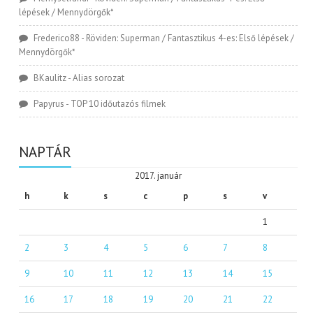
lépések / Mennydörgők*
Frederico88
-
Röviden: Superman / Fantasztikus 4-es: Első lépések /
Mennydörgők*
BKaulitz
-
Alias sorozat
Papyrus
-
TOP 10 időutazós filmek
NAPTÁR
2017. január
h
k
s
c
p
s
v
1
2
3
4
5
6
7
8
9
10
11
12
13
14
15
16
17
18
19
20
21
22