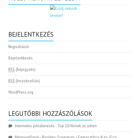
BEJELENTKEZÉS
Regisztráció
Bejelentkezés
RSS
(bejegyzés)
RSS
(hozzászólás)
WordPress.org
LEGUTÓBBI HOZZÁSZÓLÁSOK
Internetes pénzkeresés
-
Top 10 filmek az űrben
Memyselfandi
-
Röviden: Superman / Fantasztikus 4-es: Első