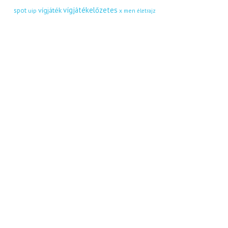
vígjátékelőzetes
vígjáték
spot
uip
x men
életrajz