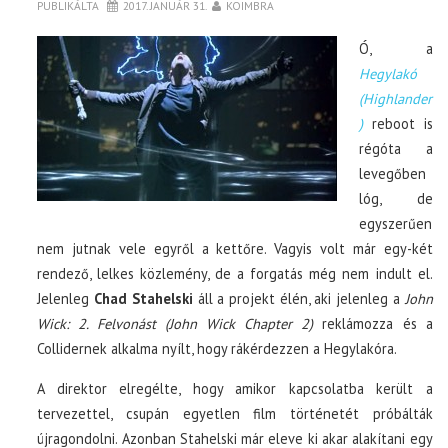
PUBLIKÁLTA
2017. JANUÁR 31.
KOIMBRA
Ó, a
Hegylakó
(Highlander
)
reboot is
régóta a
levegőben
lóg, de
egyszerűen
nem jutnak vele egyről a kettőre. Vagyis volt már egy-két
rendező, lelkes közlemény, de a forgatás még nem indult el.
Jelenleg
Chad Stahelski
áll a projekt élén, aki jelenleg a
John
Wick: 2. Felvonást (John Wick Chapter 2)
reklámozza és a
Collidernek alkalma nyílt, hogy rákérdezzen a Hegylakóra.
A direktor elregélte, hogy amikor kapcsolatba került a
tervezettel, csupán egyetlen film történetét próbálták
újragondolni. Azonban Stahelski már eleve ki akar alakítani egy