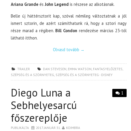
Ariana Grande
és
John Legend
is részese az alkotásnak.
Belle új háttérsztorit kap, szóval némileg változtatnak a jól
ismert sztorin, de azért számíthatunk rá, hogy a sztori nagy
része marad a régiben.
Bill Condon
rendezése március 23-tól
látható itthon.
Olvasd tovább
→
TRAILER
DAN STEVESEN
,
EMMA WATSON
,
FANTASYELŐZETES
,
SZÉPSÉG ÉS A SZÖRNYETEG
,
SZÉPSÉG ÉS A SZÖRNYETEG - DISNEY
Diego Luna a
1
Sebhelyesarcú
főszereplője
PUBLIKÁLTA
2017. JANUÁR 31.
KOIMBRA