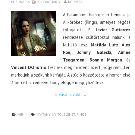
PUBLIKÁLTA
2017. JANUÁR 31.
KOIMBRA
A Paramount hamarosan bemutatja
TOP10
A köröket (Rings), amelyet régóta
tologatott.
F. Javier Gutierrez
KULISSZA
rendezésé csütörtöktől nálunk is
látható lesz.
Matilda Lutz, Alex
CIKK
Roe, Johnny Galecki, Aimee
Teegarden, Bonnie Morgan
és
PÓLÓ RENDELÉS
Vincent D’Onofrio
tesznek meg mindent azért, hogy rémülten
markoljuk a székünk karfáját. A stúdió közzétette a horror első
3 percét is, remélve, hogy eléggé meggyőző lesz.
Olvasd tovább
→
HÍR
NYITÁNY
,
NYITÓ JELENET
,
RINGS