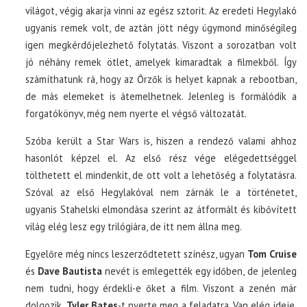
világot, végig akarja vinni az egész sztorit. Az eredeti Hegylakó
ugyanis remek volt, de aztán jött négy úgymond minőségileg
igen megkérdőjelezhető folytatás. Viszont a sorozatban volt
jó néhány remek ötlet, amelyek kimaradtak a filmekből. Így
számíthatunk rá, hogy az Őrzők is helyet kapnak a rebootban,
de más elemeket is átemelhetnek. Jelenleg is formálódik a
forgatókönyv, még nem nyerte el végső változatát.
Szóba került a Star Wars is, hiszen a rendező valami ahhoz
hasonlót képzel el. Az első rész vége elégedettséggel
tölthetett el mindenkit, de ott volt a lehetőség a folytatásra.
Szóval az első Hegylakóval nem zárnák le a történetet,
ugyanis Stahelski elmondása szerint az átformált és kibővített
világ elég lesz egy trilógiára, de itt nem állna meg.
Egyelőre még nincs leszerződtetett színész, ugyan
Tom Cruise
és
Dave Bautista
nevét is emlegették egy időben, de jelenleg
nem tudni, hogy érdekli-e őket a film. Viszont a zenén már
dolgozik,
Tyler Bates
-t nyerte meg a feladatra. Van elég ideje,