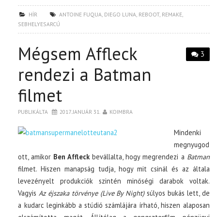
HÍR
ANTOINE FUQUA
,
DIEGO LUNA
,
REBOOT
,
REMAKE
,
SEBHELYESARCÚ
Mégsem Affleck
3
rendezi a Batman
filmet
PUBLIKÁLTA
2017. JANUÁR 31.
KOIMBRA
Mindenki
megnyugod
ott, amikor
Ben Affleck
bevállalta, hogy megrendezi a
Batman
filmet. Hiszen manapság tudja, hogy mit csinál és az általa
levezényelt produkciók szintén minőségi darabok voltak.
Vagyis
Az éjszaka törvénye (Live By Night)
súlyos bukás lett, de
a kudarc leginkább a stúdió számlájára írható, hiszen alaposan