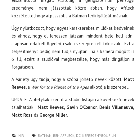
elszámította magát. Állítólag a gengszterfilm pénzügyi
eredményei nem játszottak közre abban, hogy Affleck
közzétette, hogy átpasszolja a Batman ledirigálását másnak.
Úgy nyilatkozott, hogy egyes karaktereket milliókat kedvelnek
és ahhoz, hogy el lehessen játszani mindent bele kell adni,
alaposan oda kell figyelni, csak a szerepre kell fókuszálni. Ezt a
teljesítményt pedig nem tudja nyújtani, ha a kamera mögött is
ő áll, ezért a stúdióval megbeszélte, hogy más dirigáljon a
forgatáson.
A Variety úgy tudja, hogy a szóba jöhető nevek között
Matt
Reeves
, a
War for the Planet of the Apes
alkotója is szerepel.
UPDATE: A pletykák szerint a stúdió listáján a következő nevek
találhatóak:
Matt Reeves, Gavin O’Connor, Denis Villeneuve,
Matt Ross
és
George Miller.
HÍR
BATMAN
,
BEN AFFLECK
,
DC
,
KÉPREGÉNYBŐL FILM