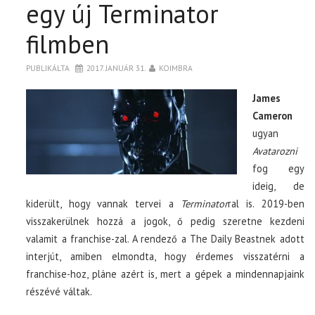
egy új Terminator
filmben
PUBLIKÁLTA
2017. JANUÁR 31.
KOIMBRA
James
Cameron
ugyan
Avatarozni
fog egy
ideig, de
kiderült, hogy vannak tervei a
Terminator
ral is. 2019-ben
visszakerülnek hozzá a jogok, ő pedig szeretne kezdeni
valamit a franchise-zal. A rendező a The Daily Beastnek adott
interjút, amiben elmondta, hogy érdemes visszatérni a
franchise-hoz, pláne azért is, mert a gépek a mindennapjaink
részévé váltak.