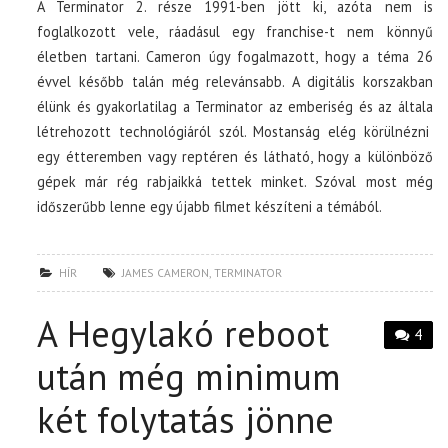
A Terminator 2. része 1991-ben jött ki, azóta nem is
foglalkozott vele, ráadásul egy franchise-t nem könnyű
életben tartani. Cameron úgy fogalmazott, hogy a téma 26
évvel később talán még relevánsabb. A digitális korszakban
élünk és gyakorlatilag a Terminator az emberiség és az általa
létrehozott technológiáról szól. Mostanság elég körülnézni
egy étteremben vagy reptéren és látható, hogy a különböző
gépek már rég rabjaikká tettek minket. Szóval most még
időszerűbb lenne egy újabb filmet készíteni a témából.
HÍR
JAMES CAMERON
,
TERMINATOR
A Hegylakó reboot
4
után még minimum
két folytatás jönne