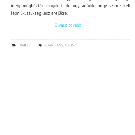
ideig meghúzták magukat, de úgy adódik, hogy színre kell
lépniük, szükség lesz erejükre.
Olvasd tovább
→
TRAILER
GUARDIANS
,
OROSZ