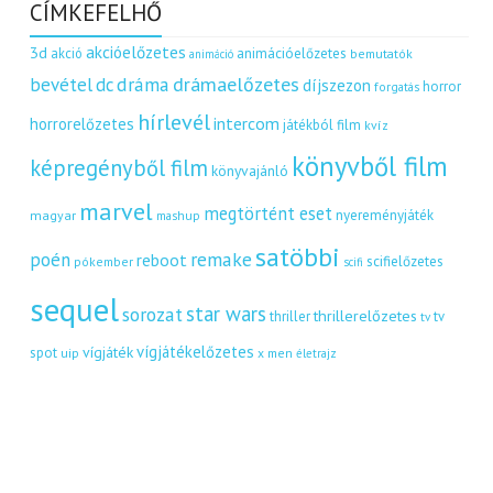
CÍMKEFELHŐ
akcióelőzetes
3d
akció
animációelőzetes
bemutatók
animáció
dráma
drámaelőzetes
bevétel
dc
díjszezon
horror
forgatás
hírlevél
intercom
horrorelőzetes
játékból film
kvíz
könyvből film
képregényből film
könyvajánló
marvel
megtörtént eset
nyereményjáték
magyar
mashup
satöbbi
remake
poén
reboot
scifielőzetes
pókember
scifi
sequel
star wars
sorozat
thrillerelőzetes
thriller
tv
tv
vígjátékelőzetes
vígjáték
spot
uip
x men
életrajz