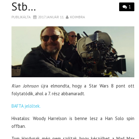
Stb…
1
PUBLIKÁLTA
2017. JANUÁR 11.
KOIMBRA
Rian Johnson
újra elmondta, hogy a Star Wars 8 pont ott
folytatódik, ahol a 7. rész abbamaradt.
BAFTA jelöltek.
Hivatalos: Woody Harrelson is benne lesz a Han Solo spin
offban.
Tom Hardynak még nem szóltak, hogy készülhet a Mad Max