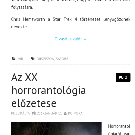
folytatásra.
Chris Hemsworth a Star Trek 4 történetét lenyűgözőnek
nevezte.
Olvasd tovább
→
HÍR
DÍJSZEZON
,
SATÖBBI
Az XX
0
horrorantológia
előzetese
PUBLIKÁLTA
2017. JANUÁR 11.
KOIMBRA
Horrorantol
ógiáról van