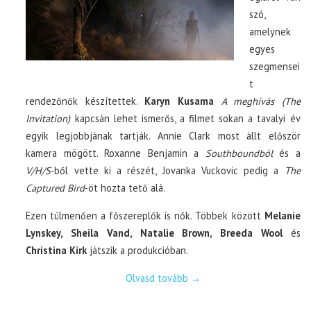
szó,
amelynek
egyes
szegmensei
t
rendezőnők készítettek.
Karyn Kusama
A meghívás (The
Invitation)
kapcsán lehet ismerős, a filmet sokan a tavalyi év
egyik legjobbjának tartják. Annie Clark most állt először
kamera mögött. Roxanne Benjamin a
Southboundból
és a
V/H/S
-ből vette ki a részét, Jovanka Vuckovic pedig a
The
Captured Bird
-öt hozta tető alá.
Ezen túlmenően a főszereplők is nők. Többek között
Melanie
Lynskey, Sheila Vand, Natalie Brown, Breeda Wool
és
Christina Kirk
játszik a produkcióban.
Olvasd tovább
→