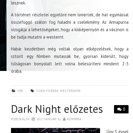
lesznek.
A történet részletei egyelőre nem ismertek, de hat egymással
összefüggő szálon fog haladni a cselekmény. Az Annapurna
vizsgálja a lehetőségeket, hogy a kisképernyőn és a vásznon is
be tudja mutatni a westernt.
Habár kezdetben még voltak olyan elképzelések, hogy a
sztorit egy filmben mutassák be, gyorsan kiderült, hogy
túlságosan bonyolult lett volna belesűríteni mindent 2-3
órába.
HÍR
COEN FIVÉREK
,
WESTERNHÍR
Dark Night előzetes
0
PUBLIKÁLTA
2017. JANUÁR 11.
KOIMBRA
Úgy 5 évvel