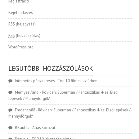
Regisztráció
Bejelentkezés
RSS
(bejegyzés)
RSS
(hozzászólás)
WordPress.org
LEGUTÓBBI HOZZÁSZÓLÁSOK
Internetes pénzkeresés
-
Top 10 filmek az űrben
Memyselfandi
-
Röviden: Superman / Fantasztikus 4-es: Első
lépések / Mennydörgők*
Frederico88
-
Röviden: Superman / Fantasztikus 4-es: Első lépések /
Mennydörgők*
BKaulitz
-
Alias sorozat