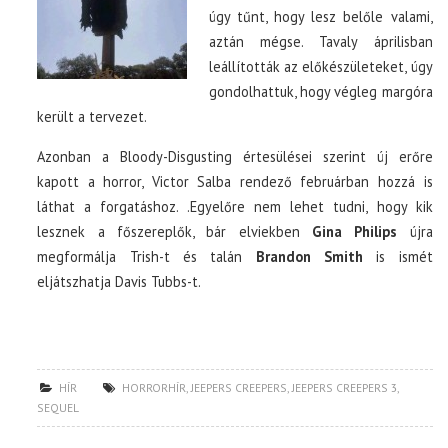
úgy tűnt, hogy lesz belőle valami,
aztán mégse. Tavaly áprilisban
leállították az előkészületeket, úgy
gondolhattuk, hogy végleg margóra
került a tervezet.
Azonban a Bloody-Disgusting értesülései szerint új erőre
kapott a horror, Victor Salba rendező februárban hozzá is
láthat a forgatáshoz. .Egyelőre nem lehet tudni, hogy kik
lesznek a főszereplők, bár elviekben
Gina Philips
újra
megformálja Trish-t és talán
Brandon Smith
is ismét
eljátszhatja Davis Tubbs-t.
HÍR
HORRORHÍR
,
JEEPERS CREEPERS
,
JEEPERS CREEPERS 3
,
SEQUEL