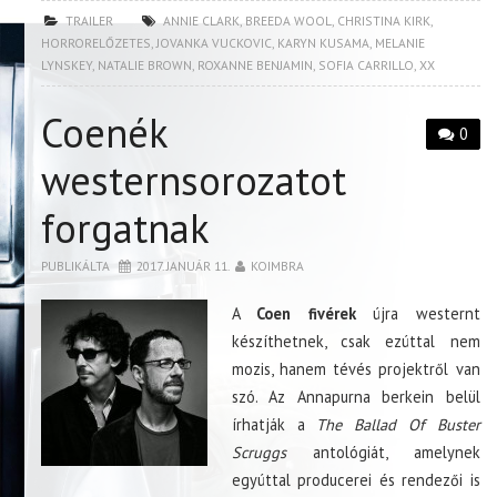
TRAILER
ANNIE CLARK
,
BREEDA WOOL
,
CHRISTINA KIRK
,
HORRORELŐZETES
,
JOVANKA VUCKOVIC
,
KARYN KUSAMA
,
MELANIE
LYNSKEY
,
NATALIE BROWN
,
ROXANNE BENJAMIN
,
SOFIA CARRILLO
,
XX
Coenék
0
westernsorozatot
forgatnak
PUBLIKÁLTA
2017. JANUÁR 11.
KOIMBRA
A
Coen fivérek
újra westernt
készíthetnek, csak ezúttal nem
mozis, hanem tévés projektről van
szó. Az Annapurna berkein belül
írhatják a
The Ballad Of Buster
Scruggs
antológiát, amelynek
egyúttal producerei és rendezői is