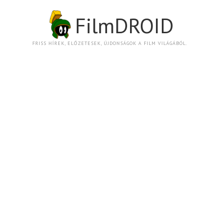
FilmDROID
FRISS HÍREK, ELŐZETESEK, ÚJDONSÁGOK A FILM VILÁGÁBÓL.