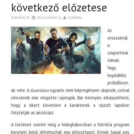
BOXOFFICE
következő előzetese
TOP10
PUBLIKÁLTA
2017. JANUÁR 11.
KOIMBRA
Az
KULISSZA
oroszoknál
is
CIKK
szuperhősk
ödnek.
Vagy
PÓLÓ RENDELÉS
legalábbis
próbálkozn
ak vele. A
Guaridans
ugyanis nem képregényen alapszik, szóval
nincsenek már mögötte rajongók. Bár könnyen elképzelhető,
hogy a sikert követően a karakterek a rajzolt lapokon
folytatják az akciózást.
A történet szerint még a hidegháborúban a Patrióta program
keretein belül létrehoztak egy elitosztagot. Ennek tagjai egy