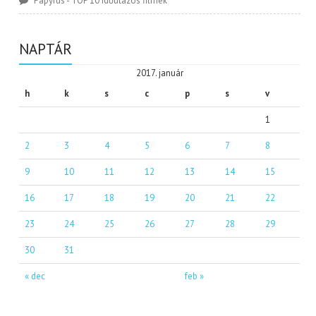
Papyrus
-
TOP 10 időutazós filmek
NAPTÁR
2017. január
h
k
s
c
p
s
v
1
2
3
4
5
6
7
8
9
10
11
12
13
14
15
16
17
18
19
20
21
22
23
24
25
26
27
28
29
30
31
« dec
feb »