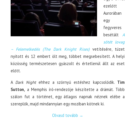
ezelőtt
Aurorában
egy
fegyveres
besétált
A
sötét lovag
– Felemelkedés (The Dark Knight Rises)
vetítésére, tüzet
nyitott és 12 embert ölt meg, többet megsebesített. A helyi
közösség természetesen gyászolt és értetlenül állt az eset
előtt.
A
Dark Night
ehhez a szörnyű estéshez kapcsolódik.
Tim
Sutton,
a Memphis író-rendezője készítette a drámát. Több
szálon fut a történet, egy átlagos napnak néznek elébe a
szereplők, majd mindannyian egy moziban kötnek ki.
Olvasd tovább
→