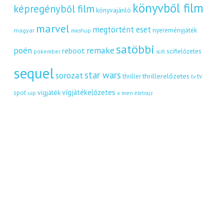
könyvből film
képregényből film
könyvajánló
marvel
megtörtént eset
nyereményjáték
magyar
mashup
satöbbi
remake
poén
reboot
scifielőzetes
pókember
scifi
sequel
star wars
sorozat
thrillerelőzetes
thriller
tv
tv
vígjátékelőzetes
vígjáték
spot
uip
x men
életrajz