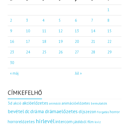
1
2
3
4
5
6
7
8
9
10
11
12
13
14
15
16
17
18
19
20
21
22
23
24
25
26
27
28
29
30
« máj
Júl »
CÍMKEFELHŐ
akcióelőzetes
3d
akció
animációelőzetes
bemutatók
animáció
dráma
drámaelőzetes
bevétel
dc
díjszezon
horror
forgatás
hírlevél
intercom
horrorelőzetes
játékból film
kvíz