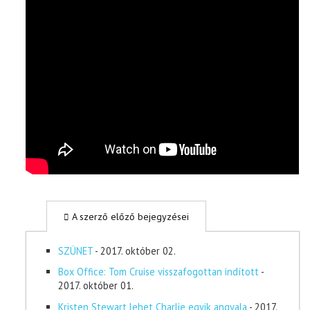
A szerző előző bejegyzései
SZÜNET
- 2017. október 02.
Box Office: Tom Cruise visszafogottan indított
-
2017. október 01.
Kristen Stewart lehet Charlie egyik angyala
- 2017.