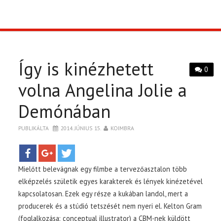
TOP10
KULISSZA
Így is kinézhetett
0
CIKK
volna Angelina Jolie a
Demónában
PÓLÓ RENDELÉS
PUBLIKÁLTA
2014. JÚNIUS 15.
KOIMBRA
Mielőtt belevágnak egy filmbe a tervezőasztalon több
elképzelés születik egyes karakterek és lények kinézetével
kapcsolatosan. Ezek egy része a kukában landol, mert a
producerek és a stúdió tetszését nem nyeri el. Kelton Gram
(foglalkozása: conceptual illustrator) a CBM-nek küldött