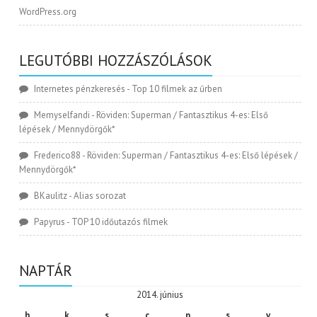
WordPress.org
LEGUTÓBBI HOZZÁSZÓLÁSOK
Internetes pénzkeresés
-
Top 10 filmek az űrben
Memyselfandi
-
Röviden: Superman / Fantasztikus 4-es: Első
lépések / Mennydörgők*
Frederico88
-
Röviden: Superman / Fantasztikus 4-es: Első lépések /
Mennydörgők*
BKaulitz
-
Alias sorozat
Papyrus
-
TOP 10 időutazós filmek
NAPTÁR
2014. június
h
k
s
c
p
s
v