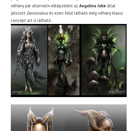
néhány pár alternatív elképzelést az
Angelina Jolie
által
játszott
Demónához
és ezen felül látható még néhány klassz
concept art is látható.