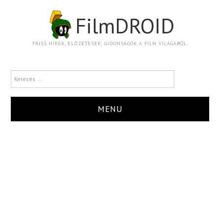
FilmDROID
FRISS HÍREK, ELŐZETESEK, ÚJDONSÁGOK A FILM VILÁGÁBÓL.
MENU
HÍR
TRAILER
KRITIKA
BOXOFFICE