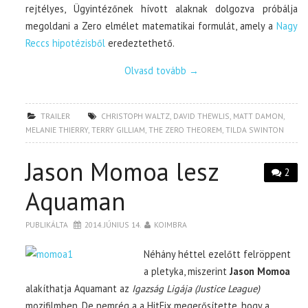
rejtélyes, Ügyintézőnek hívott alaknak dolgozva próbálja
megoldani a Zero elmélet matematikai formulát, amely a
Nagy
Reccs hipotézisből
eredeztethető.
Olvasd tovább
→
TRAILER
CHRISTOPH WALTZ
,
DAVID THEWLIS
,
MATT DAMON
,
MELANIE THIERRY
,
TERRY GILLIAM
,
THE ZERO THEOREM
,
TILDA SWINTON
Jason Momoa lesz
2
Aquaman
PUBLIKÁLTA
2014. JÚNIUS 14.
KOIMBRA
Néhány héttel ezelőtt felröppent
a pletyka, miszerint
Jason Momoa
alakíthatja Aquamant az
Igazság Ligája (Justice League)
mozifilmben. De nemrég a a HitFix megerősítette, hogy a