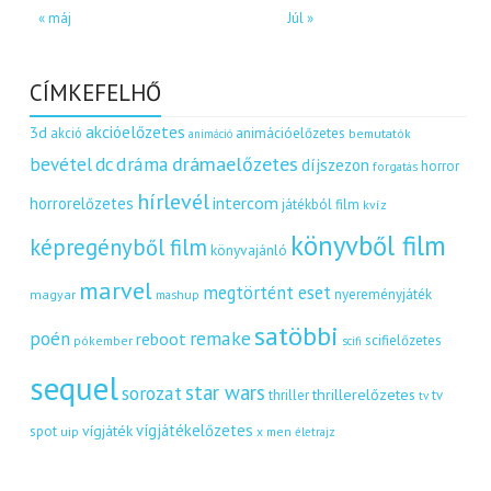
« máj
Júl »
CÍMKEFELHŐ
akcióelőzetes
3d
akció
animációelőzetes
bemutatók
animáció
dráma
drámaelőzetes
bevétel
dc
díjszezon
horror
forgatás
hírlevél
intercom
horrorelőzetes
játékból film
kvíz
könyvből film
képregényből film
könyvajánló
marvel
megtörtént eset
nyereményjáték
magyar
mashup
satöbbi
remake
poén
reboot
scifielőzetes
pókember
scifi
sequel
star wars
sorozat
thrillerelőzetes
thriller
tv
tv
vígjátékelőzetes
vígjáték
spot
uip
x men
életrajz