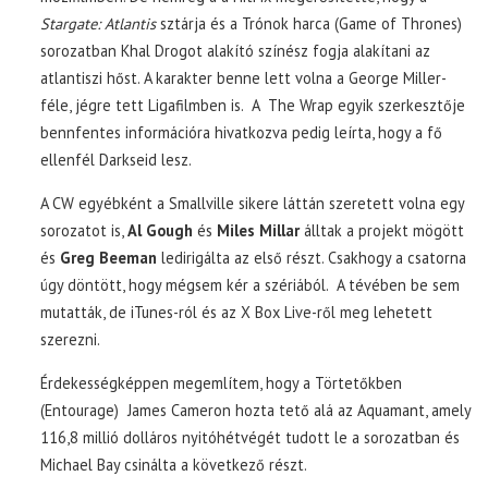
Stargate: Atlantis
sztárja és a Trónok harca (Game of Thrones)
sorozatban Khal Drogot alakító színész fogja alakítani az
atlantiszi hőst. A karakter benne lett volna a George Miller-
féle, jégre tett Ligafilmben is. A The Wrap egyik szerkesztője
bennfentes információra hivatkozva pedig leírta, hogy a fő
ellenfél Darkseid lesz.
A CW egyébként a Smallville sikere láttán szeretett volna egy
sorozatot is,
Al Gough
és
Miles Millar
álltak a projekt mögött
és
Greg Beeman
ledirigálta az első részt. Csakhogy a csatorna
úgy döntött, hogy mégsem kér a szériából. A tévében be sem
mutatták, de iTunes-ról és az X Box Live-ről meg lehetett
szerezni.
Érdekességképpen megemlítem, hogy a Törtetőkben
(Entourage) James Cameron hozta tető alá az Aquamant, amely
116,8 millió dolláros nyitóhétvégét tudott le a sorozatban és
Michael Bay csinálta a következő részt.