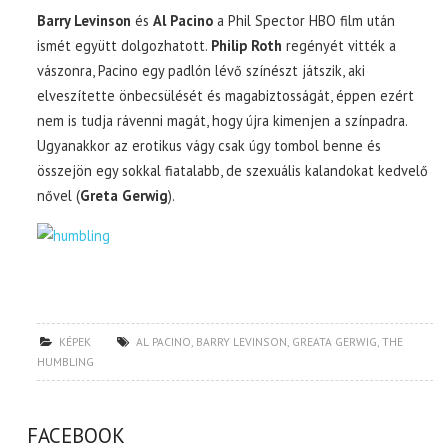
Barry Levinson
és
Al Pacino
a Phil Spector HBO film után
ismét együtt dolgozhatott.
Philip Roth
regényét vitték a
vászonra, Pacino egy padlón lévő színészt játszik, aki
elveszítette önbecsülését és magabiztosságát, éppen ezért
nem is tudja rávenni magát, hogy újra kimenjen a színpadra.
Ugyanakkor az erotikus vágy csak úgy tombol benne és
összejön egy sokkal fiatalabb, de szexuális kalandokat kedvelő
nővel (
Greta Gerwig
).
KÉPEK
AL PACINO
,
BARRY LEVINSON
,
GREATA GERWIG
,
THE
HUMBLING
FACEBOOK