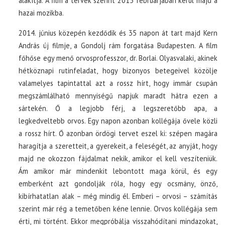
alakítja. A film a tervek szerint 2015 februárjában kerül majd a
hazai mozikba.
2014. június közepén kezdődik és 35 napon át tart majd Kern
András új filmje, a Gondolj rám forgatása Budapesten. A film
főhőse egy menő orvosprofesszor, dr. Borlai. Olyasvalaki, akinek
hétköznapi rutinfeladat, hogy bizonyos betegeivel közölje
valamelyes tapintattal azt a rossz hírt, hogy immár csupán
megszámlálható mennyiségű napjuk maradt hátra ezen a
sártekén. Ő a legjobb férj, a legszeretőbb apa, a
legkedveltebb orvos. Egy napon azonban kollégája ővele közli
a rossz hírt. Ő azonban ördögi tervet eszel ki: szépen magára
haragítja a szeretteit, a gyerekeit, a feleségét, az anyját, hogy
majd ne okozzon fájdalmat nekik, amikor el kell veszíteniük.
Ám amikor már mindenkit lebontott maga körül, és egy
emberként azt gondolják róla, hogy egy ocsmány, önző,
kibírhatatlan alak – még mindig él. Emberi – orvosi – számítás
szerint már rég a temetőben kéne lennie. Orvos kollégája sem
érti, mi történt. Ekkor megpróbálja visszahódítani mindazokat,