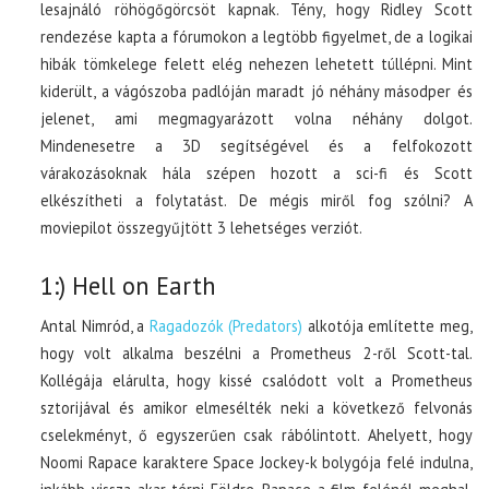
lesajnáló röhögőgörcsöt kapnak. Tény, hogy Ridley Scott
rendezése kapta a fórumokon a legtöbb figyelmet, de a logikai
hibák tömkelege felett elég nehezen lehetett túllépni. Mint
kiderült, a vágószoba padlóján maradt jó néhány másodper és
jelenet, ami megmagyarázott volna néhány dolgot.
Mindenesetre a 3D segítségével és a felfokozott
várakozásoknak hála szépen hozott a sci-fi és Scott
elkészítheti a folytatást. De mégis miről fog szólni? A
moviepilot összegyűjtött 3 lehetséges verziót.
1:) Hell on Earth
Antal Nimród, a
Ragadozók (Predators)
alkotója említette meg,
hogy volt alkalma beszélni a Prometheus 2-ről Scott-tal.
Kollégája elárulta, hogy kissé csalódott volt a Prometheus
sztorijával és amikor elmesélték neki a következő felvonás
cselekményt, ő egyszerűen csak rábólintott. Ahelyett, hogy
Noomi Rapace karaktere Space Jockey-k bolygója felé indulna,