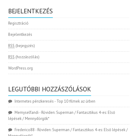
BEJELENTKEZÉS
Regisztráció
Bejelentkezés
RSS
(bejegyzés)
RSS
(hozzászólás)
WordPress.org
LEGUTÓBBI HOZZÁSZÓLÁSOK
Internetes pénzkeresés
-
Top 10 filmek az űrben
Memyselfandi
-
Röviden: Superman / Fantasztikus 4-es: Első
lépések / Mennydörgők*
Frederico88
-
Röviden: Superman / Fantasztikus 4-es: Első lépések /
Mennydörgők*