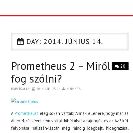
TOP10
KULISSZA
DAY:
2014. JÚNIUS 14.
CIKK
Prometheus 2 – Miről
PÓLÓ RENDELÉS
20
fog szólni?
PUBLIKÁLTA
2014. JÚNIUS 14.
KOIMBRA
A
Prometheust
elég sokan várták! Annak ellenére, hogy már az
Alien 4. részével sem voltak kibékülve a rajongók és az AvP két
felvonása hallatán-láttán még mindig idegbajt, hidegrázást,