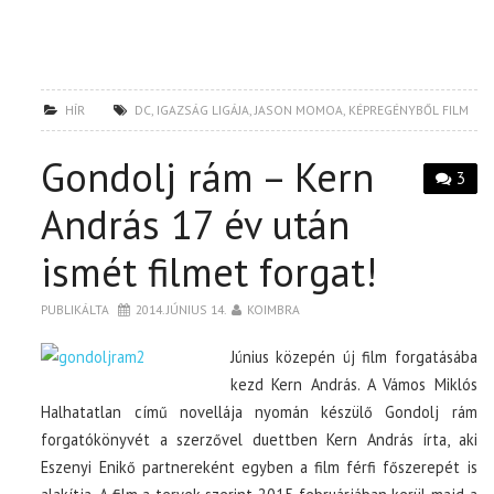
HÍR
DC
,
IGAZSÁG LIGÁJA
,
JASON MOMOA
,
KÉPREGÉNYBŐL FILM
Gondolj rám – Kern
3
András 17 év után
ismét filmet forgat!
PUBLIKÁLTA
2014. JÚNIUS 14.
KOIMBRA
Június közepén új film forgatásába
kezd Kern András. A Vámos Miklós
Halhatatlan című novellája nyomán készülő Gondolj rám
forgatókönyvét a szerzővel duettben Kern András írta, aki
Eszenyi Enikő partnereként egyben a film férfi főszerepét is