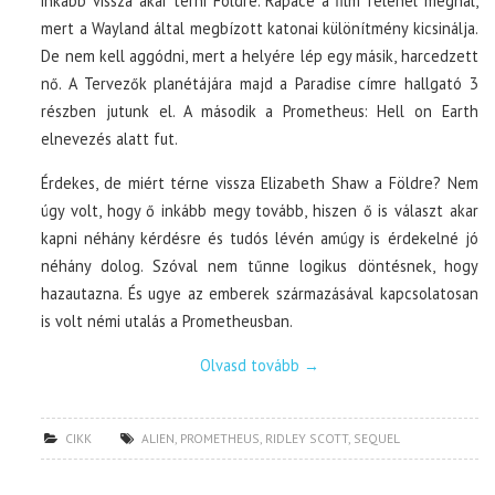
inkább vissza akar térni Földre. Rapace a film felénél meghal,
mert a Wayland által megbízott katonai különítmény kicsinálja.
De nem kell aggódni, mert a helyére lép egy másik, harcedzett
nő. A Tervezők planétájára majd a Paradise címre hallgató 3
részben jutunk el. A második a Prometheus: Hell on Earth
elnevezés alatt fut.
Érdekes, de miért térne vissza Elizabeth Shaw a Földre? Nem
úgy volt, hogy ő inkább megy tovább, hiszen ő is választ akar
kapni néhány kérdésre és tudós lévén amúgy is érdekelné jó
néhány dolog. Szóval nem tűnne logikus döntésnek, hogy
hazautazna. És ugye az emberek származásával kapcsolatosan
is volt némi utalás a Prometheusban.
Olvasd tovább
→
CIKK
ALIEN
,
PROMETHEUS
,
RIDLEY SCOTT
,
SEQUEL