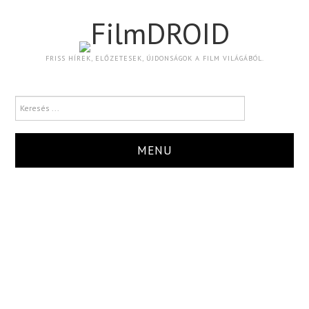
FilmDROID
FRISS HÍREK, ELŐZETESEK, ÚJDONSÁGOK A FILM VILÁGÁBÓL.
MENU
HÍR
TRAILER
KRITIKA
BOXOFFICE