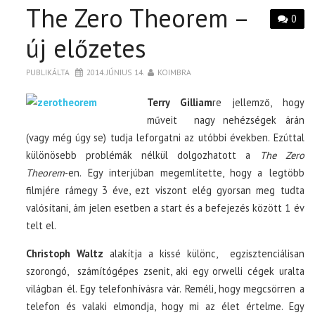
The Zero Theorem –
0
új előzetes
PUBLIKÁLTA
2014. JÚNIUS 14.
KOIMBRA
Terry Gilliam
re jellemző, hogy
műveit nagy nehézségek árán
(vagy még úgy se) tudja leforgatni az utóbbi években. Ezúttal
különösebb problémák nélkül dolgozhatott a
The Zero
Theorem
-en. Egy interjúban megemlítette, hogy a legtöbb
filmjére rámegy 3 éve, ezt viszont elég gyorsan meg tudta
valósítani, ám jelen esetben a start és a befejezés között 1 év
telt el.
Christoph Waltz
alakítja a kissé különc,
egzisztenciálisan
szorongó,
számítógépes zsenit, aki egy orwelli cégek uralta
világban él. Egy telefonhívásra vár. Reméli, hogy megcsörren a
telefon és valaki elmondja, hogy mi az élet értelme. Egy