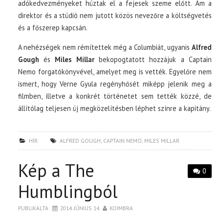
adókedvezményeket húztak el a fejesek szeme előtt. Ám a
direktor és a stúdió nem jutott közös nevezőre a költségvetés
és a főszerep kapcsán.
A nehézségek nem rémítettek még a Columbiát, ugyanis
Alfred
Gough
és
Miles Millar
bekopogtatott hozzájuk a Captain
Nemo forgatókönyvével, amelyet meg is vették. Egyelőre nem
ismert, hogy Verne Gyula regényhősét miképp jelenik meg a
filmben, illetve a konkrét történetet sem tették közzé, de
állítólag teljesen új megközelítésben léphet színre a kapitány.
HÍR
ALFRED GOUGH
,
CAPTAIN NEMO
,
MILES MILLAR
Kép a The
0
Humblingból
PUBLIKÁLTA
2014. JÚNIUS 14.
KOIMBRA