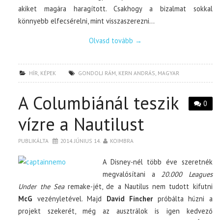
akiket magára haragított. Csakhogy a bizalmat sokkal
könnyebb elfecsérelni, mint visszaszerezni…
Olvasd tovább
→
HÍR
,
KÉPEK
GONDOLJ RÁM
,
KERN ANDRÁS
,
MAGYAR
A Columbiánál teszik
0
vízre a Nautilust
PUBLIKÁLTA
2014. JÚNIUS 14.
KOIMBRA
A Disney-nél több éve szeretnék
megvalósítani a
20.000 Leagues
Under the Sea
remake-jét, de a Nautilus nem tudott kifutni
McG
vezényletével. Majd
David Fincher
próbálta húzni a
projekt szekerét, még az ausztrálok is igen kedvező