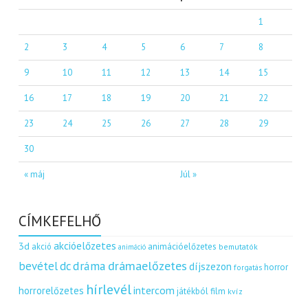
1
2
3
4
5
6
7
8
9
10
11
12
13
14
15
16
17
18
19
20
21
22
23
24
25
26
27
28
29
30
« máj
Júl »
CÍMKEFELHŐ
akcióelőzetes
3d
akció
animációelőzetes
bemutatók
animáció
dráma
drámaelőzetes
bevétel
dc
díjszezon
horror
forgatás
hírlevél
intercom
horrorelőzetes
játékból film
kvíz