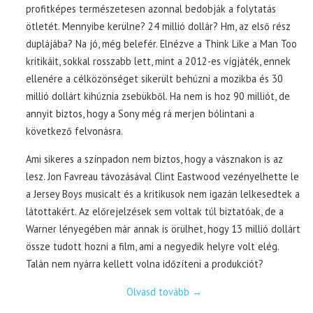
profitképes természetesen azonnal bedobják a folytatás
ötletét. Mennyibe kerülne? 24 millió dollár? Hm, az első rész
duplájába? Na jó, még belefér. Elnézve a Think Like a Man Too
kritikáit, sokkal rosszabb lett, mint a 2012-es vígjáték, ennek
ellenére a célközönséget sikerült behúzni a mozikba és 30
millió dollárt kihúznia zsebükből. Ha nem is hoz 90 milliót, de
annyit biztos, hogy a Sony még rá merjen bólintani a
következő felvonásra.
Ami sikeres a színpadon nem biztos, hogy a vásznakon is az
lesz. Jon Favreau távozásával Clint Eastwood vezényelhette le
a Jersey Boys musicalt és a kritikusok nem igazán lelkesedtek a
látottakért. Az előrejelzések sem voltak túl biztatóak, de a
Warner lényegében már annak is örülhet, hogy 13 millió dollárt
össze tudott hozni a film, ami a negyedik helyre volt elég.
Talán nem nyárra kellett volna időzíteni a produkciót?
Olvasd tovább
→