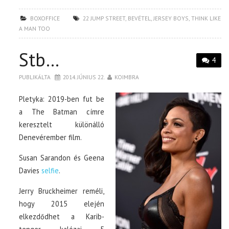
BOXOFFICE
22 JUMP STREET
,
BEVÉTEL
,
JERSEY BOYS
,
THINK LIKE
A MAN TOO
Stb…
4
PUBLIKÁLTA
2014. JÚNIUS 22.
KOIMBRA
Pletyka: 2019-ben fut be
a The Batman címre
keresztelt különálló
Denevérember film.
Susan Sarandon és Geena
Davies
selfie
.
Jerry Bruckheimer reméli,
hogy 2015 elején
elkezdődhet a Karib-