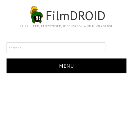
FilmDROID
FRISS HÍREK, ELŐZETESEK, ÚJDONSÁGOK A FILM VILÁGÁBÓL.
MENU
HÍR
TRAILER
KRITIKA
BOXOFFICE