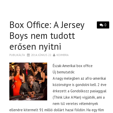
Box Office: A Jersey
0
Boys nem tudott
erősen nyitni
PUBLIKÁLTA
2014. JÚNIUS 22.
KOIMBRA
Észak-Amerikai box office
Új bemutatók:
A nagy melegben az afro-amerikai
közönségre is gondolni kell. 2 éve
érkezett a Gondolkozz pasiaggyal
(Think Like A Man) vígjáték, ami a
nem túl veretes vélemények
ellenére kitermelt 91 millió dollárt hazai földön. Ha egy film