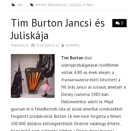
HÍR
EFFEKT
,
ÉRDEKESSÉG
,
SEQUEL
,
X MEN
Tim Burton Jancsi és
0
Juliskája
PUBLIKÁLTA
2014. JÚNIUS 22.
KOIMBRA
Tim Burton
első
szárnypróbálgatásai rövidfilmek
voltak. A 80-as évek elején, a
Frankenweenie
előtt készített a
fél órás
Jancsi és Juliskát
, amelyet a
Disney csatorna 1983-ban
Halloweenkor adott le. Majd
gyorsan el is feledkeztek róla az ázsiai-amerikai színészekkel
forgatott produkcióról. Burton 16 mm-esre forgatta a filmet
100.000 dolláros költségvetésből. Elnézve valahogy érhető,
hogy miért nem erőltette többet a Disney, hogy műsorra