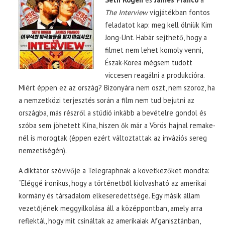
The Interview
vígjátékban fontos
feladatot kap: meg kell ölniük Kim
Jong-Unt. Habár sejthető, hogy a
filmet nem lehet komoly venni,
Észak-Korea mégsem tudott
viccesen reagálni a produkcióra.
Miért éppen ez az ország? Bizonyára nem oszt, nem szoroz, ha
a nemzetközi terjesztés során a film nem tud bejutni az
országba, más részről a stúdió inkább a bevételre gondol és
szóba sem jöhetett Kína, hiszen ők már a Vörös hajnal remake-
nél is morogtak (éppen ezért változtattak az inváziós sereg
nemzetiségén).
A diktátor szóvivője a Telegraphnak a következőket mondta:
“Eléggé ironikus, hogy a történetből kiolvasható az amerikai
kormány és társadalom elkeseredettsége. Egy másik állam
vezetőjének meggyilkolása áll a középpontban, amely arra
reflektál, hogy mit csináltak az amerikaiak Afganisztánban,