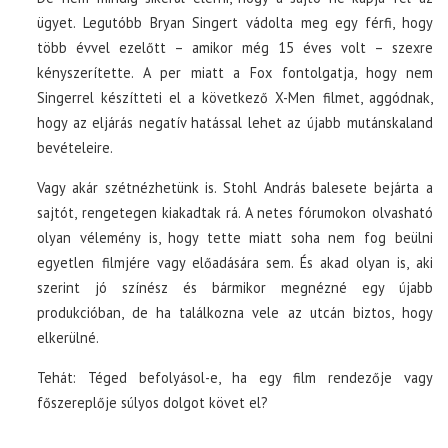
ügyet. Legutóbb Bryan Singert vádolta meg egy férfi, hogy
több évvel ezelőtt – amikor még 15 éves volt – szexre
kényszerítette. A per miatt a Fox fontolgatja, hogy nem
Singerrel készítteti el a következő X-Men filmet, aggódnak,
hogy az eljárás negatív hatással lehet az újabb mutánskaland
bevételeire.
Vagy akár szétnézhetünk is. Stohl András balesete bejárta a
sajtót, rengetegen kiakadtak rá. A netes fórumokon olvasható
olyan vélemény is, hogy tette miatt soha nem fog beülni
egyetlen filmjére vagy előadására sem. És akad olyan is, aki
szerint jó színész és bármikor megnézné egy újabb
produkcióban, de ha találkozna vele az utcán biztos, hogy
elkerülné.
Tehát: Téged befolyásol-e, ha egy film rendezője vagy
főszereplője súlyos dolgot követ el?