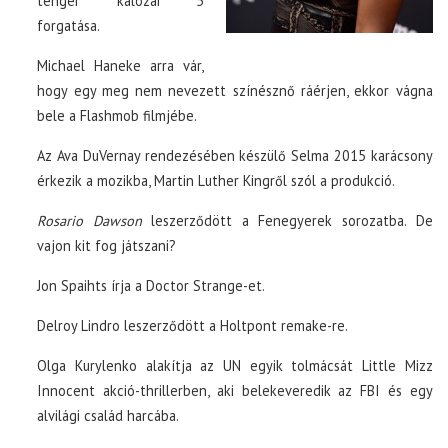
tenger kalózai 5
forgatása.
Michael Haneke arra vár,
hogy egy meg nem nevezett színésznő ráérjen, ekkor vágna
bele a Flashmob filmjébe.
Az Ava DuVernay rendezésében készülő Selma 2015 karácsony
érkezik a mozikba, Martin Luther Kingről szól a produkció.
Rosario Dawson
leszerződött a Fenegyerek sorozatba. De
vajon kit fog játszani?
Jon Spaihts írja a Doctor Strange-et.
Delroy Lindro leszerződött a Holtpont remake-re.
Olga Kurylenko alakítja az UN egyik tolmácsát Little Mizz
Innocent akció-thrillerben, aki belekeveredik az FBI és egy
alvilági család harcába.