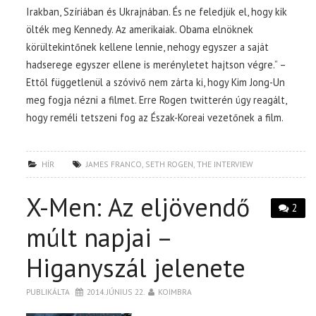
Irakban, Szíriában és Ukrajnában. És ne feledjük el, hogy kik
ölték meg Kennedy. Az amerikaiak. Obama elnöknek
körültekintőnek kellene lennie, nehogy egyszer a saját
hadserege egyszer ellene is merényletet hajtson végre.” –
Ettől függetlenül a szóvivő nem zárta ki, hogy Kim Jong-Un
meg fogja nézni a filmet. Erre Rogen twitterén úgy reagált,
hogy reméli tetszeni fog az Észak-Koreai vezetőnek a film.
HÍR
JAMES FRANCO
,
SETH ROGEN
,
THE INTERVIEW
X-Men: Az eljövendő
2
múlt napjai –
Higanyszál jelenete
PUBLIKÁLTA
2014. JÚNIUS 22.
KOIMBRA