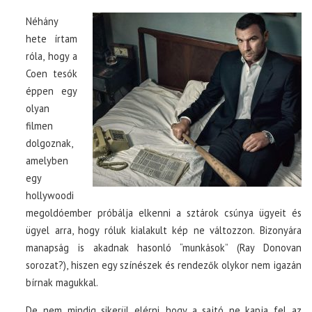
Néhány
hete írtam
róla, hogy a
Coen tesók
éppen egy
olyan
filmen
dolgoznak,
amelyben
egy
hollywoodi
megoldóember próbálja elkenni a sztárok csúnya ügyeit és
ügyel arra, hogy róluk kialakult kép ne változzon. Bizonyára
manapság is akadnak hasonló “munkások” (Ray Donovan
sorozat?), hiszen egy színészek és rendezők olykor nem igazán
bírnak magukkal.
De nem mindig sikerül elérni, hogy a sajtó ne kapja fel az