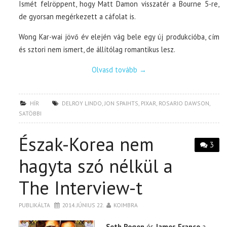
Ismét felröppent, hogy Matt Damon visszatér a Bourne 5-re,
de gyorsan megérkezett a cáfolat is.
Wong Kar-wai jövő év elején vág bele egy új produkcióba, cím
és sztori nem ismert, de állítólag romantikus lesz.
Olvasd tovább
→
HÍR
DELROY LINDO
,
JON SPAIHTS
,
PIXAR
,
ROSARIO DAWSON
,
SATÖBBI
Észak-Korea nem
3
hagyta szó nélkül a
The Interview-t
PUBLIKÁLTA
2014. JÚNIUS 22.
KOIMBRA
Seth Rogen
és
James Franco
a