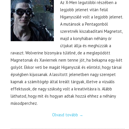
Az X-Men legutóbbi részében a
legjobb jelenet vitán felül
Higanyszálé volt a legjobb jelenet.
A mutánsok a Pentagonból
szeretnék kiszabadítani Magnetot,
majd a konyhában néhány őr
útjukat állja és meghúzzák a
ravaszt. Wolverine bizonyára túlélné, de a meglepődött
Magnetonak és Xaviernek nem tenne jót, ha bekapna egy-két
golyót. Ekkor veti be magát Higanyszál és elintézi, hogy társai
épségben kijussanak. A lassított jelenetben nagy szerepet
kapnak a számítógép által kreált tárgyak, illetve a vizuális
effektusok, de nagy szükség volt a kreativitásra is. Alább
láthatod, hogy mit és hogyan adtak hozzá ehhez a néhány
másodperchez.
Olvasd tovább
→