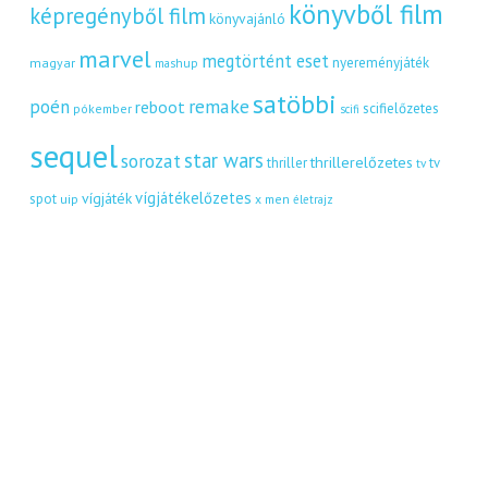
könyvből film
képregényből film
könyvajánló
marvel
megtörtént eset
nyereményjáték
magyar
mashup
satöbbi
remake
poén
reboot
scifielőzetes
pókember
scifi
sequel
star wars
sorozat
thrillerelőzetes
thriller
tv
tv
vígjátékelőzetes
vígjáték
spot
uip
x men
életrajz