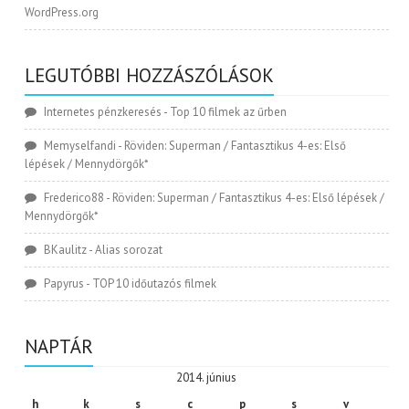
WordPress.org
LEGUTÓBBI HOZZÁSZÓLÁSOK
Internetes pénzkeresés
-
Top 10 filmek az űrben
Memyselfandi
-
Röviden: Superman / Fantasztikus 4-es: Első
lépések / Mennydörgők*
Frederico88
-
Röviden: Superman / Fantasztikus 4-es: Első lépések /
Mennydörgők*
BKaulitz
-
Alias sorozat
Papyrus
-
TOP 10 időutazós filmek
NAPTÁR
2014. június
h
k
s
c
p
s
v