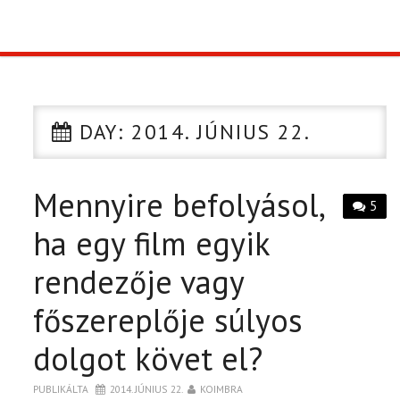
TOP10
KULISSZA
DAY:
2014. JÚNIUS 22.
CIKK
Mennyire befolyásol,
PÓLÓ RENDELÉS
5
ha egy film egyik
rendezője vagy
főszereplője súlyos
dolgot követ el?
PUBLIKÁLTA
2014. JÚNIUS 22.
KOIMBRA