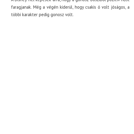
faragjanak. Még a végén kiderül, hogy csakis ő volt jóságos, a
többi karakter pedig gonosz volt.
TOP10
KULISSZA
CIKK
PÓLÓ RENDELÉS