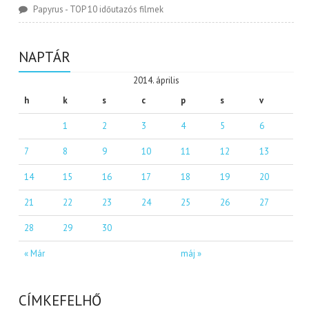
Papyrus
-
TOP 10 időutazós filmek
NAPTÁR
2014. április
h
k
s
c
p
s
v
1
2
3
4
5
6
7
8
9
10
11
12
13
14
15
16
17
18
19
20
21
22
23
24
25
26
27
28
29
30
« Már
máj »
CÍMKEFELHŐ