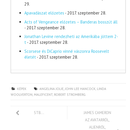
29.
Apavadászat előzetes
- 2017. szeptember 28.
Acts of Vengeance előzetes – Banderas bosszút áll
- 2017. szeptember 28.
Jonathan Levine rendezheti az Amerikába jöttem 2-
t
- 2017. szeptember 28.
Scorsese és DiCaprio vinné vászonra Roosevelt
életét
- 2017. szeptember 28.
KÉPEK
ANGELINA JOLIE
,
JOHN LEE HANCOCK
,
LINDA
WOOLVERTON
,
MALEFICENT
,
ROBERT STROMBERG
STB…
JAMES CAMERON
AZ AVATARRÓL,
ALIENRŐL,