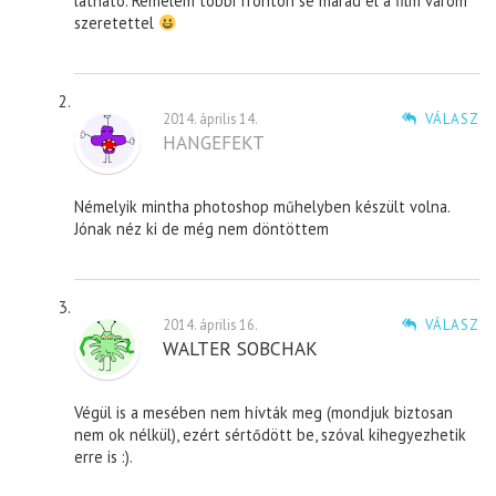
látható. Remélem többi fronton se marad el a film várom
szeretettel
2014. április 14.
VÁLASZ
HANGEFEKT
Némelyik mintha photoshop műhelyben készült volna.
Jónak néz ki de még nem döntöttem
2014. április 16.
VÁLASZ
WALTER SOBCHAK
Végül is a mesében nem hívták meg (mondjuk biztosan
nem ok nélkül), ezért sértődött be, szóval kihegyezhetik
erre is :).