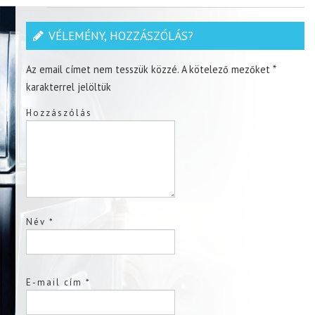
VÉLEMÉNY, HOZZÁSZÓLÁS?
Az email címet nem tesszük közzé.
A kötelező mezőket
*
karakterrel jelöltük
Hozzászólás
Név
*
E-mail cím
*