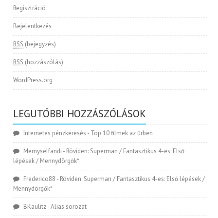
Regisztráció
Bejelentkezés
RSS
(bejegyzés)
RSS
(hozzászólás)
WordPress.org
LEGUTÓBBI HOZZÁSZÓLÁSOK
Internetes pénzkeresés
-
Top 10 filmek az űrben
Memyselfandi
-
Röviden: Superman / Fantasztikus 4-es: Első
lépések / Mennydörgők*
Frederico88
-
Röviden: Superman / Fantasztikus 4-es: Első lépések /
Mennydörgők*
BKaulitz
-
Alias sorozat