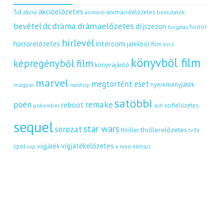
akcióelőzetes
3d
akció
animációelőzetes
bemutatók
animáció
dráma
drámaelőzetes
bevétel
dc
díjszezon
horror
forgatás
hírlevél
intercom
horrorelőzetes
játékból film
kvíz
könyvből film
képregényből film
könyvajánló
marvel
megtörtént eset
nyereményjáték
magyar
mashup
satöbbi
remake
poén
reboot
scifielőzetes
pókember
scifi
sequel
star wars
sorozat
thrillerelőzetes
thriller
tv
tv
vígjátékelőzetes
vígjáték
spot
uip
x men
életrajz