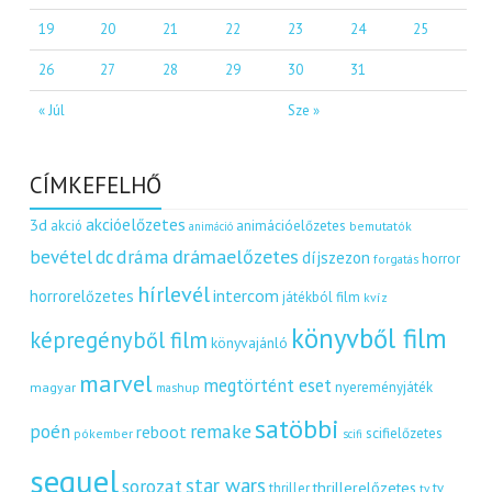
19
20
21
22
23
24
25
26
27
28
29
30
31
« Júl
Sze »
CÍMKEFELHŐ
akcióelőzetes
3d
akció
animációelőzetes
bemutatók
animáció
dráma
drámaelőzetes
bevétel
dc
díjszezon
horror
forgatás
hírlevél
intercom
horrorelőzetes
játékból film
kvíz
könyvből film
képregényből film
könyvajánló
marvel
megtörtént eset
nyereményjáték
magyar
mashup
satöbbi
remake
poén
reboot
scifielőzetes
pókember
scifi
sequel
star wars
sorozat
thrillerelőzetes
thriller
tv
tv