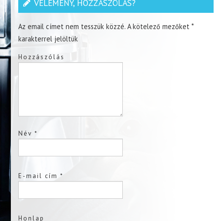
VÉLEMÉNY, HOZZÁSZÓLÁS?
Az email címet nem tesszük közzé.
A kötelező mezőket
*
karakterrel jelöltük
Hozzászólás
Név
*
E-mail cím
*
Honlap