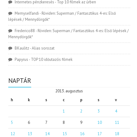
Internetes pénzkeresés
-
Top 10 filmek az űrben
Memyselfandi
-
Röviden: Superman / Fantasztikus 4-es: Első
lépések / Mennydörgők*
Frederico88
-
Röviden: Superman / Fantasztikus 4-es: Első lépések /
Mennydörgők*
BKaulitz
-
Alias sorozat
Papyrus
-
TOP 10 időutazós filmek
NAPTÁR
2013. augusztus
h
k
s
c
p
s
v
1
2
3
4
5
6
7
8
9
10
11
12
13
14
15
16
17
18