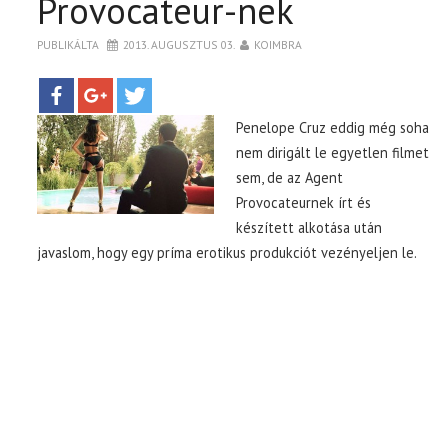
Provocateur-nek
PUBLIKÁLTA
2013. AUGUSZTUS 03.
KOIMBRA
TOP10
KULISSZA
Penelope Cruz eddig még soha
nem dirigált le egyetlen filmet
CIKK
sem, de az Agent
Provocateurnek írt és
PÓLÓ RENDELÉS
készített alkotása után
javaslom, hogy egy príma erotikus produkciót vezényeljen le.