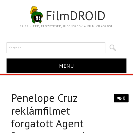
FilmDROID
FRISS HÍREK, ELŐZETESEK, ÚJDONSÁGOK A FILM VILÁGÁBÓL.
MENU
HÍR
Penelope Cruz
TRAILER
0
reklámfilmet
KRITIKA
forgatott Agent
BOXOFFICE