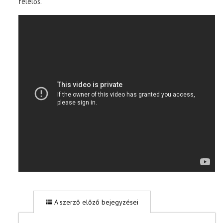
felelős.
A szerző előző bejegyzései