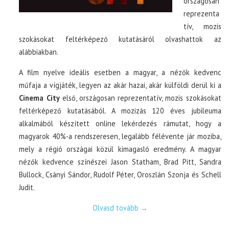
országosan
reprezenta
tív, mozis
szokásokat feltérképező kutatásáról olvashattok az
alábbiakban.
A film nyelve ideális esetben a magyar, a nézők kedvenc
műfaja a vígjáték, legyen az akár hazai, akár külföldi derül ki a
Cinema City
első, országosan reprezentatív, mozis szokásokat
feltérképező kutatásából. A mozizás 120 éves jubileuma
alkalmából készített online lekérdezés rámutat, hogy a
magyarok 40%-a rendszeresen, legalább félévente jár moziba,
mely a régió országai közül kimagasló eredmény. A magyar
nézők kedvence színészei Jason Statham, Brad Pitt, Sandra
Bullock, Csányi Sándor, Rudolf Péter, Oroszlán Szonja és Schell
Judit.
Olvasd tovább
→