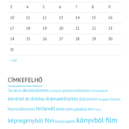
3
4
5
6
7
8
9
10
11
12
13
14
15
16
17
18
19
20
21
22
23
24
25
26
27
28
29
30
31
« Júl
CÍMKEFELHŐ
akcióelőzetes
3d
akció
animációelőzetes
bemutatók
animáció
dráma
drámaelőzetes
bevétel
dc
díjszezon
horror
forgatás
hírlevél
intercom
horrorelőzetes
játékból film
kvíz
könyvből film
képregényből film
könyvajánló