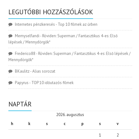
LEGUTÓBBI HOZZÁSZÓLÁSOK
Internetes pénzkeresés
-
Top 10 filmek az űrben
Memyselfandi
-
Röviden: Superman / Fantasztikus 4-es: Első
lépések / Mennydörgők*
Frederico88
-
Röviden: Superman / Fantasztikus 4-es: Első lépések /
Mennydörgők*
BKaulitz
-
Alias sorozat
Papyrus
-
TOP 10 időutazós filmek
NAPTÁR
2026. augusztus
h
k
s
c
p
s
v
1
2