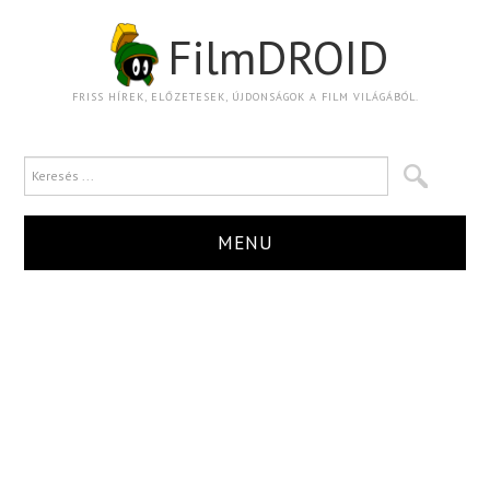
FilmDROID
FRISS HÍREK, ELŐZETESEK, ÚJDONSÁGOK A FILM VILÁGÁBÓL.
MENU
HÍR
TRAILER
KRITIKA
BOXOFFICE