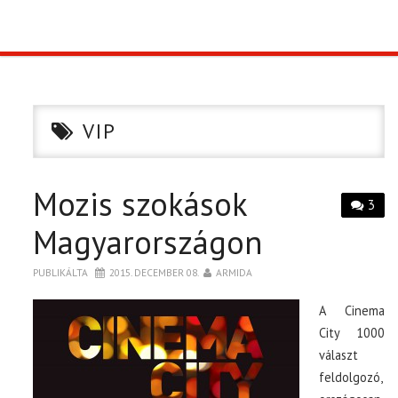
TOP10
KULISSZA
VIP
CIKK
Mozis szokások
PÓLÓ RENDELÉS
3
Magyarországon
PUBLIKÁLTA
2015. DECEMBER 08.
ARMIDA
A Cinema
City 1000
választ
feldolgozó,