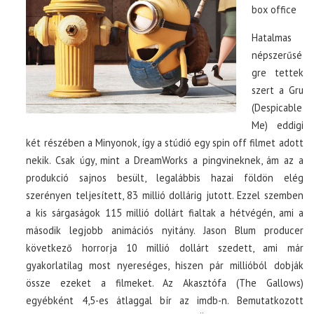
box office
Hatalmas
népszerűsé
gre tettek
szert a Gru
(Despicable
Me) eddigi
két részében a Minyonok, így a stúdió egy spin off filmet adott
nekik. Csak úgy, mint a DreamWorks a pingvineknek, ám az a
produkció sajnos besült, legalábbis hazai földön elég
szerényen teljesített, 83 millió dollárig jutott. Ezzel szemben
a kis sárgaságok 115 millió dollárt fialtak a hétvégén, ami a
második legjobb animációs nyitány. Jason Blum producer
következő horrorja 10 millió dollárt szedett, ami már
gyakorlatilag most nyereséges, hiszen pár millióból dobják
össze ezeket a filmeket. Az Akasztófa (The Gallows)
egyébként 4,5-es átlaggal bír az imdb-n. Bemutatkozott