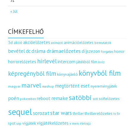
31
« Júl
CÍMKEFELHŐ
akcióelőzetes
3d
akció
animációelőzetes
bemutatók
animáció
dráma
drámaelőzetes
bevétel
dc
díjszezon
horror
forgatás
hírlevél
intercom
horrorelőzetes
játékból film
kvíz
könyvből film
képregényből film
könyvajánló
marvel
megtörtént eset
nyereményjáték
magyar
mashup
satöbbi
remake
poén
reboot
scifielőzetes
pókember
scifi
sequel
star wars
sorozat
thrillerelőzetes
thriller
tv
tv
vígjátékelőzetes
vígjáték
spot
uip
x men
életrajz