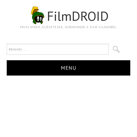
FilmDROID
FRISS HÍREK, ELŐZETESEK, ÚJDONSÁGOK A FILM VILÁGÁBÓL.
MENU
HÍR
TRAILER
KRITIKA
BOXOFFICE