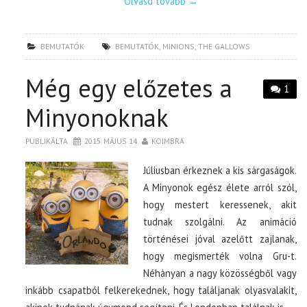
Olvasd tovább
→
BEMUTATÓK
BEMUTATÓK
,
MINIONS
,
THE GALLOWS
Még egy előzetes a
1
Minyonoknak
PUBLIKÁLTA
2015. MÁJUS 14.
KOIMBRA
Júliusban érkeznek a kis sárgaságok.
A Minyonok egész élete arról szól,
hogy mestert keressenek, akit
tudnak szolgálni. Az animáció
történései jóval azelőtt zajlanak,
hogy megismerték volna Gru-t.
Néhányan a nagy közösségből vagy
inkább csapatból felkerekednek, hogy találjanak olyasvalakit,