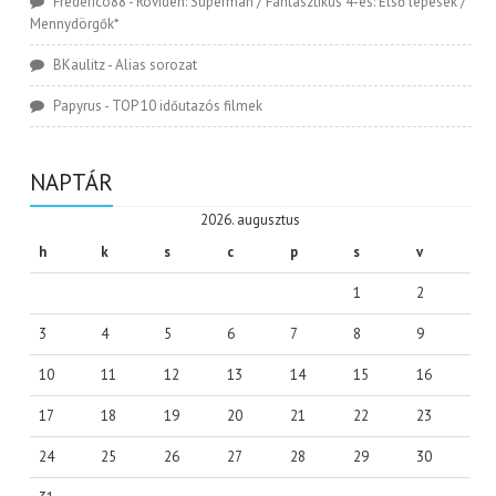
Frederico88
-
Röviden: Superman / Fantasztikus 4-es: Első lépések /
Mennydörgők*
BKaulitz
-
Alias sorozat
Papyrus
-
TOP 10 időutazós filmek
NAPTÁR
2026. augusztus
h
k
s
c
p
s
v
1
2
3
4
5
6
7
8
9
10
11
12
13
14
15
16
17
18
19
20
21
22
23
24
25
26
27
28
29
30