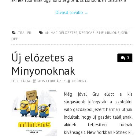
akinek tudnának úgymond segíteni. És Londonban találnak is.
Olvasd tovább
→
TRAILER
ANIMÁCIÓELŐZETES
,
DESPICABLE ME
,
MINIONS
,
SPIN
OFF
Új előzetes a
0
Minyonoknak
PUBLIKÁLTA
2015. FEBRUÁR 03.
KOIMBRA
Még jóval Gru előtt a kis
sárgaságok kifogytak a szolgálni
való gazdákból, ezért hárman útnak
indultak, hogy új gazdát találjanak,
akinek teljesíteni tudnák
kívánságait. New Yorkban kötnek ki,