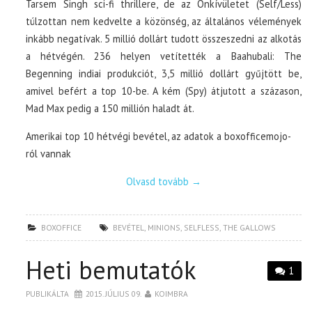
Tarsem Singh sci-fi thrillere, de az Önkívületet (Self/Less)
túlzottan nem kedvelte a közönség, az általános vélemények
inkább negatívak. 5 millió dollárt tudott összeszedni az alkotás
a hétvégén. 236 helyen vetítették a Baahubali: The
Begenning indiai produkciót, 3,5 millió dollárt gyűjtött be,
amivel befért a top 10-be. A kém (Spy) átjutott a százason,
Mad Max pedig a 150 millión haladt át.
Amerikai top 10 hétvégi bevétel, az adatok a boxofficemojo-
ról vannak
Olvasd tovább
→
BOXOFFICE
BEVÉTEL
,
MINIONS
,
SELFLESS
,
THE GALLOWS
Heti bemutatók
1
PUBLIKÁLTA
2015. JÚLIUS 09.
KOIMBRA