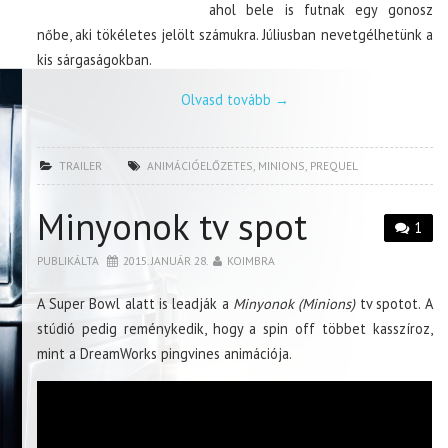
ahol bele is futnak egy gonosz
nőbe, aki tökéletes jelölt számukra. Júliusban nevetgélhetünk a
kis sárgaságokban.
Olvasd tovább
→
TRAILER
ANIMÁCIÓELŐZETES
,
MINIONS
,
PREQUEL
Minyonok tv spot
1
PUBLIKÁLTA
2015. JANUÁR 28.
KOIMBRA
A Super Bowl alatt is leadják a
Minyonok (Minions)
tv spotot. A
stúdió pedig reménykedik, hogy a spin off többet kasszíroz,
mint a DreamWorks pingvines animációja.