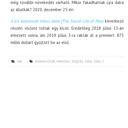
még további növekedés várható. Mikor fakadhatnak újra dalra
az állatkák? 2020. december 25-én.
A kis kedvencek titkos élete (The Secret Life of Pets)
következő
részén viszont toltak egy kicsit. Eredetileg 2018 július 13-án
érkezett volna, ám 2019 július 3-ra rakták át a premiert. 875
millió dollárt gyűjtött be az első.
HÍR
ANIMÁCIÓHÍR
,
MINIONS
,
SEQUEL
,
SING
,
SING 2