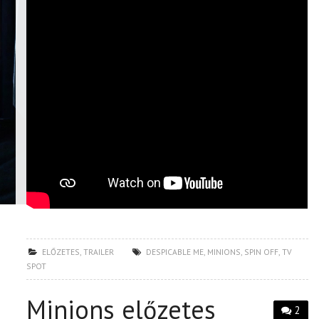
ELŐZETES
,
TRAILER
DESPICABLE ME
,
MINIONS
,
SPIN OFF
,
TV
SPOT
Minions előzetes
2