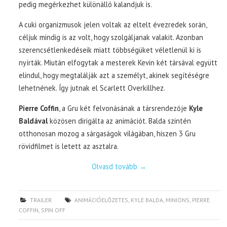
pedig megérkezhet különálló kalandjuk is.
A cuki organizmusok jelen voltak az eltelt évezredek során,
céljuk mindig is az volt, hogy szolgáljanak valakit. Azonban
szerencsétlenkedéseik miatt többségüket véletlenül ki is
nyírták. Miután elfogytak a mesterek Kevin két társával együtt
elindul, hogy megtalálják azt a személyt, akinek segítéségre
lehetnének. Így jutnak el Scarlett Overkillhez.
Pierre Coffin
, a Gru két felvonásának a társrendezője
Kyle
Baldával
közösen dirigálta az animációt. Balda szintén
otthonosan mozog a sárgaságok világában, hiszen 3 Gru
rövidfilmet is letett az asztalra.
Olvasd tovább
→
TRAILER
ANIMÁCIÓELŐZETES
,
KYLE BALDA
,
MINIONS
,
PIERRE
COFFIN
,
SPIN OFF