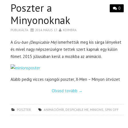
Poszter a
0
Minyonoknak
PUBLIKÁLTA
2014. MÁJUS 17.
KOIMBRA
A
Gru-ban (Despicable Me)
ismerhettük meg kis sárga lényeket
és mivel nagy népszerűségre tettek szert kapnak egy külön
filmet. 2015 júliusában kerül a mozikba az animáció.
Alább pedig vicces rajongói poszter, X-Men – Minyon ötvözet
Olvasd tovább
→
POSZTER
ANIMÁCIÓHÍR
,
DESPICABLE ME
,
MINIONS
,
SPIN OFF