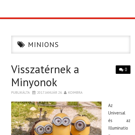
TOP10
KULISSZA
MINIONS
CIKK
Visszatérnek a
PÓLÓ RENDELÉS
0
Minyonok
PUBLIKÁLTA
2017. JANUÁR 26.
KOIMBRA
Az
Universal
és az
Illuminatio