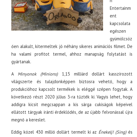
n
Entertainm
ent
kapcsolata
egészen
gyümölcsöz
ően alakult, kitermeltek jó néhány sikeres animációs filmet. De
ha valami profitot termel, ahhoz manapság folytatást is
gyártanak.
A
Minyonok (Minions)
1,15 milliárd dollárt kasszírozott
világszerte és tulajdonképpen biztosra vehető, hogy a
produkcióhoz kapcsolt termékek is eléggé szépen fogytak. A
következő részt 2020 július 3-ra tűzték ki. Vagyis lehet, hogy
addigra kicsit megcsappan a kis sárga cukiságok képeivel
ellátott tárgyak iránti érdeklődés, de az újabb felvonással újra
megnő a kereslet.
Eddig közel 430 millió dollárt termelt ki az
Énekelj! (Sing)
és