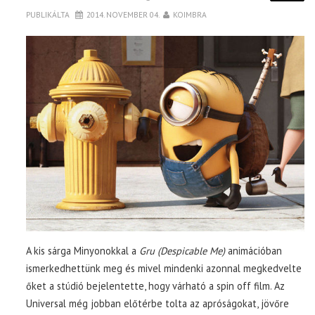
PUBLIKÁLTA
2014. NOVEMBER 04.
KOIMBRA
A kis sárga Minyonokkal a
Gru (Despicable Me)
animációban
ismerkedhettünk meg és mivel mindenki azonnal megkedvelte
őket a stúdió bejelentette, hogy várható a spin off film. Az
Universal még jobban előtérbe tolta az apróságokat, jövőre