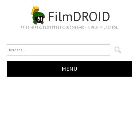
FilmDROID
FRISS HÍREK, ELŐZETESEK, ÚJDONSÁGOK A FILM VILÁGÁBÓL.
MENU
HÍR
TRAILER
KRITIKA
BOXOFFICE