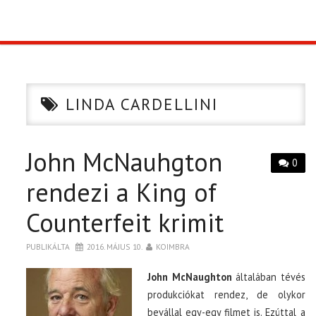
TOP10
KULISSZA
LINDA CARDELLINI
CIKK
John McNauhgton
PÓLÓ RENDELÉS
0
rendezi a King of
Counterfeit krimit
PUBLIKÁLTA
2016. MÁJUS 10.
KOIMBRA
John McNaughton
általában tévés
produkciókat rendez, de olykor
bevállal egy-egy filmet is. Ezúttal a