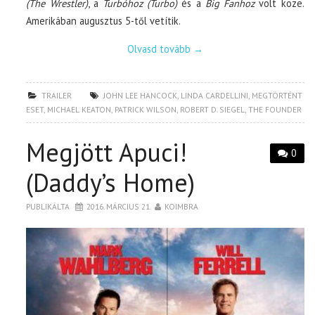
(The Wrestler)
, a
Turbóhoz (Turbo)
és a
Big Fanhoz
volt köze.
Amerikában augusztus 5-től vetítik.
Olvasd tovább
→
TRAILER
JOHN LEE HANCOCK
,
LINDA CARDELLINI
,
MEGTÖRTÉNT
ESET
,
MICHAEL KEATON
,
PATRICK WILSON
,
ROBERT D. SIEGEL
,
THE FOUNDER
Megjött Apuci!
0
(Daddy’s Home)
PUBLIKÁLTA
2016. MÁRCIUS 21.
KOIMBRA