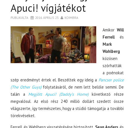
Apuci! vígjátékot
PUBLIKÁLTA
2016. ÁPRILIS 23.
KOIMBRA
Amikor
Will
Ferrell
és
Mark
Wahlberg
közösen
szórhatták
a poénokat
szép eredményt értek el. Beszéltek egy ideig a
Pancser police
(The Other Guys)
folytatásáról, de nem lett belőle semmi. De
talán a
Megjött Apuci! (Daddy’s Home)
következő része
megvalósul. Az első rész 240 millió dollárt szedett össze
világszerte, így természetes, hogy a stúdió támogatja a további
törekvéseket.
Ferrell és Wahlberg visszatérésére biztosított.
Sean Anders
és