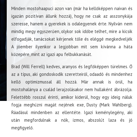
Minden mostohaapuci azon van (már ha kellőképpen naivan és
igazán pozitívan állunk hozzá), hogy ne csak az asszonykája
szeresse, hanem a gyerekek is odalegyenek érte. Nyilván nem
mindig megy egyszerűen, olykor sok időbe telhet, mire a kicsik
elfogadják, tanácsokat kérjenek tőle és eléggé megkedveljék
A jóember ilyenkor a legjobban mit sem kívánna a háta
közepére, mint az igazi apu felbukkanását.
Brad (Will Ferrell) kedves, aranyos és legfőképpen türelmes. Ő
az a típus, aki gondoskodik szeretteiről, odaadó és mindenhez
kellő optimizmussal áll hozzá. Már annak is örül, ha
mostohalánya a család lerajzolásakor nem hullaként ábrázolja.
Felettébb rosszul érinti, amikor kiderül, hogy egy ideig náluk
fogja meghúzni magát nejének exe, Dusty (Mark Wahlberg).
Ráadásul mindenben az ellentéte. Igazi keménylegény, aki
után megfordulnak a nők, izmos, abszolút laza és jó
megfigyelő.