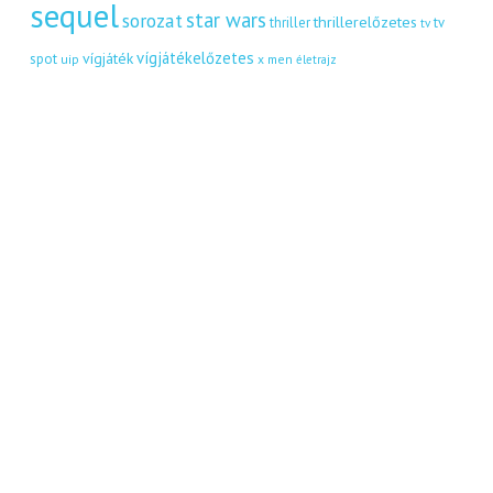
sequel
star wars
sorozat
thrillerelőzetes
thriller
tv
tv
vígjátékelőzetes
vígjáték
spot
uip
x men
életrajz