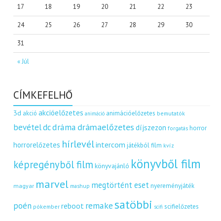
17
18
19
20
21
22
23
24
25
26
27
28
29
30
31
« Júl
CÍMKEFELHŐ
akcióelőzetes
3d
akció
animációelőzetes
bemutatók
animáció
dráma
drámaelőzetes
bevétel
dc
díjszezon
horror
forgatás
hírlevél
intercom
horrorelőzetes
játékból film
kvíz
könyvből film
képregényből film
könyvajánló
marvel
megtörtént eset
nyereményjáték
magyar
mashup
satöbbi
remake
poén
reboot
scifielőzetes
pókember
scifi