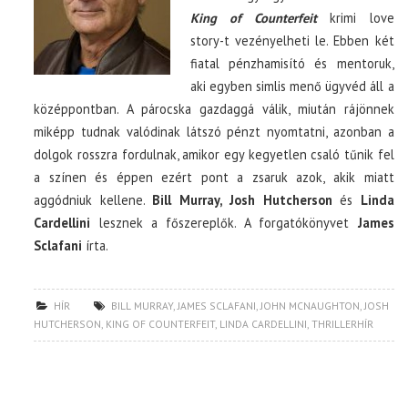
King of Counterfeit
krimi love
story-t vezényelheti le. Ebben két
fiatal pénzhamisító és mentoruk,
aki egyben simlis menő ügyvéd áll a
középpontban. A párocska gazdaggá válik, miután rájönnek
miképp tudnak valódinak látszó pénzt nyomtatni, azonban a
dolgok rosszra fordulnak, amikor egy kegyetlen csaló tűnik fel
a színen és éppen ezért pont a zsaruk azok, akik miatt
aggódniuk kellene.
Bill Murray, Josh Hutcherson
és
Linda
Cardellini
lesznek a főszereplők. A forgatókönyvet
James
Sclafani
írta.
HÍR
BILL MURRAY
,
JAMES SCLAFANI
,
JOHN MCNAUGHTON
,
JOSH
HUTCHERSON
,
KING OF COUNTERFEIT
,
LINDA CARDELLINI
,
THRILLERHÍR