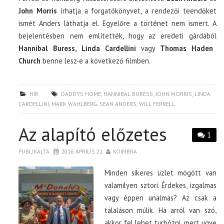
John Morris
írhatja a forgatókönyvet, a rendezői teendőket
ismét Anders láthatja el. Egyelőre a történet nem ismert. A
bejelentésben nem említették, hogy az eredeti gárdából
Hannibal Buress, Linda Cardellini
vagy
Thomas Haden
Church
benne lesz-e a következő filmben.
HÍR
DADDYS HOME
,
HANNIBAL BURESS
,
JOHN MORRIS
,
LINDA
CARDELLINI
,
MARK WAHLBERG
,
SEAN ANDERS
,
WILL FERRELL
Az alapító előzetes
1
PUBLIKÁLTA
2016. ÁPRILIS 21.
KOIMBRA
Minden sikeres üzlet mögött van
valamilyen sztori. Érdekes, izgalmas
vagy éppen unalmas? Az csak a
tálaláson múlik. Ha arról van szó,
akkor fel lehet turbózni, mert ugye