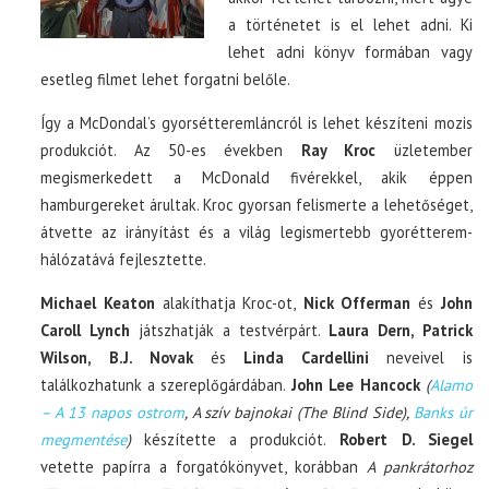
a történetet is el lehet adni. Ki
lehet adni könyv formában vagy
esetleg filmet lehet forgatni belőle.
Így a McDondal’s gyorsétteremláncról is lehet készíteni mozis
produkciót. Az 50-es években
Ray Kroc
üzletember
megismerkedett a McDonald fivérekkel, akik éppen
hamburgereket árultak. Kroc gyorsan felismerte a lehetőséget,
átvette az irányítást és a világ legismertebb gyorétterem-
hálózatává fejlesztette.
Michael Keaton
alakíthatja Kroc-ot,
Nick Offerman
és
John
Caroll Lynch
játszhatják a testvérpárt.
Laura Dern, Patrick
Wilson, B.J. Novak
és
Linda Cardellini
neveivel is
találkozhatunk a szereplőgárdában.
John Lee Hancock
(
Alamo
– A 13 napos ostrom
, A szív bajnokai (The Blind Side),
Banks úr
megmentése
)
készítette a produkciót.
Robert D. Siegel
vetette papírra a forgatókönyvet, korábban
A pankrátorhoz