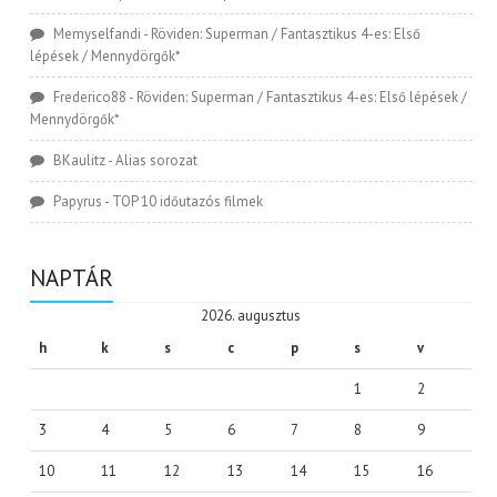
Memyselfandi
-
Röviden: Superman / Fantasztikus 4-es: Első
lépések / Mennydörgők*
Frederico88
-
Röviden: Superman / Fantasztikus 4-es: Első lépések /
Mennydörgők*
BKaulitz
-
Alias sorozat
Papyrus
-
TOP 10 időutazós filmek
NAPTÁR
2026. augusztus
h
k
s
c
p
s
v
1
2
3
4
5
6
7
8
9
10
11
12
13
14
15
16