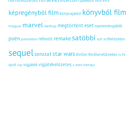
horrorelőzetes
játékból film
kvíz
könyvből film
képregényből film
könyvajánló
marvel
megtörtént eset
nyereményjáték
magyar
mashup
satöbbi
remake
poén
reboot
scifielőzetes
pókember
scifi
sequel
star wars
sorozat
thrillerelőzetes
thriller
tv
tv
vígjátékelőzetes
vígjáték
spot
uip
x men
életrajz