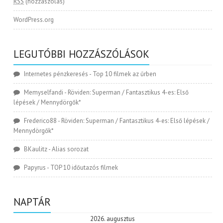
RSS
(hozzászólás)
WordPress.org
LEGUTÓBBI HOZZÁSZÓLÁSOK
Internetes pénzkeresés
-
Top 10 filmek az űrben
Memyselfandi
-
Röviden: Superman / Fantasztikus 4-es: Első
lépések / Mennydörgők*
Frederico88
-
Röviden: Superman / Fantasztikus 4-es: Első lépések /
Mennydörgők*
BKaulitz
-
Alias sorozat
Papyrus
-
TOP 10 időutazós filmek
NAPTÁR
2026. augusztus