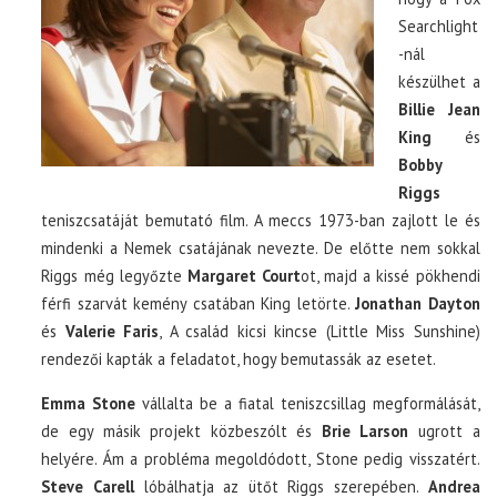
Searchlight
-nál
készülhet a
Billie Jean
King
és
Bobby
Riggs
teniszcsatáját bemutató film. A meccs 1973-ban zajlott le és
mindenki a Nemek csatájának nevezte. De előtte nem sokkal
Riggs még legyőzte
Margaret Court
ot, majd a kissé pökhendi
férfi szarvát kemény csatában King letörte.
Jonathan Dayton
és
Valerie Faris
, A család kicsi kincse (Little Miss Sunshine)
rendezői kapták a feladatot, hogy bemutassák az esetet.
Emma Stone
vállalta be a fiatal teniszcsillag megformálását,
de egy másik projekt közbeszólt és
Brie Larson
ugrott a
helyére. Ám a probléma megoldódott, Stone pedig visszatért.
Steve Carell
lóbálhatja az ütőt Riggs szerepében.
Andrea