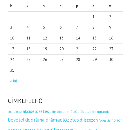
h
k
s
c
p
s
v
1
2
3
4
5
6
7
8
9
10
11
12
13
14
15
16
17
18
19
20
21
22
23
24
25
26
27
28
29
30
31
« Júl
CÍMKEFELHŐ
akcióelőzetes
3d
akció
animációelőzetes
bemutatók
animáció
dráma
drámaelőzetes
bevétel
dc
díjszezon
horror
forgatás
hírlevél
intercom