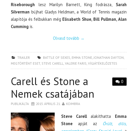
Riseborough
lesz Marilyn Barnett, King fodrásza,
Sarah
Silverman
bújhat Gladys Heldman, a World of Tennis magazin
alapítója és felbukkan még
Elisabeth Shue, Bill Pullman, Alan
Cumming
is.
Olvasd tovább
→
TRAILER
BATTLE OF SEXES
,
EMMA STONE
,
JONATHAN DAYTON
,
MEGTÖRTÉNT ESET
,
STEVE CARELL
,
VALERIE FARIS
,
VÍGJÁTÉKELŐZETES
Carell és Stone a
0
Nemek csatájában
PUBLIKÁLTA
2015. ÁPRILIS 21.
KOIMBRA
Steve Carell
alakíthatta
Emma
Stone
apját az
Őrült, dilis,
szerelemben (Crazy Stupid Love)
, a