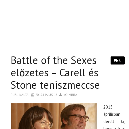
Battle of the Sexes
0
előzetes – Carell és
Stone teniszmeccse
PUBLIKÁLTA
2017. MÁJUS 16.
KOIMBRA
2015
áprilisban
derült ki,
hogy a Fox