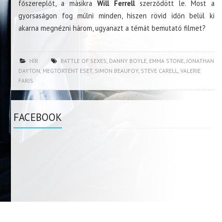
főszereplőt, a másikra
Will Ferrell
szerződött le. Most a
gyorsaságon fog múlni minden, hiszen rövid időn belül ki
akarna megnézni három, ugyanazt a témát bemutató filmet?
HÍR
BATTLE OF SEXES
,
DANNY BOYLE
,
EMMA STONE
,
JONATHAN
DAYTON
,
MEGTÖRTÉNT ESET
,
SIMON BEAUFOY
,
STEVE CARELL
,
VALERIE
FARIS
FACEBOOK