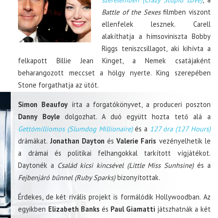
Battle of the Sexes
filmben viszont
ellenfelek lesznek. Carell
alakíthatja a hímsoviniszta Bobby
Riggs teniszcsillagot, aki kihívta a
felkapott Billie Jean Kinget, a Nemek csatájaként
beharangozott meccset a hölgy nyerte. King szerepében
Stone forgathatja az ütőt.
Simon Beaufoy
írta a forgatókönyvet, a produceri poszton
Danny Boyle
dolgozhat. A duó együtt hozta tető alá a
Gettómilliomos (Slumdog Millionaire)
és a
127 óra (127 Hours)
drámákat.
Jonathan Dayton
és
Valerie Faris
vezényelhetik le
a drámai és politikai felhangokkal tarkított vígjátékot.
Daytonék a
Család kicsi kincsével (Little Miss Sunhsine)
és a
Fejbenjáró bűnnel (Ruby Sparks)
bizonyítottak.
Érdekes, de két rivális projekt is formálódik Hollywoodban. Az
egyikben
Elizabeth Banks
és
Paul Giamatti
játszhatnák a két