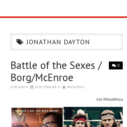
TOP10
KULISSZA
JONATHAN DAYTON
CIKK
Battle of the Sexes /
PÓLÓ RENDELÉS
0
Borg/McEnroe
PUBLIKÁLTA
2018. FEBRUÁR 25.
NIKODEMUS
írta Nikodémus