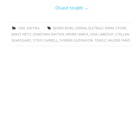
Olvasd tovább
→
CIKK
,
KRITIKA
BJÖRN BORG
,
DRÁMA
,
ÉLETRAJZ
,
EMMA STONE
,
JANUS METZ
,
JONATHAN DAYTON
,
NEMEK HARCA
,
SHIA LABEOUF
,
STELLAN
SKARSGARD
,
STEVE CARRELL
,
SVERRIR GUDNASON
,
TENISZ
,
VALERIE FARIS