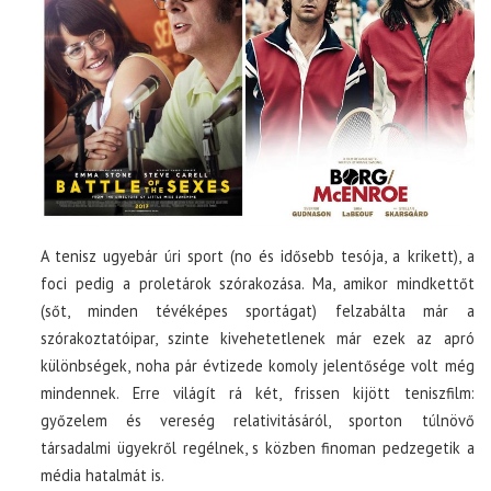
A tenisz ugyebár úri sport (no és idősebb tesója, a krikett), a
foci pedig a proletárok szórakozása. Ma, amikor mindkettőt
(sőt, minden tévéképes sportágat) felzabálta már a
szórakoztatóipar, szinte kivehetetlenek már ezek az apró
különbségek, noha pár évtizede komoly jelentősége volt még
mindennek. Erre világít rá két, frissen kijött teniszfilm:
győzelem és vereség relativitásáról, sporton túlnövő
társadalmi ügyekről regélnek, s közben finoman pedzegetik a
média hatalmát is.