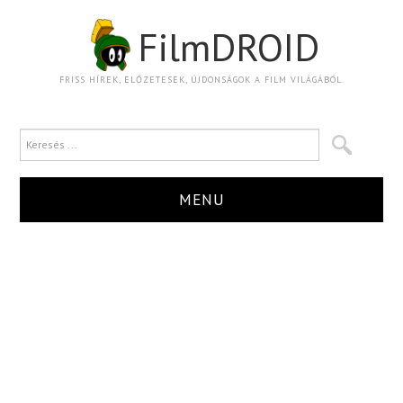
FilmDROID
FRISS HÍREK, ELŐZETESEK, ÚJDONSÁGOK A FILM VILÁGÁBÓL.
MENU
HÍR
TRAILER
KRITIKA
BOXOFFICE