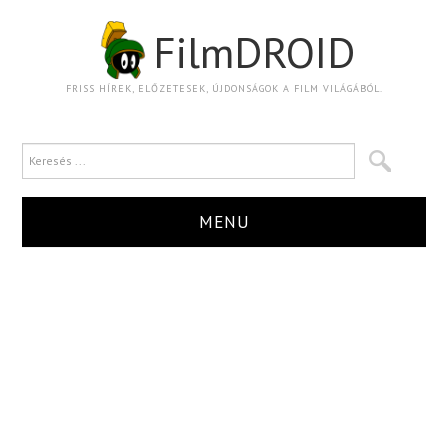
FilmDROID
FRISS HÍREK, ELŐZETESEK, ÚJDONSÁGOK A FILM VILÁGÁBÓL.
MENU
HÍR
TRAILER
KRITIKA
BOXOFFICE