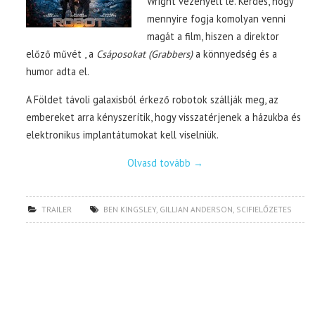
Wright vezényelt le. Kérdés, hogy
mennyire fogja komolyan venni
magát a film, hiszen a direktor
előző művét , a
Csáposokat (Grabbers)
a könnyedség és a
humor adta el.
A Földet távoli galaxisból érkező robotok szállják meg, az
embereket arra kényszerítik, hogy visszatérjenek a házukba és
elektronikus implantátumokat kell viselniük.
Olvasd tovább
→
TRAILER
BEN KINGSLEY
,
GILLIAN ANDERSON
,
SCIFIELŐZETES