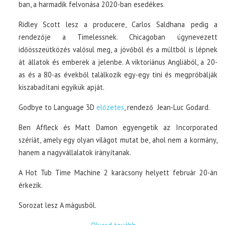
ban, a harmadik felvonása 2020-ban esedékes.
Ridley Scott lesz a producere, Carlos Saldhana pedig a
rendezője a Timelessnek. Chicagoban úgynevezett
időösszeütközés valósul meg, a jövőből és a múltból is lépnek
át állatok és emberek a jelenbe. A viktoriánus Angliából, a 20-
as és a 80-as évekből találkozik egy-egy tini és megpróbálják
kiszabadítani egyikük apját.
Godbye to Language 3D
előzetes
, rendező Jean-Luc Godard.
Ben Affleck és Matt Damon egyengetik az Incorporated
szériát, amely egy olyan világot mutat be, ahol nem a kormány,
hanem a nagyvállalatok irányítanak.
A Hot Tub Time Machine 2 karácsony helyett február 20-án
érkezik.
Sorozat lesz A mágusból.