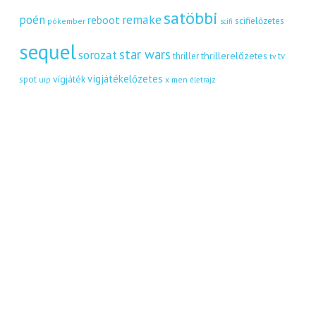
satöbbi
remake
poén
reboot
scifielőzetes
pókember
scifi
sequel
star wars
sorozat
thrillerelőzetes
thriller
tv
tv
vígjátékelőzetes
vígjáték
spot
uip
x men
életrajz