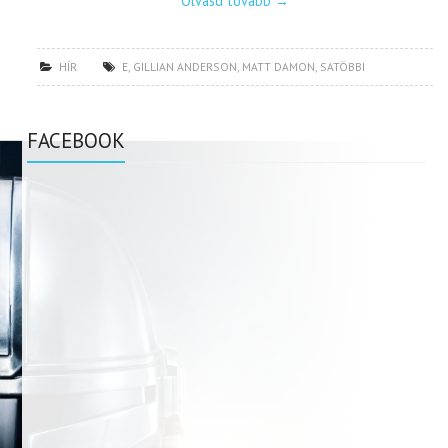
Olvasd tovább
→
HÍR
E
,
GILLIAN ANDERSON
,
MATT DAMON
,
SATÖBBI
FACEBOOK