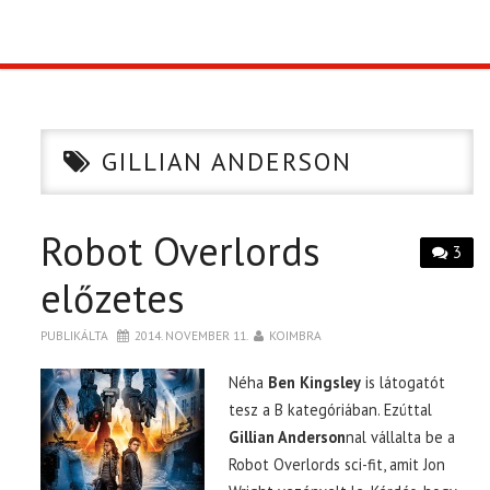
TOP10
KULISSZA
GILLIAN ANDERSON
CIKK
Robot Overlords
PÓLÓ RENDELÉS
3
előzetes
PUBLIKÁLTA
2014. NOVEMBER 11.
KOIMBRA
Néha
Ben Kingsley
is látogatót
tesz a B kategóriában. Ezúttal
Gillian Anderson
nal vállalta be a
Robot Overlords sci-fit, amit Jon