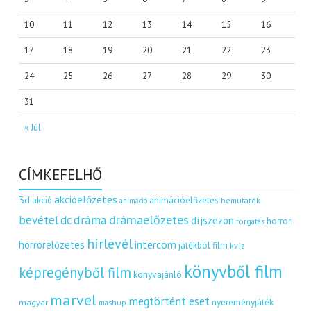
10
11
12
13
14
15
16
17
18
19
20
21
22
23
24
25
26
27
28
29
30
31
« Júl
CÍMKEFELHŐ
akcióelőzetes
3d
akció
animációelőzetes
bemutatók
animáció
dráma
drámaelőzetes
bevétel
dc
díjszezon
horror
forgatás
hírlevél
intercom
horrorelőzetes
játékból film
kvíz
könyvből film
képregényből film
könyvajánló
marvel
megtörtént eset
nyereményjáték
magyar
mashup