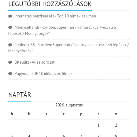
LEGUTÓBBI HOZZÁSZÓLÁSOK
Internetes pénzkeresés
-
Top 10 filmek az űrben
Memyselfandi
-
Röviden: Superman / Fantasztikus 4-es: Első
lépések / Mennydörgők*
Frederico88
-
Röviden: Superman / Fantasztikus 4-es: Első lépések /
Mennydörgők*
BKaulitz
-
Alias sorozat
Papyrus
-
TOP 10 időutazós filmek
NAPTÁR
2026. augusztus
h
k
s
c
p
s
v
1
2
3
4
5
6
7
8
9