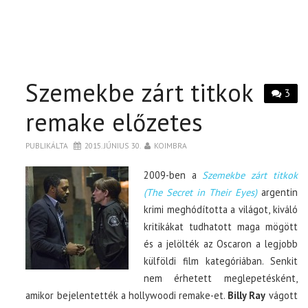
Szemekbe zárt titkok
3
remake előzetes
PUBLIKÁLTA
2015. JÚNIUS 30.
KOIMBRA
2009-ben a
Szemekbe zárt titkok
(The Secret in Their Eyes)
argentin
krimi meghódította a világot, kiváló
kritikákat tudhatott maga mögött
és a jelölték az Oscaron a legjobb
külföldi film kategóriában. Senkit
nem érhetett meglepetésként,
amikor bejelentették a hollywoodi remake-et.
Billy Ray
vágott