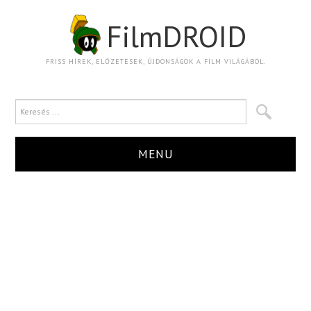
FilmDROID
FRISS HÍREK, ELŐZETESEK, ÚJDONSÁGOK A FILM VILÁGÁBÓL.
MENU
HÍR
TRAILER
KRITIKA
BOXOFFICE