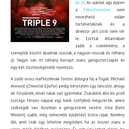
Az út
, Az ajánlat agy éppen
a
Fékezhetetlen
nem
nevezhető vidám
történeteknek és a
direktor járt útról nem tér
le. Ezúttal Atlantában
zajlik a cselekmény, a
szereplők között akadnak rosszak, a nagyon rosszak és néhány
jó. Vagyis van itt néhány korrupt zsaru, gengsztercsapat és
egy-két tisztességesebb nyomozó.
A zsidó orosz maffiózóknak fontos dologra fáj a foguk. Michael
Atwood (Chiwetel Ejiofor) pedig kénytelen úgy táncolni, ahogy
ők fütyülnek, mivel náluk van gyermeke. Zsarukból álló kis profi
osztaga fényes nappal egy bank széfjéből megszerzik, amire
szükségük van. Azonban a gengszterek vezére, Irina (Kate
Winslet) újabb, még nehezebb küldetést bízna rájuk. Kemény
dió, amit csak úgy lehetne megoldani, ha az összes zsaru a