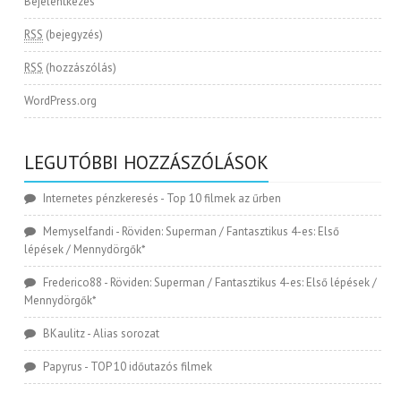
Bejelentkezés
RSS
(bejegyzés)
RSS
(hozzászólás)
WordPress.org
LEGUTÓBBI HOZZÁSZÓLÁSOK
Internetes pénzkeresés
-
Top 10 filmek az űrben
Memyselfandi
-
Röviden: Superman / Fantasztikus 4-es: Első
lépések / Mennydörgők*
Frederico88
-
Röviden: Superman / Fantasztikus 4-es: Első lépések /
Mennydörgők*
BKaulitz
-
Alias sorozat
Papyrus
-
TOP 10 időutazós filmek