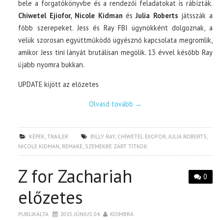
bele a forgatókönyvbe és a rendezői feladatokat is rábízták.
Chiwetel Ejiofor, Nicole Kidman
és
Julia Roberts
játsszák a
főbb szerepeket. Jess és Ray FBI ügynökként dolgoznak, a
velük szorosan együttműködő ügyésznő kapcsolata megromlik,
amikor Jess tini lányát brutálisan megölik. 13 évvel később Ray
újabb nyomra bukkan.
UPDATE kijött az előzetes
Olvasd tovább
→
KÉPEK
,
TRAILER
BILLY RAY
,
CHIWETEL EJIOFOR
,
JULIA ROBERTS
,
NICOLE KIDMAN
,
REMAKE
,
SZEMEKBE ZÁRT TITKOK
Z for Zachariah
0
előzetes
PUBLIKÁLTA
2015. JÚNIUS 04.
KOIMBRA