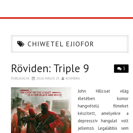
TOP10
KULISSZA
CHIWETEL EJIOFOR
CIKK
Röviden: Triple 9
PÓLÓ RENDELÉS
3
PUBLIKÁLTA
2016. MÁJUS 25.
KOIMBRA
John Hillcoat világ
életében komor
hangvételű filmeket
készített, amelyekre a
depresszív hangulat volt
jellemző. Legalábbis sem