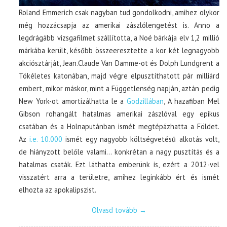
Roland Emmerich csak nagyban tud gondolkodni, amihez olykor
még hozzácsapja az amerikai zászlólengetést is. Anno a
legdrágább vizsgafilmet szállította, a Noé bárkája elv 1,2 millió
márkába került, később összeeresztette a kor két legnagyobb
akciósztárját, Jean.Claude Van Damme-ot és Dolph Lundgrent a
Tökéletes katonában, majd végre elpusztíthatott pár milliárd
embert, mikor máskor, mint a Függetlenség napján, aztán pedig
New York-ot amortizálhatta le a
Godzillában
, A hazafiban Mel
Gibson rohangált hatalmas amerikai zászlóval egy epikus
csatában és a Holnaputánban ismét megtépázhatta a Földet.
Az
i.e. 10.000
ismét egy nagyobb költségvetésű alkotás volt,
de hiányzott belőle valami… konkrétan a nagy pusztítás és a
hatalmas csaták. Ezt láthatta emberünk is, ezért a 2012-vel
visszatért arra a területre, amihez leginkább ért és ismét
elhozta az apokalipszist.
Olvasd tovább
→