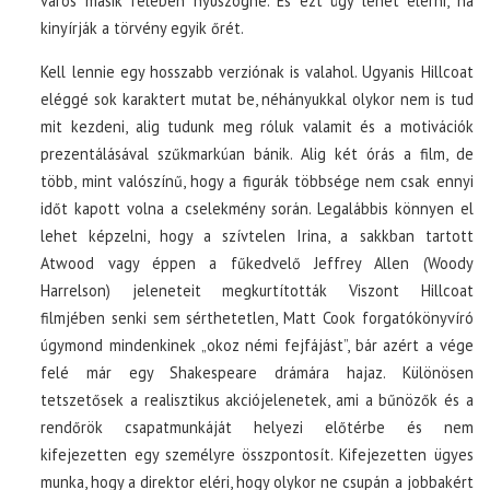
város másik felében nyüszögne. És ezt úgy lehet elérni, ha
kinyírják a törvény egyik őrét.
Kell lennie egy hosszabb verziónak is valahol. Ugyanis Hillcoat
eléggé sok karaktert mutat be, néhányukkal olykor nem is tud
mit kezdeni, alig tudunk meg róluk valamit és a motivációk
prezentálásával szűkmarkúan bánik. Alig két órás a film, de
több, mint valószínű, hogy a figurák többsége nem csak ennyi
időt kapott volna a cselekmény során. Legalábbis könnyen el
lehet képzelni, hogy a szívtelen Irina, a sakkban tartott
Atwood vagy éppen a fűkedvelő Jeffrey Allen (Woody
Harrelson) jeleneteit megkurtították Viszont Hillcoat
filmjében senki sem sérthetetlen, Matt Cook forgatókönyvíró
úgymond mindenkinek „okoz némi fejfájást”, bár azért a vége
felé már egy Shakespeare drámára hajaz. Különösen
tetszetősek a realisztikus akciójelenetek, ami a bűnözők és a
rendőrök csapatmunkáját helyezi előtérbe és nem
kifejezetten egy személyre összpontosít. Kifejezetten ügyes
munka, hogy a direktor eléri, hogy olykor ne csupán a jobbakért