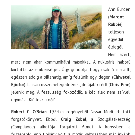
Ann Burden
(
Margot
Robbie
)
teljesen
egyedül
éldegél.
Nem azért,
mert nem akar kommunikálni másokkal. A nukleáris háború
kiirtotta az emberiséget. Úgy gondolja, hogy csak ő maradt,
egészen addig a pillanatig, amíg feltűnik egy idegen (
Chiwetel
Ejiofor
). Lassan összemelegednének, de újabb férfi (
Chris Pine
)
jelenik meg. A feszültség fokozódik, a két alak nem szívleli
egymást. Kié lesz a nő?
Robert C. O’Brian
1974-es regényéből Nissar Modi írhatott
forgatókönyvet. Ebből
Craig Zobel
, a Szolgálatkészség
(Compliance) alkotója forgatott filmet. A könyvben a
főszereplő Ann tinilány volt, a mozis változatban már inkább