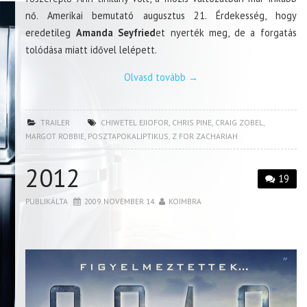
nő. Amerikai bemutató augusztus 21. Érdekesség, hogy
eredetileg
Amanda Seyfried
et nyerték meg, de a forgatás
tolódása miatt idővel lelépett.
Olvasd tovább
→
TRAILER
CHIWETEL EJIOFOR
,
CHRIS PINE
,
CRAIG ZOBEL
,
MARGOT ROBBIE
,
POSZTAPOKALIPTIKUS
,
Z FOR ZACHARIAH
2012
19
PUBLIKÁLTA
2009. NOVEMBER 14.
KOIMBRA