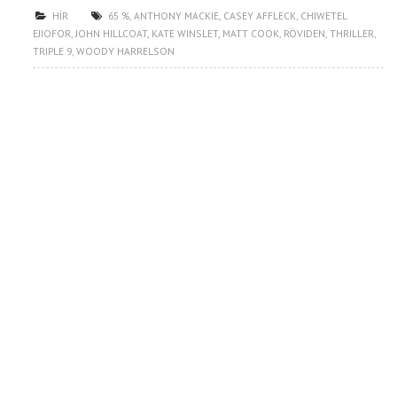
HÍR
65 %
,
ANTHONY MACKIE
,
CASEY AFFLECK
,
CHIWETEL
EJIOFOR
,
JOHN HILLCOAT
,
KATE WINSLET
,
MATT COOK
,
RÖVIDEN
,
THRILLER
,
TRIPLE 9
,
WOODY HARRELSON