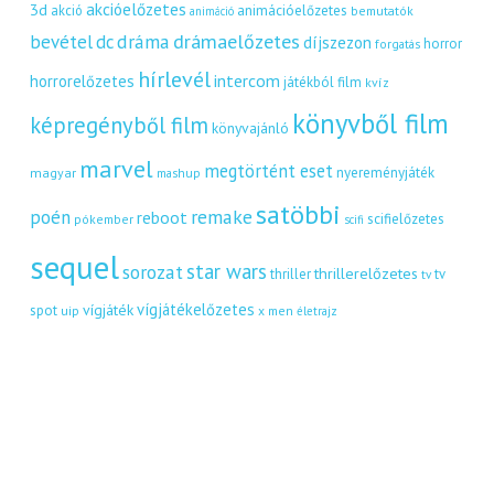
akcióelőzetes
3d
akció
animációelőzetes
bemutatók
animáció
dráma
drámaelőzetes
bevétel
dc
díjszezon
horror
forgatás
hírlevél
intercom
horrorelőzetes
játékból film
kvíz
könyvből film
képregényből film
könyvajánló
marvel
megtörtént eset
nyereményjáték
magyar
mashup
satöbbi
remake
poén
reboot
scifielőzetes
pókember
scifi
sequel
star wars
sorozat
thrillerelőzetes
thriller
tv
tv
vígjátékelőzetes
vígjáték
spot
uip
x men
életrajz