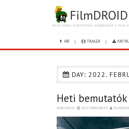
FilmDROID
FRISS HÍREK, ELŐZETESEK, ÚJDONSÁGOK A FILM V
HÍR
TRAILER
KRITIK
DAY:
2022. FEBR
Heti bemutatók
PUBLIKÁLTA
2022. FEBRUÁR 03.
FILMDROI