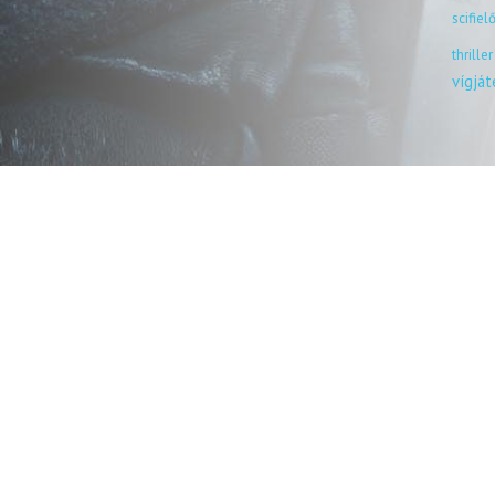
scifiel
thriller
vígjá