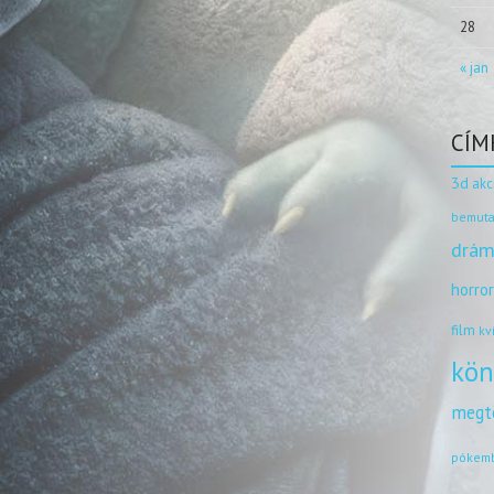
28
« jan
CÍM
3d
akc
bemuta
drám
horro
film
kv
kön
megt
pókem