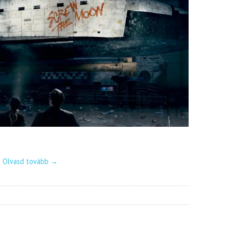
Olvasd tovább
→