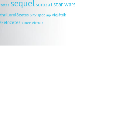
sequel
star wars
sorozat
őzetes
thrillerelőzetes
vígjáték
tv spot
uip
tv
tékelőzetes
x men
életrajz