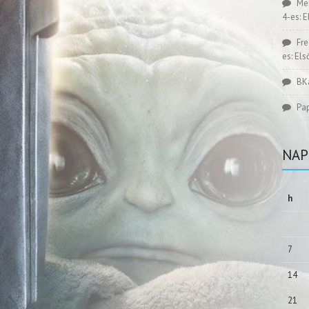
Me
4-es: 
Fr
es: El
BK
Pa
NAP
h
7
14
21