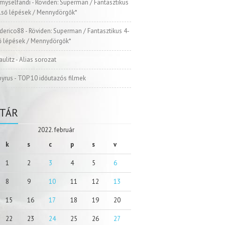
myselfandi
-
Röviden: Superman / Fantasztikus
Első lépések / Mennydörgők*
ederico88
-
Röviden: Superman / Fantasztikus 4-
ső lépések / Mennydörgők*
aulitz
-
Alias sorozat
pyrus
-
TOP 10 időutazós filmek
TÁR
2022. február
k
s
c
p
s
v
1
2
3
4
5
6
8
9
10
11
12
13
15
16
17
18
19
20
22
23
24
25
26
27