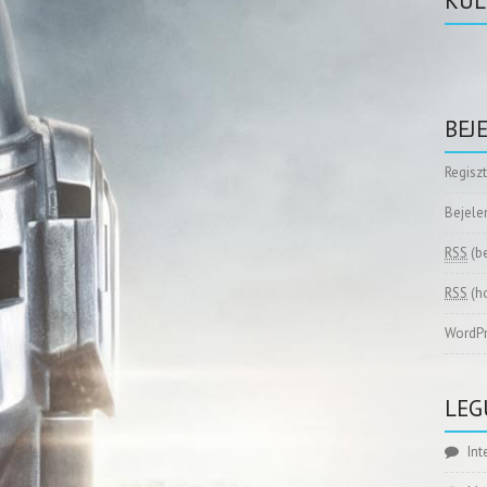
KÜL
BEJ
Regisz
Bejele
RSS
(b
RSS
(h
WordPr
LEG
Int