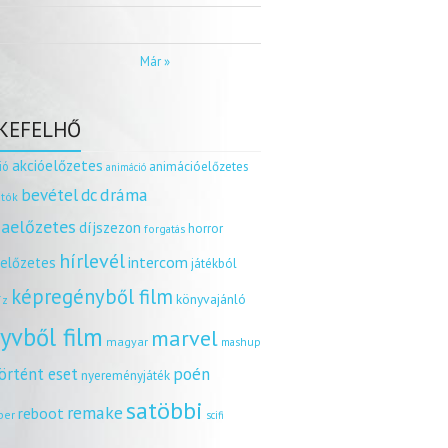
Már »
KEFELHŐ
akcióelőzetes
ió
animációelőzetes
animáció
dráma
bevétel
dc
tók
aelőzetes
díjszezon
horror
forgatás
hírlevél
intercom
relőzetes
játékból
képregényből film
könyvajánló
íz
yvből film
marvel
magyar
mashup
örtént eset
poén
nyereményjáték
satöbbi
remake
reboot
ber
scifi