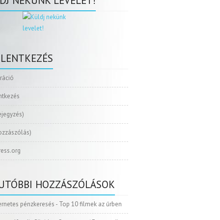
DJ NEKÜNK LEVELET!
ELENTKEZÉS
tráció
ntkezés
ejegyzés)
ozzászólás)
ess.org
UTÓBBI HOZZÁSZÓLÁSOK
ernetes pénzkeresés
-
Top 10 filmek az űrben