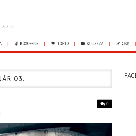
ILÁGÁBÓL.
A
BOXOFFICE
TOP10
KULISSZA
CIKK
FAC
UÁR 03.
0
D