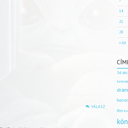
7
14
21
28
« Júl
CÍM
3d
akc
bemuta
drám
horro
VÁLASZ
film
kv
kön