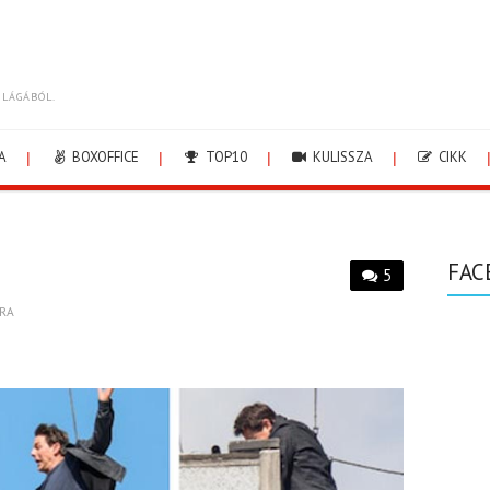
ILÁGÁBÓL.
A
BOXOFFICE
TOP10
KULISSZA
CIKK
FAC
5
RA