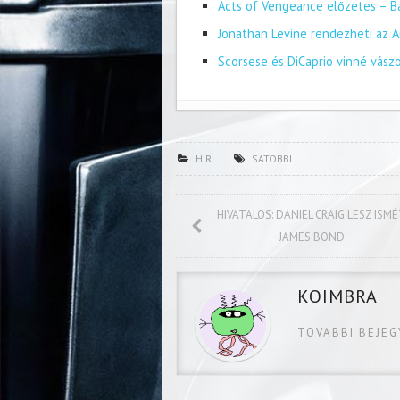
Acts of Vengeance előzetes – Ba
Jonathan Levine rendezheti az A
Scorsese és DiCaprio vinné vász
HÍR
SATÖBBI
HIVATALOS: DANIEL CRAIG LESZ ISM
JAMES BOND
KOIMBRA
TOVABBI BEJE