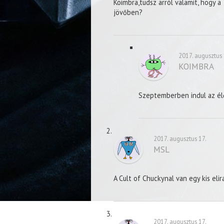
Koimbra,tudsz arról valamit, hogy a 
jövőben?
2017. augusztus 
KOIMBRA
Szeptemberben indul az élő
2017. augusztus 17.
MSL
A Cult of Chuckynal van egy kis elir
2017. augusztus 17.