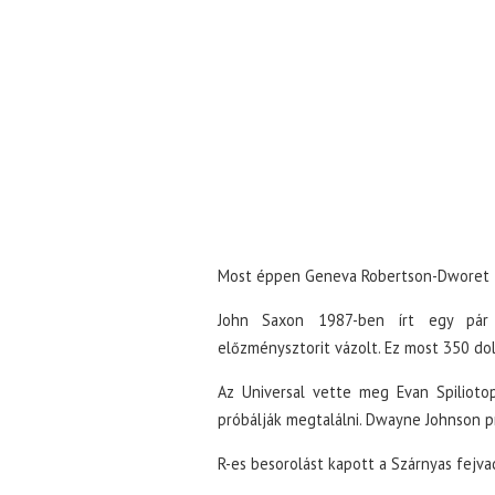
Most éppen Geneva Robertson-Dworet fo
John Saxon 1987-ben írt egy pár
előzménysztorit vázolt. Ez most 350 dol
Az Universal vette meg Evan Spiliotopo
próbálják megtalálni. Dwayne Johnson p
R-es besorolást kapott a Szárnyas fejva