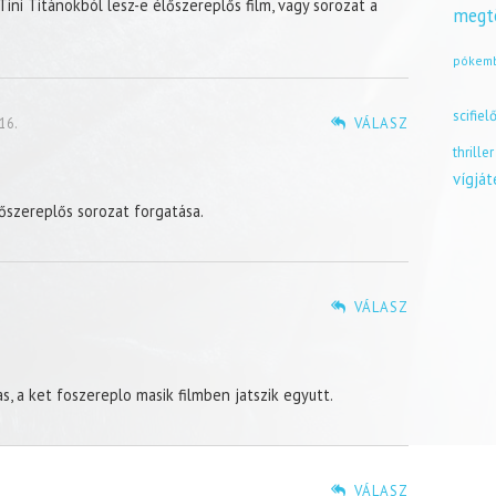
Tini Titánokból lesz-e élőszereplős film, vagy sorozat a
megt
pókem
scifiel
16.
VÁLASZ
thriller
vígjá
szereplős sorozat forgatása.
VÁLASZ
as, a ket foszereplo masik filmben jatszik egyutt.
VÁLASZ