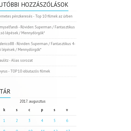
UTÓBBI HOZZÁSZÓLÁSOK
ernetes pénzkeresés
-
Top 10 filmek az űrben
myselfandi
-
Röviden: Superman / Fantasztikus
Első lépések / Mennydörgők*
ederico88
-
Röviden: Superman / Fantasztikus 4-
ső lépések / Mennydörgők*
aulitz
-
Alias sorozat
pyrus
-
TOP 10 időutazós filmek
TÁR
2017. augusztus
k
s
c
p
s
v
1
2
3
4
5
6