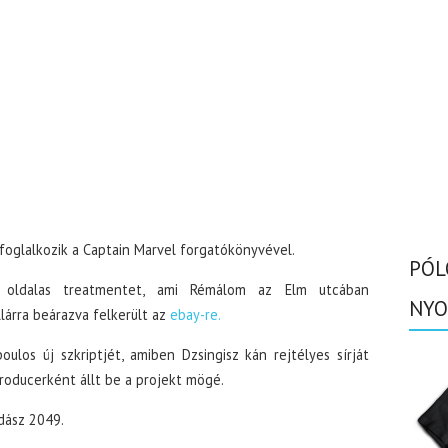
glalkozik a Captain Marvel forgatókönyvével.
PÓL
 oldalas treatmentet, ami Rémálom az Elm utcában
NYO
lárra beárazva felkerült az
ebay-re.
ulos új szkriptjét, amiben Dzsingisz kán rejtélyes sírját
roducerként állt be a projekt mögé.
dász 2049.