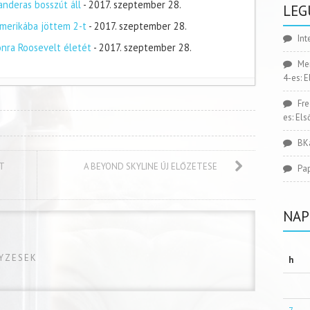
nderas bosszút áll
- 2017. szeptember 28.
LEG
merikába jöttem 2-t
- 2017. szeptember 28.
Int
onra Roosevelt életét
- 2017. szeptember 28.
Me
4-es: 
Fr
es: El
BK
ÉT
A BEYOND SKYLINE ÚJ ELŐZETESE
Pa
NAP
GYZESEK
h