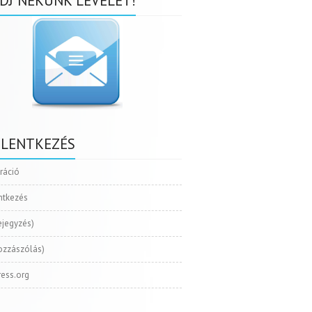
DJ NEKÜNK LEVELET!
ELENTKEZÉS
tráció
ntkezés
ejegyzés)
ozzászólás)
ess.org