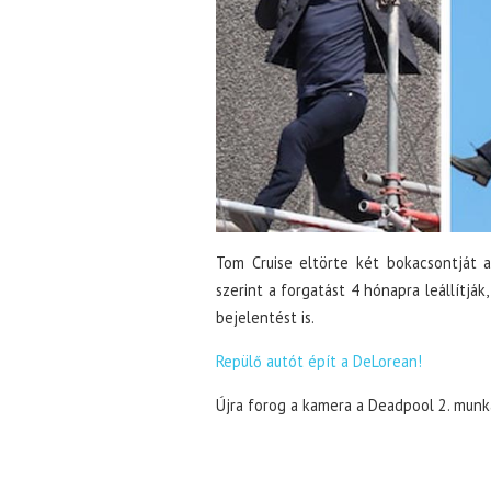
Tom Cruise eltörte két bokacsontját a
szerint a forgatást 4 hónapra leállítják
bejelentést is.
Repülő autót épít a DeLorean!
Újra forog a kamera a Deadpool 2. munká