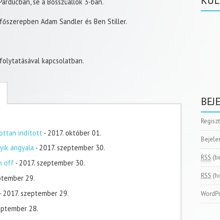
KÜL
árducban, se a Bosszúállók 3-ban.
 főszerepben Adam Sandler és Ben Stiller.
 folytatásával kapcsolatban.
BEJ
Regisz
ottan indított
- 2017. október 01.
Bejele
yik angyala
- 2017. szeptember 30.
RSS
(b
n off
- 2017. szeptember 30.
RSS
(h
ptember 29.
- 2017. szeptember 29.
WordPr
zeptember 28.