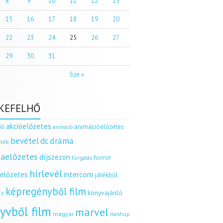
8
9
10
11
12
13
15
16
17
18
19
20
22
23
24
25
26
27
29
30
31
Sze »
KEFELHŐ
akcióelőzetes
ió
animációelőzetes
animáció
dráma
bevétel
dc
tók
aelőzetes
díjszezon
horror
forgatás
hírlevél
intercom
relőzetes
játékból
képregényből film
könyvajánló
íz
yvből film
marvel
magyar
mashup