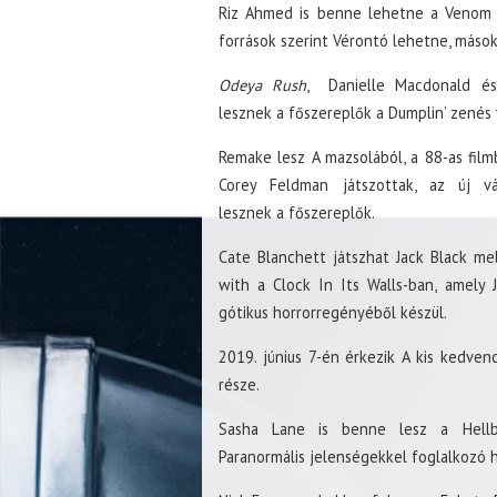
Riz Ahmed is benne lehetne a Venom fi
források szerint Vérontó lehetne, mások 
Odeya Rush
, Danielle Macdonald és
lesznek a főszereplők a Dumplin’ zenés 
Remake lesz A mazsolából, a 88-as fil
Corey Feldman játszottak, az új vá
lesznek a főszereplők.
Cate Blanchett játszhat Jack Black me
with a Clock In Its Walls-ban, amely 
gótikus horrorregényéből készül.
2019. június 7-én érkezik A kis kedvenc
része.
Sasha Lane is benne lesz a Hellb
Paranormális jelenségekkel foglalkozó hi