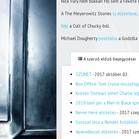
Nick Fury nem bukkan fel sem a Fekete P
A The Meyerowitz Stories
új előzetese
,
Kép
a Cult of Chucky-ból.
Michael Dougherty
posztolta
a Godzilla
A szerző előző bejegyzései
SZÜNET
- 2017. október 02.
Box Office: Tom Cruise visszafog
Kristen Stewart lehet Charlie eg
2019-ben jön a Men in Black spi
Never Here előzetes
- 2017. sze
Sorozat lesz a Rendes fickókból
Apavadászat előzetes
- 2017. s