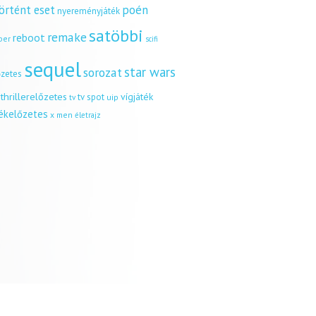
örtént eset
poén
nyereményjáték
satöbbi
remake
reboot
ber
scifi
sequel
star wars
sorozat
őzetes
thrillerelőzetes
vígjáték
tv spot
uip
tv
tékelőzetes
x men
életrajz