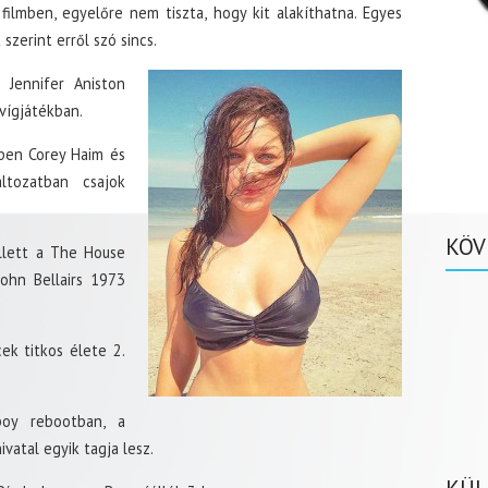
lmben, egyelőre nem tiszta, hogy kit alakíthatna. Egyes
szerint erről szó sincs.
 Jennifer Aniston
vígjátékban.
mben Corey Haim és
ltozatban csajok
KÖV
llett a The House
John Bellairs 1973
ek titkos élete 2.
oy rebootban, a
vatal egyik tagja lesz.