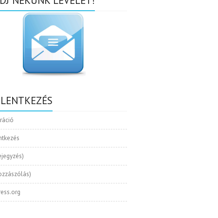
DJ NEKÜNK LEVELET!
ELENTKEZÉS
tráció
ntkezés
ejegyzés)
ozzászólás)
ess.org