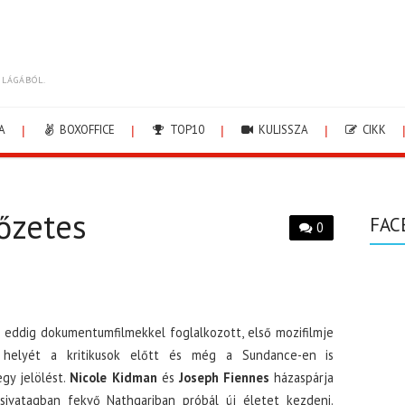
ILÁGÁBÓL.
A
BOXOFFICE
TOP10
KULISSZA
CIKK
őzetes
FAC
0
eddig dokumentumfilmekkel foglalkozott, első mozifilmje
 helyét a kritikusok előtt és még a Sundance-en is
gy jelölést.
Nicole Kidman
és
Joseph Fiennes
házaspárja
 sivatagban fekvő Nathgariban próbál új életet kezdeni.