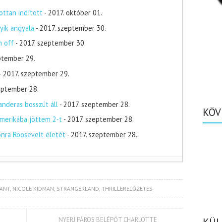
ottan indított
- 2017. október 01.
yik angyala
- 2017. szeptember 30.
n off
- 2017. szeptember 30.
ptember 29.
- 2017. szeptember 29.
zeptember 28.
nderas bosszút áll
- 2017. szeptember 28.
KÖV
merikába jöttem 2-t
- 2017. szeptember 28.
onra Roosevelt életét
- 2017. szeptember 28.
RANT
,
NICOLE KIDMAN
,
STRANGERLAND
,
THRILLERELŐZETES
NYERJ PÁROS BELÉPŐT CHARLOTTE