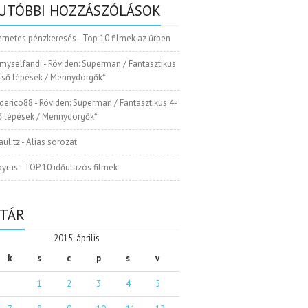
UTÓBBI HOZZÁSZÓLÁSOK
ernetes pénzkeresés
-
Top 10 filmek az űrben
myselfandi
-
Röviden: Superman / Fantasztikus
Első lépések / Mennydörgők*
ederico88
-
Röviden: Superman / Fantasztikus 4-
ső lépések / Mennydörgők*
aulitz
-
Alias sorozat
pyrus
-
TOP 10 időutazós filmek
TÁR
2015. április
k
s
c
p
s
v
1
2
3
4
5