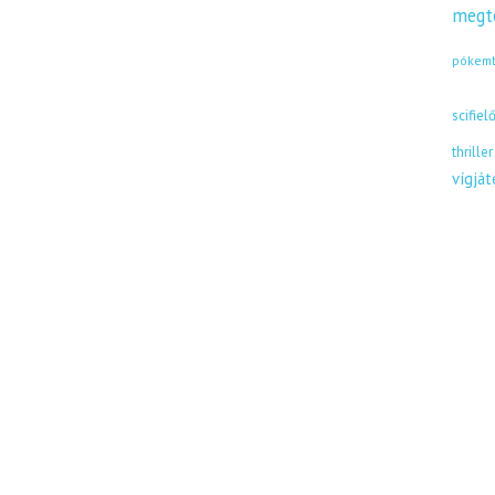
megt
pókem
scifiel
thriller
vígjá