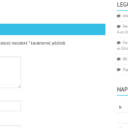
LEG
Int
Me
4-es: 
telező mezőket
*
karakterrel jelöltük
Fr
es: El
BK
Pa
NAP
h