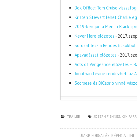
Box Office: Tom Cruise visszafog
Kristen Stewart lehet Charlie eg
2019-ben jön a Men in Black spi
Never Here előzetes
- 2017. sze
Sorozat lesz a Rendes fickókból
Apavadászat előzetes
- 2017. s
Acts of Vengeance előzetes – Ba
Jonathan Levine rendezheti az A
Scorsese és DiCaprio vinné vász
TRAILER
JOSEPH FIENNES
,
KIM FAR
ÚJABB FORGATÁSI KÉPEK A TINI