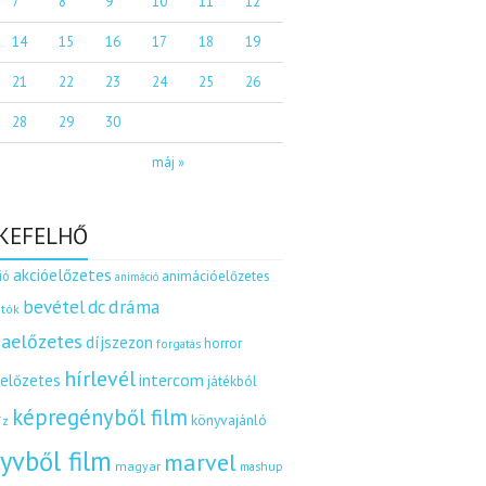
7
8
9
10
11
12
14
15
16
17
18
19
21
22
23
24
25
26
28
29
30
máj »
KEFELHŐ
akcióelőzetes
ió
animációelőzetes
animáció
dráma
bevétel
dc
tók
aelőzetes
díjszezon
horror
forgatás
hírlevél
intercom
relőzetes
játékból
képregényből film
könyvajánló
íz
yvből film
marvel
magyar
mashup