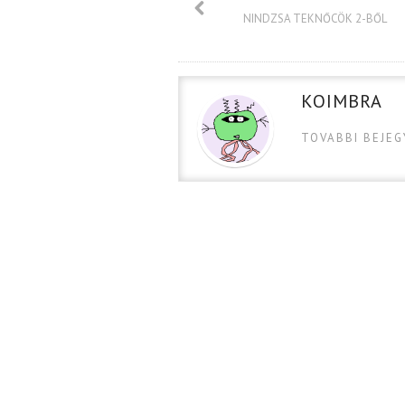
NINDZSA TEKNŐCÖK 2-BŐL
KOIMBRA
TOVABBI BEJE