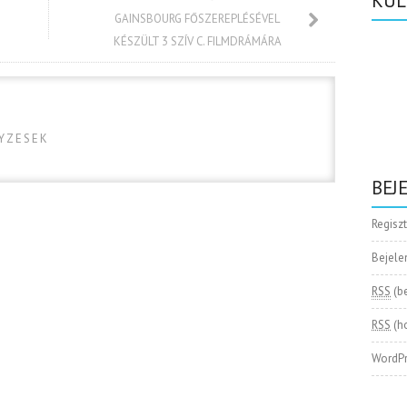
KÜL
GAINSBOURG FŐSZEREPLÉSÉVEL
KÉSZÜLT 3 SZÍV C. FILMDRÁMÁRA
GYZESEK
BEJ
Regisz
Bejele
RSS
(b
RSS
(h
WordPr