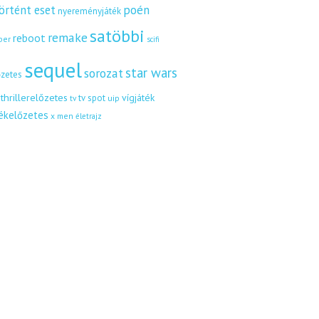
örtént eset
poén
nyereményjáték
satöbbi
remake
reboot
ber
scifi
sequel
star wars
sorozat
őzetes
thrillerelőzetes
vígjáték
tv spot
uip
tv
tékelőzetes
x men
életrajz