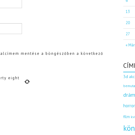
6
13
20
27
« Már
dalcímem mentése a böngészőben a következő
CÍM
3d
akc
orty eight
bemuta
drám
horro
film
kv
kön