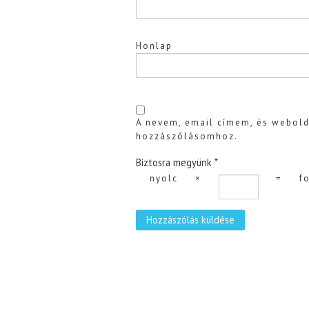
Honlap
A nevem, email címem, és webol
hozzászólásomhoz.
Biztosra megyünk
*
nyolc
×
=
f