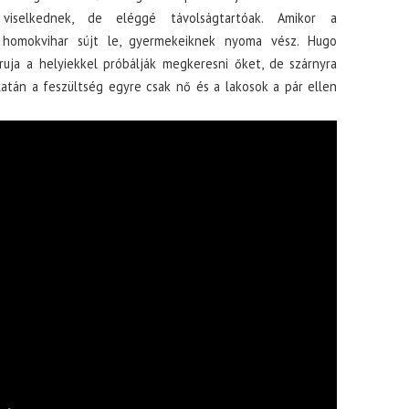
 viselkednek, de eléggé távolságtartóak. Amikor a
e homokvihar sújt le, gyermekeiknek nyoma vész. Hugo
ruja a helyiekkel próbálják megkeresni őket, de szárnyra
atán a feszültség egyre csak nő és a lakosok a pár ellen