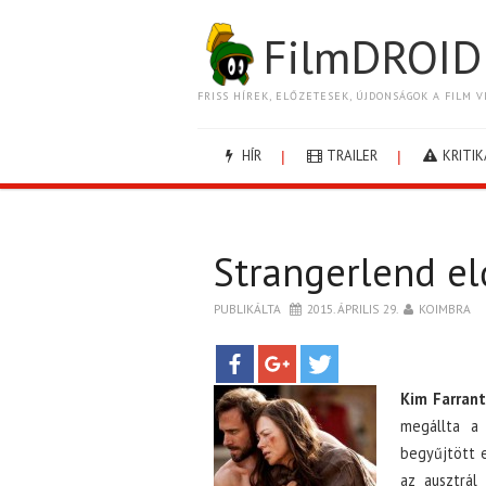
FilmDROID
FRISS HÍREK, ELŐZETESEK, ÚJDONSÁGOK A FILM V
HÍR
TRAILER
KRITIK
Strangerlend el
PUBLIKÁLTA
2015. ÁPRILIS 29.
KOIMBRA
Kim Farrant
megállta a
begyűjtött e
az ausztrál