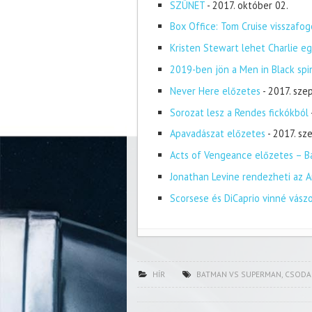
SZÜNET
- 2017. október 02.
Box Office: Tom Cruise visszafog
Kristen Stewart lehet Charlie eg
2019-ben jön a Men in Black spi
Never Here előzetes
- 2017. sze
Sorozat lesz a Rendes fickókból
Apavadászat előzetes
- 2017. s
Acts of Vengeance előzetes – Ba
Jonathan Levine rendezheti az A
Scorsese és DiCaprio vinné vász
HÍR
BATMAN VS SUPERMAN
,
CSODA