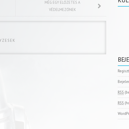
KÜL
MÉG EGY ELŐZETES A
VÉDELMEZŐNEK
GYZESEK
BEJ
Regisz
Bejele
RSS
(b
RSS
(h
WordPr