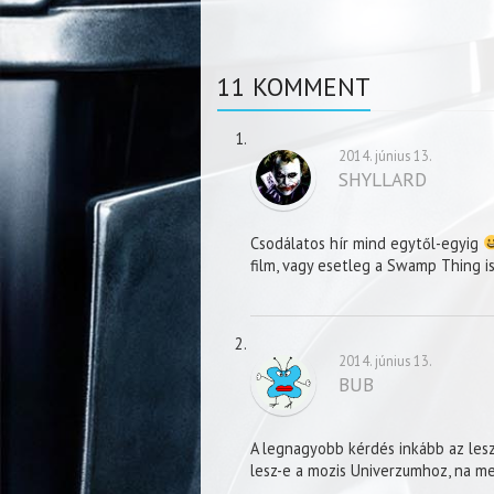
11 KOMMENT
2014. június 13.
SHYLLARD
Csodálatos hír mind egytől-egyig
film, vagy esetleg a Swamp Thing is
2014. június 13.
BUB
A legnagyobb kérdés inkább az lesz
lesz-e a mozis Univerzumhoz, na 