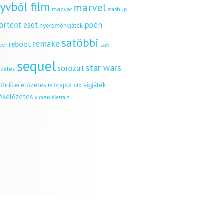
yvből film
marvel
magyar
mashup
örtént eset
poén
nyereményjáték
satöbbi
remake
reboot
ber
scifi
sequel
star wars
sorozat
őzetes
thrillerelőzetes
vígjáték
tv spot
uip
tv
tékelőzetes
x men
életrajz