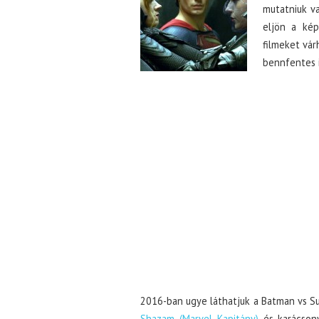
mutatniuk va
eljön a kép
filmeket vár
bennfentes i
2016-ban ugye láthatjuk a Batman vs Su
Shazam (Marvel Kapitány)
és karácson