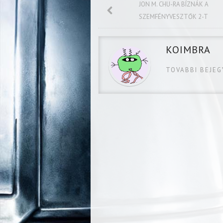
JON M. CHU-RA BÍZNÁK A
SZEMFÉNYVESZTŐK 2-T
KOIMBRA
TOVABBI BEJE