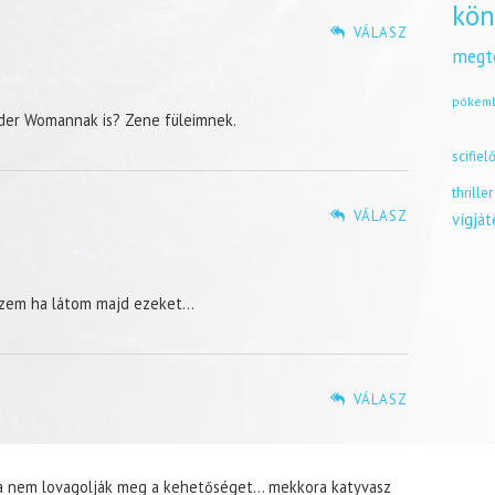
kön
VÁLASZ
megt
pókem
nder Womannak is? Zene füleimnek.
scifiel
thriller
VÁLASZ
vígjá
szem ha látom majd ezeket…
VÁLASZ
ha nem lovagolják meg a kehetőséget… mekkora katyvasz