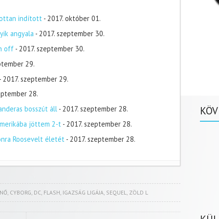
ottan indított
- 2017. október 01.
yik angyala
- 2017. szeptember 30.
n off
- 2017. szeptember 30.
ptember 29.
- 2017. szeptember 29.
zeptember 28.
KÖV
nderas bosszút áll
- 2017. szeptember 28.
merikába jöttem 2-t
- 2017. szeptember 28.
onra Roosevelt életét
- 2017. szeptember 28.
NŐ
,
CYBORG
,
DC
,
FLASH
,
IGAZSÁG LIGÁJA
,
SEQUEL
,
ZÖLD L