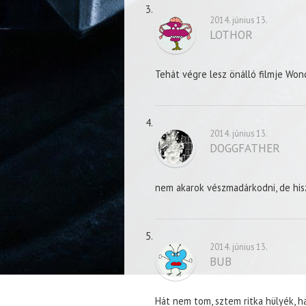
2014. június 13.
LOTHOR
Tehát végre lesz önálló filmje Wo
2014. június 13.
DOGGFATHER
nem akarok vészmadárkodni, de hi
2014. június 13.
BUB
Hát nem tom, sztem ritka hülyék, 