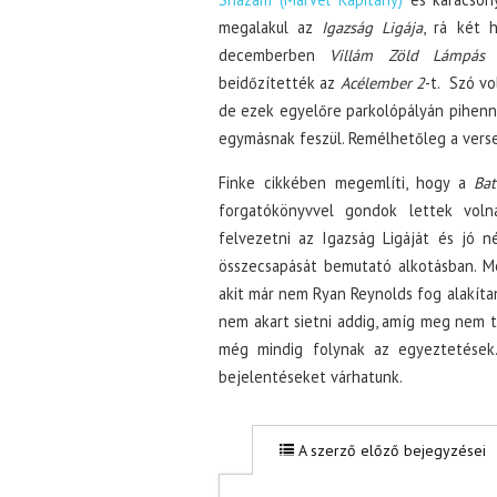
megalakul az
Igazság Ligája
, rá két h
decemberben
Villám Zöld Lámpás
o
beidőzítették az
Acélember 2
-t. Szó v
de ezek egyelőre parkolópályán pihenne
egymásnak feszül. Remélhetőleg a versen
Finke cikkében megemlíti, hogy a
Ba
forgatókönyvvel gondok lettek voln
felvezetni az Igazság Ligáját és jó 
összecsapását bemutató alkotásban. Me
akit már nem Ryan Reynolds fog alakítan
nem akart sietni addig, amíg meg nem t
még mindig folynak az egyeztetések.
bejelentéseket várhatunk.
A szerző előző bejegyzései