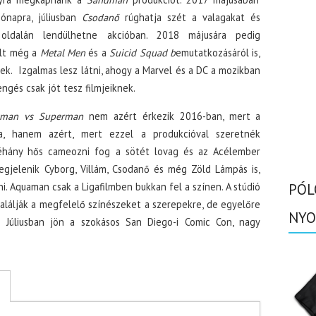
ónapra, júliusban
Csodanő
rúghatja szét a valagakat és
ldalán lendülhetne akcióban. 2018 májusára pedig
olt még a
Metal Men
és a
Suicid Squad b
emutatkozásáról is,
k. Izgalmas lesz látni, ahogy a Marvel és a DC a mozikban
gés csak jót tesz filmjeiknek.
tman vs Superman
nem azért érkezik 2016-ban, mert a
a, hanem azért, mert ezzel a produkcióval szeretnék
néhány hős cameozni fog a sötét lovag és az Acélember
gjelenik Cyborg, Villám, Csodanő és még Zöld Lámpás is,
i. Aquaman csak a Ligafilmben bukkan fel a színen. A stúdió
PÓL
alálják a megfelelő színészeket a szerepekre, de egyelőre
NYO
 Júliusban jön a szokásos San Diego-i Comic Con, nagy