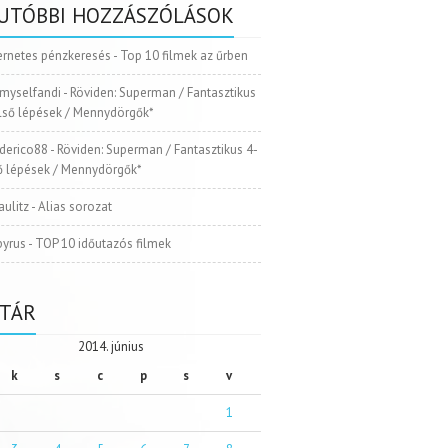
UTÓBBI HOZZÁSZÓLÁSOK
ernetes pénzkeresés
-
Top 10 filmek az űrben
myselfandi
-
Röviden: Superman / Fantasztikus
Első lépések / Mennydörgők*
ederico88
-
Röviden: Superman / Fantasztikus 4-
ső lépések / Mennydörgők*
aulitz
-
Alias sorozat
pyrus
-
TOP 10 időutazós filmek
TÁR
2014. június
k
s
c
p
s
v
1