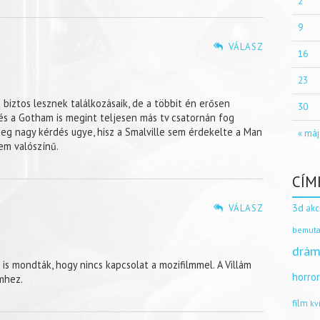
2
9
VÁLASZ
16
23
biztos lesznek találkozásaik, de a többit én erősen
30
 és a Gotham is megint teljesen más tv csatornán fog
eg nagy kérdés ugye, hisz a Smalville sem érdekelte a Man
« máj
em valószínű.
CÍM
3d
VÁLASZ
akc
bemuta
drám
 is mondták, hogy nincs kapcsolat a mozifilmmel. A Villám
horro
lmhez.
film
kv