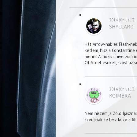
2014. június 13.
SHYLLARD
Hát Arrow-nak és Flash-nek 
kétlem, hisz a Constantine
menni. A mozis univerzum m
Of Steel-eseket, szóvl az s
2014. június 13.
KOIMBRA
Nem hiszem, a Zöld Íjásznál
szériának se lesz köze a fi