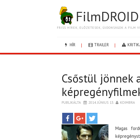
FilmDROID
FRISS HÍREK, ELŐZETESEK, ÚJDONSÁGOK A FILM V
HÍR
TRAILER
KRITIK
Csőstül jönnek 
képregényfilme
PUBLIKÁLTA
2014. JÚNIUS 13.
KOIMBRA
Magas ford
képregényst