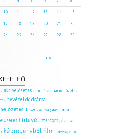
3
4
5
6
7
8
10
11
12
13
14
15
17
18
19
20
21
22
24
25
26
27
28
29
Júl »
KEFELHŐ
akcióelőzetes
ió
animációelőzetes
animáció
dráma
bevétel
dc
tók
aelőzetes
díjszezon
horror
forgatás
hírlevél
intercom
relőzetes
játékból
képregényből film
könyvajánló
íz