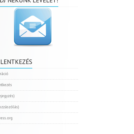
DJ NEKÜNK LEVELET!
ELENTKEZÉS
tráció
ntkezés
ejegyzés)
ozzászólás)
ess.org