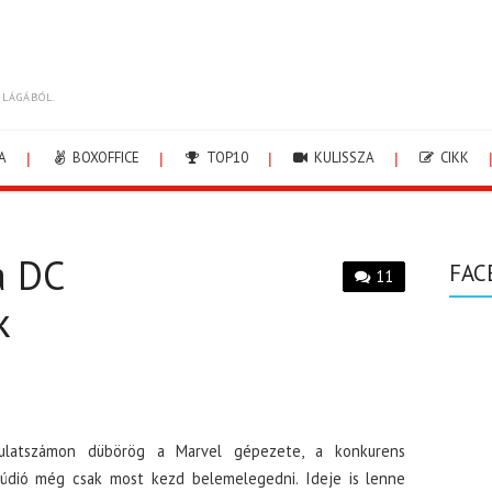
ILÁGÁBÓL.
A
BOXOFFICE
TOP10
KULISSZA
CIKK
a DC
FAC
11
k
ulatszámon dübörög a Marvel gépezete, a konkurens
údió még csak most kezd belemelegedni. Ideje is lenne