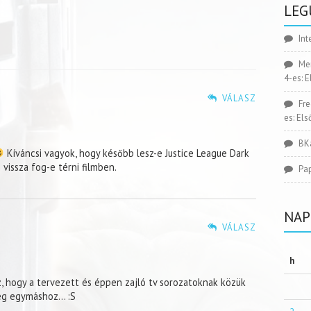
LEG
Int
Me
4-es: 
VÁLASZ
Fr
es: El
BK
Kíváncsi vagyok, hogy később lesz-e Justice League Dark
 vissza fog-e térni filmben.
Pa
NAP
VÁLASZ
h
, hogy a tervezett és éppen zajló tv sorozatoknak közük
meg egymáshoz… :S