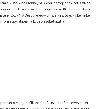
lamit, kissé kínos lenne, ha akkor pörögnének fel, amikor
regényfilmek alkonya. De mégis mi a DC terve, milyen
hatunk tőlük? A Deadline egykori szerkesztője, Nikke Finke
nformációk alapján a következőket állítja.
perman filmet, de júliusban befutna a régóta tervezgetett
yra megkapnánk a
Sandman
produkciót. 2017 májusában